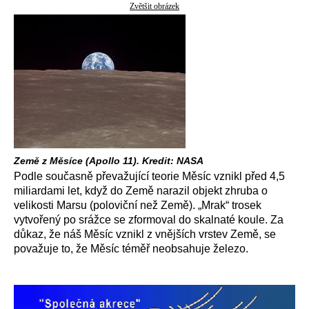
Zvětšit obrázek
Země z Měsíce (Apollo 11). Kredit: NASA
Podle současně převažující teorie Měsíc vznikl před 4,5
miliardami let, když do Země narazil objekt zhruba o
velikosti Marsu (poloviční než Země). „Mrak“ trosek
vytvořený po srážce se zformoval do skalnaté koule. Za
důkaz, že náš Měsíc vznikl z vnějších vrstev Země, se
považuje to, že Měsíc téměř neobsahuje železo.