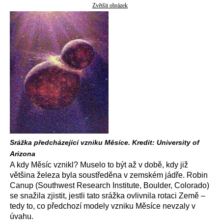
Zvětšit obrázek
Srážka předcházející vzniku Měsíce. Kredit: University of
Arizona
A kdy Měsíc vznikl? Muselo to být až v době, kdy již
většina železa byla soustředěna v zemském jádře. Robin
Canup (Southwest Research Institute, Boulder, Colorado)
se snažila zjistit, jestli tato srážka ovlivnila rotaci Země –
tedy to, co předchozí modely vzniku Měsíce nevzaly v
úvahu.