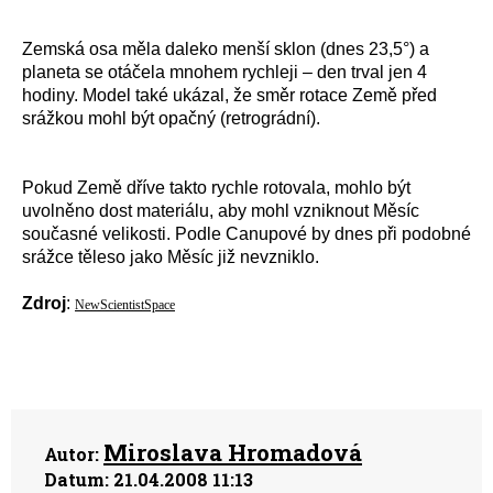
Zemská osa měla daleko menší sklon (dnes 23,5°) a
planeta se otáčela mnohem rychleji – den trval jen 4
hodiny. Model také ukázal, že směr rotace Země před
srážkou mohl být opačný (retrográdní).
Pokud Země dříve takto rychle rotovala, mohlo být
uvolněno dost materiálu, aby mohl vzniknout Měsíc
současné velikosti. Podle Canupové by dnes při podobné
srážce těleso jako Měsíc již nevzniklo.
Zdroj
:
NewScientistSpace
Miroslava Hromadová
Autor:
Datum:
21.04.2008 11:13