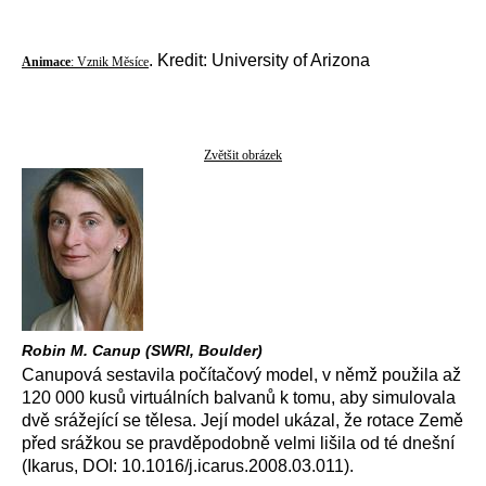
. Kredit: University of Arizona
Animace
: Vznik Měsíce
Zvětšit obrázek
Robin M. Canup (SWRI, Boulder)
Canupová sestavila počítačový model, v němž použila až
120 000 kusů virtuálních balvanů k tomu, aby simulovala
dvě srážející se tělesa. Její model ukázal, že rotace Země
před srážkou se pravděpodobně velmi lišila od té dnešní
(Ikarus, DOI: 10.1016/j.icarus.2008.03.011).