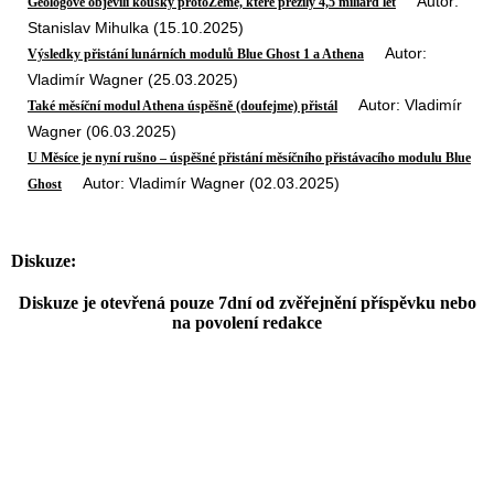
Autor:
Geologové objevili kousky protoZemě, které přežily 4,5 miliard let
Stanislav Mihulka (15.10.2025)
Autor:
Výsledky přistání lunárních modulů Blue Ghost 1 a Athena
Vladimír Wagner (25.03.2025)
Autor: Vladimír
Také měsíční modul Athena úspěšně (doufejme) přistál
Wagner (06.03.2025)
U Měsíce je nyní rušno – úspěšné přistání měsíčního přistávacího modulu Blue
Autor: Vladimír Wagner (02.03.2025)
Ghost
Diskuze:
Diskuze je otevřená pouze 7dní od zvěřejnění příspěvku nebo
na povolení redakce