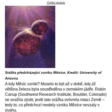
Zvětšit obrázek
Srážka předcházející vzniku Měsíce. Kredit: University of
Arizona
A kdy Měsíc vznikl? Muselo to být až v době, kdy již
většina železa byla soustředěna v zemském jádře. Robin
Canup (Southwest Research Institute, Boulder, Colorado)
se snažila zjistit, jestli tato srážka ovlivnila rotaci Země –
tedy to, co předchozí modely vzniku Měsíce nevzaly v
úvahu.