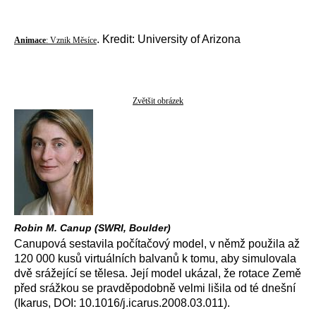
. Kredit: University of Arizona
Animace
: Vznik Měsíce
Zvětšit obrázek
Robin M. Canup (SWRI, Boulder)
Canupová sestavila počítačový model, v němž použila až
120 000 kusů virtuálních balvanů k tomu, aby simulovala
dvě srážející se tělesa. Její model ukázal, že rotace Země
před srážkou se pravděpodobně velmi lišila od té dnešní
(Ikarus, DOI: 10.1016/j.icarus.2008.03.011).