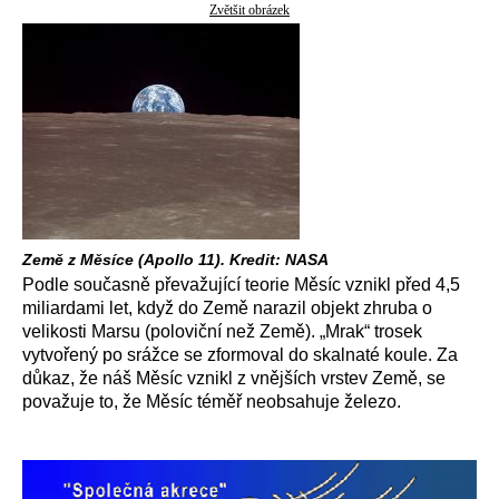
Zvětšit obrázek
Země z Měsíce (Apollo 11). Kredit: NASA
Podle současně převažující teorie Měsíc vznikl před 4,5
miliardami let, když do Země narazil objekt zhruba o
velikosti Marsu (poloviční než Země). „Mrak“ trosek
vytvořený po srážce se zformoval do skalnaté koule. Za
důkaz, že náš Měsíc vznikl z vnějších vrstev Země, se
považuje to, že Měsíc téměř neobsahuje železo.