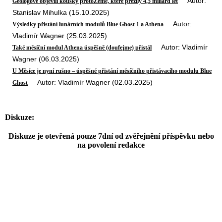
Autor:
Geologové objevili kousky protoZemě, které přežily 4,5 miliard let
Stanislav Mihulka (15.10.2025)
Autor:
Výsledky přistání lunárních modulů Blue Ghost 1 a Athena
Vladimír Wagner (25.03.2025)
Autor: Vladimír
Také měsíční modul Athena úspěšně (doufejme) přistál
Wagner (06.03.2025)
U Měsíce je nyní rušno – úspěšné přistání měsíčního přistávacího modulu Blue
Autor: Vladimír Wagner (02.03.2025)
Ghost
Diskuze:
Diskuze je otevřená pouze 7dní od zvěřejnění příspěvku nebo
na povolení redakce