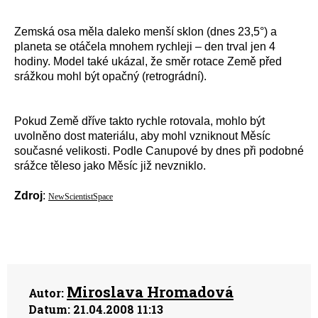
Zemská osa měla daleko menší sklon (dnes 23,5°) a
planeta se otáčela mnohem rychleji – den trval jen 4
hodiny. Model také ukázal, že směr rotace Země před
srážkou mohl být opačný (retrográdní).
Pokud Země dříve takto rychle rotovala, mohlo být
uvolněno dost materiálu, aby mohl vzniknout Měsíc
současné velikosti. Podle Canupové by dnes při podobné
srážce těleso jako Měsíc již nevzniklo.
Zdroj
:
NewScientistSpace
Miroslava Hromadová
Autor:
Datum:
21.04.2008 11:13