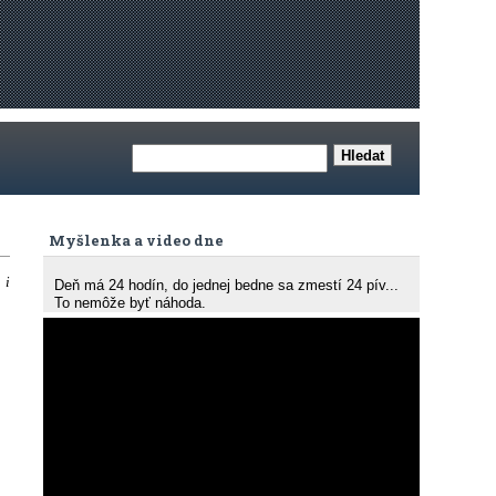
Myšlenka a video dne
 i
Deň má 24 hodín, do jednej bedne sa zmestí 24 pív...
To nemôže byť náhoda.