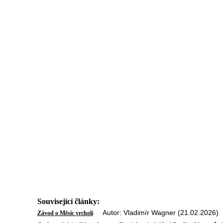
Související články:
Autor: Vladimír Wagner (21.02.2026)
Závod o Měsíc vrcholí