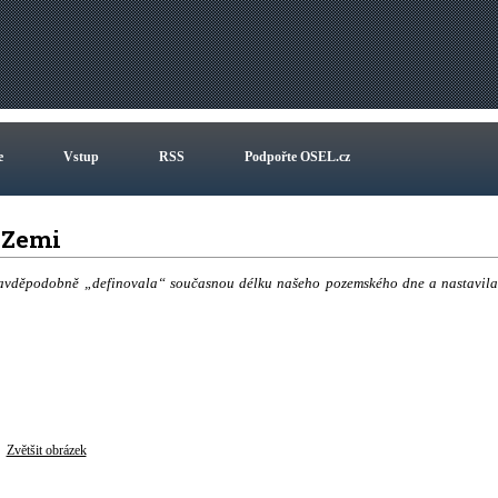
e
Vstup
RSS
Podpořte OSEL.cz
a Zemi
 pravděpodobně „definovala“ současnou délku našeho pozemského dne a nastavila
Zvětšit obrázek