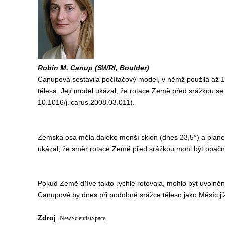
Robin M. Canup (SWRI, Boulder)
Canupová sestavila počítačový model, v němž použila až 12
tělesa. Její model ukázal, že rotace Země před srážkou se 
10.1016/j.icarus.2008.03.011).
Zemská osa měla daleko menší sklon (dnes 23,5°) a planeta
ukázal, že směr rotace Země před srážkou mohl být opačný
Pokud Země dříve takto rychle rotovala, mohlo být uvolněn
Canupové by dnes při podobné srážce těleso jako Měsíc již
Zdroj
:
NewScientistSpace