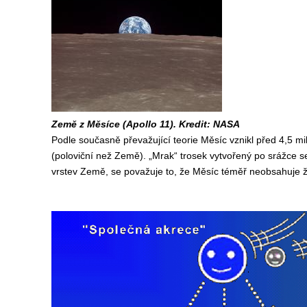
Země z Měsíce (Apollo 11). Kredit: NASA
Podle současně převažující teorie Měsíc vznikl před 4,5 mil
(poloviční než Země). „Mrak“ trosek vytvořený po srážce se
vrstev Země, se považuje to, že Měsíc téměř neobsahuje ž