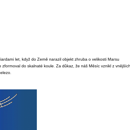
iardami let, když do Země narazil objekt zhruba o velikosti Marsu
 zformoval do skalnaté koule. Za důkaz, že náš Měsíc vznikl z vnějšíc
elezo.