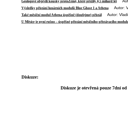
Autor
Geologové objevili kousky protoZemě, které přežily 4,5 miliard let
Autor: Vl
Výsledky přistání lunárních modulů Blue Ghost 1 a Athena
Autor: Vladi
Také měsíční modul Athena úspěšně (doufejme) přistál
U Měsíce je nyní rušno – úspěšné přistání měsíčního přistávacího modul
Diskuze:
Diskuze je otevřená pouze 7dní od