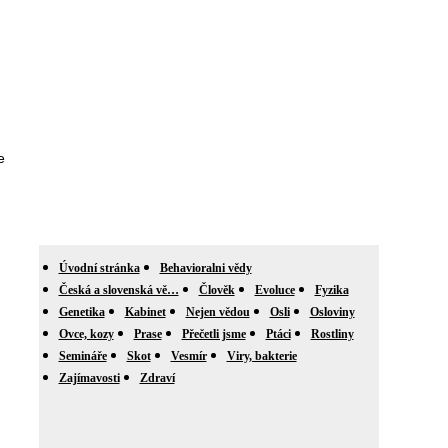
e
Úvodní stránka
Behavioralni vědy
Česká a slovenská vě…
Člověk
Evoluce
Fyzika
Genetika
Kabinet
Nejen vědou
Osli
Osloviny
Ovce, kozy
Prase
Přečetli jsme
Ptáci
Rostliny
Semináře
Skot
Vesmír
Viry, bakterie
Zajímavosti
Zdraví