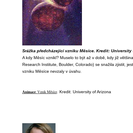
Srážka předcházející vzniku Měsíce. Kredit: University 
A kdy Měsíc vznikl? Muselo to být až v době, kdy již větš
Research Institute, Boulder, Colorado) se snažila zjistit, je
vzniku Měsíce nevzaly v úvahu.
. Kredit: University of Arizona
Animace
: Vznik Měsíce