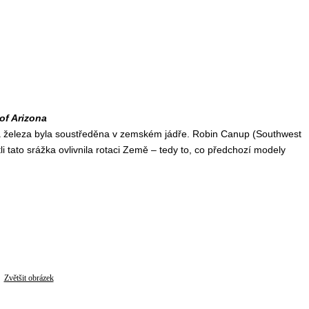
of Arizona
ina železa byla soustředěna v zemském jádře. Robin Canup (Southwest
stli tato srážka ovlivnila rotaci Země – tedy to, co předchozí modely
Zvětšit obrázek