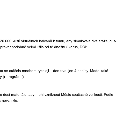
0 000 kusů virtuálních balvanů k tomu, aby simulovala dvě srážející s
pravděpodobně velmi lišila od té dnešní (Ikarus, DOI:
 se otáčela mnohem rychleji – den trval jen 4 hodiny. Model také
 (retrográdní).
o dost materiálu, aby mohl vzniknout Měsíc současné velikosti. Podle
 nevzniklo.