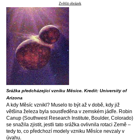
Zvětšit obrázek
Srážka předcházející vzniku Měsíce. Kredit: University of
Arizona
A kdy Měsíc vznikl? Muselo to být až v době, kdy již
většina železa byla soustředěna v zemském jádře. Robin
Canup (Southwest Research Institute, Boulder, Colorado)
se snažila zjistit, jestli tato srážka ovlivnila rotaci Země –
tedy to, co předchozí modely vzniku Měsíce nevzaly v
úvahu.