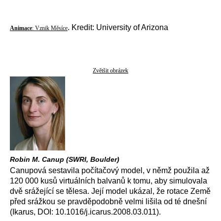
. Kredit: University of Arizona
Animace
: Vznik Měsíce
Zvětšit obrázek
Robin M. Canup (SWRI, Boulder)
Canupová sestavila počítačový model, v němž použila až
120 000 kusů virtuálních balvanů k tomu, aby simulovala
dvě srážející se tělesa. Její model ukázal, že rotace Země
před srážkou se pravděpodobně velmi lišila od té dnešní
(Ikarus, DOI: 10.1016/j.icarus.2008.03.011).