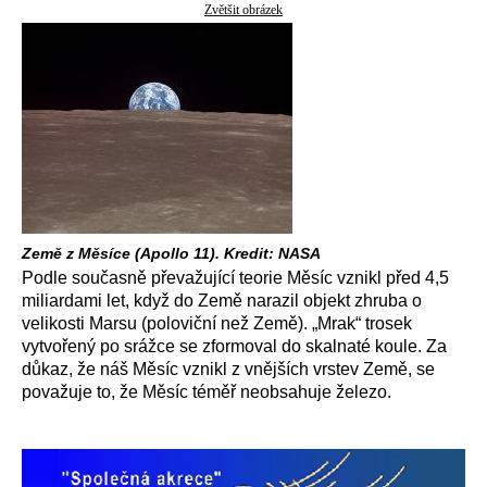
Zvětšit obrázek
Země z Měsíce (Apollo 11). Kredit: NASA
Podle současně převažující teorie Měsíc vznikl před 4,5
miliardami let, když do Země narazil objekt zhruba o
velikosti Marsu (poloviční než Země). „Mrak“ trosek
vytvořený po srážce se zformoval do skalnaté koule. Za
důkaz, že náš Měsíc vznikl z vnějších vrstev Země, se
považuje to, že Měsíc téměř neobsahuje železo.