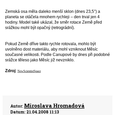
Zemská osa měla daleko menší sklon (dnes 23,5°) a
planeta se otáčela mnohem rychleji – den trval jen 4
hodiny. Model také ukázal, že směr rotace Země před
srážkou mohl být opačný (retrográdní).
Pokud Země dříve takto rychle rotovala, mohlo být
uvolněno dost materiálu, aby mohl vzniknout Měsíc
současné velikosti. Podle Canupové by dnes při podobné
srážce těleso jako Měsíc již nevzniklo.
Zdroj
:
NewScientistSpace
Miroslava Hromadová
Autor:
Datum:
21.04.2008 11:13