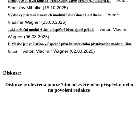
Autor:
Geologové objevili kousky protoZemě, které přežily 4,5 miliard let
Stanislav Mihulka (15.10.2025)
Autor:
Výsledky přistání lunárních modulů Blue Ghost 1 a Athena
Vladimír Wagner (25.03.2025)
Autor: Vladimír
Také měsíční modul Athena úspěšně (doufejme) přistál
Wagner (06.03.2025)
U Měsíce je nyní rušno – úspěšné přistání měsíčního přistávacího modulu Blue
Autor: Vladimír Wagner (02.03.2025)
Ghost
Diskuze:
Diskuze je otevřená pouze 7dní od zvěřejnění příspěvku nebo
na povolení redakce