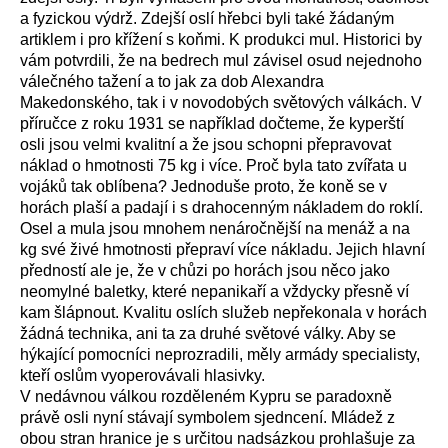
a fyzickou výdrž. Zdejší oslí hřebci byli také žádaným
artiklem i pro křížení s koňmi. K produkci mul. Historici by
vám potvrdili, že na bedrech mul závisel osud nejednoho
válečného tažení a to jak za dob Alexandra
Makedonského, tak i v novodobých světových válkách. V
příručce z roku 1931 se například dočteme, že kyperští
osli jsou velmi kvalitní a že jsou schopni přepravovat
náklad o hmotnosti 75 kg i více. Proč byla tato zvířata u
vojáků tak oblíbena? Jednoduše proto, že koně se v
horách plaší a padají i s drahocenným nákladem do roklí.
Osel a mula jsou mnohem nenáročnější na menáž a na
kg své živé hmotnosti přepraví více nákladu. Jejich hlavní
předností ale je, že v chůzi po horách jsou něco jako
neomylné baletky, které nepanikaří a vždycky přesně ví
kam šlápnout. Kvalitu oslích služeb nepřekonala v horách
žádná technika, ani ta za druhé světové války. Aby se
hýkající pomocníci neprozradili, měly armády specialisty,
kteří oslům vyoperovávali hlasivky.
V nedávnou válkou rozděleném Kypru se paradoxně
právě osli nyní stávají symbolem sjedncení. Mládež z
obou stran hranice je s určitou nadsázkou prohlašuje za