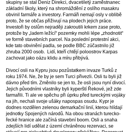
skupiny se stal Deniz Direkci, dvacetiletý zaměstnanec
základní školy, který na shromáždění z oslího masakru
obvinil farmáře a investory. Farmáři nemají osly v oblibě
proto, že se občas přiživují na plodech jejich práce.
Investoři by oslům nejraději zakroutili krkem zase proto,
protože by „ladem ležící“ pozemky mohli lépe „zhodnotit“
ve formě stavebních parcel. Na poslední protestní akci,
kde tato obvinění padla, se podle BBC zúčastnilo již
zhruba 2000 osob. Lidí, kteří chtějí poloostrov Karpas
zachovat jako oázu klidu a míru přibývá.
Divocí osli na Kypru jsou pozůstatkem invaze Turků z
roku 1974. Ne, že by je sem Turci přivezli. Osli tu byli již
dávno před tím. Změnilo se jen to, že osli jsou nyní divocí.
Jejich původními vlastníky byli kyperští Řekové, jež zde
farmařili. Ti ale ve spěchu při úprku před tureckými vojáky
na jih, nechali svoje ušáky napospas osudu. Kypr je
dodnes rozdělen zelenou demarkační linií, kterou hlídají
jednotky Spojených národů. Na obou stranách turecko-
řecké hranice ale začíná stavební boom. Osli a snaha
zdejších lidí udělat z území chráněnou rezervaci, se