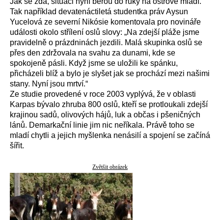
Jak se zdá, situaci nyní berou do ruky na ostrově mladí.
Tak například devatenáctiletá studentka práv Aysun
Yucelová ze severní Nikósie komentovala pro novináře
události okolo střílení oslů slovy: „Na zdejší pláže jsme
pravidelně o prázdninách jezdili. Malá skupinka oslů se
přes den zdržovala na svahu za dunami, kde se
spokojeně pásli. Když jsme se uložili ke spánku,
přicházeli blíž a bylo je slyšet jak se prochází mezi našimi
stany. Nyní jsou mrtví.“
Ze studie provedené v roce 2003 vyplývá, že v oblasti
Karpas bývalo zhruba 800 oslů, kteří se protloukali zdejší
krajinou sadů, olivových hájů, luk a občas i pšeničných
lánů. Demarkační linie jim nic neříkala. Právě toho se
mladí chytli a jejich myšlenka nenásilí a spojení se začíná
šířit.
Zvětšit obrázek