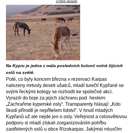
Zvětšit obrázek
Na Kypru je jedna z mála posledních kolonií volně žijících
oslů na světě.
Poté, co byly koncem března v rezervaci Karpas
nalezeny mrtvoly deseti ušatců, mladí turečtí Kypřané se
svými řeckými kolegy se rozhodli ke společné akci.
Vyrazili do boje za jejich záchranu pod heslem:
„Zachraňme kyperské osly“. Transparenty hlásají: „Kdo
škodí přírodě je nepřítelem lidství“. V hnutí mladých
Kypřanů už ale nejde jen o osly. Veřejnost a celosvětovou
podporu si mladí získali zorganizováním pohřbu
zastřelených oslů u obce Rizokarpas. Jakýmsi mluvčím