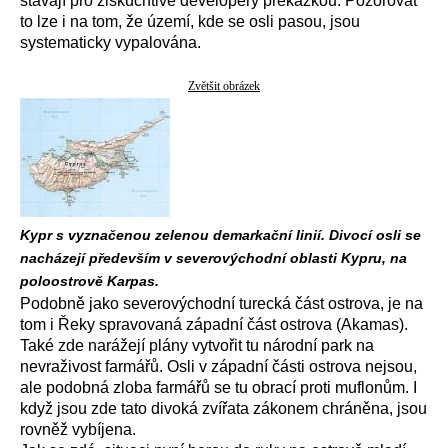
stávají pro ziskuchtivé developery překážkou. Pozorovat
to lze i na tom, že území, kde se osli pasou, jsou
systematicky vypalována.
Zvětšit obrázek
Kypr s vyznačenou zelenou demarkační linií. Divocí osli se
nacházejí především v severovýchodní oblasti Kypru, na
poloostrově Karpas.
Podobně jako severovýchodní turecká část ostrova, je na
tom i Řeky spravovaná západní část ostrova (Akamas).
Také zde narážejí plány vytvořit tu národní park na
nevraživost farmářů. Osli v západní části ostrova nejsou,
ale podobná zloba farmářů se tu obrací proti muflonům. I
když jsou zde tato divoká zvířata zákonem chráněna, jsou
rovněž vybíjena.