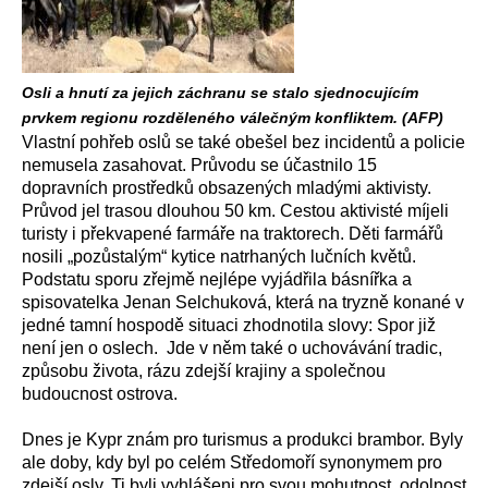
Osli a hnutí za jejich záchranu se stalo sjednocujícím
prvkem regionu rozděleného válečným konfliktem. (AFP)
Vlastní pohřeb oslů se také obešel bez incidentů a policie
nemusela zasahovat. Průvodu se účastnilo 15
dopravních prostředků obsazených mladými aktivisty.
Průvod jel trasou dlouhou 50 km. Cestou aktivisté míjeli
turisty i překvapené farmáře na traktorech. Děti farmářů
nosili „pozůstalým“ kytice natrhaných lučních květů.
Podstatu sporu zřejmě nejlépe vyjádřila básnířka a
spisovatelka Jenan Selchuková, která na tryzně konané v
jedné tamní hospodě situaci zhodnotila slovy: Spor již
není jen o oslech. Jde v něm také o uchovávání tradic,
způsobu života, rázu zdejší krajiny a společnou
budoucnost ostrova.
Dnes je Kypr znám pro turismus a produkci brambor. Byly
ale doby, kdy byl po celém Středomoří synonymem pro
zdejší osly. Ti byli vyhlášeni pro svou mohutnost, odolnost