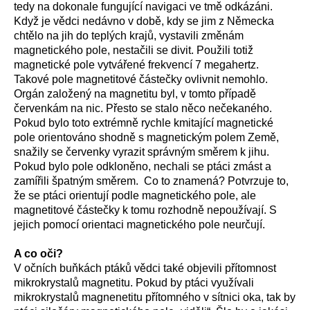
tedy na dokonale fungující navigaci ve tmě odkázáni.
Když je vědci nedávno v době, kdy se jim z Německa
chtělo na jih do teplých krajů, vystavili změnám
magnetického pole, nestačili se divit. Použili totiž
magnetické pole vytvářené frekvencí 7 megahertz.
Takové pole magnetitové částečky ovlivnit nemohlo.
Orgán založený na magnetitu byl, v tomto případě
červenkám na nic. Přesto se stalo něco nečekaného.
Pokud bylo toto extrémně rychle kmitající magnetické
pole orientováno shodně s magnetickým polem Země,
snažily se červenky vyrazit správným směrem k jihu.
Pokud bylo pole odkloněno, nechali se ptáci zmást a
zamířili špatným směrem. Co to znamená? Potvrzuje to,
že se ptáci orientují podle magnetického pole, ale
magnetitové částečky k tomu rozhodně nepoužívají. S
jejich pomocí orientaci magnetického pole neurčují.
A co oči?
V očních buňkách ptáků vědci také objevili přítomnost
mikrokrystalů magnetitu. Pokud by ptáci využívali
mikrokrystalů magnenetitu přítomného v sítnici oka, tak by