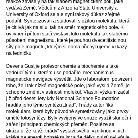
reakce závisely na tak slabém magnetickém poli, jaké
vydává Země. Vědcům z Arizona State University a
University of Oxford se ale nyní takový důkaz zřejmě
podařil. Syntetizovali a studovali složitou molekulu, která
je citlivá jak na sílu, tak na směr magnetického pole. K
ovlivnění přitom stačí vystavit tuto molekulu tak slabému
působení magnetismu, které je pouhou dvacetitisícinou
síly pole magnetu, kterým si doma přichycujeme vzkazy
na ledničku.
Devens Gust je profesor chemie a biochemie a také
vedoucí týmu, kterému se podařilo mechanismus
magnetické navigace vysvětlit. Jde o laboratorní potvrzení
toho, že i tak nízké magnetické pole, jaké vysílá Země, je
schopno změnit vlastnosti molekul. Vlastní výzkum začal
již před deseti lety kdy National Science Foundation
hradila jeho týmu syntézu „triád“. Triády autor říká
molekulám, které byly původně syntetizovány jako prvky
umělé fotosyntézy. Byly vyvíjeny ve snaze využít sluneční
záření principem chemických přeměn. Posléze se
ukázalo, že když „triády“ vystaví světlu, vzniknou v nich
krátké na energii bohaté pulsy a že délku pulsů ovlivňuje