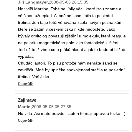
Jiri Langmayer
,
2008-05-03 20:15:05
No vidíš Martine. Tobě se líbily věci, které jsou známé a
většinou užneplatí. A mně se zase líbila ta poslední
třetina. Jen ta je totiž věnována zcela novým poznatkům,
které se zatím v českém tisku nikde nedočtete. Jako
bývalý ornitolog považuji zjištění u molekuly, která reaguje
na polaritu magnetického pole jako fantastické zjištění.
Teď už totiž víme co u ptáků hledat a jak to bude přibližně
vypadat.
Chudáci autoři. To píšu protože nám nemáte šanci se
zavděčit. Mně by úplněke spokojenosti stačila ta poslední
třetina. Váš Jirka
Odpovědět
Zajimave
Martin
,
2008-05-05 05:27:35
No vida. Asi mate pravdu - autori to maji opravdu tezke :-)
Odpovědět