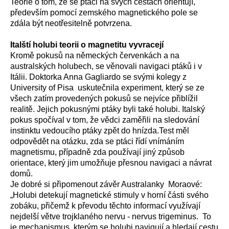
Teorie o tom, že se ptáci na svých cestách orientují,
především pomocí zemského magnetického pole se
zdála být neotřesitelně potvrzena.
Italští holubi teorii o magnetitu vyvracejí
Kromě pokusů na německých červenkách a na
australských holubech, se věnovali navigaci ptáků i v
Itálii. Doktorka Anna Gagliardo se svými kolegy z
University of Pisa uskutečnila experiment, který se ze
všech zatím provedených pokusů se nejvíce přiblížil
realitě. Jejich pokusnými ptáky byli také holubi. Italský
pokus spočíval v tom, že vědci zaměřili na sledování
instinktu vedoucího ptáky zpět do hnízda.Test měl
odpovědět na otázku, zda se ptáci řídí vnímáním
magnetismu, případně zda používají jiný způsob
orientace, který jim umožňuje přesnou navigaci a návrat
domů.
Je dobré si připomenout závěr Australanky Moraové:
„Holubi detekují magnetické stimuly v horní části svého
zobáku, přičemž k převodu těchto informací využívají
nejdelší větve trojklaného nervu - nervus trigeminus. To
je mechanismus, kterým se holubi navigují a hledají cestu