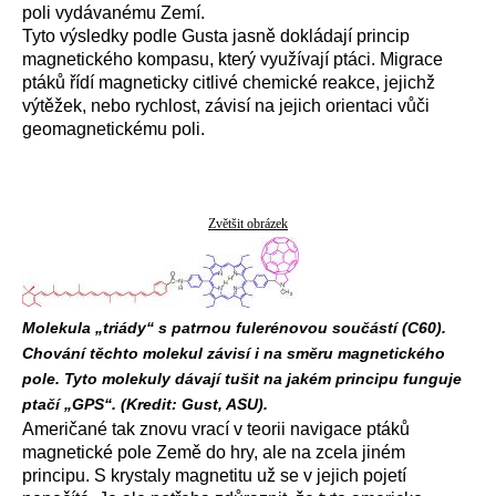
poli vydávanému Zemí.
Tyto výsledky podle Gusta jasně dokládají princip
magnetického kompasu, který využívají ptáci. Migrace
ptáků řídí magneticky citlivé chemické reakce, jejichž
výtěžek, nebo rychlost, závisí na jejich orientaci vůči
geomagnetickému poli.
Zvětšit obrázek
Molekula „triády“ s patrnou fulerénovou součástí (C60).
Chování těchto molekul závisí i na směru magnetického
pole. Tyto molekuly dávají tušit na jakém principu funguje
ptačí „GPS“. (Kredit: Gust, ASU).
Američané tak znovu vrací v teorii navigace ptáků
magnetické pole Země do hry, ale na zcela jiném
principu. S krystaly magnetitu už se v jejich pojetí