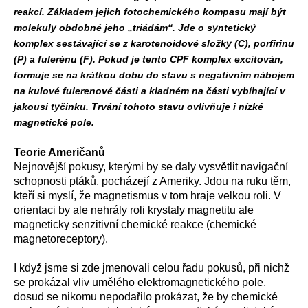
reakcí. Základem jejich fotochemického kompasu mají být
molekuly obdobné jeho „triádám“. Jde o syntetický
komplex sestávající se z karotenoidové složky (C), porfirinu
(P) a fulerénu (F). Pokud je tento CPF komplex excitován,
formuje se na krátkou dobu do stavu s negativním nábojem
na kulové fulerenové části a kladném na části vybíhající v
jakousi tyčinku. Trvání tohoto stavu ovlivňuje i nízké
magnetické pole.
Teorie Američanů
Nejnovější pokusy, kterými by se daly vysvětlit navigační
schopnosti ptáků, pocházejí z Ameriky. Jdou na ruku těm,
kteří si myslí, že magnetismus v tom hraje velkou roli. V
orientaci by ale nehrály roli krystaly magnetitu ale
magneticky senzitivní chemické reakce (chemické
magnetoreceptory).
I když jsme si zde jmenovali celou řadu pokusů, při nichž
se prokázal vliv umělého elektromagnetického pole,
dosud se nikomu nepodařilo prokázat, že by chemické