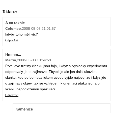
Diskuze:
A co takhle
Colombo
,
2008-05-03 21:01:57
kdyby toho měli víc?
Odpovědět
Hmmm...
Martin
,
2008-05-03 19:54:59
Prvni dve tretiny clanku jsou fajn, i kdyz si vysledky experimentu
odporovaly, je to zajimave. Zbytek je ale jen dalsi ukazkou
clanku, kde po bombastickem uvodu vyjde najevo, ze i kdyz jde
o zajimavy objev, tak se vzhledem k orientaci ptaku jedna o
vcelku nepodlozenou spekulaci.
Odpovědět
Kamenice