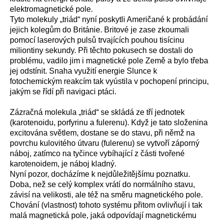
elektromagnetické pole.
Tyto molekuly „triád“ nyní poskytli Američané k probádání
jejich kolegům do Británie. Britové je zase zkoumali
pomocí laserových pulsů trvajících pouhou tisícinu
miliontiny sekundy. Při těchto pokusech se dostali do
problému, vadilo jim i magnetické pole Země a bylo třeba
jej odstínit. Snaha využití energie Slunce k
fotochemickým reakcím tak vyústila v pochopení principu,
jakým se řídí při navigaci ptáci.
Zázračná molekula „triád“ se skládá ze tří jednotek
(karotenoidu, porfyrinu a fulerenu). Když je tato složenina
excitována světlem, dostane se do stavu, při němž na
povrchu kulovitého útvaru (fulerenu) se vytvoří záporný
náboj, zatímco na tyčince vybíhající z části tvořené
karotenoidem, je náboj kladný.
Nyní pozor, docházíme k nejdůležitějšímu poznatku.
Doba, než se celý komplex vrátí do normálního stavu,
závisí na velikosti, ale též na směru magnetického pole.
Chování (vlastnost) tohoto systému přitom ovlivňují i tak
malá magnetická pole, jaká odpovídají magnetickému