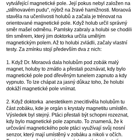
vytvářející magnetické pole. Její pokus nebyl založen na
„stěhovavém pudu“, nýbrž na žravé hamižnosti. Moraová
stavěla na učenlivosti holubů a začala je trénovat na
orientované magnetické pole. Když holub určil správný
směr mašel odměnu. Pamlsky zabraly a holubi se chodili
tím směrem, který jim doktorka určila umělým
magnetickým polem. Až to holubi zvládli, začaly vlastní
testy. Za zmínku stojí především dva z nich:
1. Když Dr. Moraová dala holubům pod zobák malý
magnet, holuby to zmátlo a přestali poznávat, kdy bylo
magnetické pole pod dřevěným tunelem zapnuto a kdy
vypnuto. To lze chápat za jasný důkaz toho, že holubi
dokáží magnetické pole vnímat.
2. Když doktorka anestetikem znecitlivěla holubům tu
část zobáku, kde je orgán s krystaly magnetitu umístěn.
Výsledek byl stejný. Ptáci přestali být schopni rozeznat,
kdy bylo magnetické pole zapnuto. To znamená, že k
určování magnetického pole ptáci využívají svůj nosní
senzor, který mají umístěný v zobáku a nikoli v očích.