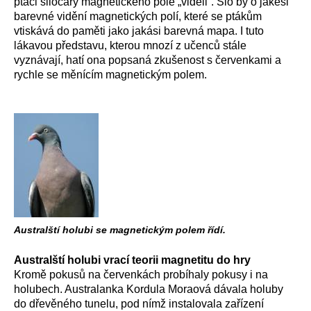
ptáci siločáry magnetického pole „viděli“. Šlo by o jakési
barevné vidění magnetických polí, které se ptákům
vtiskává do paměti jako jakási barevná mapa. I tuto
lákavou představu, kterou mnozí z učenců stále
vyznávají, hatí ona popsaná zkušenost s červenkami a
rychle se měnícím magnetickým polem.
Australští holubi se magnetickým polem řídí.
Australští holubi vrací teorii magnetitu do hry
Kromě pokusů na červenkách probíhaly pokusy i na
holubech. Australanka Kordula Moraová dávala holuby
do dřevěného tunelu, pod nímž instalovala zařízení