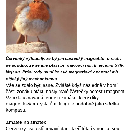
Červenky vyloučily, že by jim částečky magnetitu, o nichž
se soudilo, že se jimi ptáci při navigaci řídí, k něčemu byly.
Nejsou. Ptáci tedy musí ke své magnetické orientaci mít
nějaký jiný mechanismus.
Vše se zdálo být jasné. Zvláště když následně v horní
části zobáku ptáků našly malé částečky nerostu magnetit.
Vznikla uznávaná teorie o zobáku, který díky
magnetitovým krystalům, funguje podobně jako střelka
kompasu.
Zmatek na zmatek
Červenky jsou stěhovaví ptáci, kteří létají v noci a jsou