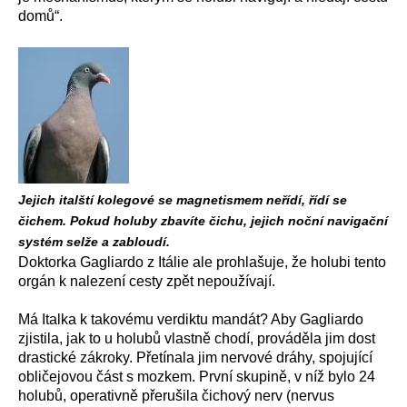
domů“.
Jejich italští kolegové se magnetismem neřídí, řídí se
čichem. Pokud holuby zbavíte čichu, jejich noční navigační
systém selže a zabloudí.
Doktorka Gagliardo z Itálie ale prohlašuje, že holubi tento
orgán k nalezení cesty zpět nepoužívají.
Má Italka k takovému verdiktu mandát? Aby Gagliardo
zjistila, jak to u holubů vlastně chodí, prováděla jim dost
drastické zákroky. Přetínala jim nervové dráhy, spojující
obličejovou část s mozkem. První skupině, v níž bylo 24
holubů, operativně přerušila čichový nerv (nervus