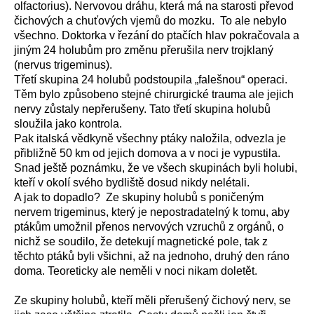
olfactorius). Nervovou dráhu, která má na starosti převod
čichových a chuťových vjemů do mozku. To ale nebylo
všechno. Doktorka v řezání do ptačích hlav pokračovala a
jiným 24 holubům pro změnu přerušila nerv trojklaný
(nervus trigeminus).
Třetí skupina 24 holubů podstoupila „falešnou“ operaci.
Těm bylo způsobeno stejné chirurgické trauma ale jejich
nervy zůstaly nepřerušeny. Tato třetí skupina holubů
sloužila jako kontrola.
Pak italská vědkyně všechny ptáky naložila, odvezla je
přibližně 50 km od jejich domova a v noci je vypustila.
Snad ještě poznámku, že ve všech skupinách byli holubi,
kteří v okolí svého bydliště dosud nikdy nelétali.
A jak to dopadlo? Ze skupiny holubů s poničeným
nervem trigeminus, který je nepostradatelný k tomu, aby
ptákům umožnil přenos nervových vzruchů z orgánů, o
nichž se soudilo, že detekují magnetické pole, tak z
těchto ptáků byli všichni, až na jednoho, druhý den ráno
doma. Teoreticky ale neměli v noci nikam doletět.
Ze skupiny holubů, kteří měli přerušený čichový nerv, se