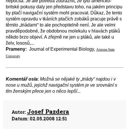
nepočítá. Je ale potřeba zdůraznit, že tyto americko-
britské pokusy daly jen představu toho, na jakém principu
by ptačí navigační systém mohl pracovat. Důkaz, že tento
systém opravdu v tkáních ptačích zobáků pracuje právě s
těmito „triádami“ to ale pochopitelně není. Je ale velmi
pravděpodobné, že obdobnou molekulu v hlavách ptáků
někdo brzo objeví. A zřejmě ne jen u ptáků, ale také u
želv, lososů,...
Prameny:
Journal of Experimental Biology,
Arizona State
University
Komentář osla
:
Možná se nějaké ty „triády“ najdou i v
nose u mužů, jejichž navigační systém je ve srovnání s
tím ženským přece jen o něco lepší...
Josef Pazdera
Autor:
Datum:
02.05.2008 12:51