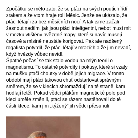
Zpočátku se mělo zato, že se ptáci na svých poutích řídí
zrakem a že vtom hraje roli Měsíc. Jenže se ukázalo, že
ptáci létají i za bez měsíčních nocí. A tak jsme začali
žasnout nadtím, jak jsou ptáci inteligentní, neboť musí mít
v mozku vtištěny hvězdné mapy, které si navíc musejí
časově a místně neustále korigovat. Pak ale nadšený
rogalista potvrdil, že ptáci létají v mracích a že jim nevadí,
když hvězdy vůbec nevidí.
Špatné počasí se tak stalo vodou na mlýn teorii o
magnetismu. To ostatně potvrdily i pokusy, které si vzaly
na mušku ptačí choutky v době jejich migrace. V tomto
období mají ptáci takovou chuť odstartovat správným
směrem, že se v klecích shromažďují na té straně, kam
hodlají letět. Pokud vědci ptákům magnetické pole pod
klecí uměle změnili, ptáci se rázem nastěhovali do té
části klece, kam jim „kýžený“ jih vědci přesunuli.