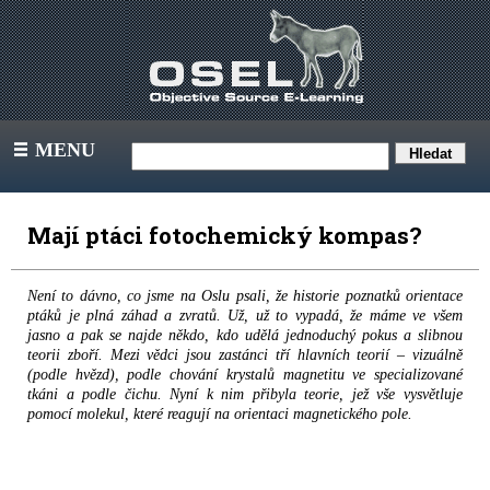
MENU
III
Mají ptáci fotochemický kompas?
Není to dávno, co jsme na Oslu psali, že historie poznatků orientace
ptáků je plná záhad a zvratů. Už, už to vypadá, že máme ve všem
jasno a pak se najde někdo, kdo udělá jednoduchý pokus a slibnou
teorii zboří. Mezi vědci jsou zastánci tří hlavních teorií – vizuálně
(podle hvězd), podle chování krystalů magnetitu ve specializované
tkáni a podle čichu. Nyní k nim přibyla teorie, jež vše vysvětluje
pomocí molekul, které reagují na orientaci magnetického pole.