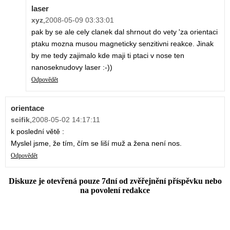
laser
xyz
,
2008-05-09 03:33:01
pak by se ale cely clanek dal shrnout do vety 'za orientaci
ptaku mozna musou magneticky senzitivni reakce. Jinak
by me tedy zajimalo kde maji ti ptaci v nose ten
nanoseknudovy laser :-))
Odpovědět
orientace
scifik
,
2008-05-02 14:17:11
k poslední větě :
Myslel jsme, že tím, čím se liší muž a žena není nos.
Odpovědět
Diskuze je otevřená pouze 7dní od zvěřejnění příspěvku nebo
na povolení redakce