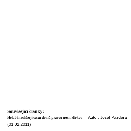
Související články:
Autor: Josef Pazdera
Holubi nacházejí cestu domů pravou nosní dírkou
(01.02.2011)