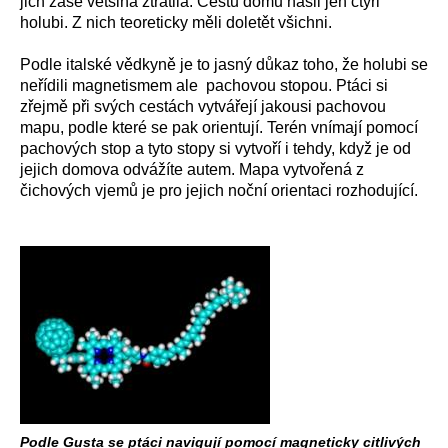
jich zase většina ztratila. Cestu domů našli jen čtyři
holubi. Z nich teoreticky měli doletět všichni.
Podle italské vědkyně je to jasný důkaz toho, že holubi se
neřídili magnetismem ale pachovou stopou. Ptáci si
zřejmě při svých cestách vytvářejí jakousi pachovou
mapu, podle které se pak orientují. Terén vnímají pomocí
pachových stop a tyto stopy si vytvoří i tehdy, když je od
jejich domova odvážíte autem. Mapa vytvořená z
čichových vjemů je pro jejich noční orientaci rozhodující.
Podle Gusta se ptáci navigují pomocí magneticky citlivých