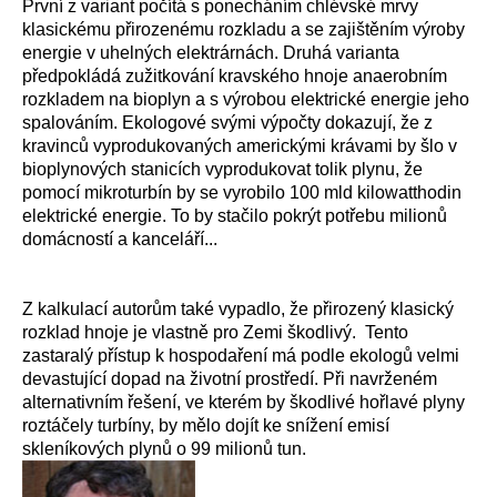
První z variant počítá s ponecháním chlévské mrvy
klasickému přirozenému rozkladu a se zajištěním výroby
energie v uhelných elektrárnách. Druhá varianta
předpokládá zužitkování kravského hnoje anaerobním
rozkladem na bioplyn a s výrobou elektrické energie jeho
spalováním. Ekologové svými výpočty dokazují, že z
kravinců vyprodukovaných americkými krávami by šlo v
bioplynových stanicích vyprodukovat tolik plynu, že
pomocí mikroturbín by se vyrobilo 100 mld kilowatthodin
elektrické energie. To by stačilo pokrýt potřebu milionů
domácností a kanceláří...
Z kalkulací autorům také vypadlo, že přirozený klasický
rozklad hnoje je vlastně pro Zemi škodlivý. Tento
zastaralý přístup k hospodaření má podle ekologů velmi
devastující dopad na životní prostředí. Při navrženém
alternativním řešení, ve kterém by škodlivé hořlavé plyny
roztáčely turbíny, by mělo dojít ke snížení emisí
skleníkových plynů o 99 milionů tun.