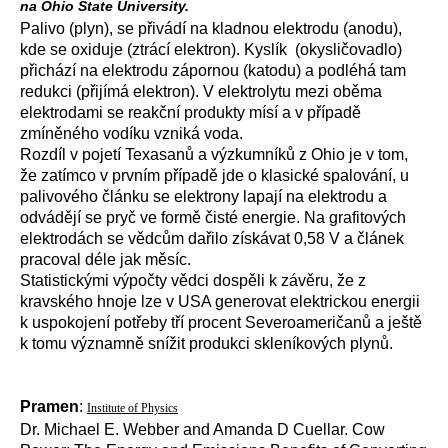
na Ohio State University.
Palivo (plyn), se přivádí na kladnou elektrodu (anodu),
kde se oxiduje (ztrácí elektron). Kyslík (okysličovadlo)
přichází na elektrodu zápornou (katodu) a podléhá tam
redukci (přijímá elektron). V elektrolytu mezi oběma
elektrodami se reakční produkty mísí a v případě
zmíněného vodíku vzniká voda.
Rozdíl v pojetí Texasanů a výzkumníků z Ohio je v tom,
že zatímco v prvním případě jde o klasické spalování, u
palivového článku se elektrony lapají na elektrodu a
odvádějí se pryč ve formě čisté energie. Na grafitových
elektrodách se vědcům dařilo získávat 0,58 V a článek
pracoval déle jak měsíc.
Statistickými výpočty vědci dospěli k závěru, že z
kravského hnoje lze v USA generovat elektrickou energii
k uspokojení potřeby tří procent Severoameričanů a ještě
k tomu významně snížit produkci skleníkových plynů.
Pramen
:
Institute of Physics
Dr. Michael E. Webber and Amanda D Cuellar. Cow