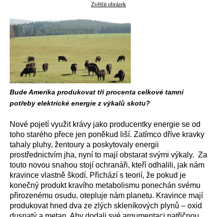
Zvětšit obrázek
Bude Amerika produkovat tři procenta celkové tamní
potřeby elektrické energie z výkalů skotu?
Nové pojetí využit krávy jako producentky energie se od
toho starého přece jen poněkud liší. Zatímco dříve kravky
tahaly pluhy, žentoury a poskytovaly energii
prostřednictvím jha, nyní to mají obstarat svými výkaly. Za
touto novou snahou stojí ochranáři, kteří odhalili, jak nám
kravince vlastně škodí. Přichází s teorií, že pokud je
konečný produkt kravího metabolismu ponechán svému
přirozenému osudu, otepluje nám planetu. Kravince mají
produkovat hned dva ze zlých skleníkových plynů – oxid
dusnatý a metan. Aby dodali své argumentaci patřičnou