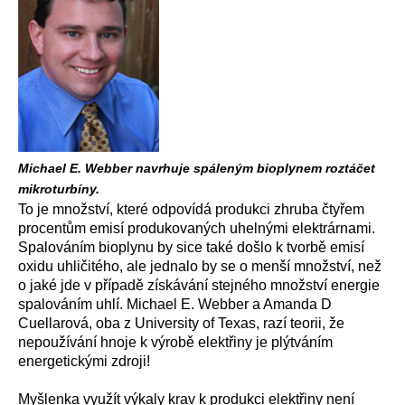
Michael E. Webber navrhuje spáleným bioplynem roztáčet
mikroturbíny.
To je množství, které odpovídá produkci zhruba čtyřem
procentům emisí produkovaných uhelnými elektrárnami.
Spalováním bioplynu by sice také došlo k tvorbě emisí
oxidu uhličitého, ale jednalo by se o menší množství, než
o jaké jde v případě získávání stejného množství energie
spalováním uhlí. Michael E. Webber a Amanda D
Cuellarová, oba z University of Texas, razí teorii, že
nepoužívání hnoje k výrobě elektřiny je plýtváním
energetickými zdroji!
Myšlenka využít výkaly krav k produkci elektřiny není