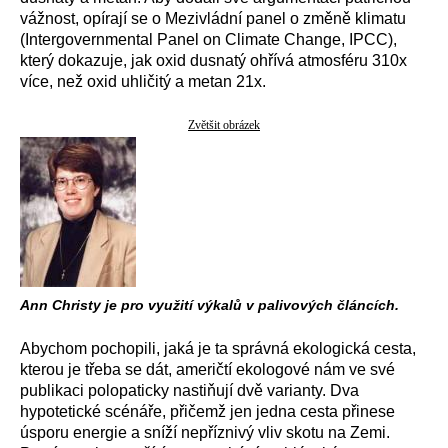
vážnost, opírají se o Mezivládní panel o změně klimatu
(Intergovernmental Panel on Climate Change, IPCC),
který dokazuje, jak oxid dusnatý ohřívá atmosféru 310x
více, než oxid uhličitý a metan 21x.
Zvětšit obrázek
Ann Christy je pro využití výkalů v palivových článcích.
Abychom pochopili, jaká je ta správná ekologická cesta,
kterou je třeba se dát, američtí ekologové nám ve své
publikaci polopaticky nastiňují dvě varianty. Dva
hypotetické scénáře, přičemž jen jedna cesta přinese
úsporu energie a sníží nepříznivý vliv skotu na Zemi.