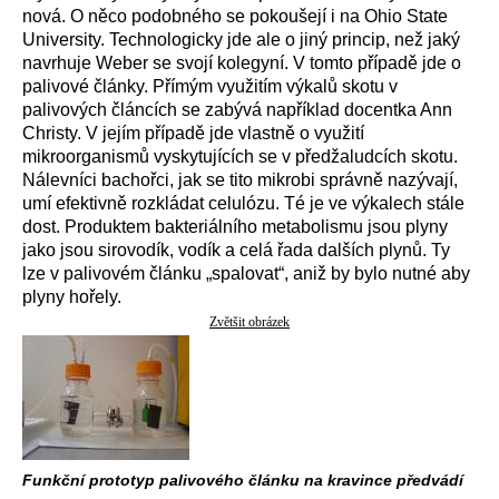
nová. O něco podobného se pokoušejí i na Ohio State
University. Technologicky jde ale o jiný princip, než jaký
navrhuje Weber se svojí kolegyní. V tomto případě jde o
palivové články. Přímým využitím výkalů skotu v
palivových článcích se zabývá například docentka Ann
Christy. V jejím případě jde vlastně o využití
mikroorganismů vyskytujících se v předžaludcích skotu.
Nálevníci bachořci, jak se tito mikrobi správně nazývají,
umí efektivně rozkládat celulózu. Té je ve výkalech stále
dost. Produktem bakteriálního metabolismu jsou plyny
jako jsou sirovodík, vodík a celá řada dalších plynů. Ty
lze v palivovém článku „spalovat“, aniž by bylo nutné aby
plyny hořely.
Zvětšit obrázek
Funkční prototyp palivového článku na kravince předvádí