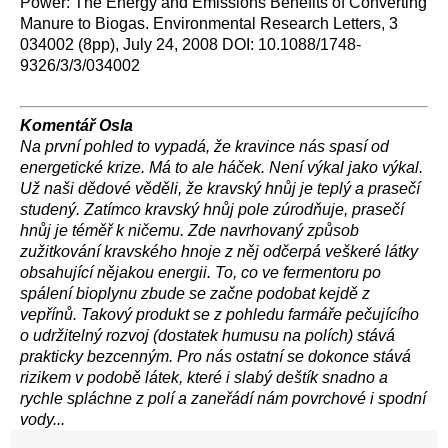
Power: The Energy and Emissions Benefits of Converting
Manure to Biogas. Environmental Research Letters, 3
034002 (8pp), July 24, 2008 DOI: 10.1088/1748-
9326/3/3/034002
Komentář Osla
Na první pohled to vypadá, že kravince nás spasí od
energetické krize. Má to ale háček. Není výkal jako výkal.
Už naši dědové věděli, že kravský hnůj je teplý a prasečí
studený. Zatímco kravský hnůj pole zúrodňuje, prasečí
hnůj je téměř k ničemu. Zde navrhovaný způsob
zužitkování kravského hnoje z něj odčerpá veškeré látky
obsahující nějakou energii. To, co ve fermentoru po
spálení bioplynu zbude se začne podobat kejdě z
vepřínů. Takový produkt se z pohledu farmáře pečujícího
o udržitelný rozvoj (dostatek humusu na polích) stává
prakticky bezcenným. Pro nás ostatní se dokonce stává
rizikem v podobě látek, které i slabý deštík snadno a
rychle spláchne z polí a zaneřádí nám povrchové i spodní
vody...