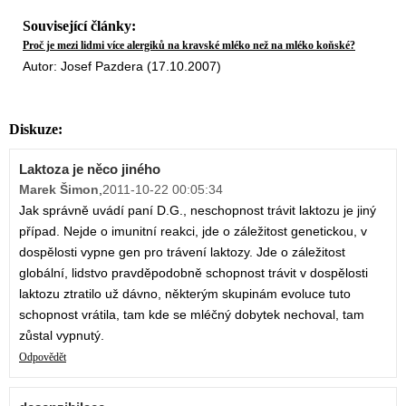
Související články:
Proč je mezi lidmi více alergiků na kravské mléko než na mléko koňské?
Autor: Josef Pazdera (17.10.2007)
Diskuze:
Laktoza je něco jiného
Marek Šimon
,
2011-10-22 00:05:34
Jak správně uvádí paní D.G., neschopnost trávit laktozu je jiný
případ. Nejde o imunitní reakci, jde o záležitost genetickou, v
dospělosti vypne gen pro trávení laktozy. Jde o záležitost
globální, lidstvo pravděpodobně schopnost trávit v dospělosti
laktozu ztratilo už dávno, některým skupinám evoluce tuto
schopnost vrátila, tam kde se mléčný dobytek nechoval, tam
zůstal vypnutý.
Odpovědět