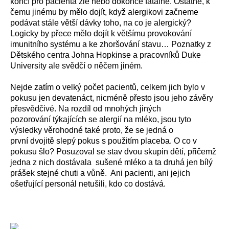
končí pro pacienta zle nebo dokonce fatálně. Ostatně, k
čemu jinému by mělo dojít, když alergikovi začneme
podávat stále větší dávky toho, na co je alergický?
Logicky by přece mělo dojít k většímu provokování
imunitního systému a ke zhoršování stavu… Poznatky z
Dětského centra Johna Hopkinse a pracovníků Duke
University ale svědčí o něčem jiném.
Nejde zatím o velký počet pacientů, celkem jich bylo v
pokusu jen devatenáct, nicméně přesto jsou jeho závěry
přesvědčivé. Na rozdíl od mnohých jiných
pozorování týkajících se alergií na mléko, jsou tyto
výsledky věrohodné také proto, že se jedná o
první dvojitě slepý pokus s použitím placeba. O co v
pokusu šlo? Posuzoval se stav dvou skupin dětí, přičemž
jedna z nich dostávala sušené mléko a ta druhá jen bílý
prášek stejné chuti a vůně. Ani pacienti, ani jejich
ošetřující personál netušili, kdo co dostává.