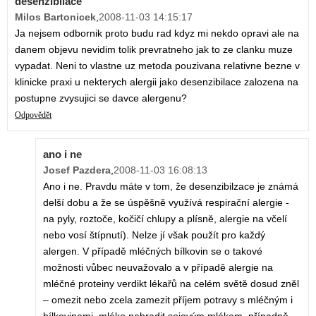
desenzibilace
Milos Bartonicek
,
2008-11-03 14:15:17
Ja nejsem odbornik proto budu rad kdyz mi nekdo opravi ale na
danem objevu nevidim tolik prevratneho jak to ze clanku muze
vypadat. Neni to vlastne uz metoda pouzivana relativne bezne v
klinicke praxi u nekterych alergii jako desenzibilace zalozena na
postupne zvysujici se davce alergenu?
Odpovědět
ano i ne
Josef Pazdera
,
2008-11-03 16:08:13
Ano i ne. Pravdu máte v tom, že desenzibilzace je známá
delší dobu a že se úspěšně využívá respirační alergie -
na pyly, roztoče, kočičí chlupy a plísně, alergie na včelí
nebo vosí štípnutí). Nelze jí však použít pro každý
alergen. V případě mléčných bílkovin se o takové
možnosti vůbec neuvažovalo a v případě alergie na
mléčné proteiny verdikt lékařů na celém světě dosud zněl
– omezit nebo zcela zamezit příjem potravy s mléčným i