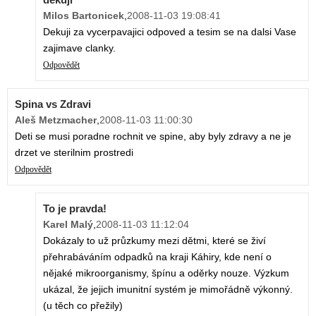
Milos Bartonicek
,
2008-11-03 19:08:41
Dekuji za vycerpavajici odpoved a tesim se na dalsi Vase
zajimave clanky.
Odpovědět
Spina vs Zdravi
Aleš Metzmacher
,
2008-11-03 11:00:30
Deti se musi poradne rochnit ve spine, aby byly zdravy a ne je
drzet ve sterilnim prostredi
Odpovědět
To je pravda!
Karel Malý
,
2008-11-03 11:12:04
Dokázaly to už průzkumy mezi dětmi, které se živí
přehrabáváním odpadků na kraji Káhiry, kde není o
nějaké mikroorganismy, špínu a oděrky nouze. Výzkum
ukázal, že jejich imunitní systém je mimořádně výkonný.
(u těch co přežily)