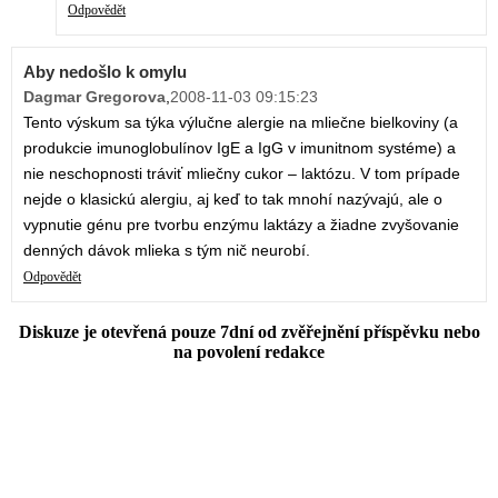
Odpovědět
Aby nedošlo k omylu
Dagmar Gregorova
,
2008-11-03 09:15:23
Tento výskum sa týka výlučne alergie na mliečne bielkoviny (a
produkcie imunoglobulínov IgE a IgG v imunitnom systéme) a
nie neschopnosti tráviť mliečny cukor – laktózu. V tom prípade
nejde o klasickú alergiu, aj keď to tak mnohí nazývajú, ale o
vypnutie génu pre tvorbu enzýmu laktázy a žiadne zvyšovanie
denných dávok mlieka s tým nič neurobí.
Odpovědět
Diskuze je otevřená pouze 7dní od zvěřejnění příspěvku nebo
na povolení redakce