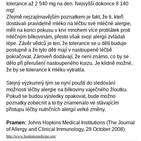
tolerance až 2 540 mg na den. Nejvyšší dokonce 8 140
mg!
Zřejmě nejzajímavějším poznatkem je fakt, že ti, kteří
dostávali pravidelně mléko na léčbu své mléčné alergie,
měli na konci pokusu v krvi mnohem více protilátek proti
mléčným bílkovinám, přesto však svoji alergii zvládali
lépe. Závěr vědců je ten, že tolerance se u dětí buduje
postupně a že tyto děti mají v nastoupené léčbě
pokračovat. Zároveň dodávají, že není známo, co by se
dělo při přerušení nastoupeného kurzu. Je klidně možné,
že by se tolerance k mléku vytratila.
Stejný výzkumný tým se nyní pouští do sledování
možnosti léčby alergie na bílkoviny vaječného žloutku.
Pokud se budou výsledky opakovat, bude možno
poznatky zobecnit a to by znamenalo ve stávajícím
přístupu léčby nutričních alergií velké změny.
Pramen:
Johns Hopkins Medical Institutions (The Journal
of Allergy and Clinical Immunology, 28 October 2008)
http://www.hopkinsmedicine.org/