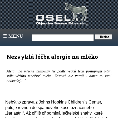
MENU
III
Nezvyklá léčba alergie na mléko
Alergii na mléčné bílkoviny lze podle vědců léčit postupným pitím
stále většího množství mléka. Zároveň ale varují - doma to sami
nezkoušejte!ˇ
Nebýt to zpráva z Johns Hopkins Children"s Center,
putuje rovnou do spamového koše označeného
„šarlatáni“. Až příliš připomíná léčitelské snahy, které