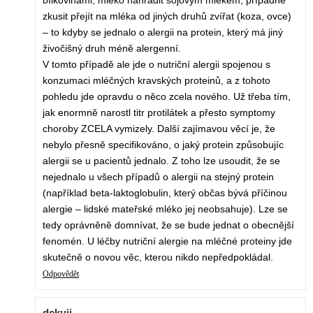
bílkovinami, mléko nahradit sojovým mlékem, případně
zkusit přejít na mléka od jiných druhů zvířat (koza, ovce)
– to kdyby se jednalo o alergii na protein, který má jiný
živočišný druh méně alergenní.
V tomto případě ale jde o nutriční alergii spojenou s
konzumaci mléčných kravských proteinů, a z tohoto
pohledu jde opravdu o něco zcela nového. Už třeba tím,
jak enormně narostl titr protilátek a přesto symptomy
choroby ZCELA vymizely. Další zajímavou věcí je, že
nebylo přesně specifikováno, o jaký protein způsobujíc
alergii se u pacientů jednalo. Z toho lze usoudit, že se
nejednalo u všech případů o alergii na stejný protein
(například beta-laktoglobulin, který občas bývá příčinou
alergie – lidské mateřské mléko jej neobsahuje). Lze se
tedy oprávněně domnívat, že se bude jednat o obecnější
fenomén. U léčby nutriční alergie na mléčné proteiny jde
skutečně o novou věc, kterou nikdo nepředpokládal.
Odpovědět
dekuji