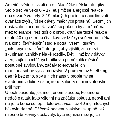
Američtí vědci si vzali na mušku těžké dětské alergiky.
Šlo o děti ve věku 6 – 17 let, jimž se alergické reakce
opakovaně vracely. Z 19 mladých pacientů naordinovali
dvanácti zvyšující se dávky mléčných proteinů. Sedm jich
dostávalo placebo. Na začátku pokusu byla průměrná
mez tolerance (než došlo k propuknutí alergické reakce)
okolo 40 mg (zhruba čtvrt kávové lžičky) sušeného mléka.
Na konci čtyřměsíční studie podali všem lidským
„pokusným králíkům“ alergen, aby zjistili, zda mezi
skupinami vznikly nějaké rozdíly. Děti, jimž byly dávky
alergizujících mléčných bílkovin po několik měsíců
postupně zvyšovány, začaly tolerovat jejich
mnohonásobně vyšší množství. V průměru až 5 140 mg
denně bez toho, aby u nich nastaly problémy se
svěděním v dutině ústní, nebo žaludečními nevolnostmi,
průjmem,...
U těch pacientů, jež měli jenom placebo, ke změně
nedošlo a tak, jako všichni na začátku pokusu, nebyli ani
na jeho konci schopni tolerovat více než 40 mg mléčných
bílkovin denně. Přičemž pacienti v aktivní skupině, jež
mléčné bílkoviny dostávaly, byla nejnižší mez jejich