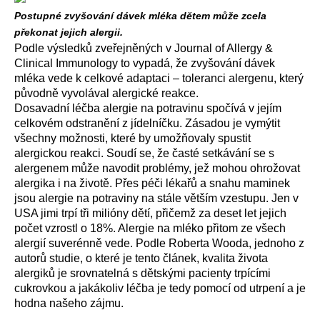
Postupné zvyšování dávek mléka dětem může zcela
překonat jejich alergii.
Podle výsledků zveřejněných v Journal of Allergy &
Clinical Immunology to vypadá, že zvyšování dávek
mléka vede k celkové adaptaci – toleranci alergenu, který
původně vyvolával alergické reakce.
Dosavadní léčba alergie na potravinu spočívá v jejím
celkovém odstranění z jídelníčku. Zásadou je vymýtit
všechny možnosti, které by umožňovaly spustit
alergickou reakci. Soudí se, že časté setkávání se s
alergenem může navodit problémy, jež mohou ohrožovat
alergika i na životě. Přes péči lékařů a snahu maminek
jsou alergie na potraviny na stále větším vzestupu. Jen v
USA jimi trpí tři milióny dětí, přičemž za deset let jejich
počet vzrostl o 18%. Alergie na mléko přitom ze všech
alergií suverénně vede. Podle Roberta Wooda, jednoho z
autorů studie, o které je tento článek, kvalita života
alergiků je srovnatelná s dětskými pacienty trpícími
cukrovkou a jakákoliv léčba je tedy pomocí od utrpení a je
hodna našeho zájmu.