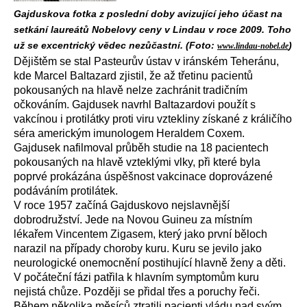
Gajduskova fotka z poslední doby avizující jeho účast na
setkání laureátů Nobelovy ceny v Lindau v roce 2009. Toho
už se excentrický vědec nezůčastní. (Foto:
)
www.lindau-nobel.de
Dějištěm se stal Pasteurův ústav v iránském Teheránu,
kde Marcel Baltazard zjistil, že až třetinu pacientů
pokousaných na hlavě nelze zachránit tradičním
očkováním. Gajdusek navrhl Baltazardovi použít s
vakcínou i protilátky proti viru vztekliny získané z králičího
séra americkým imunologem Heraldem Coxem.
Gajdusek nafilmoval průběh studie na 18 pacientech
pokousaných na hlavě vzteklými vlky, při které byla
poprvé prokázána úspěšnost vakcinace doprovázené
podáváním protilátek.
V roce 1957 začíná Gajduskovo nejslavnější
dobrodružství. Jede na Novou Guineu za místním
lékařem Vincentem Zigasem, který jako první běloch
narazil na případy choroby kuru. Kuru se jevilo jako
neurologické onemocnění postihující hlavně ženy a děti.
V počáteční fázi patřila k hlavním symptomům kuru
nejistá chůze. Později se přidal třes a poruchy řeči.
Během několika měsíců ztratili pacienti vládu nad svým