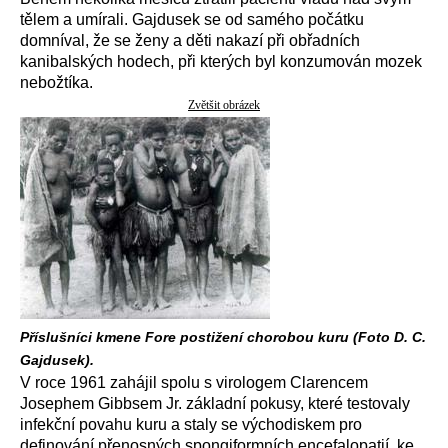
tělem a umírali. Gajdusek se od samého počátku
domníval, že se ženy a děti nakazí při obřadních
kanibalských hodech, při kterých byl konzumován mozek
nebožtíka.
Zvětšit obrázek
Příslušníci kmene Fore postižení chorobou kuru (Foto D. C.
Gajdusek).
V roce 1961 zahájil spolu s virologem Clarencem
Josephem Gibbsem Jr. základní pokusy, které testovaly
infekční povahu kuru a staly se východiskem pro
definování přenosných spongiformních encefalopatií, ke