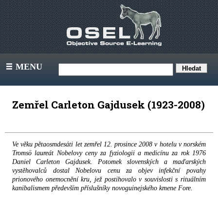
MENU
III
Zemřel Carleton Gajdusek (1923-2008)
Ve věku pětaosmdesáti let zemřel 12. prosince 2008 v hotelu v norském
Tromsö laureát Nobelovy ceny za fyziologii a medicínu za rok 1976
Daniel Carleton Gajdusek. Potomek slovenských a maďarských
vystěhovalců dostal Nobelovu cenu za objev infekční povahy
prionového onemocnění kru, jež postihovalo v souvislosti s rituálním
kanibalismem především příslušníky novoguinejského kmene Fore.