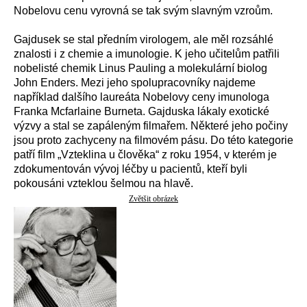
Nobelovu cenu vyrovná se tak svým slavným vzroům.
Gajdusek se stal předním virologem, ale měl rozsáhlé
znalosti i z chemie a imunologie. K jeho učitelům patřili
nobelisté chemik Linus Pauling a molekulární biolog
John Enders. Mezi jeho spolupracovníky najdeme
například dalšího laureáta Nobelovy ceny imunologa
Franka Mcfarlaine Burneta. Gajduska lákaly exotické
výzvy a stal se zapáleným filmařem. Některé jeho počiny
jsou proto zachyceny na filmovém pásu. Do této kategorie
patří film „Vzteklina u člověka“ z roku 1954, v kterém je
zdokumentován vývoj léčby u pacientů, kteří byli
pokousáni vzteklou šelmou na hlavě.
Zvětšit obrázek