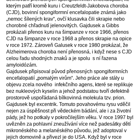
kterým patří kromě kuru i Creutzfeldt-Jakobova choroba
(CJD), bovinní spongiformní encefalopatie známá jako
„nemoc šílených krav“, ovčí klusavka čili skrapie nebo
chorobné chřadnutí jelenovitých. Gajdusek a Gibbs
prokázali přenos kuru na šimpanze v roce 1966, přenos
CJD na šimpanze v roce 1968 a přenos skrapie na opice
v roce 1972. Zároveň Galusek v roce 1980 prokázal, že
Alzheimerova choroba není přenosná, i když nese s CJD
celou řadu shodných znaků a je spolu s ní řazena
amyloidózám.
Gajdusek připisoval původ přenosných spongiformních
encefalopatií „pomalým virům“. Jeho práce ale stály u
objevu zcela nového infekčního agens, které se replikuje
bez nukleových kyselin a jehož podstatou tvoří defektně
prostorově uspořádaná bílkovinná molekula tzv. prion.
Gajdusek byl excentrik. Tomuto povahovému rysu vděčil
nejen za úspěšnost při vědeckém bádání, ale i za životní
pády, jež ho potkaly v pokročilejším věku. V roce 1997 byl
uvězněn za pohlavní zneužívání více než padesátky dětí
mikronéského a melanéského původu, jež adoptoval v
jejich domovině a přivezl je do USA. Když byl v roce