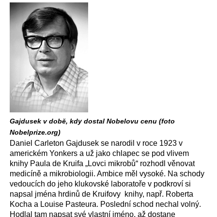
Gajdusek v době, kdy dostal Nobelovu cenu (foto
Nobelprize.org)
Daniel Carleton Gajdusek se narodil v roce 1923 v
americkém Yonkers a už jako chlapec se pod vlivem
knihy Paula de Kruifa „Lovci mikrobů“ rozhodl věnovat
medicíně a mikrobiologii. Ambice měl vysoké. Na schody
vedoucích do jeho klukovské laboratoře v podkroví si
napsal jména hrdinů de Kruifovy knihy, např. Roberta
Kocha a Louise Pasteura. Poslední schod nechal volný.
Hodlal tam napsat své vlastní jméno, až dostane