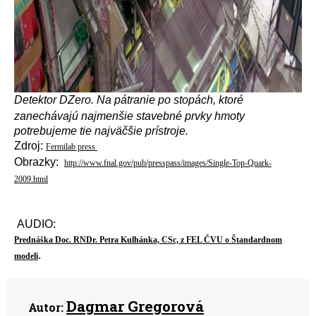
Detektor DZero. Na pátranie po stopách, ktoré
zanechávajú najmenšie stavebné prvky hmoty
potrebujeme tie najväčšie prístroje.
Zdroj:
Fermilab press
Obrazky:
http://www.fnal.gov/pub/presspass/images/Single-Top-Quark-
2009.html
AUDIO:
Prednáška Doc. RNDr. Petra Kulhánka, CSc, z FEL ČVU o Štandardnom
.
modeli
Dagmar Gregorová
Autor: