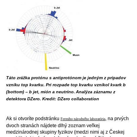
Táto zrážka protónu s antiprotónom je jedným z prípadov
vzniku top kvarku. Pri rozpade top kvarku vznikol kvark b
(bottom) – b jet, mión a neutríno. Analýza záznamu z
detektora DZero. Kredit: DZero collaboration
Ak si otvoríte podstránku
, na prvých
Fermiho národného laboratória
dvoch stranách nájdete dlhý zoznam veľkej
medzinárodnej skupiny fyzikov (medzi nimi aj z Českej