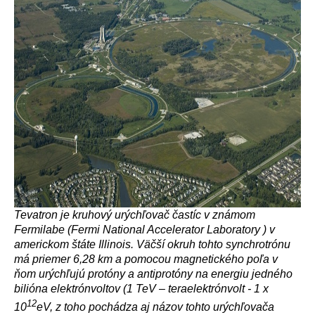
Tevatron je kruhový urýchľovač častíc v známom
Fermilabe (Fermi National Accelerator Laboratory ) v
americkom štáte Illinois. Väčší okruh tohto synchrotrónu
má priemer 6,28 km a pomocou magnetického poľa v
ňom urýchľujú protóny a antiprotóny na energiu jedného
bilióna elektrónvoltov (1 TeV – teraelektrónvolt - 1 x
12
10
eV, z toho pochádza aj názov tohto urýchľovača