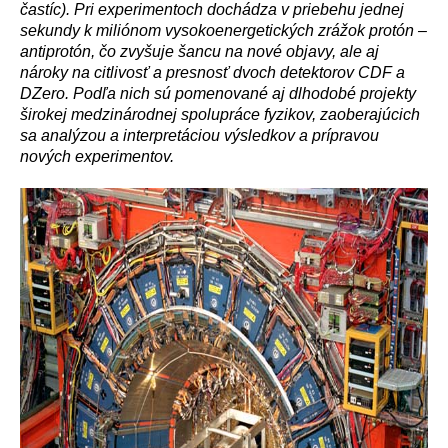
častíc). Pri experimentoch dochádza v priebehu jednej
sekundy k miliónom vysokoenergetických zrážok protón –
antiprotón, čo zvyšuje šancu na nové objavy, ale aj
nároky na citlivosť a presnosť dvoch detektorov CDF a
DZero. Podľa nich sú pomenované aj dlhodobé projekty
širokej medzinárodnej spolupráce fyzikov, zaoberajúcich
sa analýzou a interpretáciou výsledkov a prípravou
nových experimentov.