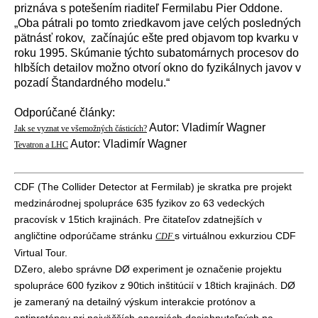
priznáva s potešením riaditeľ Fermilabu Pier Oddone.
„Oba pátrali po tomto zriedkavom jave celých posledných
pätnásť rokov, začínajúc ešte pred objavom top kvarku v
roku 1995. Skúmanie týchto subatomárnych procesov do
hlbších detailov možno otvorí okno do fyzikálnych javov v
pozadí Štandardného modelu.“
Odporúčané články:
Autor: Vladimír Wagner
Jak se vyznat ve všemožných částicích?
Autor: Vladimír Wagner
Tevatron a LHC
CDF (The Collider Detector at Fermilab) je skratka pre projekt
medzinárodnej spolupráce 635 fyzikov zo 63 vedeckých
pracovísk v 15tich krajinách. Pre čitateľov zdatnejších v
angličtine odporúčame stránku
s virtuálnou exkurziou CDF
CDF
Virtual Tour.
DZero, alebo správne DØ experiment je označenie projektu
spolupráce 600 fyzikov z 90tich inštitúcií v 18tich krajinách. DØ
je zameraný na detailný výskum interakcie protónov a