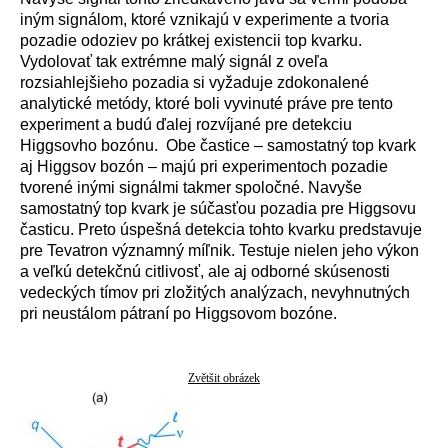
iným signálom, ktoré vznikajú v experimente a tvoria
pozadie odoziev po krátkej existencii top kvarku.
Vydolovať tak extrémne malý signál z oveľa
rozsiahlejšieho pozadia si vyžaduje zdokonalené
analytické metódy, ktoré boli vyvinuté práve pre tento
experiment a budú ďalej rozvíjané pre detekciu
Higgsovho bozónu. Obe častice – samostatný top kvark
aj Higgsov bozón – majú pri experimentoch pozadie
tvorené inými signálmi takmer spoločné. Navyše
samostatný top kvark je súčasťou pozadia pre Higgsovu
časticu. Preto úspešná detekcia tohto kvarku predstavuje
pre Tevatron významný míľnik. Testuje nielen jeho výkon
a veľkú detekčnú citlivosť, ale aj odborné skúsenosti
vedeckých tímov pri zložitých analýzach, nevyhnutných
pri neustálom pátraní po Higgsovom bozóne.
Zvětšit obrázek