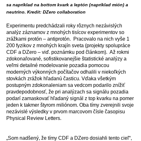
sa napríklad na bottom kvark a leptón (napríklad mión) a
neutríno. Kredit: DZero collaboration
Experimentu predchádzali roky rôznych nezávislých
analýz záznamov z mnohých tisícov experimentov so
zrážkami protón – antiprotón. Pracovalo na nich vyše 1
200 fyzikov z mnohých krajín sveta (projekty spolupráce
CDF a DZero – viď. poznámku pod článkom). Až rokmi
zdokonaľované, sofistikovanejšie štatistické analýzy a
veľmi detailné modelovanie pozadia pomocou
moderných výkonných počítačov odhalili v niekoľkých
stovkách zrážok hľadanú časticu. Vďaka všetkým
postupným zdokonaleniam sa vedcom podarilo znížiť
pravdepodobnosť, že pri analýzach sa signálu pozadia
podarí zamaskovať hľadaný signál z top kvarku na pomer
jeden k takmer štyrom miliónom. Oba tímy zverejnili svoje
nezávislé výsledky v prvom marcovom čísle časopisu
Physical Review Letters.
„Som nadšený, že tímy CDF a DZero dosiahli tento cieľ“,