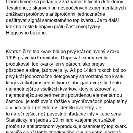
Obom tímom sa podarilo v záznamoch týchto detektorov
Tevatronu, získaných pri nespočetných experimentálnych
zrážkach protónov s antiprotónmi jednoznačne
dešifrovať signál samostatného top kvarku. Je to ďalší
krok na ceste k objavu grálu časticovej fyziky –
Higgsovho bozónu.
Kvark t, čiže top kvark bol po prvý krát objavený v roku
1995 práve vo Fermilabe. Doposiaľ experimenty
produkovali top kvarky len v pároch, ako prejav
pôsobenia silnej jadrovej sily. Až po 14tich rokoch bol po
prvý krát jednoznačne detegovaný samostatný top kvark,
ktorý vznikol prostredníctvom slabej jadrovej sily. Tento
najhmotnejší zo všetkých kvarkov, ktorý je zároveň aj
najhmotnejšou experimentmi potvrdenou elementárnou
časticou, je totiž oveľa ťažšie v urýchľovačoch polapiteľný
a v údajoch z detektorov identifikovateľný. Je
to náročnejšie, než povestné hľadanie ihly v kope sena.
Štatisticky len jedna z 20 miliárd vzájomných zrážok
protónu s antiprotónom vyprodukuje osamotený top kvark.
Navyše signál tohto zriedkavého javu sa veľmi podobá