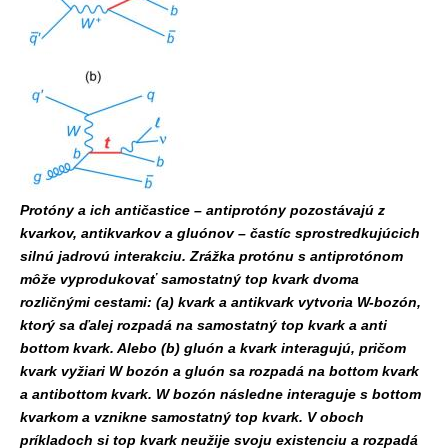
Protóny a ich antičastice – antiprotóny pozostávajú z
kvarkov, antikvarkov a gluónov – častíc sprostredkujúcich
silnú jadrovú interakciu. Zrážka protónu s antiprotónom
môže vyprodukovať samostatný top kvark dvoma
rozličnými cestami: (a) kvark a antikvark vytvoria W-bozón,
ktorý sa ďalej rozpadá na samostatný top kvark a anti
bottom kvark. Alebo (b) gluón a kvark interagujú, pričom
kvark vyžiari W bozón a gluón sa rozpadá na bottom kvark
a antibottom kvark. W bozón následne interaguje s bottom
kvarkom a vznikne samostatný top kvark. V oboch
príkladoch si top kvark neužije svoju existenciu a rozpadá