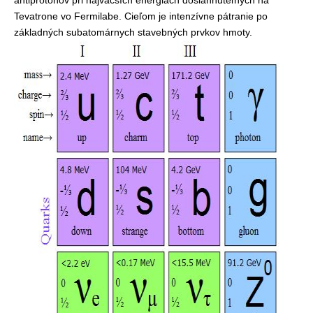
antiprotónov pri najväčších energiách dosiahnuteľných na
Tevatrone vo Fermilabe. Cieľom je intenzívne pátranie po
základných subatomárnych stavebných prvkov hmoty.