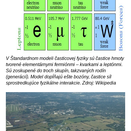
V Štandardnom modeli časticovej fyziky sú častice hmoty
tvorené elementárnymi fermiónmi – kvarkami a leptónmi.
Sú zoskupené do troch skupín, takzvaných rodín
(generácií). Model dopĺňajú ešte bozóny, častice síl
sprostredkujúce fyzikálne interakcie. Zdroj: Wikipedia