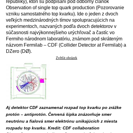
republiky), ktorí sú podpísaní pod odborný článok
Observation of single top quark production (Pozorovanie
vzniku samostatného top kvarku). Ide o jeden z dvoch
veľkých medzinárodných tímov spolupracujúcich na
experimentoch, nazvaných podľa dvoch detektorov v
súčasnosti najvýkonnejšieho urýchľovač a častíc vo
Fermiho národnom laboratóriu, známom pod skráteným
názvom Fermilab – CDF (Collider Detector at Fermilab) a
DZero (DØ).
Zvětšit obrázek
Aj detektor CDF zaznamenal rozpad top kvarku po zrážke
protón – antiprotón. Červená šipka znázorňuje smer
neutrónu a fialová smer elektrónu unikajúcich z miesta
rozpadu top kvarku. Kredit: CDF collaboration