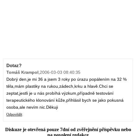
Dotaz?
Tomáš Krampol
,
2006-03-03 08:40:35
Dobrý den,je mi 36 a jsem 3 roky po úrazu popálením na 32 %
těla,mám plastiky na rukou,zádech,krku a hlavě.Chci se
zeptat,jestli je u nás probíhá výzkum,případně testování
terapeutického klonování kůže,přihlásil bych se jako pokusná
osoba,ale nevím nic.Děkuji
Odpovědět
Diskuze je otevřená pouze 7dní od zvěřejnění příspěvku nebo
na povolení redakce