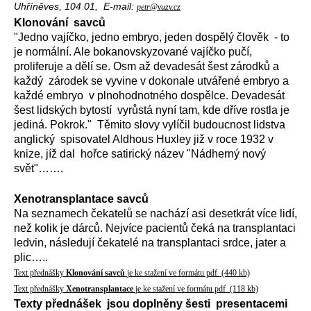
Uhříněves, 104 01, E-mail:
petr@vuzv.cz
Klonování
savců
"Jedno vajíčko, jedno embryo, jeden dospělý člověk
- to
je normální. Ale bokanovskyzované vajíčko pučí,
proliferuje a dělí se. Osm až devadesát šest zárodků a
každý
zárodek se vyvine v dokonale utvářené embryo a
každé embryo
v plnohodnotného dospělce. Devadesát
šest lidských bytostí
vyrůstá nyní tam, kde dříve rostla je
jediná. Pokrok."
Těmito slovy vylíčil budoucnost lidstva
anglický
spisovatel Aldhous Huxley již v roce 1932 v
knize, jíž dal
hořce satirický název "Nádherný nový
svět"…….
Xenotransplantace savců
Na seznamech čekatelů se nachází asi desetkrát více lidí,
než kolik je dárců. Nejvíce pacientů čeká na transplantaci
ledvin, následují čekatelé na transplantaci srdce, jater a
plic…..
Text přednášky
Klonování savců
je ke stažení ve formátu pdf
(440 kb)
Text přednášky
Xenotransplantace
je ke stažení ve formátu pdf
(118 kb)
Texty
přednášek
jsou doplněny šesti
presentacemi