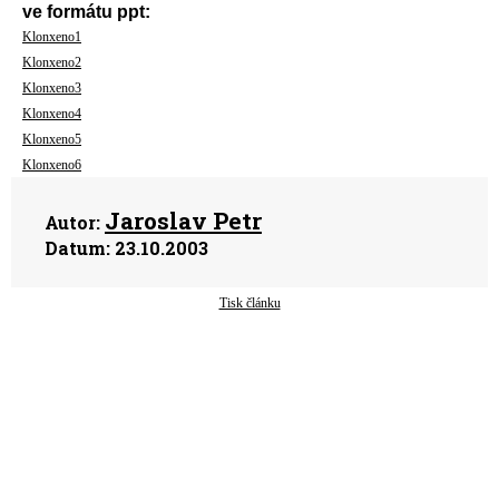
ve formátu ppt:
Klonxeno1
Klonxeno2
Klonxeno3
Klonxeno4
Klonxeno5
Klonxeno6
Jaroslav Petr
Autor:
Datum:
23.10.2003
Tisk článku