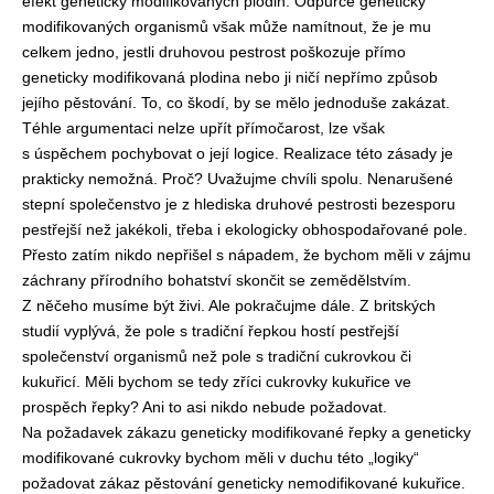
efekt geneticky modifikovaných plodin. Odpůrce geneticky
modifikovaných organismů však může namítnout, že je mu
celkem jedno, jestli druhovou pestrost poškozuje přímo
geneticky modifikovaná plodina nebo ji ničí nepřímo způsob
jejího pěstování. To, co škodí, by se mělo jednoduše zakázat.
Téhle argumentaci nelze upřít přímočarost, lze však
s úspěchem pochybovat o její logice. Realizace této zásady je
prakticky nemožná. Proč? Uvažujme chvíli spolu. Nenarušené
stepní společenstvo je z hlediska druhové pestrosti bezesporu
pestřejší než jakékoli, třeba i ekologicky obhospodařované pole.
Přesto zatím nikdo nepřišel s nápadem, že bychom měli v zájmu
záchrany přírodního bohatství skončit se zemědělstvím.
Z něčeho musíme být živi. Ale pokračujme dále. Z britských
studií vyplývá, že pole s tradiční řepkou hostí pestřejší
společenství organismů než pole s tradiční cukrovkou či
kukuřicí. Měli bychom se tedy zříci cukrovky kukuřice ve
prospěch řepky? Ani to asi nikdo nebude požadovat.
Na požadavek zákazu geneticky modifikované řepky a geneticky
modifikované cukrovky bychom měli v duchu této „logiky“
požadovat zákaz pěstování geneticky nemodifikované kukuřice.