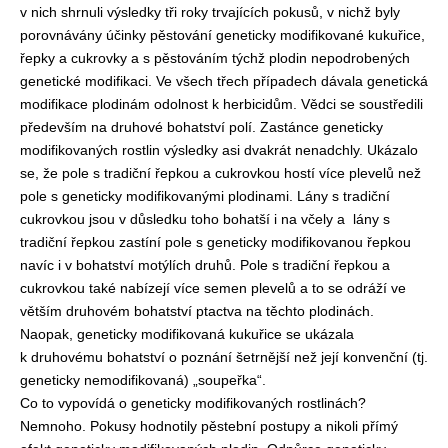
v nich shrnuli výsledky tři roky trvajících pokusů, v nichž byly
porovnávány účinky pěstování geneticky modifikované kukuřice,
řepky a cukrovky a s pěstováním týchž plodin nepodrobených
genetické modifikaci. Ve všech třech případech dávala genetická
modifikace plodinám odolnost k herbicidům. Vědci se soustředili
především na druhové bohatství polí. Zastánce geneticky
modifikovaných rostlin výsledky asi dvakrát nenadchly. Ukázalo
se, že pole s tradiční řepkou a cukrovkou hostí více plevelů než
pole s geneticky modifikovanými plodinami. Lány s tradiční
cukrovkou jsou v důsledku toho bohatší i na včely a
lány s
tradiční řepkou zastíní pole s geneticky modifikovanou řepkou
navíc i v bohatství motýlích druhů. Pole s tradiční řepkou a
cukrovkou také nabízejí více semen plevelů a to se odráží ve
větším druhovém bohatství ptactva na těchto plodinách.
Naopak, geneticky modifikovaná kukuřice se ukázala
k druhovému bohatství o poznání šetrnější než její konvenční (tj.
geneticky nemodifikovaná) „soupeřka“.
Co to vypovídá o geneticky modifikovaných rostlinách?
Nemnoho. Pokusy hodnotily pěstební postupy a nikoli přímý