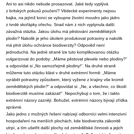
Ani to asi nikdo nebude prosazovat. Jaké tedy vyplývá
z britských pokusů poučení? Vědecké experimenty nejsou
bajka, na jejímž konci se vyloupne životní moudro jako jádro
z tvrdé skořápky ořechu. Snad nám z nich vyplynula další
závažná otázka. Jakou úlohu má pěstování zemědělských
plodin? Nakolik je jeho úkolem produkovat potraviny a nakolik
má plnit úlohu ochránce biodiverzity? Odpověď není
jednoduchá. Na jedné straně lze tuto komplikovanou otázku
vulgarizovat do podoby: „Máme pěstovat plevele nebo plodiny?“
a odpovídat si „No samozřejmě plodiny!“. Na druhé straně
můžeme tuto otázku klást v druhé extrémní formě: „Máme
vyrábět potraviny způsobem, který vyžene z krajiny vše kromě
zemědělských plodin?“ a odpovídat si: „Ne, a všechno, co škodí
biodiverzitě musíme zakázat!“. Nepochybuji o tom, že i takto
extrémní názory zaznějí. Bohužel, extrémní názory bývají zřídka
správné.
Jako jedno z možných řešení nabízejí odborníci velmi intenzivní
hospodaření na menších plochách, kde biodiverzita zákonitě
utrpí, a tím ušetřit další plochy od zemědělské činnosti a jejich