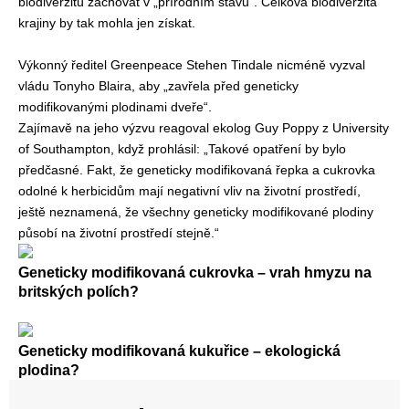
biodiverzitu zachovat v „přírodním stavu“. Celková biodiverzita
krajiny by tak mohla jen získat.
Výkonný ředitel Greenpeace Stehen Tindale nicméně vyzval
vládu Tonyho Blaira, aby „zavřela před geneticky
modifikovanými plodinami dveře“.
Zajímavě na jeho výzvu reagoval ekolog Guy Poppy z University
of Southampton, když prohlásil: „Takové opatření by bylo
předčasné. Fakt, že geneticky modifikovaná řepka a cukrovka
odolné k herbicidům mají negativní vliv na životní prostředí,
ještě neznamená, že všechny geneticky modifikované plodiny
působí na životní prostředí stejně.“
Geneticky modifikovaná cukrovka – vrah hmyzu na
britských polích?
Geneticky modifikovaná kukuřice – ekologická
plodina?