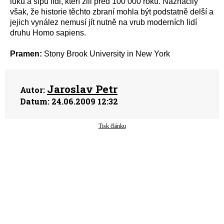
luku a šípů lidi, kteří žili před 100 000 roků. Naznačily
však, že historie těchto zbraní mohla být podstatně delší a
jejich vynález nemusí jít nutně na vrub moderních lidí
druhu Homo sapiens.
Pramen:
Stony Brook University in New York
Jaroslav Petr
Autor:
Datum:
24.06.2009 12:32
Tisk článku