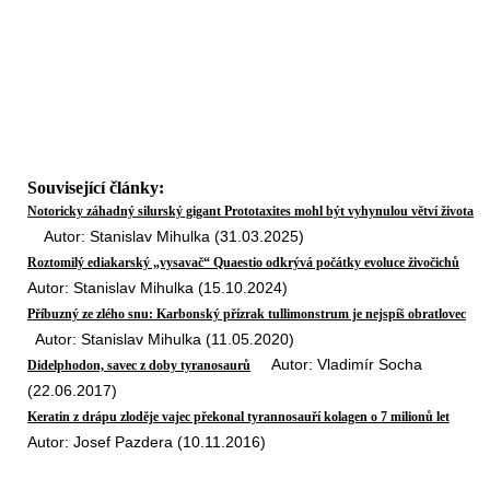
Související články:
Notoricky záhadný silurský gigant Prototaxites mohl být vyhynulou větví života
Autor: Stanislav Mihulka (31.03.2025)
Roztomilý ediakarský „vysavač“ Quaestio odkrývá počátky evoluce živočichů
Autor: Stanislav Mihulka (15.10.2024)
Příbuzný ze zlého snu: Karbonský přízrak tullimonstrum je nejspíš obratlovec
Autor: Stanislav Mihulka (11.05.2020)
Autor: Vladimír Socha
Didelphodon, savec z doby tyranosaurů
(22.06.2017)
Keratin z drápu zloděje vajec překonal tyrannosauří kolagen o 7 milionů let
Autor: Josef Pazdera (10.11.2016)