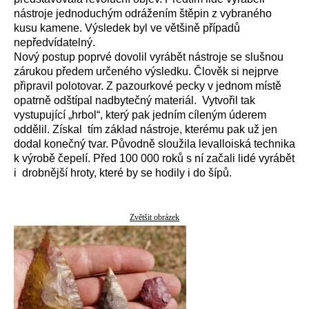
nástroje jednoduchým odrážením štěpin z vybraného
kusu kamene. Výsledek byl ve většině případů
nepředvídatelný.
Nový postup poprvé dovolil vyrábět nástroje se slušnou
zárukou předem určeného výsledku. Člověk si nejprve
připravil polotovar. Z pazourkové pecky v jednom místě
opatrně odštípal nadbytečný materiál. Vytvořil tak
vystupující „hrbol“, který pak jedním cíleným úderem
oddělil. Získal tím základ nástroje, kterému pak už jen
dodal konečný tvar. Původně sloužila levalloiská technika
k výrobě čepelí. Před 100 000 roků s ní začali lidé vyrábět
i drobnější hroty, které by se hodily i do šípů.
Zvětšit obrázek