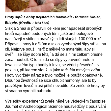
Hroty šípů z doby nejstarších hominidů - formace Kibish,
Etiopie. (Kredit: :
)
John Shea
Sisk a Shea si připravili celkem jednapadesát drobných
hrotů nápadně podobných těm, jaké archeologové
nacházejí v sídlech pravěkých lidí starých 100 000 roků.
Připevnili hroty k dříkům a takto vyrobenými šípy stříleli na
cíl. Nejprve použili terč z měkkého materiálu, aby si
ověřili, že šípy dobře létají a dá se s nimi celkem přesně
zasáhnout cíl. O tom, zda se šípy vybavené hrotem
levalloiského typu hodily k lovu, se vědci přesvědčili v
pokusu, při kterém sloužila jako terč těla mrtvých zvířat.
Hroty vydržely náraz a bylo možné je použít opakovaně.
Dlouhou životností se sice chlubit nemohly, ale to by
pravěkým lovcům asi příliš nevadilo. Za zničené hroty by
si snadno vyrobili náhradu.
Výsledky experimentů zveřejněné ve vědeckém časopise
Journal of Archeological Science neusvědčily z používání