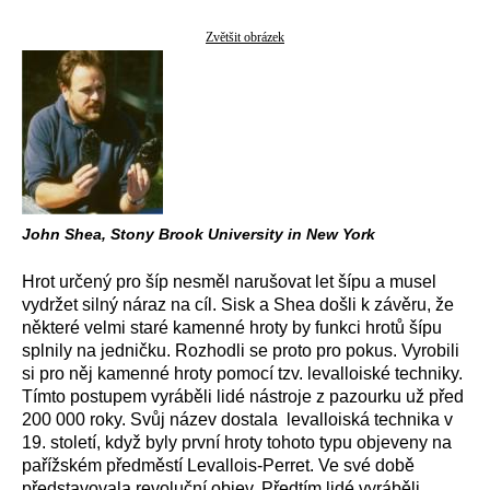
Zvětšit obrázek
John Shea, Stony Brook University in New York
Hrot určený pro šíp nesměl narušovat let šípu a musel
vydržet silný náraz na cíl. Sisk a Shea došli k závěru, že
některé velmi staré kamenné hroty by funkci hrotů šípu
splnily na jedničku. Rozhodli se proto pro pokus. Vyrobili
si pro něj kamenné hroty pomocí tzv. levalloiské techniky.
Tímto postupem vyráběli lidé nástroje z pazourku už před
200 000 roky. Svůj název dostala levalloiská technika v
19. století, když byly první hroty tohoto typu objeveny na
pařížském předměstí Levallois-Perret. Ve své době
představovala revoluční objev. Předtím lidé vyráběli