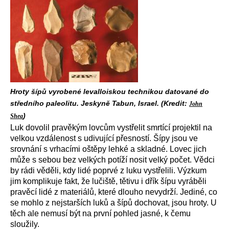
Hroty šípů vyrobené levalloiskou technikou datované do
středního paleolitu. Jeskyně Tabun, Israel. (Kredit:
John
)
Shea
Luk dovolil pravěkým lovcům vystřelit smrtící projektil na
velkou vzdálenost s udivující přesností. Šípy jsou ve
srovnání s vrhacími oštěpy lehké a skladné. Lovec jich
může s sebou bez velkých potíží nosit velký počet. Vědci
by rádi věděli, kdy lidé poprvé z luku vystřelili. Výzkum
jim komplikuje fakt, že lučiště, tětivu i dřík šípu vyráběli
pravěcí lidé z materiálů, které dlouho nevydrží. Jediné, co
se mohlo z nejstarších luků a šípů dochovat, jsou hroty. U
těch ale nemusí být na první pohled jasné, k čemu
sloužily.