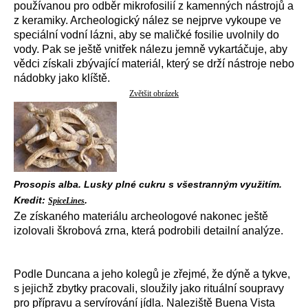
používanou pro odběr mikrofosilií z kamenných nástrojů a
z keramiky. Archeologický nález se nejprve vykoupe ve
speciální vodní lázni, aby se maličké fosilie uvolnily do
vody. Pak se ještě vnitřek nálezu jemně vykartáčuje, aby
vědci získali zbývající materiál, který se drží nástroje nebo
nádobky jako klíště.
Zvětšit obrázek
Prosopis alba. Lusky plné cukru s všestranným využitím.
Kredit:
.
SpiceLines
Ze získaného materiálu archeologové nakonec ještě
izolovali škrobová zrna, která podrobili detailní analýze.
Podle Duncana a jeho kolegů je zřejmé, že dýně a tykve,
s jejichž zbytky pracovali, sloužily jako rituální soupravy
pro přípravu a servírování jídla. Naleziště Buena Vista