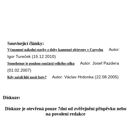
Související články:
Autor:
Významné nákolní stavby z doby kamenné objeveny v Curychu
Igor Tureček (15.12.2010)
Autor: Josef Pazdera
Stonehenge je pouhou součástí velkého celku
(01.02.2007)
Autor: Václav Hrdonka (22.08.2005)
Kdy začali lidé nosit boty?
Diskuze:
Diskuze je otevřená pouze 7dní od zvěřejnění příspěvku nebo
na povolení redakce