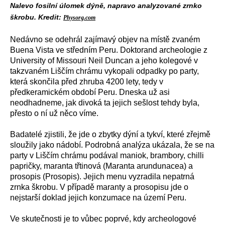
Nalevo fosilní úlomek dýně, napravo analyzované zrnko
škrobu. Kredit:
Physorg.com
Nedávno se odehrál zajímavý objev na místě zvaném
Buena Vista ve středním Peru. Doktorand archeologie z
University of Missouri Neil Duncan a jeho kolegové v
takzvaném Liščím chrámu vykopali odpadky po party,
která skončila před zhruba 4200 lety, tedy v
předkeramickém období Peru. Dneska už asi
neodhadneme, jak divoká ta jejich sešlost tehdy byla,
přesto o ní už něco víme.
Badatelé zjistili, že jde o zbytky dýní a tykví, které zřejmě
sloužily jako nádobí. Podrobná analýza ukázala, že se na
party v Liščím chrámu podával maniok, brambory, chilli
papričky, maranta třtinová (Maranta arundunacea) a
prosopis (Prosopis). Jejich menu vyzradila nepatrná
zrnka škrobu. V případě maranty a prosopisu jde o
nejstarší doklad jejich konzumace na území Peru.
Ve skutečnosti je to vůbec poprvé, kdy archeologové