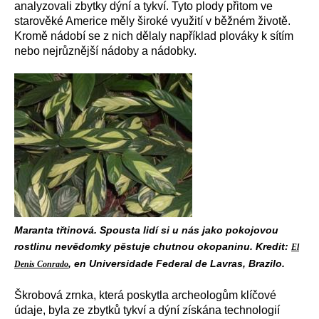
analyzovali zbytky dýní a tykví. Tyto plody přitom ve
starověké Americe měly široké využití v běžném životě.
Kromě nádobí se z nich dělaly například plováky k sítím
nebo nejrůznější nádoby a nádobky.
Maranta třtinová. Spousta lidí si u nás jako pokojovou
rostlinu nevědomky pěstuje chutnou okopaninu. Kredit:
El
, en Universidade Federal de Lavras, Brazilo.
Denis Conrado
Škrobová zrnka, která poskytla archeologům klíčové
údaje, byla ze zbytků tykví a dýní získána technologií