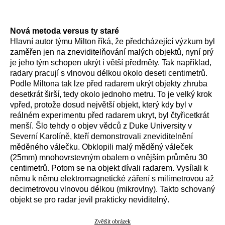
Nová metoda versus ty staré
Hlavní autor týmu Milton říká, že předcházející výzkum byl
zaměřen jen na zneviditelňování malých objektů, nyní prý
je jeho tým schopen ukrýt i větší předměty. Tak například,
radary pracují s vlnovou délkou okolo deseti centimetrů.
Podle Miltona tak lze před radarem ukrýt objekty zhruba
desetkrát širší, tedy okolo jednoho metru. To je velký krok
vpřed, protože dosud největší objekt, který kdy byl v
reálném experimentu před radarem ukryt, byl čtyřicetkrát
menší. Šlo tehdy o objev vědců z Duke University v
Severní Karolíně, kteří demonstrovali zneviditelnění
měděného válečku. Obklopili malý měděný váleček
(25mm) mnohovrstevným obalem o vnějším průměru 30
centimetrů. Potom se na objekt dívali radarem. Vysílali k
němu k němu elektromagnetické záření s milimetrovou až
decimetrovou vlnovou délkou (mikrovlny). Takto schovaný
objekt se pro radar jevil prakticky neviditelný.
Zvětšit obrázek