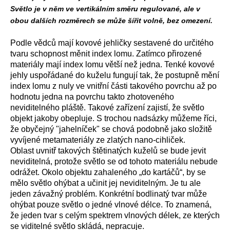
Světlo je v něm ve vertikálním směru regulované, ale v
obou dalších rozměrech se může šířit volně, bez omezení.
Podle vědců mají kovové jehličky sestavené do určitého
tvaru schopnost měnit index lomu. Zatímco přirozené
materiály mají index lomu větší než jedna. Tenké kovové
jehly uspořádané do kuželu fungují tak, že postupně mění
index lomu z nuly ve vnitřní části takového povrchu až po
hodnotu jedna na povrchu takto zhotoveného
neviditelného pláště. Takové zařízení zajistí, že světlo
objekt jakoby obepluje. S trochou nadsázky můžeme říci,
že obyčejný "jahelníček" se chová podobně jako složitě
vyvíjené metamateriály ze zlatých nano-cihliček.
Oblast uvnitř takových štětinatých kuželů se bude jevit
neviditelná, protože světlo se od tohoto materiálu nebude
odrážet. Okolo objektu zahaleného „do kartáčů“, by se
mělo světlo ohýbat a učinit jej neviditelným. Je tu ale
jeden závažný problém. Konkrétní bodlinatý tvar může
ohýbat pouze světlo o jedné vlnové délce. To znamená,
že jeden tvar s celým spektrem vlnových délek, ze kterých
se viditelné světlo skládá, nepracuje.