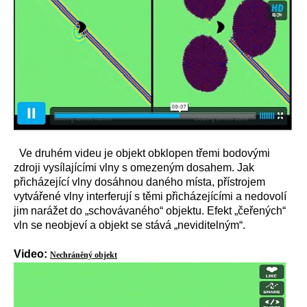
Ve druhém videu je objekt obklopen třemi bodovými
zdroji vysílajícími vlny s omezeným dosahem. Jak
přicházející vlny dosáhnou daného místa, přístrojem
vytvářené vlny interferují s těmi přicházejícími a nedovolí
jim narážet do „schovávaného“ objektu. Efekt „čeřených“
vln se neobjeví a objekt se stává „neviditelným“.
Video:
Nechráněný objekt