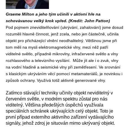
Graeme Milton a jeho tým učinili v aktivní hře na
schovávanou velký krok vpřed. (Kredit: John Patton)
Pod pojmem zneviditelňování (ukrývání, zahalování) jsme dosud
rozuměli hlavně činnost, jenž zcela, nebo jen částečně, učinila
objekt pro přicházející vlnění neodhalitelný. Většinou jsme při
tom měli na mysli elektromagnetické vlny, mezi něž patří
viditelné světlo, případně mikrovlny, infračervené světlo a vlny
rozhlasového a televizního vysílání. Může jít ale i o zvuk, vlny
na vodní hladině a seismické vlny při zemětřesení. Ve srovnání
s klasickým ukrýváním věcí pomocí metamateriálů, je novinkou i
způsob ochrany. Využívá totiž aktivně generované vlny.
Zatímco stávající techniky učinily objekt neviditelný v
červeném světle, v modrém spektru zůstal pro nás
viditelný. Většina předešlých úspěchů využívala
speciálních schránek ukrývajících celý objekt. Toto je
první případ externího aktivního zařízení vydávajícího
signály, jehož zdroj je situován mimo ukrývaný objekt.