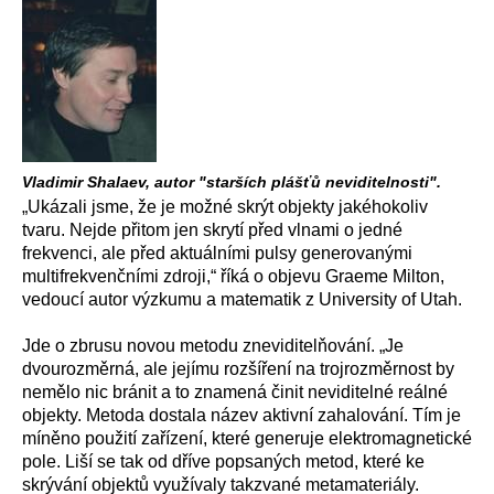
Vladimir Shalaev, autor "starších plášťů neviditelnosti".
„Ukázali jsme, že je možné skrýt objekty jakéhokoliv
tvaru. Nejde přitom jen skrytí před vlnami o jedné
frekvenci, ale před aktuálními pulsy generovanými
multifrekvenčními zdroji,“ říká o objevu Graeme Milton,
vedoucí autor výzkumu a matematik z University of Utah.
Jde o zbrusu novou metodu zneviditelňování. „Je
dvourozměrná, ale jejímu rozšíření na trojrozměrnost by
nemělo nic bránit a to znamená činit neviditelné reálné
objekty. Metoda dostala název aktivní zahalování. Tím je
míněno použití zařízení, které generuje elektromagnetické
pole. Liší se tak od dříve popsaných metod, které ke
skrývání objektů využívaly takzvané metamateriály.