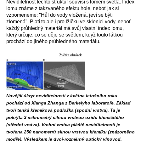
Neviditelnost těchto struktur souvisí s lomem světla. Index
lomu známe z takzvaného efektu hole, neboť jak si
vzpomeneme: "Hůl do vody vložená, jeví se býti
zlomená". Platí to ale i pro lžičku ve sklenici vody, neboť
každý průhledný materiál má svůj vlastní index lomu,
který určuje, co se děje se světlem, když touto látkou
prochází do jiného průhledného materiálu.
Zvětšit obrázek
Novější úkryt neviditelnosti z května letošního roku
pochází od Xianga Zhanga z Berkelyho laboratoře. Základ
tvoří tenká křemíková podložka (spodní vrstva). Ta je
pokryta 3 mikrometry silnou vrstvou oxidu křemičitého
(střední vrstva). Vrchní vrstva pláště neviditelnosti je
tvořena 250 nanometrů silnou vrstvou křemíku (znázorněno
modře). Výsledkem je dvoj-rozměrný optický vlnovod.