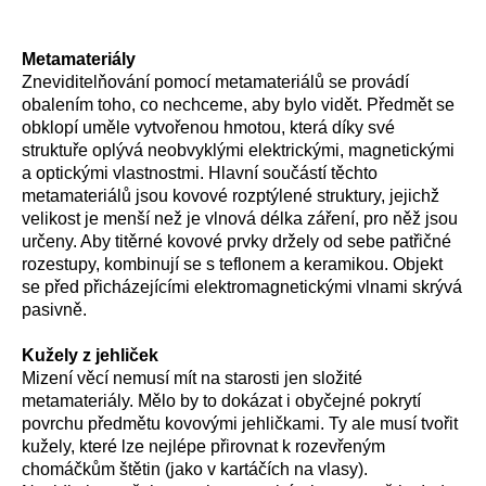
Metamateriály
Zneviditelňování pomocí metamateriálů se provádí
obalením toho, co nechceme, aby bylo vidět. Předmět se
obklopí uměle vytvořenou hmotou, která díky své
struktuře oplývá neobvyklými elektrickými, magnetickými
a optickými vlastnostmi. Hlavní součástí těchto
metamateriálů jsou kovové rozptýlené struktury, jejichž
velikost je menší než je vlnová délka záření, pro něž jsou
určeny. Aby titěrné kovové prvky držely od sebe patřičné
rozestupy, kombinují se s teflonem a keramikou. Objekt
se před přicházejícími elektromagnetickými vlnami skrývá
pasivně.
Kužely z jehliček
Mizení věcí nemusí mít na starosti jen složité
metamateriály. Mělo by to dokázat i obyčejné pokrytí
povrchu předmětu kovovými jehličkami. Ty ale musí tvořit
kužely, které lze nejlépe přirovnat k rozevřeným
chomáčkům štětin (jako v kartáčích na vlasy).