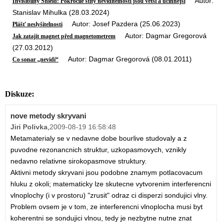
Autor:
Invisibility Shield: Pokročilé štíty neviditelnosti jsou větší a účinnější
Stanislav Mihulka (28.03.2024)
Autor: Josef Pazdera (25.06.2023)
Plášť neslyšitelnosti
Autor: Dagmar Gregorová
Jak zatajit magnet před magnetometrem
(27.03.2012)
Autor: Dagmar Gregorová (08.01.2011)
Co sonar „nevidí“
Diskuze:
nove metody skryvani
Jiri Polivka
,
2009-08-19 16:58:48
Metamaterialy se v nedavne dobe bourlive studovaly a z
puvodne rezonancnich struktur, uzkopasmovych, vznikly
nedavno relativne sirokopasmove struktury.
Aktivni metody skryvani jsou podobne znamym potlacovacum
hluku z okoli; matematicky lze skutecne vytvorenim interferencni
vlnoplochy (i v prostoru) "zrusit" odraz ci disperzi sondujici vlny.
Problem ovsem je v tom, ze interferencni vlnoplocha musi byt
koherentni se sondujici vlnou, tedy je nezbytne nutne znat