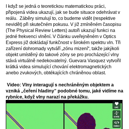
I když se jedná o teoretickou matematickou práci,
připojená videa ukazují, jak se bude situace odehrávat v
reálu. Záběry simulují to, co budeme vidět (respektive
nevidět) při skutečném pokusu. V již zmíněném časopisu
(The Physical Review Letters) autoři ukazují funkci na
jedné frekvenci vlnění. V článku uveřejněném v Optics
Express již dokládají funkčnost v širokém spektru vln. Tři
zařízení dohromady vytváří „zónu mizení“, takže jakýkoli
objekt umístěný do takové zóny se pro procházející vlny
stává virtuálně nedekovatelný. Guevara Vasquez vytvořil
krátká videa simulující chování elektromagnetických
anebo zvukových, obtékajících chráněnou oblast.
Video: Vlny interagují s nechráněným objektem a
vzniká „čeření hladiny“ podobné tomu, jaké vidíme na
rybníce, když vlny narazí na překážku.