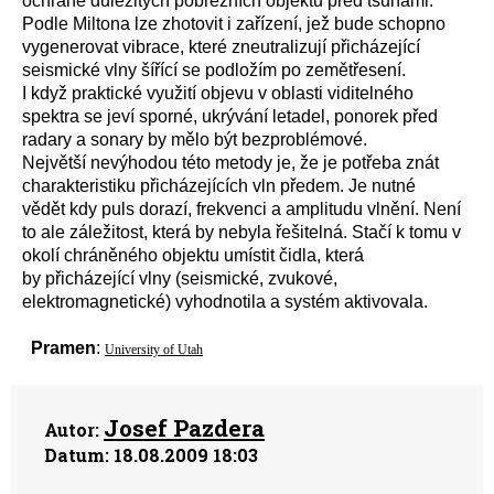
ochraně důležitých pobřežních objektů před tsunami.
Podle Miltona lze zhotovit i zařízení, jež bude schopno
vygenerovat vibrace, které zneutralizují přicházející
seismické vlny šířící se podložím po zemětřesení.
I když praktické využití objevu v oblasti viditelného
spektra se jeví sporné, ukrývání letadel, ponorek před
radary a sonary by mělo být bezproblémové.
Největší nevýhodou této metody je, že je potřeba znát
charakteristiku přicházejících vln předem. Je nutné
vědět kdy puls dorazí, frekvenci a amplitudu vlnění. Není
to ale záležitost, která by nebyla řešitelná. Stačí k tomu v
okolí chráněného objektu umístit čidla, která
by přicházející vlny (seismické, zvukové,
elektromagnetické) vyhodnotila a systém aktivovala.
Pramen
:
University of Utah
Josef Pazdera
Autor:
Datum:
18.08.2009 18:03