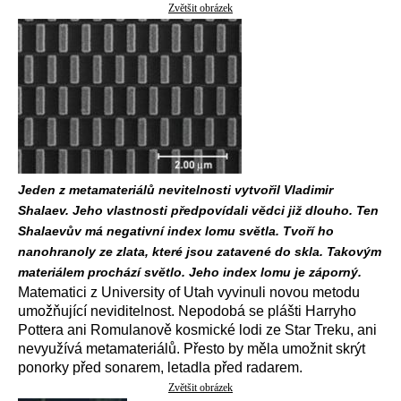
Zvětšit obrázek
Jeden z metamateriálů nevitelnosti vytvořil Vladimir
Shalaev. Jeho vlastnosti předpovídali vědci již dlouho. Ten
Shalaevův má negativní index lomu světla. Tvoří ho
nanohranoly ze zlata, které jsou zatavené do skla. Takovým
materiálem prochází světlo. Jeho index lomu je záporný.
Matematici z University of Utah vyvinuli novou metodu
umožňující neviditelnost. Nepodobá se plášti Harryho
Pottera ani Romulanově kosmické lodi ze Star Treku, ani
nevyužívá metamateriálů. Přesto by měla umožnit skrýt
ponorky před sonarem, letadla před radarem.
Zvětšit obrázek