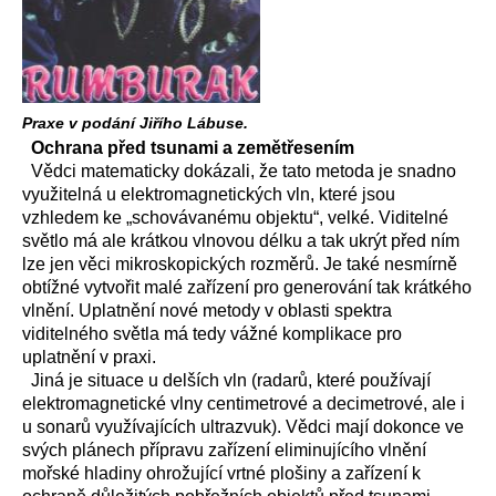
Praxe v podání Jiřího Lábuse.
Ochrana před tsunami a zemětřesením
Vědci matematicky dokázali, že tato metoda je snadno
využitelná u elektromagnetických vln, které jsou
vzhledem ke „schovávanému objektu“, velké. Viditelné
světlo má ale krátkou vlnovou délku a tak ukrýt před ním
lze jen věci mikroskopických rozměrů. Je také nesmírně
obtížné vytvořit malé zařízení pro generování tak krátkého
vlnění. Uplatnění nové metody v oblasti spektra
viditelného světla má tedy vážné komplikace pro
uplatnění v praxi.
Jiná je situace u delších vln (radarů, které používají
elektromagnetické vlny centimetrové a decimetrové, ale i
u sonarů využívajících ultrazvuk). Vědci mají dokonce ve
svých plánech přípravu zařízení eliminujícího vlnění
mořské hladiny ohrožující vrtné plošiny a zařízení k