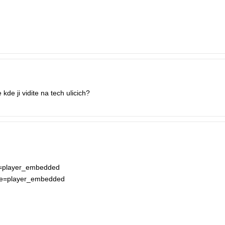
de ji vidite na tech ulicich?
e=player_embedded
re=player_embedded