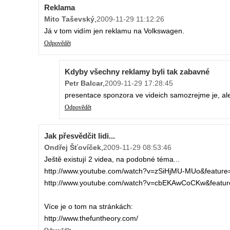
Reklama
Mito Taševský
,
2009-11-29 11:12:26
Já v tom vidím jen reklamu na Volkswagen.
Odpovědět
Kdyby všechny reklamy byli tak zabavné
Petr Balcar
,
2009-11-29 17:28:45
presentace sponzora ve videich samozrejme je, ale k
Odpovědět
Jak přesvědčit lidi...
Ondřej Šťovíček
,
2009-11-29 08:53:46
Ještě existují 2 videa, na podobné téma...
http://www.youtube.com/watch?v=zSiHjMU-MUo&featur
http://www.youtube.com/watch?v=cbEKAwCoCKw&featu
Více je o tom na stránkách:
http://www.thefuntheory.com/