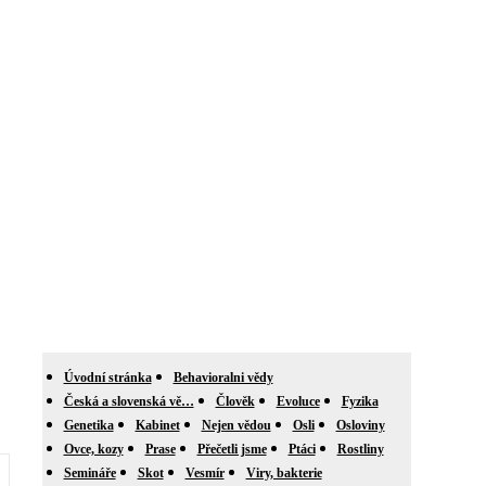
Úvodní stránka
Behavioralni vědy
Česká a slovenská vě…
Člověk
Evoluce
Fyzika
Genetika
Kabinet
Nejen vědou
Osli
Osloviny
Ovce, kozy
Prase
Přečetli jsme
Ptáci
Rostliny
Semináře
Skot
Vesmír
Viry, bakterie