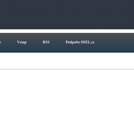
e
Vstup
RSS
Podpořte OSEL.cz