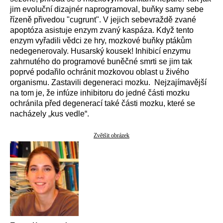
jim evoluční dizajnér naprogramoval, buňky samy sebe
řízeně přivedou "cugrunt". V jejich sebevraždě zvané
apoptóza asistuje enzym zvaný kaspáza. Když tento
enzym vyřadili vědci ze hry, mozkové buňky ptákům
nedegenerovaly. Husarský kousek! Inhibicí enzymu
zahrnutého do programové buněčné smrti se jim tak
poprvé podařilo ochránit mozkovou oblast u živého
organismu. Zastavili degeneraci mozku. Nejzajímavější
na tom je, že infúze inhibitoru do jedné části mozku
ochránila před degenerací také části mozku, které se
nacházely „kus vedle“.
Zvětšit obrázek