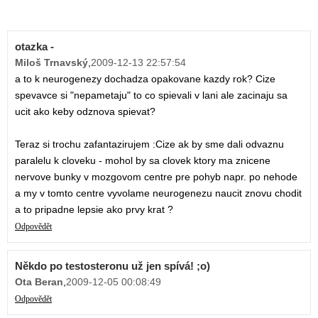
otazka -
Miloš Trnavský
,
2009-12-13 22:57:54
a to k neurogenezy dochadza opakovane kazdy rok? Cize
spevavce si "nepametaju" to co spievali v lani ale zacinaju sa
ucit ako keby odznova spievat?
Teraz si trochu zafantazirujem :Cize ak by sme dali odvaznu
paralelu k cloveku - mohol by sa clovek ktory ma znicene
nervove bunky v mozgovom centre pre pohyb napr. po nehode
a my v tomto centre vyvolame neurogenezu naucit znovu chodit
a to pripadne lepsie ako prvy krat ?
Odpovědět
Někdo po testosteronu už jen spívá! ;o)
Ota Beran
,
2009-12-05 00:08:49
Odpovědět