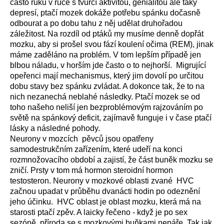
často ruku v ruce s tvůrčí aktivitou, genialitou ale taky
depresí, ptačí mozek dokáže potřebu spánku dočasně
odbourat a po dobu tahu z něj udělat druhořadou
záležitost. Na rozdíl od ptáků my musíme denně dopřát
mozku, aby si prošel svou fází koulení očima (REM), jinak
máme zaděláno na problém. V tom lepším případě jen
blbou náladu, v horším jde často o to nejhorší. Migrující
opeřenci mají mechanismus, který jim dovolí po určitou
dobu stavy bez spánku zvládat. A dokonce tak, že to na
nich nezanechá neblahé následky. Ptačí mozek se od
toho našeho neliší jen bezproblémovým rajzováním po
světě na spánkový deficit, zajímavě funguje i v čase ptačí
lásky a následné pohody.
Neurony v mozcích pěvců jsou opatřeny
samodestrukčním zařízením, které udeří na konci
rozmnožovacího období a zajistí, že část buněk mozku se
zničí. Prsty v tom má hormon steroidní hormon
testosteron. Neurony v mozkové oblasti zvané HVC
začnou upadat v průběhu dvanácti hodin po odeznění
jeho účinku. HVC oblast je oblast mozku, která má na
starosti ptačí zpěv. A laicky řečeno - když je po sex
sezóně, příroda se s mozkovými buňkami nepáře. Tak jak