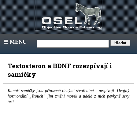
MENU
III
Testosteron a BDNF rozezpívají i
samičky
Kanáří samičky jsou přirozeně tichými stvořeními - nezpívají. Dvojitý
hormonální „šťouch“ jim změní mozek a udělá z nich pěvkyně sexy
árií.