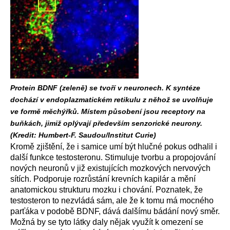
Protein BDNF (zeleně) se tvoří v neuronech. K syntéze
dochází v endoplazmatickém retikulu z něhož se uvolňuje
ve formě měchýřků. Místem působení jsou receptory na
buňkách, jimiž oplývají především senzorické neurony.
(Kredit: Humbert-F. Saudou/Institut Curie)
Kromě zjištění, že i samice umí být hlučné pokus odhalil i
další funkce testosteronu. Stimuluje tvorbu a propojování
nových neuronů v již existujících mozkových nervových
sítích. Podporuje rozrůstání krevních kapilár a mění
anatomickou strukturu mozku i chování. Poznatek, že
testosteron to nezvládá sám, ale že k tomu má mocného
parťáka v podobě BDNF, dává dalšímu bádání nový směr.
Možná by se tyto látky daly nějak využít k omezení se