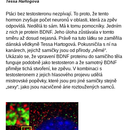
Tessa Hartogová
Ptáci bez testosteronu nezpívají. To proto, že tento
hormon zvyšuje počet neuronů v oblasti, která za zpěv
odpovídá. Nedělá to sám. Má k tomu pomocníky. Jedním
z nich je protein BDNF. Jeho úloha zůstávala v tomto
směru až dosud nejasná. Právě na tuto látku se zaměřila
dánská vědkyně Tessa Hartogová. Pokusničila s ní na
kanárech, jejichž samičky jsou od přírody „němé“.
Ukázalo se, že vpravení BDNF proteinu do samičího těla
funguje podobně jako testosteron a že samotný BDNF
přiměje tichá stvoření, ke zpěvu. V kombinaci s
testosteronem z jejich hlasového projevu udělá
mistrovské popěvky, které jsou pro jiné samičky stejně
„sexy“, jako jsou nacvičené árie roztoužených samců.