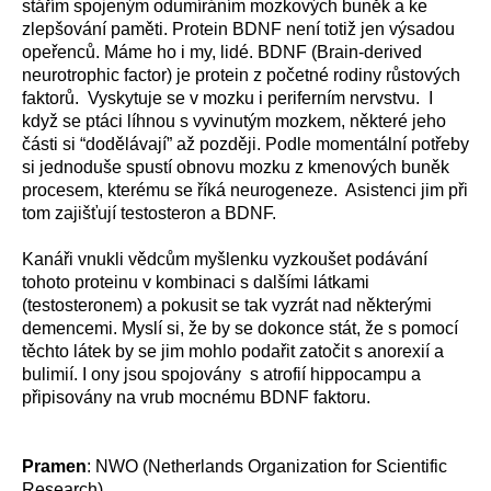
stářím spojeným odumíráním mozkových buněk a ke
zlepšování paměti. Protein BDNF není totiž jen výsadou
opeřenců. Máme ho i my, lidé. BDNF (Brain-derived
neurotrophic factor) je protein z početné rodiny růstových
faktorů. Vyskytuje se v mozku i periferním nervstvu. I
když se ptáci líhnou s vyvinutým mozkem, některé jeho
části si “dodělávají” až později. Podle momentální potřeby
si jednoduše spustí obnovu mozku z kmenových buněk
procesem, kterému se říká neurogeneze. Asistenci jim při
tom zajišťují testosteron a BDNF.
Kanáři vnukli vědcům myšlenku vyzkoušet podávání
tohoto proteinu v kombinaci s dalšími látkami
(testosteronem) a pokusit se tak vyzrát nad některými
demencemi. Myslí si, že by se dokonce stát, že s pomocí
těchto látek by se jim mohlo podařit zatočit s anorexií a
bulimií. I ony jsou spojovány s atrofií hippocampu a
připisovány na vrub mocnému BDNF faktoru.
Pramen
: NWO (Netherlands Organization for Scientific
Research).