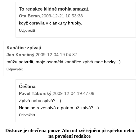
To redakce klidně mohla smazat,
Ota Beran
,
2009-12-21 10:53:38
když opravila v článku ty hrubky.
Odpovědět
Kanářice zpívají
Jan Konečný
,
2009-12-04 19:04:37
můžu potvrdit, moje osamělá kanářice zpívá moc hezky . )
Odpovědět
Čeština
Pavel Táborský
,
2009-12-04 19:47:06
Zpívá nebo spívá? :-)
Nebo se rozespívá a potom už zpívá? :-)
Odpovědět
Diskuze je otevřená pouze 7dní od zvěřejnění příspěvku nebo
na povolení redakce