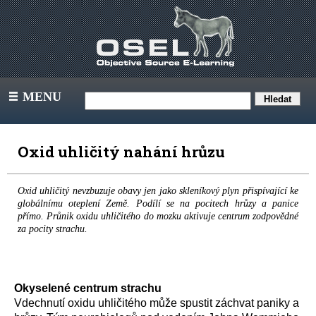
MENU
III
Oxid uhličitý nahání hrůzu
Oxid uhličitý nevzbuzuje obavy jen jako skleníkový plyn přispívající ke
globálnímu oteplení Země. Podílí se na pocitech hrůzy a panice
přímo. Průnik oxidu uhličitého do mozku aktivuje centrum zodpovědné
za pocity strachu.
Okyselené centrum strachu
Vdechnutí oxidu uhličitého může spustit záchvat paniky a