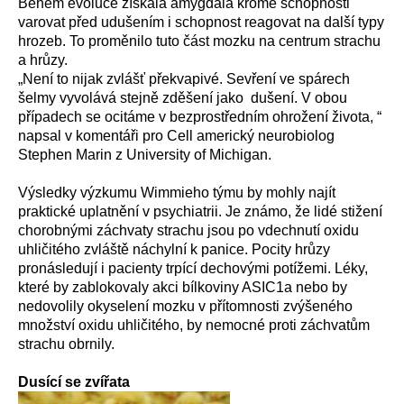
Během evoluce získala amygdala kromě schopnosti
varovat před udušením i schopnost reagovat na další typy
hrozeb. To proměnilo tuto část mozku na centrum strachu
a hrůzy.
„Není to nijak zvlášť překvapivé. Sevření ve spárech
šelmy vyvolává stejně zděšení jako dušení. V obou
případech se ocitáme v bezprostředním ohrožení života, “
napsal v komentáři pro Cell americký neurobiolog
Stephen Marin z University of Michigan.
Výsledky výzkumu Wimmieho týmu by mohly najít
praktické uplatnění v psychiatrii. Je známo, že lidé stižení
chorobnými záchvaty strachu jsou po vdechnutí oxidu
uhličitého zvláště náchylní k panice. Pocity hrůzy
pronásledují i pacienty trpící dechovými potížemi. Léky,
které by zablokovaly akci bílkoviny ASIC1a nebo by
nedovolily okyselení mozku v přítomnosti zvýšeného
množství oxidu uhličitého, by nemocné proti záchvatům
strachu obrnily.
Dusící se zvířata