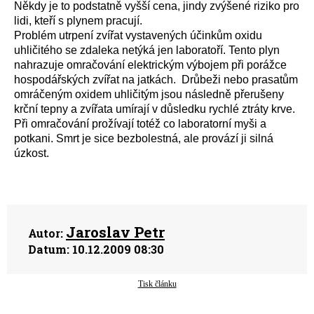
Někdy je to podstatně vyšší cena, jindy zvýšené riziko pro
lidi, kteří s plynem pracují.
Problém utrpení zvířat vystavených účinkům oxidu
uhličitého se zdaleka netýká jen laboratoří. Tento plyn
nahrazuje omračování elektrickým výbojem při porážce
hospodářských zvířat na jatkách. Drůbeži nebo prasatům
omráčeným oxidem uhličitým jsou následně přerušeny
krční tepny a zvířata umírají v důsledku rychlé ztráty krve.
Při omračování prožívají totéž co laboratorní myši a
potkani. Smrt je sice bezbolestná, ale provází ji silná
úzkost.
Jaroslav Petr
Autor:
Datum:
10.12.2009 08:30
Tisk článku