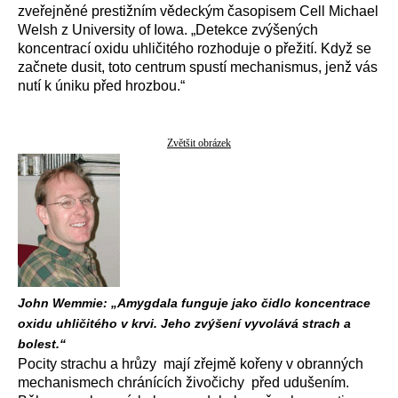
zveřejněné prestižním vědeckým časopisem Cell Michael
Welsh z University of Iowa. „Detekce zvýšených
koncentrací oxidu uhličitého rozhoduje o přežití. Když se
začnete dusit, toto centrum spustí mechanismus, jenž vás
nutí k úniku před hrozbou.“
Zvětšit obrázek
John Wemmie: „Amygdala funguje jako čidlo koncentrace
oxidu uhličitého v krvi. Jeho zvýšení vyvolává strach a
bolest.“
Pocity strachu a hrůzy mají zřejmě kořeny v obranných
mechanismech chránících živočichy před udušením.