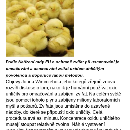
Podle Nařízení rady EU o ochraně zvířat při usmrcování je
omračování a usmrcování zvířat oxidem uhličitým
povolenou a doporučovanou metodou.
Objevy Johna Wimmieho a jeho kolegů zřejmě znovu
rozvíří diskuse o tom, nakolik je humánní používat oxid
uhličitý pro omračování a zabíjení zvířat. Na celém světě
jsou pomocí tohoto plynu zabíjeny miliony laboratorních
myší a potkanů. Zvířata jsou umístěna do uzavřené
nádoby, do které se připouští oxid uhličitý. Celá
procedura trvá asi minutu. Koncentrace oxidu uhličitého
musejí stoupat relativně zvolna. Náhlé vystavení