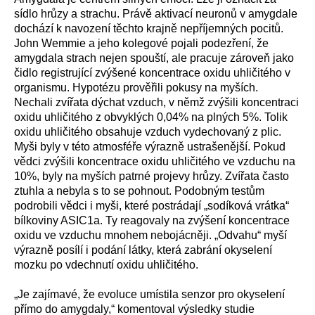
sídlo hrůzy a strachu. Právě aktivací neuronů v amygdale
dochází k navození těchto krajně nepříjemných pocitů.
John Wemmie a jeho kolegové pojali podezření, že
amygdala strach nejen spouští, ale pracuje zároveň jako
čidlo registrující zvýšené koncentrace oxidu uhličitého v
organismu. Hypotézu prověřili pokusy na myších.
Nechali zvířata dýchat vzduch, v němž zvýšili koncentraci
oxidu uhličitého z obvyklých 0,04% na plných 5%. Tolik
oxidu uhličitého obsahuje vzduch vydechovaný z plic.
Myši byly v této atmosféře výrazně ustrašenější. Pokud
vědci zvýšili koncentrace oxidu uhličitého ve vzduchu na
10%, byly na myších patrné projevy hrůzy. Zvířata často
ztuhla a nebyla s to se pohnout. Podobným testům
podrobili vědci i myši, které postrádají „sodíková vrátka“
bílkoviny ASIC1a. Ty reagovaly na zvýšení koncentrace
oxidu ve vzduchu mnohem nebojácněji. „Odvahu“ myší
výrazně posílí i podání látky, která zabrání okyselení
mozku po vdechnutí oxidu uhličitého.
„Je zajímavé, že evoluce umístila senzor pro okyselení
přímo do amygdaly,“ komentoval výsledky studie