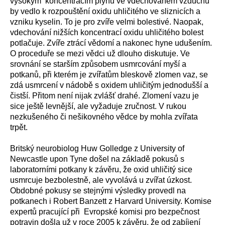
vysokým koncentracím plynu ve vdechovaném vzduchu
by vedlo k rozpouštění oxidu uhličitého ve sliznicích a
vzniku kyselin. To je pro zvíře velmi bolestivé. Naopak,
vdechování nižších koncentrací oxidu uhličitého bolest
potlačuje. Zvíře ztrácí vědomí a nakonec hyne udušením.
O proceduře se mezi vědci už dlouho diskutuje. Ve
srovnání se starším způsobem usmrcování myší a
potkanů, při kterém je zvířatům bleskově zlomen vaz, se
zdá usmrcení v nádobě s oxidem uhličitým jednodušší a
čistší. Přitom není nijak zvlášť drahé. Zlomení vazu je
sice ještě levnější, ale vyžaduje zručnost. V rukou
nezkušeného či nešikovného vědce by mohla zvířata
trpět.
Britský neurobiolog Huw Golledge z University of
Newcastle upon Tyne došel na základě pokusů s
laboratorními potkany k závěru, že oxid uhličitý sice
usmrcuje bezbolestně, ale vyvolává u zvířat úzkost.
Obdobné pokusy se stejnými výsledky provedl na
potkanech i Robert Banzett z Harvard University. Komise
expertů pracující při Evropské komisi pro bezpečnost
potravin došla už v roce 2005 k závěru, že od zabíjení