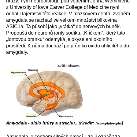
hrůzy. Tým neurobiologů pod vedením Johna Wemmieho
z University of Iowa Carver College of Medicine nyní
odhalil tajemství této reakce. V mozkovém centru zvaném
amygdala se nachází ve velkém množství bílkovina
ASIC1a. Ta působí jako „vrátka“ do nervových buněk.
Propouští do neuronů ionty sodíku. „Klíčkem“, který tuto
„iontovou branku“ odemyká je okyselení okolního
prostředí. K němu dochází po průniku oxidu uhličitého do
amygdaly.
Zvětšit obrázek
Amygdala - sídlo hrůzy a strachu.. (Kredit:
)
Neurophilosophy
Amygdala je centrem silných emocí. Lze ji označit za