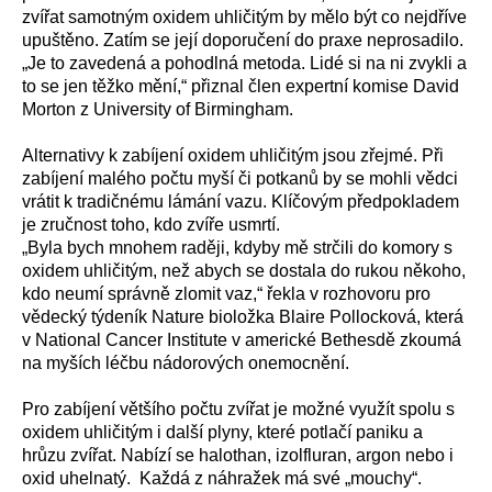
zvířat samotným oxidem uhličitým by mělo být co nejdříve
upuštěno. Zatím se její doporučení do praxe neprosadilo.
„Je to zavedená a pohodlná metoda. Lidé si na ni zvykli a
to se jen těžko mění,“ přiznal člen expertní komise David
Morton z University of Birmingham.
Alternativy k zabíjení oxidem uhličitým jsou zřejmé. Při
zabíjení malého počtu myší či potkanů by se mohli vědci
vrátit k tradičnému lámání vazu. Klíčovým předpokladem
je zručnost toho, kdo zvíře usmrtí.
„Byla bych mnohem raději, kdyby mě strčili do komory s
oxidem uhličitým, než abych se dostala do rukou někoho,
kdo neumí správně zlomit vaz,“ řekla v rozhovoru pro
vědecký týdeník Nature bioložka Blaire Pollocková, která
v National Cancer Institute v americké Bethesdě zkoumá
na myších léčbu nádorových onemocnění.
Pro zabíjení většího počtu zvířat je možné využít spolu s
oxidem uhličitým i další plyny, které potlačí paniku a
hrůzu zvířat. Nabízí se halothan, izolfluran, argon nebo i
oxid uhelnatý. Každá z náhražek má své „mouchy“.