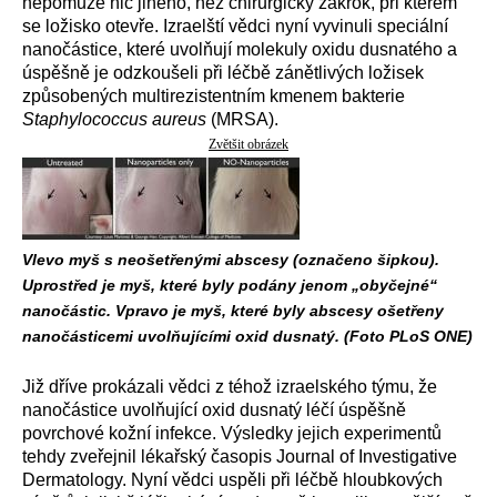
nepomůže nic jiného, než chirurgický zákrok, při kterém
se ložisko otevře. Izraelští vědci nyní vyvinuli speciální
nanočástice, které uvolňují molekuly oxidu dusnatého a
úspěšně je odzkoušeli při léčbě zánětlivých ložisek
způsobených multirezistentním kmenem bakterie
Staphylococcus aureus
(MRSA).
Zvětšit obrázek
Vlevo myš s neošetřenými abscesy (označeno šipkou).
Uprostřed je myš, které byly podány jenom „obyčejné“
nanočástic. Vpravo je myš, které byly abscesy ošetřeny
nanočásticemi uvolňujícími oxid dusnatý. (Foto PLoS ONE)
Již dříve prokázali vědci z téhož izraelského týmu, že
nanočástice uvolňující oxid dusnatý léčí úspěšně
povrchové kožní infekce. Výsledky jejich experimentů
tehdy zveřejnil lékařský časopis Journal of Investigative
Dermatology. Nyní vědci uspěli při léčbě hloubkových