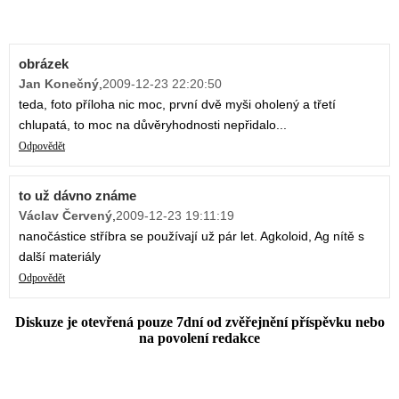
obrázek
Jan Konečný
,
2009-12-23 22:20:50
teda, foto příloha nic moc, první dvě myši oholený a třetí
chlupatá, to moc na důvěryhodnosti nepřidalo...
Odpovědět
to už dávno známe
Václav Červený
,
2009-12-23 19:11:19
nanočástice stříbra se používají už pár let. Agkoloid, Ag nítě s
další materiály
Odpovědět
Diskuze je otevřená pouze 7dní od zvěřejnění příspěvku nebo
na povolení redakce