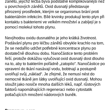
zánětů, jejichž léčba bývá podstatně komplikovanější než
u povrchových zánětů. Oxid dusnatý představuje
přirozený prostředek, kterým se organismus brání proti
bakteriálním infekcím. Bílé krvinky produkují tento plyn při
kontaktu s bakteriemi ve velkém množství a zabíjejí je s
pomocí molekul tohoto plynu.
Nevýhodou oxidu dusnatého je jeho krátká životnost.
Podávání plynu pro léčbu zánětů obvykle krachlo na tom,
že se nedařilo udržet potřebné koncentrace plynu po
dostatečně dlouhou dobu. Nanočástice tento problém
řeší, protože dokážou vylučovat oxid dusnatý dost dlouho
na to, aby to bakteriím pořádně „zatopilo“. Nanočástice po
vpravení do tkání nasávají vodu, bobtnají a postupně
uvolňují svůj „náklad“. Je zřejmé, že nemusí nést do
nemocné tkáně jen látky uvolňující oxid dusnatý. Mohou
sloužit jako nosiče mnoha dalších léků, např. růstových
faktorů napomáhajících regeneraci nebo cytostatik
potlačujících množení nádorových buněk.