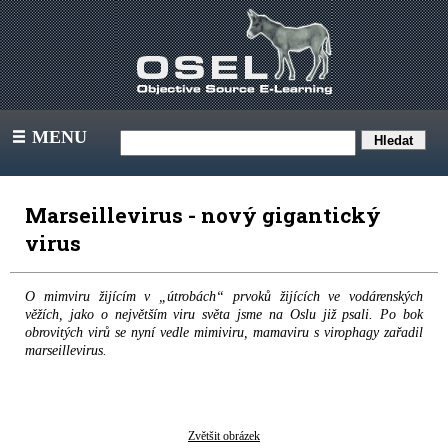
MENU
III
Marseillevirus - nový gigantický
virus
O mimviru žijícím v „útrobách“ prvoků žijících ve vodárenských
věžích, jako o největším viru světa jsme na Oslu již psali. Po bok
obrovitých virů se nyní vedle mimiviru, mamaviru s virophagy zařadil
marseillevirus.
Zvětšit obrázek