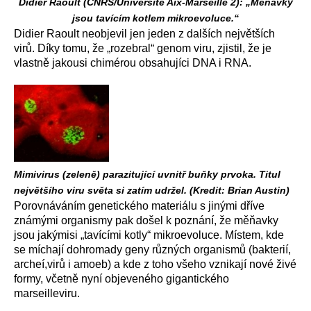
Didier Raoult (CNRS/Université Aix-Marseille 2): „Měňavky
jsou tavícím kotlem mikroevoluce.“
Didier Raoult neobjevil jen jeden z dalších největších
virů. Díky tomu, že „rozebral“ genom viru, zjistil, že je
vlastně jakousi chimérou obsahujíci DNA i RNA.
Mimivirus (zeleně) parazitující uvnitř buňky prvoka. Titul
největšího viru světa si zatím udržel. (Kredit: Brian Austin)
Porovnáváním genetického materiálu s jinými dříve
známými organismy pak došel k poznání, že měňavky
jsou jakýmisi „tavícími kotly“ mikroevoluce. Místem, kde
se míchají dohromady geny různých organismů (bakterií,
archeí,virů i amoeb) a kde z toho všeho vznikají nové živé
formy, včetně nyní objeveného gigantického
marseilleviru.