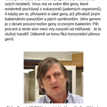
svých hostitelů. Virus má ve svém těle geny, které
evidentně pocházejí z eukaryontů (jaderných organismů).
A kdyby jen to, přivlastnil si také geny, jež přináleží jiným
bakteriálním parazitům a jejich symbiontům. Jeho genom
je z deseti procent tvořen geny zcizenými bakteriím. Pět
procent si tento slon mezi viry nasyslil od měňavek. Je to
slušný handlíř. Odborně se tomu říká horizontální přenos
genů.