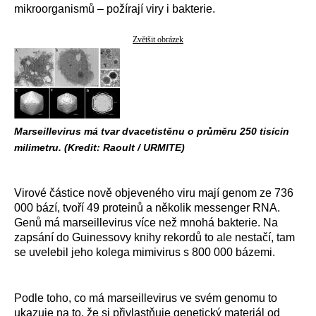
mikroorganismů – požírají viry i bakterie.
Zvětšit obrázek
Marseillevirus má tvar dvacetistěnu o průměru 250 tisícin
milimetru. (Kredit: Raoult / URMITE)
Virové částice nově objeveného viru mají genom ze 736
000 bází, tvoří 49 proteinů a několik messenger RNA.
Genů má marseillevirus více než mnohá bakterie. Na
zapsání do Guinessovy knihy rekordů to ale nestačí, tam
se uvelebil jeho kolega mimivirus s 800 000 bázemi.
Podle toho, co má marseillevirus ve svém genomu to
ukazuje na to, že si přivlastňuje genetický materiál od