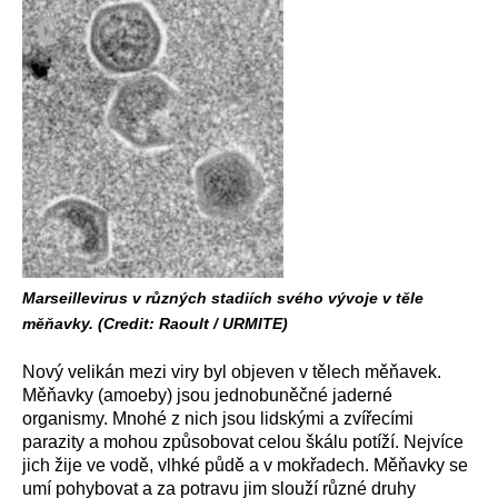
Marseillevirus v různých stadiích svého vývoje v těle
měňavky. (Credit: Raoult / URMITE)
Nový velikán mezi viry byl objeven v tělech měňavek.
Měňavky (amoeby) jsou jednobuněčné jaderné
organismy. Mnohé z nich jsou lidskými a zvířecími
parazity a mohou způsobovat celou škálu potíží. Nejvíce
jich žije ve vodě, vlhké půdě a v mokřadech. Měňavky se
umí pohybovat a za potravu jim slouží různé druhy