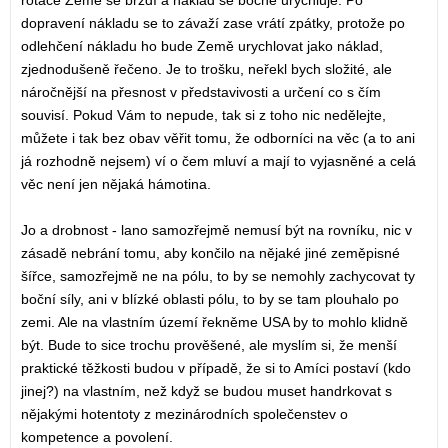
rotace Země se brzdí a náklad se bočně urychluje. Po
dopravení nákladu se to závaží zase vrátí zpátky, protože po
odlehčení nákladu ho bude Země urychlovat jako náklad,
zjednodušeně řečeno. Je to trošku, neřekl bych složité, ale
náročnější na přesnost v představivosti a určení co s čím
souvisí. Pokud Vám to nepude, tak si z toho nic nedělejte,
můžete i tak bez obav věřit tomu, že odborníci na věc (a to ani
já rozhodně nejsem) ví o čem mluví a mají to vyjasněné a celá
věc není jen nějaká hámotina.
Jo a drobnost - lano samozřejmě nemusí být na rovníku, nic v
zásadě nebrání tomu, aby končilo na nějaké jiné zeměpisné
šířce, samozřejmě ne na pólu, to by se nemohly zachycovat ty
boční síly, ani v blízké oblasti pólu, to by se tam plouhalo po
zemi. Ale na vlastním území řekněme USA by to mohlo klidně
být. Bude to sice trochu prověšené, ale myslím si, že menší
praktické těžkosti budou v případě, že si to Amíci postaví (kdo
jinej?) na vlastním, než když se budou muset handrkovat s
nějakými hotentoty z mezinárodních společenstev o
kompetence a povolení.