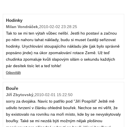
Hodinky
Milan Vondráček
,
2010-02-02 23:28:25
Tak to se mi ten výtah vůbec nelíbí. Jestli ho postaví a začnou
po něm nahoru tahat náklady, budu si muset častěji seřizovat
hodinky. Urychlování stoupajícího nákladu jde (jak bylo správně
popsáno jinde) na úkor zpomalování rotace Země. Už teď
chudinka zpomaluje kvůli slapovým silám o sekundu každých
pár desítek tisíc let a teď tohle!
Odpovědět
Bouře
Jiří Zbytovský
,
2010-02-01 15:22:50
sorry za dvojáka. Navíc to patřilo pod "Jiří Pospíšil" Ještě mě
udivilo tvrzení v článku ohledně bouřek. Nechce se mi věřit, že
by existovalo na rovníku na moři místo, kde by se nevyskytovaly
bouřky. Také se mi nezdá býti možným nějak plošinou