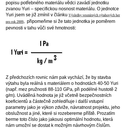
popisu potřebného materiálu vědci zavádí jednotku
zvanou Yuri – specifickou nosnost materiálu. O jednotce
Yuri jsem se již zmínil v článku
Výsledky vesmírných výtahových her
, připomeňme si že tato jednotka je poměrem
pro rok 2009
pevnosti v tahu vůči své hmotnosti:
Z předchozích rovnic nám pak vychází, že by stavba
výtahu byla reálná s materiálem o hodnotách 40-50 Yuri
(např. mez pružnosti 88-110 GPa, při podélné hustotě 2
g/m). Uváděná hodnota je již včetně bezpečnostních
koeficientů a částečně zohledňuje i další vstupní
parametry jako je výkon zdviže, návratnost projektu, jeho
obslužnost a jiné, které si rozebereme příště. Prozatím
berme toto číslo jako jakousi optimální hodnotu, která
nám umožní se dostat k možným návrhovým číslům.