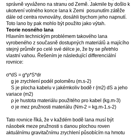
správně vyváženo na stranu od Země. Jakmile by došlo k
ukotvení volného konce lana k Zemi posunutím zátěže
dále od centra rovnováhy, dosáhli bychom jeho napnutí.
Toto lano by pak mohlo být použito jako výtah.
Teorie nosného lana
Hlavním technickým problémem takového lana
vyrobeného z současně dostupných materiálů a majícího
stejný průměr po celé své délce je, že by se přetrhlo
vlastní vahou. Řešením je následující differenciální
rovnice:
σ*dS = g*ρ*S*dr
g je zrychlení podél poloměru (m.s-2)
S je plocha kabelu v jakémkoliv bodě r (m2) dS a jeho
variace (m2)
ρ je hustota materiálu použitého pro kabel (kg.m-3)
σ je mez pružnosti materiálu (Nm-2 = kg.m-1.s-2)
Tato rovnice říká, že v každém bodě lana musí být
násobek meze pružnosti s danou plochou roven
aktuálnímu gravitačnímu zrychlení působícím na hmotu