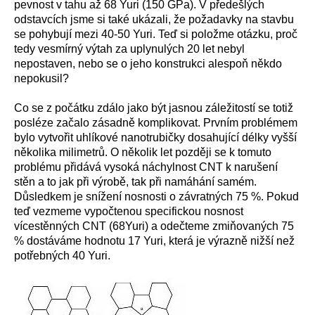
pevnost v tahu až 68 Yuri (150 GPa). V předešlých
odstavcích jsme si také ukázali, že požadavky na stavbu
se pohybují mezi 40-50 Yuri. Teď si položme otázku, proč
tedy vesmírný výtah za uplynulých 20 let nebyl
nepostaven, nebo se o jeho konstrukci alespoň někdo
nepokusil?
Co se z počátku zdálo jako být jasnou záležitostí se totiž
posléze začalo zásadně komplikovat. Prvním problémem
bylo vytvořit uhlíkové nanotrubičky dosahující délky vyšší
několika milimetrů. O několik let později se k tomuto
problému přidává vysoká náchylnost CNT k narušení
stěn a to jak při výrobě, tak při namáhání samém.
Důsledkem je snížení nosnosti o závratných 75 %. Pokud
teď vezmeme vypočtenou specifickou nosnost
vícestěnných CNT (68Yuri) a odečteme zmiňovaných 75
% dostáváme hodnotu 17 Yuri, která je výrazně nižší než
potřebných 40 Yuri.