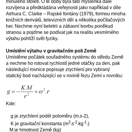
minulého století. O té doby byla tato myšlenka dále
rozvíjena a předkládána veřejnosti jako například v díle
Atrhura C. Clarke – Rajské fontány (1979), formou mnoha
knižních derivátů, televizních děl a několika počítačových
her. Nechme nyní beletrii a zábavní tvorbu poněkud
stranou a pojďme se podívat jak na realitu vesmírného
výtahu pohlíží svět fyziky.
Umístění výtahu v gravitačním poli Země
Umístěme počátek souřadného systému do středu Země
a nechme ho rotovat rychlostí jedné otáčky za den, pak
následující rovnice popisuje zrychlení pro vybraný
statický bod nacházející se v rovině řezu Zemí v rovníku:
Kde:
g je zrychlení podél poloměru (m.s-2),
3
-2
-1
K je gravitační konstanta (m
.s
.kg
.)
M je hmotnost Země (kg)