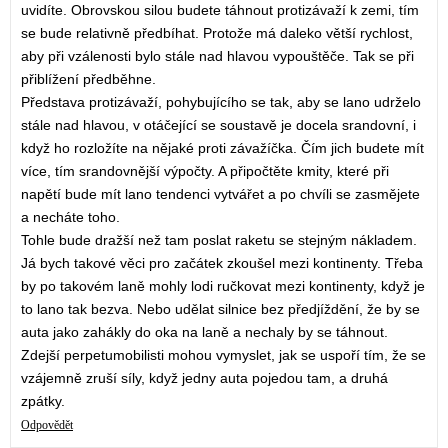
uvidíte. Obrovskou silou budete táhnout protizávaží k zemi, tím
se bude relativně předbíhat. Protože má daleko větší rychlost,
aby při vzálenosti bylo stále nad hlavou vypouštěče. Tak se při
přiblížení předběhne.
Představa protizávaží, pohybujícího se tak, aby se lano udrželo
stále nad hlavou, v otáčející se soustavě je docela srandovní, i
když ho rozložíte na nějaké proti závažíčka. Čím jich budete mít
více, tím srandovnější výpočty. A připočtěte kmity, které při
napětí bude mít lano tendenci vytvářet a po chvíli se zasmějete
a necháte toho.
Tohle bude dražší než tam poslat raketu se stejným nákladem.
Já bych takové věci pro začátek zkoušel mezi kontinenty. Třeba
by po takovém laně mohly lodi ručkovat mezi kontinenty, když je
to lano tak bezva. Nebo udělat silnice bez předjíždění, že by se
auta jako zahákly do oka na laně a nechaly by se táhnout.
Zdejší perpetumobilisti mohou vymyslet, jak se uspoří tím, že se
vzájemně zruší síly, když jedny auta pojedou tam, a druhá
zpátky.
Odpovědět