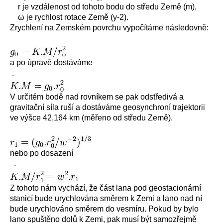
r je vzdálenost od tohoto bodu do středu Země (m),
ω je rychlost rotace Země (y-2).
Zrychlení na Zemském povrchu vypočítáme následovně:
a po úpravě dostáváme
.
V určitém bodě nad rovníkem se pak odstředivá a
gravitační síla ruší a dostáváme geosynchroní trajektorii
ve výšce 42,164 km (měřeno od středu Země).
nebo po dosazení
.
Z tohoto nám vychází, že část lana pod geostacionární
stanicí bude urychlována směrem k Zemi a lano nad ní
bude urychlováno směrem do vesmíru. Pokud by bylo
lano spuštěno dolů k Zemi, pak musí být samozřejmě