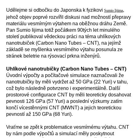
Udělejme si odbočku do Japonska k fyzikovi
,
Sumio Iijima
jehož objev poprvé rozvířil diskusi nad možností přepravy
materiálu vesmírným výtahem na oběžnou dráhu Země.
Pan Sumio Iijima totiž počátkem 90tých let minulého
století publikoval vědeckou práci na téma uhlíkových
nanotrubiček (Carbon Nano Tubes – CNT), na jejímž
základě se myšlenka vesmírného výtahu posunula ze
stránek beletrie na rýsovací prkna inženýrů.
Uhlíkové nanotrubičky (Carbon Nano Tubes – CNT)
Úvodní výpočty a počítačové simulace naznačovali že
nanotrubičky by měli vydržet až 50 GPa (22 Yuri) v tahu,
což bylo následně potvrzeno i experimentálně. Další
prostorové configurace CNT by měli teoreticky dosahovat
pevnosti 126 GPa (57 Yuri) a poslední výzkumy zatím
končí vícestěnnými CNT (MWNT) a jejich teoretickou
pevností až 150 GPa (68 Yuri).
Vraťme se zpět k problematice vesmírnému výtahu. CNT
by nám podle výpočtů a simulací měly poskytnout