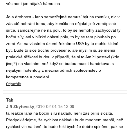
věc není jen nějaká hámotina.
Jo a drobnost - lano samozřejmě nemusí být na rovníku, nic v
zásadě nebrání tomu, aby končilo na nějaké jiné zeměpisné
šířce, samozřejmě ne na pólu, to by se nemohly zachycovat ty
boční síly, ani v blízké oblasti pólu, to by se tam plouhalo po
zemi. Ale na vlastním území řekněme USA by to mohlo klidně
být. Bude to sice trochu prověšené, ale myslím si, že menší
praktické těžkosti budou v případě, že si to Amíci postaví (kdo
jinej?) na vlastním, než když se budou muset handrkovat s
nějakými hotentoty z mezinárodních společenstev o
kompetence a povolení.
Odpovědět
Tak
Jiří Zbytovský
,
2010-02-01 15:13:09
ta reakce lana na boční sílu nákladu není zas příliš složitá.
Předpokládejme, že rychlost nákladu bude mnohem menší, než
rychlost vln na laně, to bude řekl bych že dobře splněno, pak se