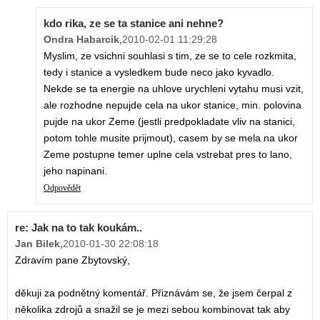
kdo rika, ze se ta stanice ani nehne?
Ondra Habarcik
,
2010-02-01 11:29:28
Myslim, ze vsichni souhlasi s tim, ze se to cele rozkmita,
tedy i stanice a vysledkem bude neco jako kyvadlo.
Nekde se ta energie na uhlove urychleni vytahu musi vzit,
ale rozhodne nepujde cela na ukor stanice, min. polovina
pujde na ukor Zeme (jestli predpokladate vliv na stanici,
potom tohle musite prijmout), casem by se mela na ukor
Zeme postupne temer uplne cela vstrebat pres to lano,
jeho napinani.
Odpovědět
re: Jak na to tak koukám..
Jan Bilek
,
2010-01-30 22:08:18
Zdravím pane Zbytovský,
děkuji za podnětný komentář. Přiznávám se, že jsem čerpal z
několika zdrojů a snažil se je mezi sebou kombinovat tak aby