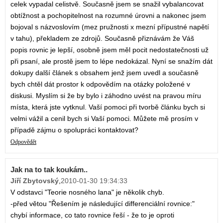
celek vypadal celistvě. Současně jsem se snažil vybalancovat
obtížnost a pochopitelnost na rozumné úrovni a nakonec jsem
bojoval s názvoslovím (mez pružnosti x mezní přípustné napětí
v tahu), překladem ze zdrojů. Současně přiznávám že Váš
popis rovnic je lepší, osobně jsem měl pocit nedostatečnosti už
při psaní, ale prostě jsem to lépe nedokázal. Nyní se snažím dát
dokupy další článek s obsahem jenž jsem uvedl a současně
bych chtěl dát prostor k odpovědím na otázky položené v
diskusi. Myslím si že by bylo i záhodno uvést na pravou míru
místa, která jste vytknul. Vaší pomoci při tvorbě článku bych si
velmi vážil a cenil bych si Vaší pomoci. Můžete mě prosím v
případě zájmu o spolupráci kontaktovat?
Odpovědět
Jak na to tak koukám..
Jiří Zbytovský
,
2010-01-30 19:34:33
V odstavci "Teorie nosného lana" je několik chyb.
-před větou "Řešením je následující differenciální rovnice:"
chybí informace, co tato rovnice řeší - že to je oproti