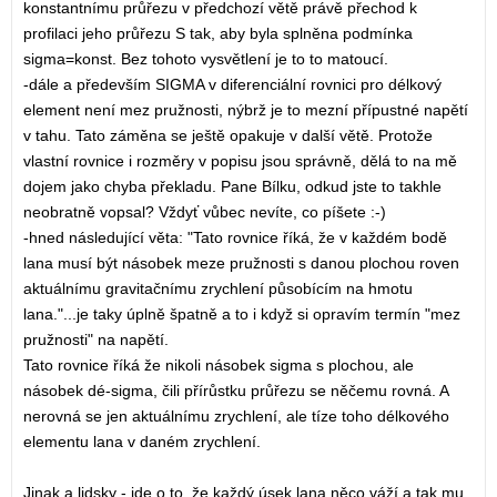
konstantnímu průřezu v předchozí větě právě přechod k
profilaci jeho průřezu S tak, aby byla splněna podmínka
sigma=konst. Bez tohoto vysvětlení je to to matoucí.
-dále a především SIGMA v diferenciální rovnici pro délkový
element není mez pružnosti, nýbrž je to mezní přípustné napětí
v tahu. Tato záměna se ještě opakuje v další větě. Protože
vlastní rovnice i rozměry v popisu jsou správně, dělá to na mě
dojem jako chyba překladu. Pane Bílku, odkud jste to takhle
neobratně vopsal? Vždyť vůbec nevíte, co píšete :-)
-hned následující věta: "Tato rovnice říká, že v každém bodě
lana musí být násobek meze pružnosti s danou plochou roven
aktuálnímu gravitačnímu zrychlení působícím na hmotu
lana."...je taky úplně špatně a to i když si opravím termín "mez
pružnosti" na napětí.
Tato rovnice říká že nikoli násobek sigma s plochou, ale
násobek dé-sigma, čili přírůstku průřezu se něčemu rovná. A
nerovná se jen aktuálnímu zrychlení, ale tíze toho délkového
elementu lana v daném zrychlení.
Jinak a lidsky - jde o to, že každý úsek lana něco váží a tak mu