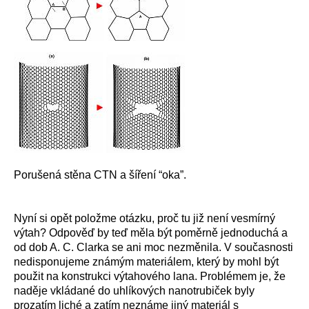
Porušená stěna CTN a šíření “oka”.
Nyní si opět položme otázku, proč tu již není vesmírný
výtah? Odpověď by teď měla být poměrně jednoduchá a
od dob A. C. Clarka se ani moc nezměnila. V současnosti
nedisponujeme známým materiálem, který by mohl být
použit na konstrukci výtahového lana. Problémem je, že
naděje vkládané do uhlíkových nanotrubiček byly
prozatím liché a zatím neznáme jiný materiál s