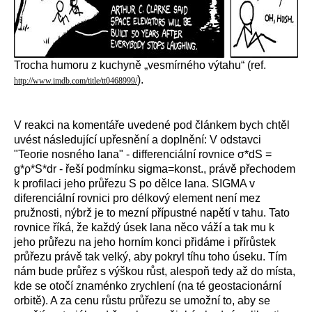
Trocha humoru z kuchyně „vesmírného výtahu“ (ref.
).
http://www.imdb.com/title/tt0468999/
V reakci na komentáře uvedené pod článkem bych chtěl
uvést následující upřesnění a doplnění: V odstavci
"Teorie nosného lana" - differenciální rovnice σ*dS =
g*ρ*S*dr - řeší podmínku sigma=konst., právě přechodem
k profilaci jeho průřezu S po dělce lana. SIGMA v
diferenciální rovnici pro délkový element není mez
pružnosti, nýbrž je to mezní přípustné napětí v tahu. Tato
rovnice říká, že každý úsek lana něco váží a tak mu k
jeho průřezu na jeho horním konci přidáme i přírůstek
průřezu právě tak velký, aby pokryl tíhu toho úseku. Tím
nám bude průřez s výškou růst, alespoň tedy až do místa,
kde se otočí znaménko zrychlení (na té geostacionární
orbitě). A za cenu růstu průřezu se umožní to, aby se