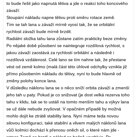
to bude řešit jako napnutá tětiva a jde o reakci toho koncového
závaží:
Stoupání nákladu napne tětivu proti směru rotace země.
Tím se tah lana u závaží mírně vyosí tak, že se orbitální
rychlost závaží bude mírně brzdit.
Radiální složka tahu lana zůstane zatím prakticky beze změny.
Po nějaké době působení se naintegruje rozdílová rychlost, s
jakou závaží zaostává za rychlostí orbitální a následně i
rozdílová vzdálenost. Celé lano se tím nahne tak, že přestane
vést od země kolmo (malá část této úhlové odchylky vznikla již
přímo působením nákladu do tětivy, nyní to bude hlavně od
změny polohy konce lana.
V důsledku náklonu lana se o něco sníží orbita závaží a zmenší
jeho tah u paty. Pokud je co snižovat (je dost velká rezerva toho
tahu v klidu, tak se to ustálí na tomto menším tahu a výkyv lana
se už dále nebude zvyšovat. V opačném případě by možná
mohlo dojít ke ztrátě stability lana. Nyní máme teda novou
silovou konfiguraci, také stabilní a vlivem malých náklonů lana
vůči kolmici dochází k přenosu oněch sil, o které nám jde -