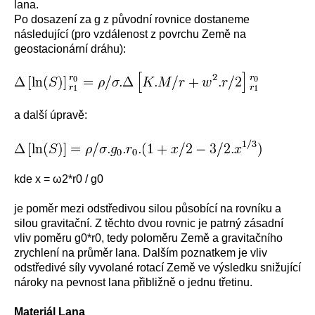
lana.
Po dosazení za g z původní rovnice dostaneme
následující (pro vzdálenost z povrchu Země na
geostacionární dráhu):
a další úpravě:
kde x = ω2*r0 / g0
je poměr mezi odstředivou silou působící na rovníku a
silou gravitační. Z těchto dvou rovnic je patrný zásadní
vliv poměru g0*r0, tedy poloměru Země a gravitačního
zrychlení na průměr lana. Dalším poznatkem je vliv
odstředivé síly vyvolané rotací Země ve výsledku snižující
nároky na pevnost lana přibližně o jednu třetinu.
Materiál Lana