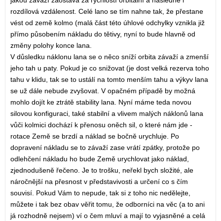
jakou závaží zaostává za rychlostí orbitální a následně i
rozdílová vzdálenost. Celé lano se tím nahne tak, že přestane
vést od země kolmo (malá část této úhlové odchylky vznikla již
přímo působením nákladu do tětivy, nyní to bude hlavně od
změny polohy konce lana.
V důsledku náklonu lana se o něco sníží orbita závaží a zmenší
jeho tah u paty. Pokud je co snižovat (je dost velká rezerva toho
tahu v klidu, tak se to ustálí na tomto menším tahu a výkyv lana
se už dále nebude zvyšovat. V opačném případě by možná
mohlo dojít ke ztrátě stability lana. Nyní máme teda novou
silovou konfiguraci, také stabilní a vlivem malých náklonů lana
vůči kolmici dochází k přenosu oněch sil, o které nám jde -
rotace Země se brzdí a náklad se bočně urychluje. Po
dopravení nákladu se to závaží zase vrátí zpátky, protože po
odlehčení nákladu ho bude Země urychlovat jako náklad,
zjednodušeně řečeno. Je to trošku, neřekl bych složité, ale
náročnější na přesnost v představivosti a určení co s čím
souvisí. Pokud Vám to nepude, tak si z toho nic nedělejte,
můžete i tak bez obav věřit tomu, že odborníci na věc (a to ani
já rozhodně nejsem) ví o čem mluví a mají to vyjasněné a celá