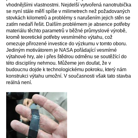
vhodnějšími vlastnostmi. Nejdelší vytvořená nanotrubička
se nyní stále měří spíše v milimetrech než požadovaných
stovkách kilometrů a problémy s narušením jejich stěn se
zatím nedaří řešit. Dalším problémem je absence potřeby
materiálu těchto parametrů v běžné průmyslové výrobě,
kromě teoretické potřeby vesmírného výtahu, což
omezuje přirozené investice do výzkumu v tomto oboru.
Jediným motivátorem je NASA pořádající vesmírné
výtahové hry, ale i přes štědrou odměnu se soutěžící do
této disciplíny nehrnou. Můžeme jen doufat, že v
budoucnu dojde k technologickému pokroku, který nám
konstrukci výtahu umožní. V současnosti však tato stavba
reálná není.