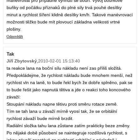
manévrovat pro případné vyhnutí se bouři. Vývoj bouřkové
buňky od počátku příznaků do plné síly trvá pouhé desítky
minut a rychlost šíření klidně desítky km/h. Takové manévrovací
možnosti těžko bude mít plovoucí základna velikosti vrtné
plošiny.
Odpovědět
Tak
Jiří Zbytovský
,
2010-02-01 15:13:40
ta reakce lana na boční sílu nákladu není zas příliš složitá.
Předpokládejme, že rychlost nákladu bude mnohem menší, než
rychlost vln na laně, to bude řekl bych že dobře splněno, pak se
to bude řešit jako napnutá tětiva a jde o reakci toho koncového
závaží:
Stoupání nákladu napne tětivu proti směru rotace země.
Tím se tah lana u závaží mírně vyosí tak, že se orbitální
rychlost závaží bude mírně brzdit.
Radiální složka tahu lana zůstane zatím prakticky beze změny.
Po nějaké době působení se naintegruje rozdílová rychlost, s