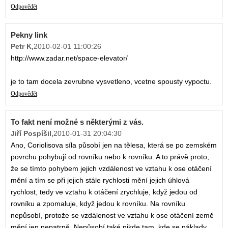
Odpovědět
Pekny link
Petr K
,
2010-02-01 11:00:26
http://www.zadar.net/space-elevator/
je to tam docela zevrubne vysvetleno, vcetne spousty vypoctu.
Odpovědět
To fakt není možné s některými z vás.
Jiří Pospíšil
,
2010-01-31 20:04:30
Ano, Coriolisova síla působí jen na tělesa, která se po zemském
povrchu pohybují od rovníku nebo k rovníku. A to právě proto,
že se tímto pohybem jejich vzdálenost ve vztahu k ose otáčení
mění a tím se při jejich stále rychlosti mění jejich úhlová
rychlost, tedy ve vztahu k otáčení zrychluje, když jedou od
rovníku a zpomaluje, když jedou k rovníku. Na rovníku
nepůsobí, protože se vzdálenost ve vztahu k ose otáčení země
mění jen nepatrně. Nepůsobí také nikde tam, kde se náklady