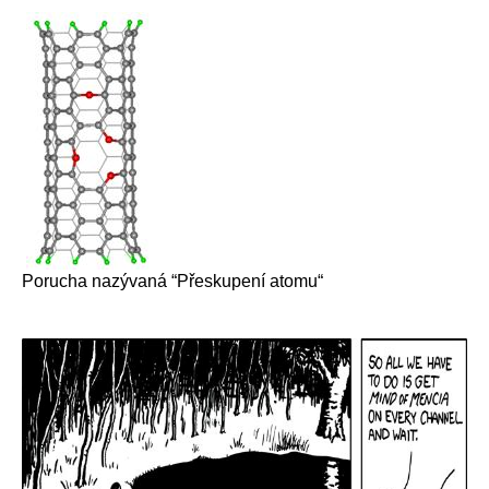
Porucha nazývaná “Přeskupení atomu“