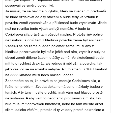
posouvají ve směru poledníků.
Já myslel, že se bavíme o výtahu, který se zvedáním předmětů
se bude vzdalovat od osy otáčení a bude tedy ve vztahu k
povrchu země zpomalován a při klesání bude zrychlován. Jinde
než na rovníku tento výtah ani být nemůže. A bude ta
Coriolisova síla právě tam působit naplno, Protože jiný pohyb
než nahoru a dolů tam z hlediska povrchu země být ani nesmí.
Vzdálí-li se od země o jeden poloměr země, musí aby z
hlediska pozorovatele byl stále ještě nad ním, zrychlit z nuly na
obvod země děleno časem otáčky země. Ve skutečnosti bude
mít tuto rychlost dvakrát, ale jednou ji měl už na povrchu, tak
jako vše, co se na rovníku nehýbe. A tuto změnu z 1667 km/hod
na 3333 km/hod musí něco nákladu dodat.
Zapomeňte na to, že právě to se jmenuje Coriolisova sila, a
řešte ten problem. Zvedat deka nemá cenu, náklady budou v
tunách. A ty tuny musíte urychlit, jinak vám nad hlavou prostě
nezůstanou. A aby vám to neodtáhlo protizávaží z místa, tak
buď musí mít obrovskou hmotnost, nebo ho tam musíte držet
silami daleko většími, protože si ty vektory prostě nakreslete a