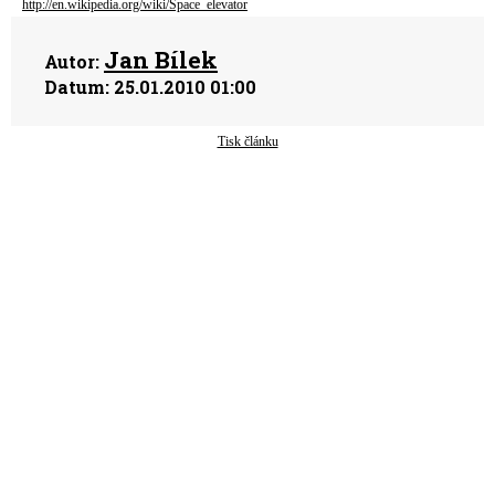
http://en.wikipedia.org/wiki/Space_elevator
Jan Bílek
Autor:
Datum:
25.01.2010 01:00
Tisk článku