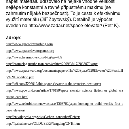
napětí materiálu udržovalo na nějaké vhodné velikosti,
nejlépe konstantní a rovné přípustnému maximu (se
zahrnutím nějaké bezpečnosti). To je cesta k efektivnímu
využití materiálu (Jiří Zbytovský). Detailně je výpočet
uveden na http://www.zadar.net/space-elevator/ (Petr K).
Zdroje:
http://www.spaceelevatorblog.com
http://www.spaceelevatorgames.org
http://www.lasermotive.com/blog/?p=489
http://cosmiclog.msnbc.msn.com/archive/2009/08/17/2033079.aspx
http://www.spaceward.org/documents/papers/The%20Space%20Elevator%20Feasibili
ty%20Condition.pdf
http://io9.com/5206012/this-space-elevator-is-the-terrorists-next-target
http://www.pcworld.com/article/170199/space_elevator_science_fiction_or_global_wa
rming_cure.html
http://www.redorbit.com/news/space/1563762/japan_looking_to_build_worlds_first_s
pace_elevator/
http://en.wikipedia.org/wiki/Carbon_nanotube#Defects
http://fy.chalmers.se/OLDUSERS/fengding/CNTs.htm