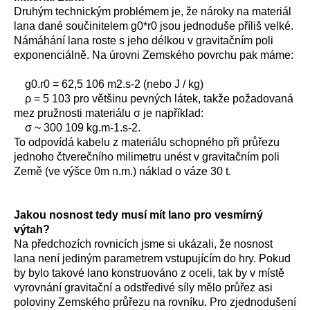
Druhým technickým problémem je, že nároky na materiál
lana dané součinitelem g0*r0 jsou jednoduše příliš velké.
Námáhání lana roste s jeho délkou v gravitačním poli
exponenciálně. Na úrovni Zemského povrchu pak máme:
g0.r0 = 62,5 106 m2.s-2 (nebo J / kg)
ρ = 5 103 pro většinu pevných látek, takže požadovaná
mez pružnosti materiálu σ je například:
σ ~ 300 109 kg.m-1.s-2.
To odpovídá kabelu z materiálu schopného při průřezu
jednoho čtverečního milimetru unést v gravitačním poli
Země (ve výšce 0m n.m.) náklad o váze 30 t.
Jakou nosnost tedy musí mít lano pro vesmírný
výtah?
Na předchozích rovnicích jsme si ukázali, že nosnost
lana není jediným parametrem vstupujícím do hry. Pokud
by bylo takové lano konstruováno z oceli, tak by v místě
vyrovnání gravitační a odstředivé síly mělo průřez asi
poloviny Zemského průřezu na rovníku. Pro zjednodušení