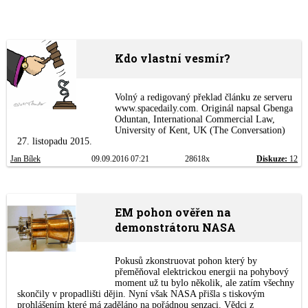
Kdo vlastní vesmír?
Volný a redigovaný překlad článku ze serveru
www.spacedaily.com. Originál napsal Gbenga
Oduntan, International Commercial Law,
University of Kent, UK (The Conversation)
27. listopadu 2015.
Jan Bílek
09.09.2016 07:21
28618x
Diskuze:
12
EM pohon ověřen na
demonstrátoru NASA
Pokusů zkonstruovat pohon který by
přeměňoval elektrickou energii na pohybový
moment už tu bylo několik, ale zatím všechny
skončily v propadlišti dějin. Nyní však NASA přišla s tiskovým
prohlášením které má zaděláno na pořádnou senzaci. Vědci z