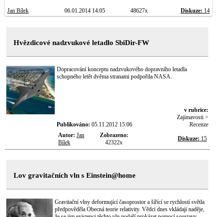
Jan Bílek
06.01.2014 14:05
48627x
Diskuze:
14
Hvězdicové nadzvukové letadlo SbiDir-FW
Dopracování konceptu nadzvukového dopravního letadla
schopného letět dvěma stranami podpořila NASA.
v rubrice:
Zajímavosti >
Publikováno:
05.11.2012 15:06
Recenze
Autor:
Jan
Zobrazeno:
Diskuze:
15
Bílek
42322x
Lov gravitačních vln s Einstein@home
Gravitační vlny deformující časoprostor a šířící se rychlostí světla
předpověděla Obecná teorie relativity. Vědci dnes vkládají naděje,
že se jim existenci těchto vln podaří prokázat pomocí soustavy