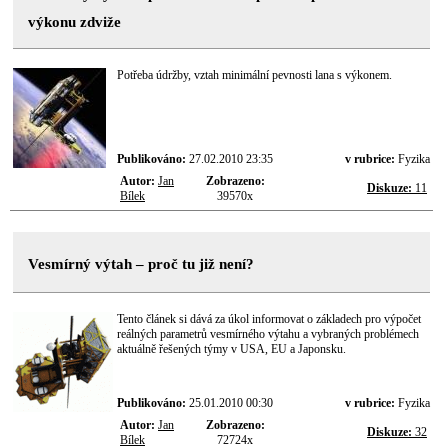
výkonu zdviže
Potřeba údržby, vztah minimální pevnosti lana s výkonem.
Publikováno:
27.02.2010 23:35
v rubrice:
Fyzika
Autor:
Jan
Zobrazeno:
Diskuze:
11
Bílek
39570x
Vesmírný výtah – proč tu již není?
Tento článek si dává za úkol informovat o základech pro výpočet
reálných parametrů vesmírného výtahu a vybraných problémech
aktuálně řešených týmy v USA, EU a Japonsku.
Publikováno:
25.01.2010 00:30
v rubrice:
Fyzika
Autor:
Jan
Zobrazeno:
Diskuze:
32
Bílek
72724x