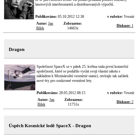
laserových interferometrů a distribuovaných výpočtů.
Publikováno:
05.10.2012 12:38
v rubrice:
Vesmír
Autor:
Jan
Zobrazeno:
Diskuze:
1
Bílek
14663x
Dragon
Společnost SpaceX se v pátek 25. května stala první komerční
společností, které se podařilo vyslat svojí vlastní raketu s
nákladem k Mezinárodní vesmírné stanici, otvírajíc tak začátek
nové éry pro soukromé vesmírné lety.
Publikováno:
28.05.2012 08:15
v rubrice:
Vesmír
Autor:
Jan
Zobrazeno:
Diskuze:
2
Bílek
11751x
Úspěch Kosmické lodě SpaceX - Dragon