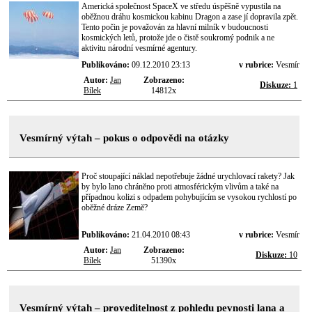
Americká společnost SpaceX ve středu úspěšně vypustila na
oběžnou dráhu kosmickou kabinu Dragon a zase jí dopravila zpět.
Tento počin je považován za hlavní milník v budoucnosti
kosmických letů, protože jde o čistě soukromý podnik a ne
aktivitu národní vesmírné agentury.
Publikováno:
09.12.2010 23:13
v rubrice:
Vesmír
Autor:
Jan
Zobrazeno:
Diskuze:
1
Bílek
14812x
Vesmírný výtah – pokus o odpovědi na otázky
Proč stoupající náklad nepotřebuje žádné urychlovací rakety? Jak
by bylo lano chráněno proti atmosférickým vlivům a také na
případnou kolizi s odpadem pohybujícím se vysokou rychlostí po
oběžné dráze Země?
Publikováno:
21.04.2010 08:43
v rubrice:
Vesmír
Autor:
Jan
Zobrazeno:
Diskuze:
10
Bílek
51390x
Vesmírný výtah – proveditelnost z pohledu pevnosti lana a