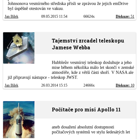
Johnsonova vesmírného střediska přisli se zprávou že jejich emDrive
byl úspěšně otestován ve vakuu.
Jan Bílek
09.05.2015 11:54
66624x
Diskuze:
51
Tajemství zrcadel teleskopu
Jamese Webba
Hubbleův vesmírný teleskop dosluhuje a jeho
mise během několika málo let skončí v zemské
atmosféře, kde z větší části shoří. V NASA ale
již připravují nástupce - teleskop JWST.
Jan Bílek
26.03.2014 15:15
24666x
Diskuze:
10
Počítače pro misi Apollo 11
aneb dosažení absolutní dostupnosti
počítačových systémů ve stylu šedesátých let