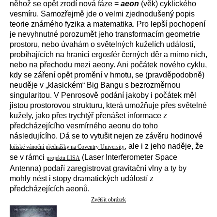
něhož se opět zrodí nová fáze =
aeon
(věk) cyklického
vesmíru. Samozřejmě jde o velmi zjednodušený popis
teorie známého fyzika a matematika. Pro lepší pochopení
je nevyhnutné porozumět jeho transformacím geometrie
prostoru, nebo úvahám o světelných kuželích událostí,
probíhajících na hranici ergosfér černých děr a mimo nich,
nebo na přechodu mezi aeony. Ani počátek nového cyklu,
kdy se záření opět promění v hmotu, se (pravděpodobně)
neuděje v „klasickém“ Big Bangu s bezrozměrnou
singularitou. V Penrosově podání jakoby i počátek měl
jistou prostorovou strukturu, která umožňuje přes světelné
kužely, jako přes trychtýř přenášet informace z
předcházejícího vesmírného aeonu do toho
následujícího. Dá se to vytušit nejen ze závěru hodinové
, ale i z jeho naděje, že
loňské vánoční přednášky na Coventry University
se v rámci
(Laser Interferometer Space
projektu LISA
Antenna) podaří zaregistrovat gravitační vlny a ty by
mohly nést i stopy dramatických událostí z
předcházejících aeonů.
Zvětšit obrázek