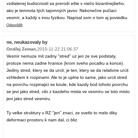
vzdialenej budúcnosti sa prerodí ešte v niečo bizardnejšieho,
ako je temnota tých tajomných javov. Nekonečne pučiaci
vesmír, a každý s inou fyzikou. Napísal som o tom aj poviedku.
Odpovědět
ne, neukazovaly by
Ondřej Zeman
,
2010-11-22 21:06:37
Vesmir nemuze mit zadny "stred" uz jen ze sve podstaty,
protoze nema zadne hranice (krom sveho pocatku a konce).
Jediny stred, ktery se da urcit, je ten, ktery se da relativne urcit
vzhledem k rozpinami. Ale to je uplne to same, jako urcit stred
na povrchu rozpinajici se koule, kde kazdy bod tohoto povrchu
se jevi jako stred, cilo z kazdeho mista ve vesmiru se toto misto
jevi jako stred vesmiru.
Ty velke struktury v RZ "jen" znaci, ze svetlo to melo diky
deformaci prostoru k nam dal, ci bliz.