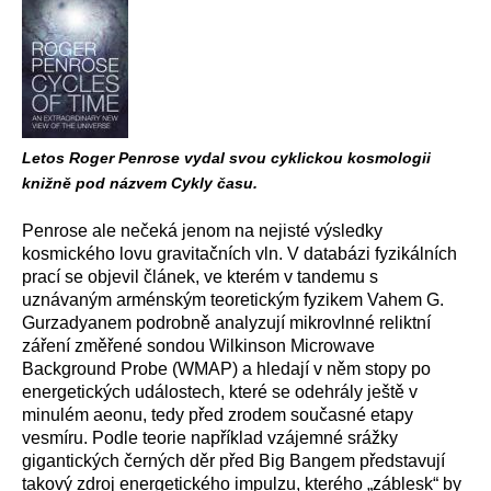
Letos Roger Penrose vydal svou cyklickou kosmologii
knižně pod názvem Cykly času.
Penrose ale nečeká jenom na nejisté výsledky
kosmického lovu gravitačních vln. V databázi fyzikálních
prací se objevil článek, ve kterém v tandemu s
uznávaným arménským teoretickým fyzikem Vahem G.
Gurzadyanem podrobně analyzují mikrovlnné reliktní
záření změřené sondou Wilkinson Microwave
Background Probe (WMAP) a hledají v něm stopy po
energetických událostech, které se odehrály ještě v
minulém aeonu, tedy před zrodem současné etapy
vesmíru. Podle teorie například vzájemné srážky
gigantických černých děr před Big Bangem představují
takový zdroj energetického impulzu, kterého „záblesk“ by