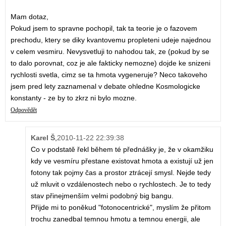
Mam dotaz,
Pokud jsem to spravne pochopil, tak ta teorie je o fazovem
prechodu, ktery se diky kvantovemu propleteni udeje najednou
v celem vesmiru. Nevysvetluji to nahodou tak, ze (pokud by se
to dalo porovnat, coz je ale fakticky nemozne) dojde ke snizeni
rychlosti svetla, cimz se ta hmota vygeneruje? Neco takoveho
jsem pred lety zaznamenal v debate ohledne Kosmologicke
konstanty - ze by to zkrz ni bylo mozne.
Odpovědět
Karel Š
,
2010-11-22 22:39:38
Co v podstatě řekl během té přednášky je, že v okamžiku
kdy ve vesmíru přestane existovat hmota a existují už jen
fotony tak pojmy čas a prostor ztrácejí smysl. Nejde tedy
už mluvit o vzdálenostech nebo o rychlostech. Je to tedy
stav přinejmenším velmi podobný big bangu.
Přijde mi to poněkud "fotonocentrické", myslím že přitom
trochu zanedbal temnou hmotu a temnou energii, ale