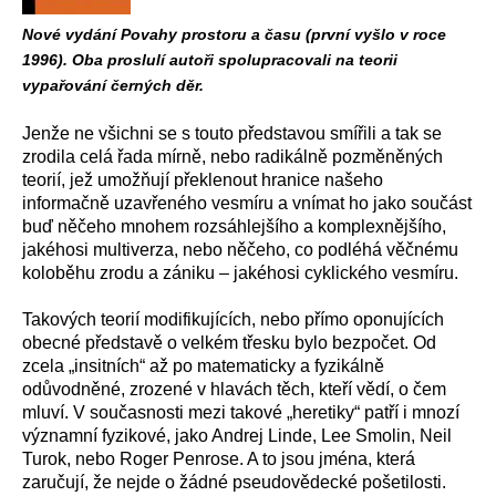
Nové vydání Povahy prostoru a času (první vyšlo v roce
1996). Oba proslulí autoři spolupracovali na teorii
vypařování černých děr.
Jenže ne všichni se s touto představou smířili a tak se
zrodila celá řada mírně, nebo radikálně pozměněných
teorií, jež umožňují překlenout hranice našeho
informačně uzavřeného vesmíru a vnímat ho jako součást
buď něčeho mnohem rozsáhlejšího a komplexnějšího,
jakéhosi multiverza, nebo něčeho, co podléhá věčnému
koloběhu zrodu a zániku – jakéhosi cyklického vesmíru.
Takových teorií modifikujících, nebo přímo oponujících
obecné představě o velkém třesku bylo bezpočet. Od
zcela „insitních“ až po matematicky a fyzikálně
odůvodněné, zrozené v hlavách těch, kteří vědí, o čem
mluví. V současnosti mezi takové „heretiky“ patří i mnozí
významní fyzikové, jako Andrej Linde, Lee Smolin, Neil
Turok, nebo Roger Penrose. A to jsou jména, která
zaručují, že nejde o žádné pseudovědecké pošetilosti.