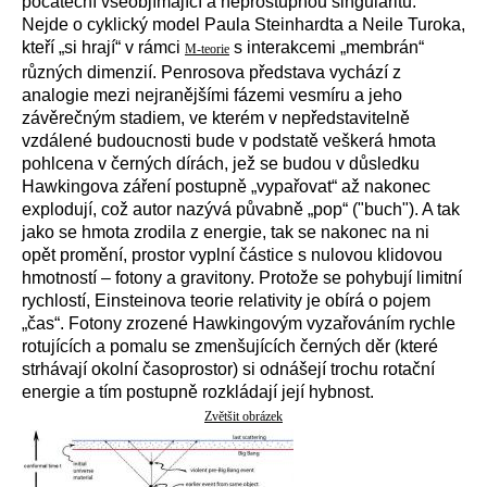
počáteční všeobjímající a neprostupnou singularitu.
Nejde o cyklický model Paula Steinhardta a Neile Turoka,
kteří „si hrají“ v rámci
s interakcemi „membrán“
M-teorie
různých dimenzií. Penrosova představa vychází z
analogie mezi nejranějšími fázemi vesmíru a jeho
závěrečným stadiem, ve kterém v nepředstavitelně
vzdálené budoucnosti bude v podstatě veškerá hmota
pohlcena v černých dírách, jež se budou v důsledku
Hawkingova záření postupně „vypařovat“ až nakonec
explodují, což autor nazývá půvabně „pop“ ("buch"). A tak
jako se hmota zrodila z energie, tak se nakonec na ni
opět promění, prostor vyplní částice s nulovou klidovou
hmotností – fotony a gravitony. Protože se pohybují limitní
rychlostí, Einsteinova teorie relativity je obírá o pojem
„čas“. Fotony zrozené Hawkingovým vyzařováním rychle
rotujících a pomalu se zmenšujících černých děr (které
strhávají okolní časoprostor) si odnášejí trochu rotační
energie a tím postupně rozkládají její hybnost.
Zvětšit obrázek