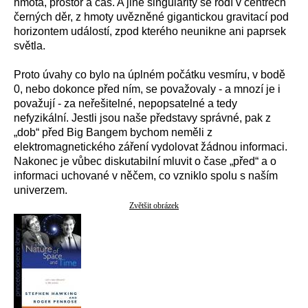
hmota, prostor a čas. A jiné singularity se rodí v centrech
černých děr, z hmoty uvězněné gigantickou gravitací pod
horizontem událostí, zpod kterého neunikne ani paprsek
světla.
Proto úvahy co bylo na úplném počátku vesmíru, v bodě
0, nebo dokonce před ním, se považovaly - a mnozí je i
považují - za neřešitelné, nepopsatelné a tedy
nefyzikální. Jestli jsou naše představy správné, pak z
„dob“ před Big Bangem bychom neměli z
elektromagnetického záření vydolovat žádnou informaci.
Nakonec je vůbec diskutabilní mluvit o čase „před“ a o
informaci uchované v něčem, co vzniklo spolu s naším
univerzem.
Zvětšit obrázek