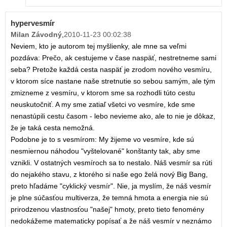
hypervesmír
Milan Závodný
,
2010-11-23 00:02:38
Neviem, kto je autorom tej myšlienky, ale mne sa veľmi
pozdáva: Prečo, ak cestujeme v čase naspäť, nestretneme sami
seba? Pretože každá cesta naspäť je zrodom nového vesmíru,
v ktorom síce nastane naše stretnutie so sebou samým, ale tým
zmizneme z vesmíru, v ktorom sme sa rozhodli túto cestu
neuskutočniť. A my sme zatiaľ všetci vo vesmíre, kde sme
nenastúpili cestu časom - lebo nevieme ako, ale to nie je dôkaz,
že je taká cesta nemožná.
Podobne je to s vesmírom: My žijeme vo vesmíre, kde sú
nesmiernou náhodou "vyštelované" konštanty tak, aby sme
vznikli. V ostatných vesmíroch sa to nestalo. Náš vesmír sa rúti
do nejakého stavu, z ktorého si naše ego želá nový Big Bang,
preto hľadáme "cyklický vesmír". Nie, ja myslím, že náš vesmír
je plne súčasťou multiverza, že temná hmota a energia nie sú
prirodzenou vlastnosťou "našej" hmoty, preto tieto fenomény
nedokážeme matematicky popísať a že náš vesmír v neznámo