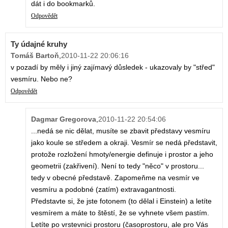
dát i do bookmarků.
Odpovědět
Ty údajné kruhy
Tomáš Bartoň
,
2010-11-22 20:06:16
v pozadí by měly i jiný zajímavý důsledek - ukazovaly by "střed"
vesmíru. Nebo ne?
Odpovědět
Dagmar Gregorova
,
2010-11-22 20:54:06
...nedá se nic dělat, musíte se zbavit představy vesmíru
jako koule se středem a okraji. Vesmír se nedá představit,
protože rozložení hmoty/energie definuje i prostor a jeho
geometrii (zakřivení). Není to tedy "něco" v prostoru...
tedy v obecné představě. Zapomeňme na vesmír ve
vesmíru a podobné (zatím) extravagantnosti.
Představte si, že jste fotonem (to dělal i Einstein) a letíte
vesmírem a máte to štěstí, že se vyhnete všem pastím.
Letíte po vrstevnici prostoru (časoprostoru, ale pro Vás