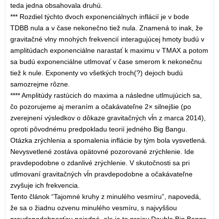
teda jedna obsahovala druhú.
*** Rozdiel týchto dvoch exponenciálnych inflácií je v bode
TDBB nula a v čase nekonečno tiež nula. Znamená to inak, že
gravitačné vlny mnohých frekvencií interagujúcej hmoty budú v
amplitúdach exponenciálne narastať k maximu v TMAX a potom
sa budú exponenciálne utlmovať v čase smerom k nekonečnu
tiež k nule. Exponenty vo všetkých troch(?) dejoch budú
samozrejme rôzne.
**** Amplitúdy rastúcich do maxima a následne utlmujúcich sa,
čo pozorujeme aj meraním a očakávateľne 2× silnejšie (po
zverejnení výsledkov o dôkaze gravitačných vĺn z marca 2014),
oproti pôvodnému predpokladu teorií jedného Big Bangu.
Otázka zrýchlenia a spomalenia inflácie by tým bola vysvetlená.
Nevysvetlené zostáva opätovné pozorované zrýchlenie. Ide
pravdepodobne o zdanlivé zrýchlenie. V skutočnosti sa pri
utlmovaní gravitačných vĺn pravdepodobne a očakávateľne
zvyšuje ich frekvencia.
Tento článok “Tajomné kruhy z minulého vesmíru”, napovedá,
že sa o žiadnu ozvenu minulého vesmíru, s najvyššou
pravdepodobnosťou nejedná, ale je to prejav Double Big Bangs.