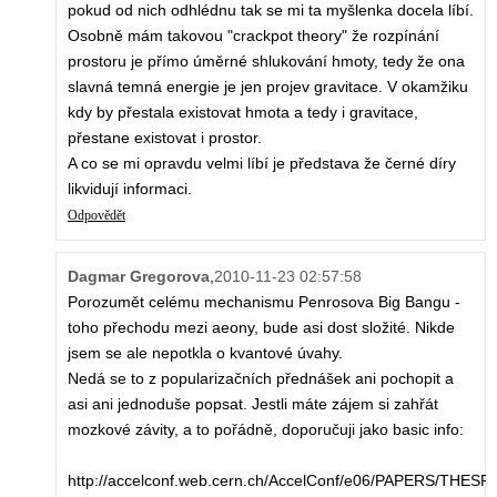
pokud od nich odhlédnu tak se mi ta myšlenka docela líbí.
Osobně mám takovou "crackpot theory" že rozpínání
prostoru je přímo úměrné shlukování hmoty, tedy že ona
slavná temná energie je jen projev gravitace. V okamžiku
kdy by přestala existovat hmota a tedy i gravitace,
přestane existovat i prostor.
A co se mi opravdu velmi líbí je představa že černé díry
likvidují informaci.
Odpovědět
Dagmar Gregorova
,
2010-11-23 02:57:58
Porozumět celému mechanismu Penrosova Big Bangu -
toho přechodu mezi aeony, bude asi dost složité. Nikde
jsem se ale nepotkla o kvantové úvahy.
Nedá se to z popularizačních přednášek ani pochopit a
asi ani jednoduše popsat. Jestli máte zájem si zahřát
mozkové závity, a to pořádně, doporučuji jako basic info:
http://accelconf.web.cern.ch/AccelConf/e06/PAPERS/THES