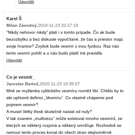
Odpovědět
Karel Š
Milan Závodný
,
2010-11-23 20:27:19
"Nikdy nehovor nikdy" platí i v tomto prípade. Čo ak bude
bezozbytku a bez diskusie vypočítané, že čas a priestor majú
svoje hranice? Zvyšok bude vesmír s inou fyzikou. Raz nás
tento vesmír pohltí a u nás budú platiť iné pravidlá.
Odpovědět
Co je vesmír_
Jaroslav Bartoš
,
2010-11-23 10:35:07
Mně se myšlenka cyklického vesmíru rovněž líbí. Chtělo by to
ale upřesnit definici „Vesmíru“. Co vlastně chápeme pod
pojmem vesmír?
A musel Velký třesk skutečně nastat od nuly?
V tak zvaném „multivezu“ může existovat mnoho vesmírů, ze
kterých se některý rozpíná a některý smršťuje. Rozhodně se
nemusí tento proces konat do všech stran stejnoměrně.