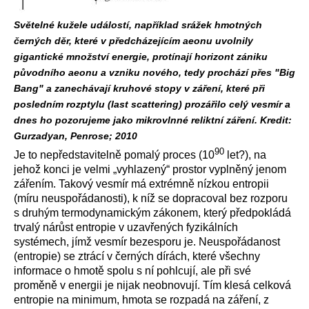
Světelné kužele událostí, například srážek hmotných
černých děr, které v předcházejícím aeonu uvolnily
gigantické množství energie, protínají horizont zániku
původního aeonu a vzniku nového, tedy prochází přes "Big
Bang" a zanechávají kruhové stopy v záření, které při
posledním rozptylu (last scattering) prozářilo celý vesmír a
dnes ho pozorujeme jako mikrovlnné reliktní záření. Kredit:
Gurzadyan, Penrose; 2010
90
Je to nepředstavitelně pomalý proces (10
let?), na
jehož konci je velmi „vyhlazený“ prostor vyplněný jenom
zářením. Takový vesmír má extrémně nízkou entropii
(míru neuspořádanosti), k níž se dopracoval bez rozporu
s druhým termodynamickým zákonem, který předpokládá
trvalý nárůst entropie v uzavřených fyzikálních
systémech, jímž vesmír bezesporu je. Neuspořádanost
(entropie) se ztrácí v černých dírách, které všechny
informace o hmotě spolu s ní pohlcují, ale při své
proměně v energii je nijak neobnovují. Tím klesá celková
entropie na minimum, hmota se rozpadá na záření, z