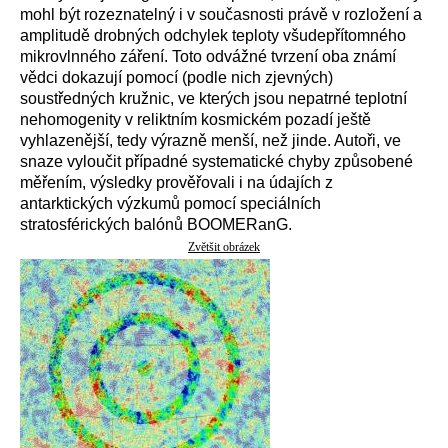
mohl být rozeznatelný i v současnosti právě v rozložení a
amplitudě drobných odchylek teploty všudepřítomného
mikrovlnného záření. Toto odvážné tvrzení oba známí
vědci dokazují pomocí (podle nich zjevných)
soustředných kružnic, ve kterých jsou nepatrné teplotní
nehomogenity v reliktním kosmickém pozadí ještě
vyhlazenější, tedy výrazně menší, než jinde. Autoři, ve
snaze vyloučit případné systematické chyby způsobené
měřením, výsledky prověřovali i na údajích z
antarktických výzkumů pomocí speciálních
stratosférických balónů BOOMERanG.
Zvětšit obrázek