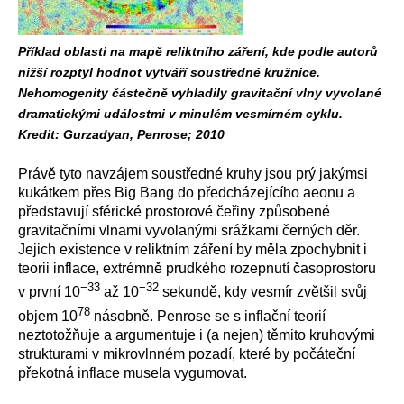
Příklad oblasti na mapě reliktního záření, kde podle autorů
nižší rozptyl hodnot vytváří soustředné kružnice.
Nehomogenity částečně vyhladily gravitační vlny vyvolané
dramatickými událostmi v minulém vesmírném cyklu.
Kredit: Gurzadyan, Penrose; 2010
Právě tyto navzájem soustředné kruhy jsou prý jakýmsi
kukátkem přes Big Bang do předcházejícího aeonu a
představují sférické prostorové čeřiny způsobené
gravitačními vlnami vyvolanými srážkami černých děr.
Jejich existence v reliktním záření by měla zpochybnit i
teorii inflace, extrémně prudkého rozepnutí časoprostoru
−33
−32
v první 10
až 10
sekundě, kdy vesmír zvětšil svůj
78
objem 10
násobně. Penrose se s inflační teorií
neztotožňuje a argumentuje i (a nejen) těmito kruhovými
strukturami v mikrovlnném pozadí, které by počáteční
překotná inflace musela vygumovat.