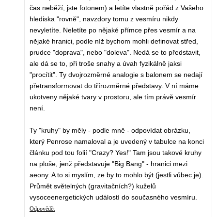
čas neběží, jste fotonem) a letíte vlastně pořád z Vašeho
hlediska "rovně", navzdory tomu z vesmíru nikdy
nevyletíte. Neletíte po nějaké přímce přes vesmír a na
nějaké hranici, podle níž bychom mohli definovat střed,
prudce "doprava", nebo "doleva". Nedá se to představit,
ale dá se to, při troše snahy a úvah fyzikálně jaksi
"procítit". Ty dvojrozměrné analogie s balonem se nedají
přetransformovat do třírozměrné představy. V ní máme
ukotveny nějaké tvary v prostoru, ale tím právě vesmír
není.
Ty "kruhy" by měly - podle mně - odpovídat obrázku,
který Penrose namaloval a je uvedený v tabulce na konci
článku pod tou folií "Crazy? Yes!" Tam jsou takové kruhy
na ploše, jenž představuje "Big Bang" - hranici mezi
aeony. A to si myslím, ze by to mohlo být (jestli vůbec je).
Průmět světelných (gravitačních?) kuželů
vysoceenergetických událostí do současného vesmíru.
Odpovědět