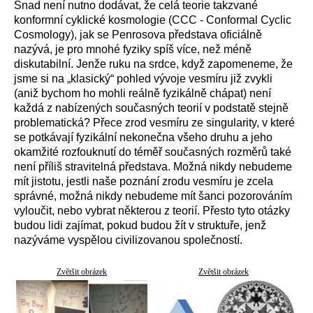
Snad není nutno dodávat, že celá teorie takzvané
konformní cyklické kosmologie (CCC - Conformal Cyclic
Cosmology), jak se Penrosova představa oficiálně
nazývá, je pro mnohé fyziky spíš více, než méně
diskutabilní. Jenže ruku na srdce, když zapomeneme, že
jsme si na „klasický“ pohled vývoje vesmíru již zvykli
(aniž bychom ho mohli reálně fyzikálně chápat) není
každá z nabízených současných teorií v podstatě stejně
problematická? Přece zrod vesmíru ze singularity, v které
se potkávají fyzikální nekonečna všeho druhu a jeho
okamžité rozfouknutí do téměř současných rozměrů také
není příliš stravitelná představa. Možná nikdy nebudeme
mít jistotu, jestli naše poznání zrodu vesmíru je zcela
správné, možná nikdy nebudeme mít šanci pozorováním
vyloučit, nebo vybrat některou z teorií. Přesto tyto otázky
budou lidi zajímat, pokud budou žít v struktuře, jenž
nazýváme vyspělou civilizovanou společností.
Zvětšit obrázek
Zvětšit obrázek