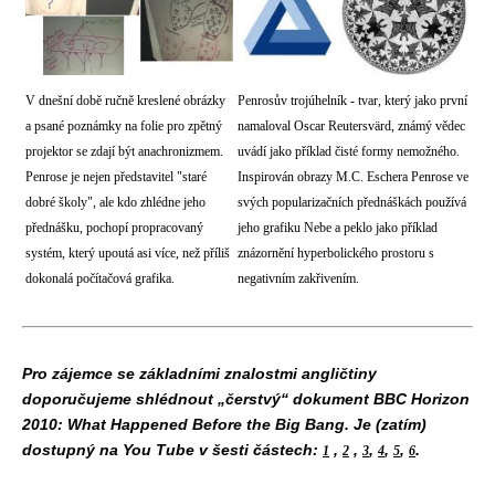
V dnešní době ručně kreslené obrázky
Penrosův trojúhelník - tvar, který jako první
a psané poznámky na folie pro zpětný
namaloval Oscar Reutersvärd, známý vědec
projektor se zdají být anachronizmem.
uvádí jako příklad čisté formy nemožného.
Penrose je nejen představitel "staré
Inspirován obrazy M.C. Eschera Penrose ve
dobré školy", ale kdo zhlédne jeho
svých popularizačních přednáškách používá
přednášku, pochopí propracovaný
jeho grafiku Nebe a peklo jako příklad
systém, který upoutá asi více, než příliš
znázornění hyperbolického prostoru s
dokonalá počítačová grafika.
negativním zakřivením.
Pro zájemce se základními znalostmi angličtiny
doporučujeme shlédnout „čerstvý“ dokument BBC Horizon
2010: What Happened Before the Big Bang. Je (zatím)
dostupný na You Tube v šesti částech:
,
,
,
,
,
.
1
2
3
4
5
6