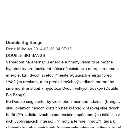
Double Big Bangs
Rene Mikolas
,
2014-03-26 04:07:15
DOUBLE BIG BANGS
Vzhľadom na alternáciu energie a hmoty vesmíru je možné
hypoteticky predpokladať súčasnú existenciu energie a temnej
energie, tzn. dvoch svetov (*neinteragujúcich energií )pred
**Veľkým treskom, a po predložených výsledkoch meraní by
sme mohli pristúpiť k hypotéze Dvoch veľkých treskov (Double
Big Bangs).
Po Double singularite, by viedli obe zmienené udalosti (Bangs v
simulovaných časoch kratších než krátke) k rázovej vlne dvoch
hmôt (***rozdielu dvoch exponenciálne spôsobených inflácií a z
nich vyplývajúcich interakcií “hmoty a temnej hmoty”), teda k
rázovej vlne obidvoch hmôt (roztvorenie priestoru a času), ktorá