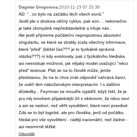
Dagmar Gregorova
,
2010-11-23 07:25:38
AD: "...co bylo na začátku těch všech eonů."
Jestli jde o doslova věčný cyklus, pak eon.... nekonečno
je také zlomyslně nepředstavitelné a irituje nás...
Ale jestli přijmeme počáteční nepropustnou absolutní
singularitu, ve které se ztratily zcela všechny informace,
které "před" (běžel čas??? je to fyzikálně správná
otázka???) ní kdy existovaly, pak z fyzikálního hlediska
asi neexistuje možnost, jak nějaký model uvažující "něco
před" testovat. Ptát se na to člověk může, jenže
představou, že na to chce znát odpověď nahrává šanci,
že uvěří těm náboženským interpretacím. I s dalšími
důsledky... Feynman se moudře vyjádřil, když řekl, že je
pro něj mnohem přijatelnější žít s vědomím, že něco neví
a ani se nedoví, než věřit vysvětlení, které není pravdivé.
Zdá se to být logické, ale pro člověka, jenž od počátku
hledal pro vše vysvětlení - raději iracionální, než žádné -
asi nesmírně těžké.
Odpovědět