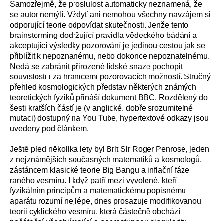
Samozřejmě, že proslulost automaticky neznamená, že
se autor nemýlí. Vždyť ani nemohou všechny navzájem si
odporující teorie odpovídat skutečnosti. Jenže tento
brainstorming dodržující pravidla vědeckého bádání a
akceptující výsledky pozorování je jedinou cestou jak se
přiblížit k nepoznanému, nebo dokonce nepoznatelnému.
Nedá se zabránit přirozené lidské snaze pochopit
souvislosti i za hranicemi pozorovacích možností. Stručný
přehled kosmologických představ některých známých
teoretických fyziků přináší dokument BBC. Rozdělený do
šesti kratších částí je (v anglické, dobře srozumitelné
mutaci) dostupný na You Tube, hypertextové odkazy jsou
uvedeny pod článkem.
Ještě před několika lety byl Brit Sir Roger Penrose, jeden
z nejznámějších současných matematiků a kosmologů,
zástáncem klasické teorie Big Bangu a inflační fáze
raného vesmíru. I když patří mezi vyvolené, kteří
fyzikálním principům a matematickému popisnému
aparátu rozumí nejlépe, dnes prosazuje modifikovanou
teorii cyklického vesmíru, která částečně obchází