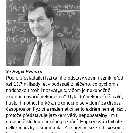
Sir Roger Penrose
Podle převládající fyzikální představy vesmír vznikl před
asi 13,7 miliardy let v podstatě z něčeho, co bychom s
nadsázkou mohli nazvat „nic, v čem je nekonečně
zkomprimované nekonečno“. Bylo „to“ nekonečně malé,
husté, hmotné, horké a nekonečně se v „tom“ zakřivoval
časoprostor. Fyzici a matematici tento extrém nemají rádi,
protože představuje jazykem vědy nepopsatelný limit
našeho čistě teoretického poznání. Pojmenován byl ale
celkem hezky – singularita. Z té prvotní se zrodil vesmír -