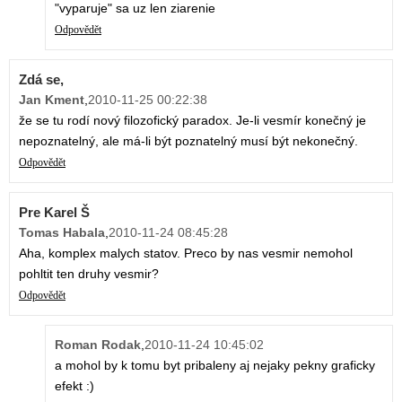
"vyparuje" sa uz len ziarenie
Odpovědět
Zdá se,
Jan Kment
,
2010-11-25 00:22:38
že se tu rodí nový filozofický paradox. Je-li vesmír konečný je
nepoznatelný, ale má-li být poznatelný musí být nekonečný.
Odpovědět
Pre Karel Š
Tomas Habala
,
2010-11-24 08:45:28
Aha, komplex malych statov. Preco by nas vesmir nemohol
pohltit ten druhy vesmir?
Odpovědět
Roman Rodak
,
2010-11-24 10:45:02
a mohol by k tomu byt pribaleny aj nejaky pekny graficky
efekt :)