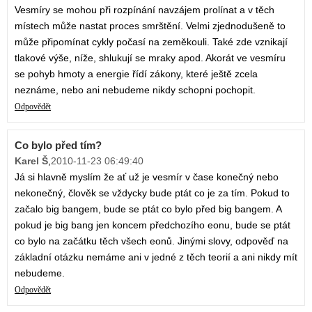
Vesmíry se mohou při rozpínání navzájem prolínat a v těch
místech může nastat proces smrštění. Velmi zjednodušeně to
může připomínat cykly počasí na zeměkouli. Také zde vznikají
tlakové výše, níže, shlukují se mraky apod. Akorát ve vesmíru
se pohyb hmoty a energie řídí zákony, které ještě zcela
neznáme, nebo ani nebudeme nikdy schopni pochopit.
Odpovědět
Co bylo před tím?
Karel Š
,
2010-11-23 06:49:40
Já si hlavně myslím že ať už je vesmír v čase konečný nebo
nekonečný, člověk se vždycky bude ptát co je za tím. Pokud to
začalo big bangem, bude se ptát co bylo před big bangem. A
pokud je big bang jen koncem předchozího eonu, bude se ptát
co bylo na začátku těch všech eonů. Jinými slovy, odpověď na
základní otázku nemáme ani v jedné z těch teorií a ani nikdy mít
nebudeme.
Odpovědět