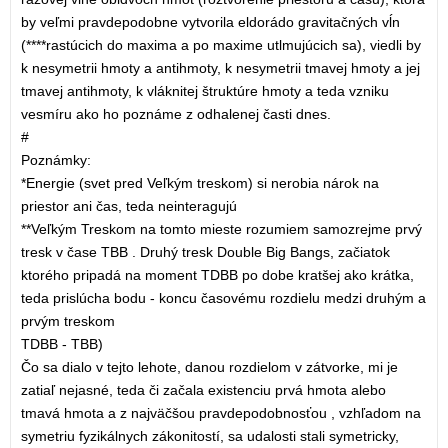
by veľmi pravdepodobne vytvorila eldorádo gravitačných vĺn
(****rastúcich do maxima a po maxime utlmujúcich sa), viedli by
k nesymetrii hmoty a antihmoty, k nesymetrii tmavej hmoty a jej
tmavej antihmoty, k vláknitej štruktúre hmoty a teda vzniku
vesmíru ako ho poznáme z odhalenej časti dnes.
#
Poznámky:
*Energie (svet pred Veľkým treskom) si nerobia nárok na
priestor ani čas, teda neinteragujú
**Veľkým Treskom na tomto mieste rozumiem samozrejme prvý
tresk v čase TBB . Druhý tresk Double Big Bangs, začiatok
ktorého pripadá na moment TDBB po dobe kratšej ako krátka,
teda prislúcha bodu - koncu časovému rozdielu medzi druhým a
prvým treskom
TDBB - TBB)
Čo sa dialo v tejto lehote, danou rozdielom v zátvorke, mi je
zatiaľ nejasné, teda či začala existenciu prvá hmota alebo
tmavá hmota a z najväčšou pravdepodobnosťou , vzhľadom na
symetriu fyzikálnych zákonitostí, sa udalosti stali symetricky,