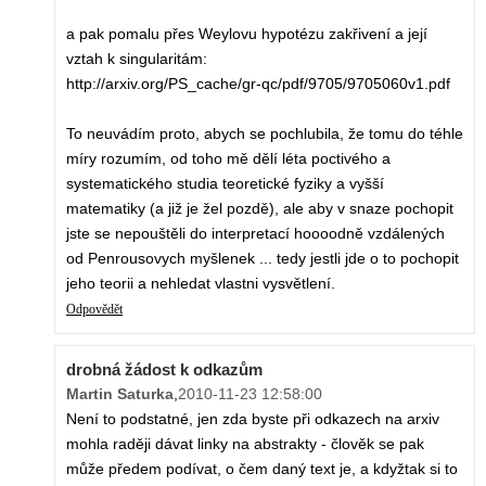
a pak pomalu přes Weylovu hypotézu zakřivení a její
vztah k singularitám:
http://arxiv.org/PS_cache/gr-qc/pdf/9705/9705060v1.pdf
To neuvádím proto, abych se pochlubila, že tomu do téhle
míry rozumím, od toho mě dělí léta poctivého a
systematického studia teoretické fyziky a vyšší
matematiky (a již je žel pozdě), ale aby v snaze pochopit
jste se nepouštěli do interpretací hoooodně vzdálených
od Penrousovych myšlenek ... tedy jestli jde o to pochopit
jeho teorii a nehledat vlastni vysvětlení.
Odpovědět
drobná žádost k odkazům
Martin Saturka
,
2010-11-23 12:58:00
Není to podstatné, jen zda byste při odkazech na arxiv
mohla raději dávat linky na abstrakty - člověk se pak
může předem podívat, o čem daný text je, a kdyžtak si to