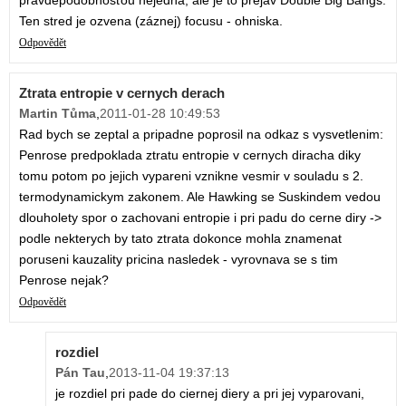
Ten stred je ozvena (záznej) focusu - ohniska.
Odpovědět
Ztrata entropie v cernych derach
Martin Tůma
,
2011-01-28 10:49:53
Rad bych se zeptal a pripadne poprosil na odkaz s vysvetlenim:
Penrose predpoklada ztratu entropie v cernych diracha diky
tomu potom po jejich vypareni vznikne vesmir v souladu s 2.
termodynamickym zakonem. Ale Hawking se Suskindem vedou
dlouholety spor o zachovani entropie i pri padu do cerne diry ->
podle nekterych by tato ztrata dokonce mohla znamenat
poruseni kauzality pricina nasledek - vyrovnava se s tim
Penrose nejak?
Odpovědět
rozdiel
Pán Tau
,
2013-11-04 19:37:13
je rozdiel pri pade do ciernej diery a pri jej vyparovani,