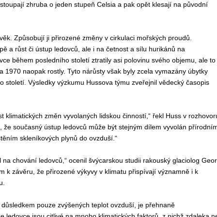
 stoupají zhruba o jeden stupeň Celsia a pak opět klesají na původní
ověk. Způsobují ji přirozené změny v cirkulaci mořských proudů.
a růst či ústup ledovců, ale i na četnost a sílu hurikánů na
vce během posledního století ztratily asi polovinu svého objemu, ale to
 1970 naopak rostly. Tyto nárůsty však byly zcela vymazány úbytky
o století. Výsledky výzkumu Hussova týmu zveřejnil vědecký časopis
limatických změn vyvolaných lidskou činností,“ řekl Huss v rozhovor
vá, že současný ústup ledovců může být stejným dílem vyvolán přírodním
štěním skleníkových plynů do ovzduší.“
il na chování ledovců,“ ocenil švýcarskou studii rakouský glaciolog Geo
m k závěru, že přirozené výkyvy v klimatu přispívají významně i k
u.
ů důsledkem pouze zvýšených teplot ovzduší, je přehnaně
e ledovce jsou citlivé na mnoho klimatických faktorů, z nichž zdaleka n