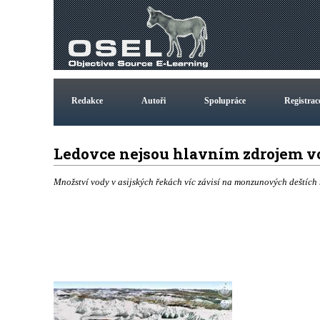
Redakce
Autoři
Spolupráce
Registrac
Ledovce nejsou hlavním zdrojem v
Množství vody v asijských řekách víc závisí na monzunových deštích 