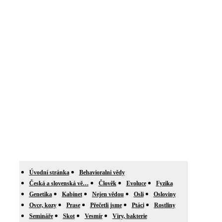
Úvodní stránka
Behavioralni vědy
Česká a slovenská vě…
Člověk
Evoluce
Fyzika
Genetika
Kabinet
Nejen vědou
Osli
Osloviny
Ovce, kozy
Prase
Přečetli jsme
Ptáci
Rostliny
Semináře
Skot
Vesmír
Viry, bakterie