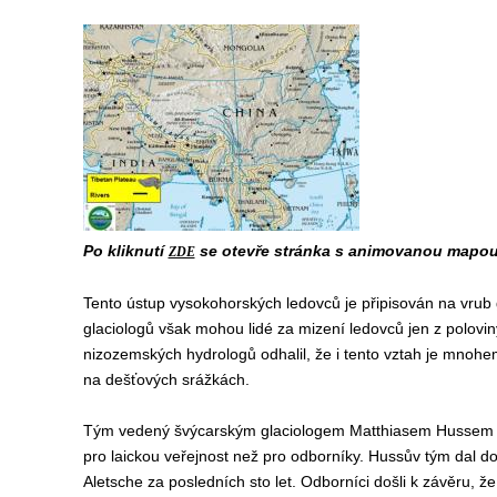
Po kliknutí
se otevře stránka s animovanou mapou 
ZDE
Tento ústup vysokohorských ledovců je připisován na vrub
glaciologů však mohou lidé za mizení ledovců jen z polovin
nizozemských hydrologů odhalil, že i tento vztah je mnohe
na dešťových srážkách.
Tým vedený švýcarským glaciologem Matthiasem Hussem z u
pro laickou veřejnost než pro odborníky. Hussův tým dal d
Aletsche za posledních sto let. Odborníci došli k závěru, ž