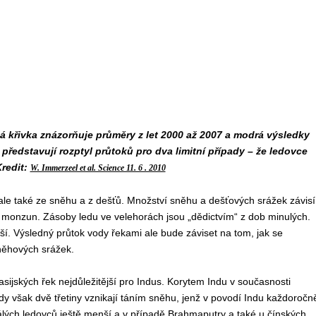
á křivka znázorňuje průměry z let 2000 až 2007 a modrá výsledky
ředstavují rozptyl průtoků pro dva limitní případy – že ledovce
Kredit:
W. Immerzeel et al. Science 11. 6 . 2010
 ale také ze sněhu a z dešťů. Množství sněhu a dešťových srážek závisí
 monzun. Zásoby ledu ve velehorách jsou „dědictvím“ z dob minulých.
nší. Výsledný průtok vody řekami ale bude záviset na tom, jak se
ěhových srážek.
asijských řek nejdůležitější pro Indus. Korytem Indu v současnosti
ody však dvě třetiny vznikají táním sněhu, jenž v povodí Indu každoročn
álých ledovců ještě menší a v případě Brahmaputry a také u čínských