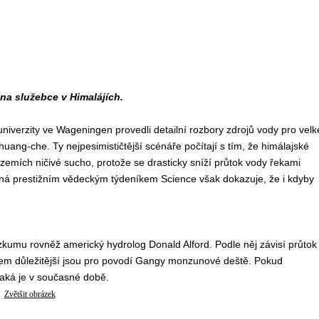
 na služebce v Himalájích.
iverzity ve Wageningen provedli detailní rozbory zdrojů vody pro velk
uang-che. Ty nejpesimističtější scénáře počítají s tím, že himálajské
územích ničivé sucho, protože se drasticky sníží průtok vody řekami
ěná prestižním vědeckým týdeníkem Science však dokazuje, že i kdyby
mu rovněž americký hydrolog Donald Alford. Podle něj závisí průtok
hem důležitější jsou pro povodí Gangy monzunové deště. Pokud
aká je v současné době.
Zvětšit obrázek