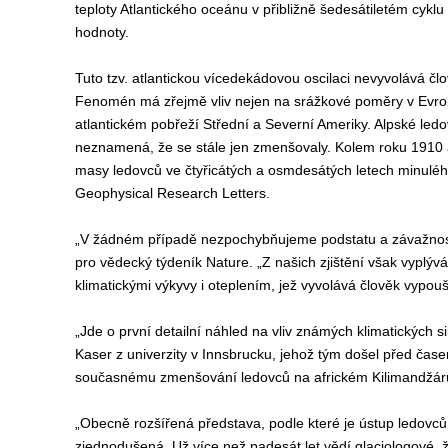
teploty Atlantického oceánu v přibližně šedesátiletém cyklu
hodnoty.
Tuto tzv. atlantickou vícedekádovou oscilaci nevyvolává čl
Fenomén má zřejmě vliv nejen na srážkové poměry v Evropě 
atlantickém pobřeží Střední a Severní Ameriky. Alpské ledo
neznamená, že se stále jen zmenšovaly. Kolem roku 1910 a
masy ledovců ve čtyřicátých a osmdesátých letech minuléh
Geophysical Research Letters.
„V žádném případě nezpochybňujeme podstatu a závažnost k
pro vědecký týdeník Nature. „Z našich zjištění však vyplý
klimatickými výkyvy i oteplením, jež vyvolává člověk vypou
„Jde o první detailní náhled na vliv známých klimatických s
Kaser z univerzity v Innsbrucku, jehož tým došel před čase
současnému zmenšování ledovců na africkém Kilimandžár
„Obecně rozšířená představa, podle které je ústup ledovc
zjednodušená. Už více než padesát let vědí glaciologové, ž