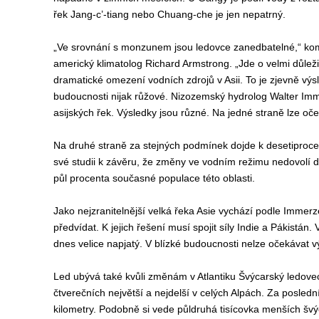
řek Jang-c’-tiang nebo Chuang-che je jen nepatrný.
„Ve srovnání s monzunem jsou ledovce zanedbatelné,“ kom
americký klimatolog Richard Armstrong. „Jde o velmi důleži
dramatické omezení vodních zdrojů v Asii. To je zjevně vý
budoucnosti nijak růžové. Nizozemský hydrolog Walter Imm
asijských řek. Výsledky jsou různé. Na jedné straně lze oč
Na druhé straně za stejných podmínek dojde k desetiproce
své studii k závěru, že změny ve vodním režimu nedovolí do r
půl procenta současné populace této oblasti.
Jako nejzranitelnější velká řeka Asie vychází podle Immer
předvídat. K jejich řešení musí spojit síly Indie a Pákistá
dnes velice napjatý. V blízké budoucnosti nelze očekávat v
Led ubývá také kvůli změnám v Atlantiku Švýcarský ledovec
čtverečních největší a nejdelší v celých Alpách. Za poslední 
kilometry. Podobně si vede půldruhá tisícovka menších šv