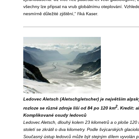
všechny lze připsat na vrub globálnímu oteplování. Vzhledem 
nesmírně důležité zjištění,“ říká Kaser.
Ledovec Aletsch (Aletschgletscher) je největším alp
2
rozloze se různé zdroje liší od 84 po 120 km
. Kredit: 
Komplikované osudy ledovců
Ledovec Aletsch, dlouhý kolem 23 kilometrů a o ploše 120 ki
století se zkrátil o dva kilometry. Podle švýcarských glacio
Současný ústup ledovců může být stejným dílem vyvolán pří