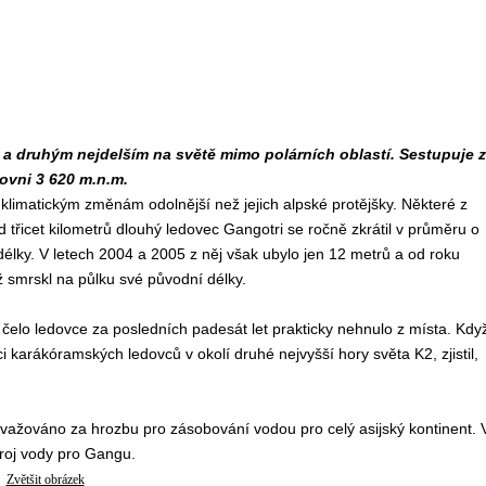
a druhým nejdelším na světě mimo polárních oblastí. Sestupuje z
ovni 3 620 m.n.m.
limatickým změnám odolnější než jejich alpské protějšky. Některé z
 třicet kilometrů dlouhý ledovec Gangotri se ročně zkrátil v průměru o
délky. V letech 2004 a 2005 z něj však ubylo jen 12 metrů a od roku
už smrskl na půlku své původní délky.
 čelo ledovce za posledních padesát let prakticky nehnulo z místa. Kdy
 karákóramských ledovců v okolí druhé nejvyšší hory světa K2, zjistil,
ažováno za hrozbu pro zásobování vodou pro celý asijský kontinent. 
droj vody pro Gangu.
Zvětšit obrázek