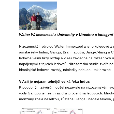
Walter W. Immerzeel z University v Utrechtu s kolegyní
Nizozemský hydrolog Walter Immerzeel a jeho kolegové z un
asijské řeky Indus, Gangu, Brahmaputru, Jang-c’-tiang a Ch
ledovce velmi brzy roztají a v Asii zavládne na rozsáhlých 
napájenými z tajících ledovců. Nizozemská studie zveřejn
himálajské ledovce roztály, následky nebudou tak hrozné.
V Asii je nejzranitelnější velká řeka Indus
K podobným závěrům došel nezávisle na nizozemském výzku
vody Gangou jen ze tří až čtyř procent na ledovcích. Mno
monzuny zcela neselžou, zůstane Ganga i nadále taková, j