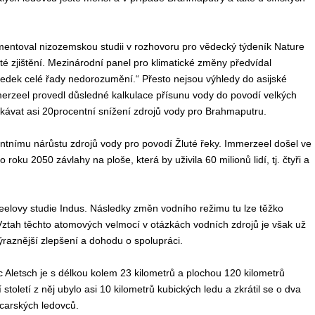
entoval nizozemskou studii v rozhovoru pro vědecký týdeník Nature
té zjištění. Mezinárodní panel pro klimatické změny předvídal
sledek celé řady nedorozumění.“ Přesto nejsou výhledy do asijské
erzeel provedl důsledné kalkulace přísunu vody do povodí velkých
ekávat asi 20procentní snížení zdrojů vody pro Brahmaputru.
ntnímu nárůstu zdrojů vody pro povodí Žluté řeky. Immerzeel došel ve
oku 2050 závlahy na ploše, která by uživila 60 milionů lidí, tj. čtyři a
zeelovy studie Indus. Následky změn vodního režimu tu lze těžko
n. Vztah těchto atomových velmocí v otázkách vodních zdrojů je však už
ýraznější zlepšení a dohodu o spolupráci.
 Aletsch je s délkou kolem 23 kilometrů a plochou 120 kilometrů
století z něj ubylo asi 10 kilometrů kubických ledu a zkrátil se o dva
ýcarských ledovců.