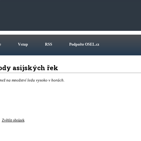
e
Vstup
RSS
Podpořte OSEL.cz
ody asijských řek
než na množství ledu vysoko v horách.
Zvětšit obrázek