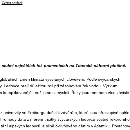
Zvětšit obrázek
sedmi největších řek pramenících na Tibetské náhorní plošině.
 globálních změn klimatu vyvolaných člověkem. Podle švýcarských
y. Ledovce hrají důležitou roli při zásobování řek vodou. Výzkum
m komplikovanější, než jsme si mysleli. Řeky jsou mnohem více závislé
niverzity ve Freiburgu došel k závěrům, které jsou překvapivé spíše
ohromady data z měření třicítky švýcarských ledovců včetně rekordního
e tání alpských ledovců je silně ovlivňováno děním v Atlantiku. Povrchov