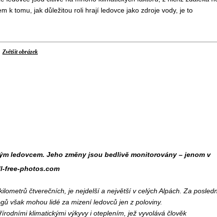
k tomu, jak důležitou roli hrají ledovce jako zdroje vody, je to
Zvětšit obrázek
ským ledovcem. Jeho změny jsou bedlivě monitorovány – jenom v
all-free-photos.com
lometrů čtverečních, je nejdelší a největší v celých Alpách. Za posledn
logů však mohou lidé za mizení ledovců jen z poloviny.
rodními klimatickými výkyvy i oteplením, jež vyvolává člověk