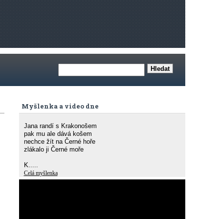
Myšlenka a video dne
Jana randí s Krakonošem
pak mu ale dává košem
nechce žít na Černé hoře
zlákalo ji Černé moře
K.....
Celá myšlenka