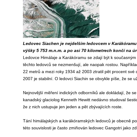
Ledovec Siachen je nejdelším ledovcem v Karákóramu 
výšky 5 753 m.n.m. a po asi 70 kilometrech končí na úr
Ledovce Himálaje a Karákóramu se zdají být k současným k
těchto ledovců se nezmenšují, ale naopak rostou. Například
22 metrů a mezi roky 1934 až 2003 ztratil pět procent své 
2007 je stabilní. O ledovci Siachin se obvykle píše, že se 
Nejnovější měření indických odborníků ale dokládají, že se
kanadský glaciolog Kenneth Hewitt nedávno studoval šestici
že z nich ustupuje jen jeden a pět zbývajících roste.
Tání himálajských a karákóramských ledovců je obecně pov
této souvislosti je často zmiňován ledovec Gangotri jako z