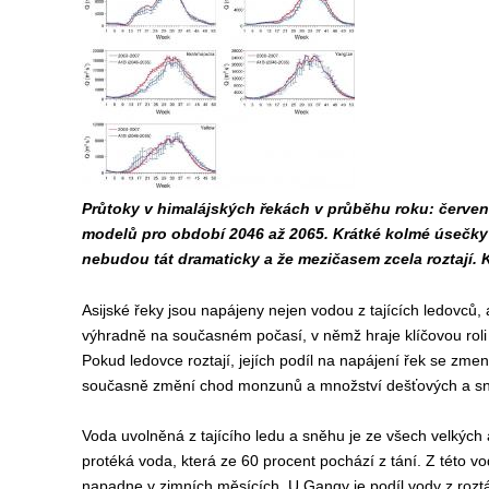
Průtoky v himalájských řekách v průběhu roku: červen
modelů pro období 2046 až 2065. Krátké kolmé úsečky p
nebudou tát dramaticky a že mezičasem zcela roztají. 
Asijské řeky jsou napájeny nejen vodou z tajících ledovců,
výhradně na současném počasí, v němž hraje klíčovou roli
Pokud ledovce roztají, jejích podíl na napájení řek se zme
současně změní chod monzunů a množství dešťových a sn
Voda uvolněná z tajícího ledu a sněhu je ze všech velkých 
protéká voda, která ze 60 procent pochází z tání. Z této v
napadne v zimních měsících. U Gangy je podíl vody z rozt