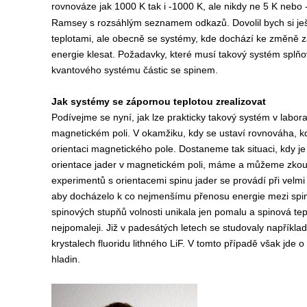
rovnováze jak 1000 K tak i -1000 K, ale nikdy ne 5 K nebo 
Ramsey s rozsáhlým seznamem odkazů. Dovolil bych si ještě
teplotami, ale obecně se systémy, kde dochází ke změně záv
energie klesat. Požadavky, které musí takový systém splňov
kvantového systému částic se spinem.
Jak systémy se zápornou teplotou zrealizovat
Podívejme se nyní, jak lze prakticky takový systém v labor
magnetickém poli. V okamžiku, kdy se ustaví rovnováha, kd
orientaci magnetického pole. Dostaneme tak situaci, kdy je
orientace jader v magnetickém poli, máme a můžeme zkouma
experimentů s orientacemi spinu jader se provádí při velmi n
aby docházelo k co nejmenšímu přenosu energie mezi spino
spinových stupňů volnosti unikala jen pomalu a spinová te
nejpomaleji. Již v padesátých letech se studovaly například
krystalech fluoridu lithného LiF. V tomto případě však jd
hladin.