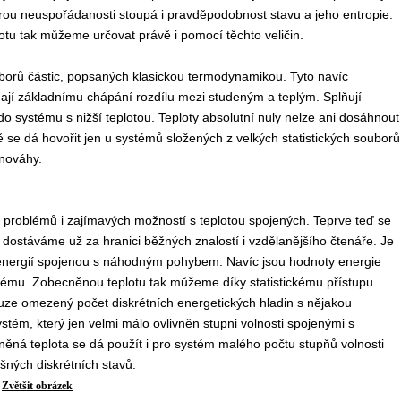
rou neuspořádanosti stoupá i pravděpodobnost stavu a jeho entropie.
eplotu tak můžeme určovat právě i pomocí těchto veličin.
borů částic, popsaných klasickou termodynamikou. Tyto navíc
dají základnímu chápání rozdílu mezi studeným a teplým. Splňují
do systému s nižší teplotou. Teploty absolutní nuly nelze ani dosáhnout
tě se dá hovořit jen u systémů složených z velkých statistických souborů
nováhy.
problémů i zajímavých možností s teplotou spojených. Teprve teď se
e dostáváme už za hranici běžných znalostí i vzdělanějšího čtenáře. Je
n energií spojenou s náhodným pohybem. Navíc jsou hodnoty energie
stému. Zobecněnou teplotu tak můžeme díky statistickému přístupu
ouze omezený počet diskrétních energetických hladin s nějakou
stém, který jen velmi málo ovlivněn stupni volnosti spojenými s
něná teplota se dá použít i pro systém malého počtu stupňů volnosti
ušných diskrétních stavů.
Zvětšit obrázek