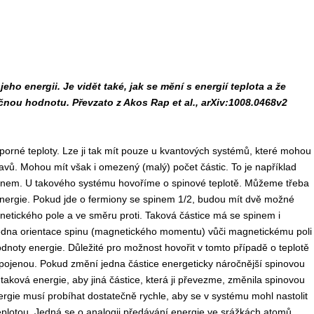
ho energii. Je vidět také, jak se mění s energií teplota a že
čnou hodnotu. Převzato z Akos Rap et al., arXiv:1008.0468v2
záporné teploty. Lze ji tak mít pouze u kvantových systémů, které mohou
vů. Mohou mít však i omezený (malý) počet částic. To je například
pinem. U takového systému hovoříme o spinové teplotě. Můžeme třeba
nergie. Pokud jde o fermiony se spinem 1/2, budou mít dvě možné
netického pole a ve směru proti. Taková částice má se spinem i
dna orientace spinu (magnetického momentu) vůči magnetickému poli
noty energie. Důležité pro možnost hovořit v tomto případě o teplotě
m spojenou. Pokud změní jedna částice energeticky náročnější spinovou
aková energie, aby jiná částice, která ji převezme, změnila spinovou
rgie musí probíhat dostatečně rychle, aby se v systému mohl nastolit
plotou. Jedná se o analogii předávání energie ve srážkách atomů