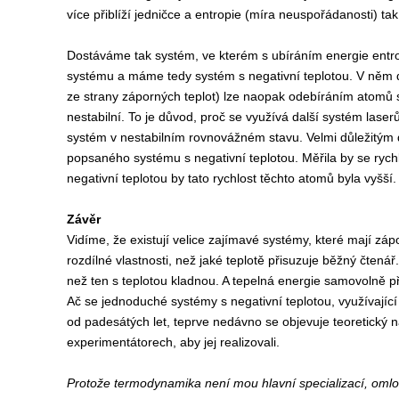
více přiblíží jedničce a entropie (míra neuspořádanosti) tak
Dostáváme tak systém, ve kterém s ubíráním energie entro
systému a máme tedy systém s negativní teplotou. V něm dal
ze strany záporných teplot) lze naopak odebíráním atomů s
nestabilní. To je důvod, proč se využívá další systém laser
systém v nestabilním rovnovážném stavu. Velmi důležitým d
popsaného systému s negativní teplotou. Měřila by se rych
negativní teplotou by tato rychlost těchto atomů byla vyšší.
Závěr
Vidíme, že existují velice zajímavé systémy, které mají záp
rozdílné vlastnosti, než jaké teplotě přisuzuje běžný čtená
než ten s teplotou kladnou. A tepelná energie samovolně p
Ač se jednoduché systémy s negativní teplotou, využívající
od padesátých let, teprve nedávno se objevuje teoretický
experimentátorech, aby jej realizovali.
Protože termodynamika není mou hlavní specializací, oml