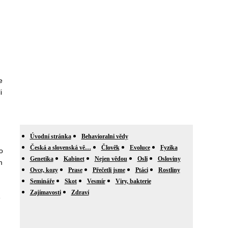
e
i
Úvodní stránka
Behavioralni vědy
Česká a slovenská vě…
Člověk
Evoluce
Fyzika
o
Genetika
Kabinet
Nejen vědou
Osli
Osloviny
m
Ovce, kozy
Prase
Přečetli jsme
Ptáci
Rostliny
Semináře
Skot
Vesmír
Viry, bakterie
Zajímavosti
Zdraví
e