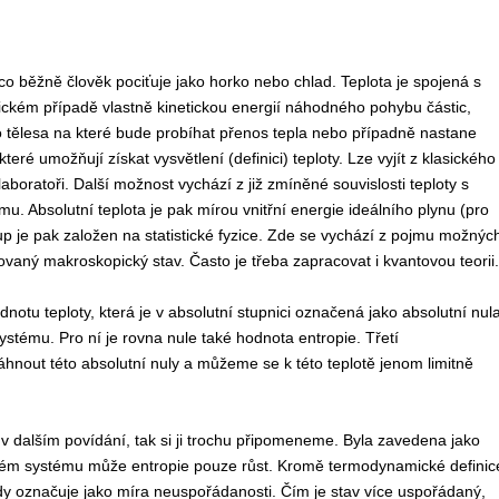
o, co běžně člověk pociťuje jako horko nebo chlad. Teplota je spojená s
asickém případě vlastně kinetickou energií náhodného pohybu částic,
rého tělesa na které bude probíhat přenos tepla nebo případně nastane
ré umožňují získat vysvětlení (definici) teploty. Lze vyjít z klasického
oratoři. Další možnost vychází z již zmíněné souvislosti teploty s
u. Absolutní teplota je pak mírou vnitřní energie ideálního plynu (pro
tup je pak založen na statistické fyzice. Zde se vychází z pojmu možnýc
rovaný makroskopický stav. Často je třeba zapracovat i kvantovou teorii.
tu teploty, která je v absolutní stupnici označená jako absolutní nula
ystému. Pro ní je rovna nule také hodnota entropie. Třetí
out této absolutní nuly a můžeme se k této teplotě jenom limitně
tá v dalším povídání, tak si ji trochu připomeneme. Byla zavedena jako
eném systému může entropie pouze růst. Kromě termodynamické definic
kdy označuje jako míra neuspořádanosti. Čím je stav více uspořádaný,