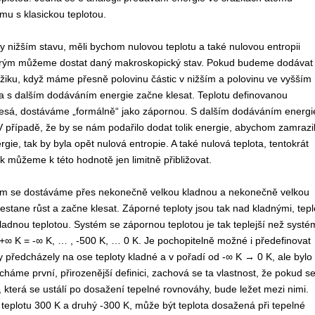
u s klasickou teplotou.
 nižším stavu, měli bychom nulovou teplotu a také nulovou entropii
 kterým můžeme dostat daný makroskopický stav. Pokud budeme dodávat
mžiku, když máme přesně polovinu částic v nižším a polovinu ve vyšším
a s dalším dodáváním energie začne klesat. Teplotu definovanou
klesá, dostáváme „formálně“ jako zápornou. S dalším dodáváním energi
 V případě, že by se nám podařilo dodat tolik energie, abychom zamrazil
ie, tak by byla opět nulová entropie. A také nulová teplota, tentokrát
 můžeme k této hodnotě jen limitně přibližovat.
tám se dostáváme přes nekonečně velkou kladnou a nekonečně velkou
estane růst a začne klesat. Záporné teploty jsou tak nad kladnými, tepl
adnou teplotou. Systém se zápornou teplotou je tak teplejší než systé
…+∞ K = -∞ K, … , -500 K, … 0 K. Je pochopitelně možné i předefinovat
oty předcházely na ose teploty kladné a v pořadí od -∞ K → 0 K, ale bylo
echáme první, přirozenější definici, zachová se ta vlastnost, že pokud s
 která se ustálí po dosažení tepelné rovnováhy, bude ležet mezi nimi.
 teplotu 300 K a druhý -300 K, může být teplota dosažená při tepelné