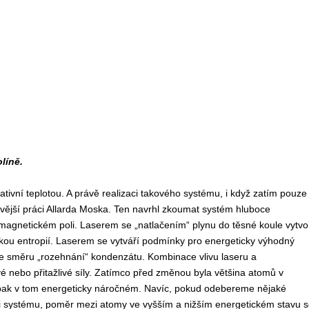
líně.
gativní teplotou. A právě realizaci takového systému, i když zatím pouze
ívější práci Allarda Moska. Ten navrhl zkoumat systém hluboce
agnetickém poli. Laserem se „natlačením“ plynu do těsné koule vytvo
kou entropií. Laserem se vytváří podmínky pro energeticky výhodný
ve směru „rozehnání“ kondenzátu. Kombinace vlivu laseru a
 nebo přitažlivé síly. Zatímco před změnou byla většina atomů v
ak v tom energeticky náročném. Navíc, pokud odebereme nějaké
ii systému, poměr mezi atomy ve vyšším a nižším energetickém stavu s