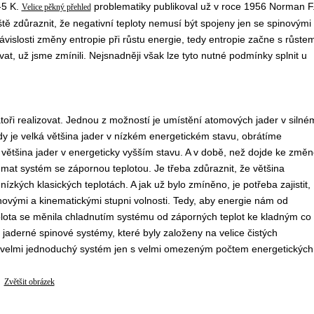
-5 K.
problematiky publikoval už v roce 1956 Norman F
Velice pěkný přehled
 zdůraznit, že negativní teploty nemusí být spojeny jen se spinovými
islosti změny entropie při růstu energie, tedy entropie začne s růste
at, už jsme zmínili. Nejsnadněji však lze tyto nutné podmínky splnit u
atoři realizovat. Jednou z možností je umístění atomových jader v silné
y je velká většina jader v nízkém energetickém stavu, obrátíme
 většina jader v energeticky vyšším stavu. A v době, než dojde ke změ
t systém se zápornou teplotou. Je třeba zdůraznit, že většina
ízkých klasických teplotách. A jak už bylo zmíněno, je potřeba zajistit,
vými a kinematickými stupni volnosti. Tedy, aby energie nám od
plota se měnila chladnutím systému od záporných teplot ke kladným co
 jaderné spinové systémy, které byly založeny na velice čistých
e o velmi jednoduchý systém jen s velmi omezeným počtem energetických
Zvětšit obrázek