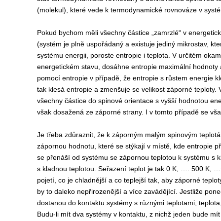
(molekul), které vede k termodynamické rovnováze v systém
Pokud bychom měli všechny částice „zamrzlé“ v energeticky
(systém je plně uspořádaný a existuje jediný mikrostav,
systému energii, poroste entropie i teplota. V určitém oka
energetickém stavu, dosáhne entropie maximální hodnoty 
pomocí entropie v případě, že entropie s růstem energie 
tak klesá entropie a zmenšuje se velikost záporné teploty.
všechny částice do spinové orientace s vyšší hodnotou energ
však dosažená ze záporné strany. I v tomto případě se však
Je třeba zdůraznit, že k záporným malým spinovým teplo
zápornou hodnotu, které se stýkají v místě, kde entropie př
se přenáší od systému se zápornou teplotou k systému s kl
s kladnou teplotou. Seřazení teplot je tak 0 K, …. 500 K, 
pojetí, co je chladnější a co teplejší tak, aby záporné tepl
by to daleko nepřirozenější a více zavádějící. Jestliže pon
dostanou do kontaktu systémy s různými teplotami, teplota,
Budu-li mít dva systémy v kontaktu, z nichž jeden bude mít