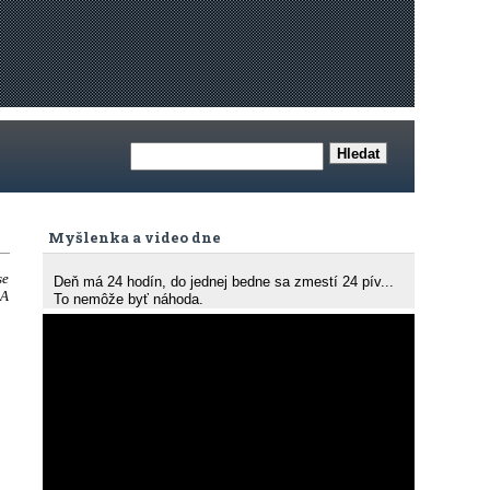
Myšlenka a video dne
se
Deň má 24 hodín, do jednej bedne sa zmestí 24 pív...
 A
To nemôže byť náhoda.