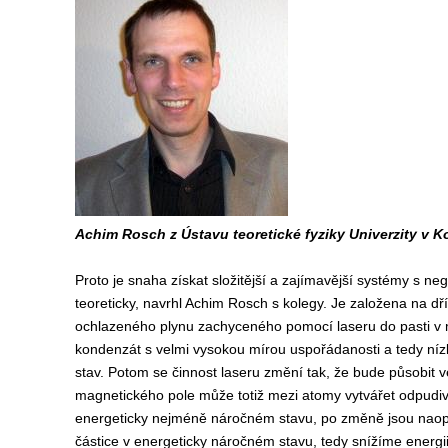
Achim Rosch z Ústavu teoretické fyziky Univerzity v Ko
Proto je snaha získat složitější a zajímavější systémy s ne
teoreticky, navrhl Achim Rosch s kolegy. Je založena na dř
ochlazeného plynu zachyceného pomocí laseru do pasti v m
kondenzát s velmi vysokou mírou uspořádanosti a tedy níz
stav. Potom se činnost laseru změní tak, že bude působit 
magnetického pole může totiž mezi atomy vytvářet odpudivé
energeticky nejméně náročném stavu, po změně jsou naop
částice v energeticky náročném stavu, tedy snížíme energ