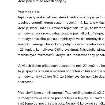
které jsou s touto oblastí spojeny.
Pojem teplota
Teplota je fyzikální veličina, která kvantitativně popisuje t
tepelnou energií, kterou systém (objekt) má, která je v kl
které jej tvoří. Rozdíl či rovnost teplot tak určuje, ze kte
termodynamická rovnováha. Existuje pak několik přístupů, kte
termodynamického popisu empirických veličin měřených v lab
kinetickou energií chaotického pohybu částic daného systém
nižší teploty komplikovanějšího systému). Následující přís
rozlišitelných mikrostavů, kterými lze realizovat daný pozo
Ve všech těchto přístupech dostaneme nejnižší možnou hodno
Ta je spojena s nejnižší možnou hodnotou vnitřní energie s
termodynamický zákon říká, že žádný systém nemůže dosáhn
přibližovat.
Před chvíli jsme zmínili entropii. Tato veličina bude důleži
termodynamická veličina pomocí tepla a teploty. V uzavř
ji můžeme definovat i statisticky. Ne úplně korektně se ně