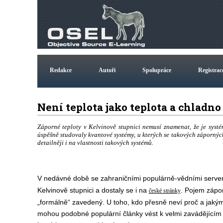
Redakce
Autoři
Spolupráce
Registrac
Není teplota jako teplota a chladn
Záporné teploty v Kelvinově stupnici nemusí znamenat, že je syst
úspěšně studovaly kvantové systémy, u kterých se takových záporných
detailněji i na vlastnosti takových systémů.
V nedávné době se zahraničními populárně-vědními serve
Kelvinově stupnici a dostaly se i na
. Pojem zápor
české stránky
„formálně“ zavedený. U toho, kdo přesně neví proč a jakým
mohou podobné populární články vést k velmi zavádějícím 