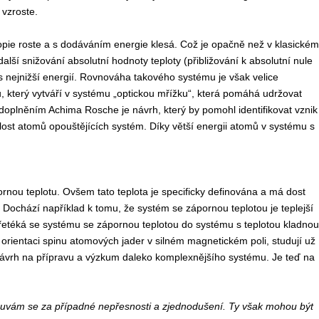
 vzroste.
pie roste a s dodáváním energie klesá. Což je opačně než v klasickém
ší snižování absolutní hodnoty teploty (přibližování k absolutní nule
 nejnižší energií. Rovnováha takového systému je však velice
ů, který vytváří v systému „optickou mřížku“, která pomáhá udržovat
oplněním Achima Rosche je návrh, který by pomohl identifikovat vznik
lost atomů opouštějících systém. Díky větší energii atomů v systému s
ornou teplotu. Ovšem tato teplota je specificky definována a má dost
ř. Dochází například k tomu, že systém se zápornou teplotou je teplejší
řetéká se systému se zápornou teplotou do systému s teplotou kladnou
 orientaci spinu atomových jader v silném magnetickém poli, studují už
 návrh na přípravu a výzkum daleko komplexnějšího systému. Je teď na
ouvám se za případné nepřesnosti a zjednodušení. Ty však mohou být