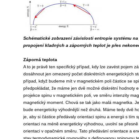
Schématické zobrazení závislosti entropie systému na je
propojení kladných a záporných teplot je přes nekone
Záporná teplota
A to je právě ten specifický případ, kdy lze zavést pojem 
dosáhnout jen omezený počet diskrétních energetických sta
případ, když budeme mít v magnetickém poli částice se s
předpokládat, že máme jen dvě možné diskrétní hodnoty e
projekce spinu v magnetickém poli, ve směru intenzity mag
magnetický moment. Chová se tak jako malá magnetka. Je
bude energeticky výhodnější než druhá. Máme tedy dvě hod
je, aby si částice předávaly orientaci spinu a energii s tí
orientaci na méně energeticky výhodnou, uvolní se přesně t
orientaci v opačném směru. Tato předávání orientace a ene
stav termodynamické rovnováhy s definovanou spinovou te