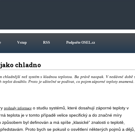
e
Vstup
RSS
Podpořte OSEL.cz
o jako chladno
ém chladnější než systém s kladnou teplotou. Ba právě naopak. V nedávné době 
 teplot dosáhlo. Proto je užitečné se podívat, co pojem záporné teploty znamená.
ry
o studiu systémů, které dosahují záporné teploty v
prohnaly informace
ná teplota je v tomto případě velice specifický a do značné míry
 způsobem byl definován a má spíše „klasické“ znalosti o teplotě,
představám. Proto bych se pokusil o osvětlení některých pojmů a dějů,