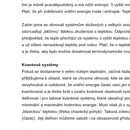
tím je méně pravděpodobný a má nižší entropii. S vyšší mí
Platí, že při zvětšování vnitřní energie roste i entropie. T
Zatím jsme se věnovali systémům složených z velkých sou
odzrcadlují „běžnou“ lidskou zkušenost s teplotou. Odpoví
předpoklad, že teplo přechází ze systému s vyšší teplotou 
a už vůbec nenastávají teploty pod nulou. Platí, že o teplo
a je třeba, aby bylo možné dosahovat termodynamické rov
Kvantové systémy
Pokud se dostaneme k velmi nízkým teplotám, začíná řada 
přibližujeme k oblasti, které se chceme věnovat, kde se al
nevyhnutné si uvědomit, že vnitřní energie částic není je
kvantované a je třeba brát v úvahu kvantové vlastnosti sy
definovat i pro takové kvantové systémy, které obsahují p
minimální a maximální hodnotou energie. Musí však jít o sy
„klasickou“ teplotou (třeba chaotický pohyb). Taková zobec
(částic). Její definici můžeme založit i na obsazenosti přísl