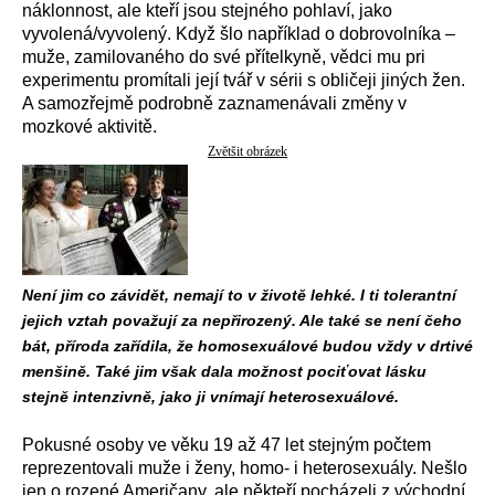
náklonnost, ale kteří jsou stejného pohlaví, jako
vyvolená/vyvolený. Když šlo například o dobrovolníka –
muže, zamilovaného do své přítelkyně, vědci mu pri
experimentu promítali její tvář v sérii s obličeji jiných žen.
A samozřejmě podrobně zaznamenávali změny v
mozkové aktivitě.
Zvětšit obrázek
Není jim co závidět, nemají to v životě lehké. I ti tolerantní
jejich vztah považují za nepřirozený. Ale také se není čeho
bát, příroda zařídila, že homosexuálové budou vždy v drtivé
menšině. Také jim však dala možnost pociťovat lásku
stejně intenzivně, jako ji vnímají heterosexuálové.
Pokusné osoby ve věku 19 až 47 let stejným počtem
reprezentovali muže i ženy, homo- i heterosexuály. Nešlo
jen o rozené Američany, ale někteří pocházeli z východní,