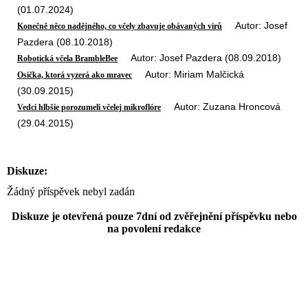
(01.07.2024)
Autor: Josef
Konečně něco nadějného, co včely zbavuje obávaných virů
Pazdera (08.10.2018)
Autor: Josef Pazdera (08.09.2018)
Robotická včela BrambleBee
Autor: Miriam Malčická
Osička, ktorá vyzerá ako mravec
(30.09.2015)
Autor: Zuzana Hroncová
Vedci hlbšie porozumeli včelej mikroflóre
(29.04.2015)
Diskuze:
Žádný příspěvek nebyl zadán
Diskuze je otevřená pouze 7dní od zvěřejnění příspěvku nebo
na povolení redakce