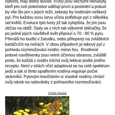
vytvořit, mají dobrý důvod. Včely jsou věčnými nenasyty,
kteří pro své potomstvo udělají první a poslední a pokud
by vše šlo jen v jejich režii, sebraly by rostlinám veškerý
pyl. Pro každou svou larvu včela potřebuje pyl z několika
set květů. Evoluce tyto tvory již tak vylepšila, že jim jsou
občas na obtíž. Staly se z nich tak výkonné sběračky, že
po jedné jejich návštěvě květ připraví o 70 - 90 % pylu.
Přenáší ho buďto v žaludku, nebo přilepený na zvláštních
kartáčcích na nohách. V obou případech je takový pyl z
pohledu rozmnožování rostlin, mimo hru. Rostlinné
jedové navštívenky jsou velmi účinnou obranou, zvláště
proto, že každá z rostlin míchá svůj lektvar podle jiného
receptu. Není v silách včel adaptovat se na celé spektrum
jedů a tak si tímto opatřením rostlina reguluje počet
strávníků. Pylovým travičstvím si vlastně rostliny chrání
svůj nárok na radovánky z pohlavního rozmnožování.
Zvětšit obrázek