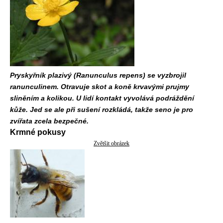
Pryskyřník plazivý (Ranunculus repens) se vyzbrojil
ranunculinem. Otravuje skot a koně krvavými prujmy
sliněním a kolikou. U lidí kontakt vyvolává podráždění
kůže. Jed se ale při sušení rozkládá, takže seno je pro
zvířata zcela bezpečné.
Krmné pokusy
Zvětšit obrázek