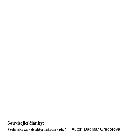
Související články:
Autor: Dagmar Gregorová
Včela jako živý detektor rakoviny plic?