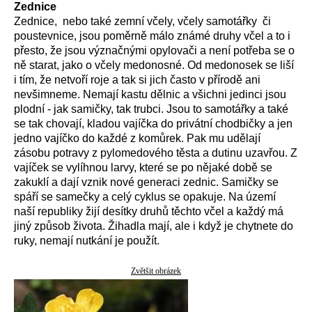
Zednice
Zednice, nebo také zemní včely, včely samotářky či
poustevnice, jsou poměrně málo známé druhy včel a to i
přesto, že jsou význačnými opylovači a není potřeba se o
ně starat, jako o včely medonosné. Od medonosek se liší
i tím, že netvoří roje a tak si jich často v přírodě ani
nevšimneme. Nemají kastu dělnic a všichni jedinci jsou
plodní - jak samičky, tak trubci. Jsou to samotářky a také
se tak chovají, kladou vajíčka do privátní chodbičky a jen
jedno vajíčko do každé z komůrek. Pak mu udělají
zásobu potravy z pylomedového těsta a dutinu uzavřou. Z
vajíček se vylíhnou larvy, které se po nějaké době se
zakuklí a dají vznik nové generaci zednic. Samičky se
spáří se samečky a celý cyklus se opakuje. Na území
naší republiky žijí desítky druhů těchto včel a každý má
jiný způsob života. Žihadla mají, ale i když je chytnete do
ruky, nemají nutkání je použít.
Zvětšit obrázek