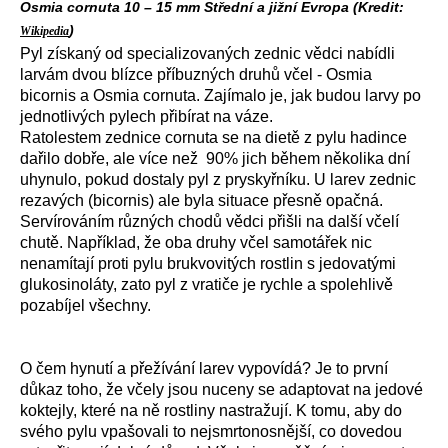
Osmia cornuta 10 – 15 mm Střední a jižní Evropa (Kredit:
)
Wikipedia
Pyl získaný od specializovaných zednic vědci nabídli
larvám dvou blízce příbuzných druhů včel - Osmia
bicornis a Osmia cornuta. Zajímalo je, jak budou larvy po
jednotlivých pylech přibírat na váze.
Ratolestem zednice cornuta se na dietě z pylu hadince
dařilo dobře, ale více než 90% jich během několika dní
uhynulo, pokud dostaly pyl z pryskyřníku. U larev zednic
rezavých (bicornis) ale byla situace přesně opačná.
Servírováním různých chodů vědci přišli na další včelí
chutě. Například, že oba druhy včel samotářek nic
nenamítají proti pylu brukvovitých rostlin s jedovatými
glukosinoláty, zato pyl z vratiče je rychle a spolehlivě
pozabíjel všechny.
O čem hynutí a přežívání larev vypovídá? Je to první
důkaz toho, že včely jsou nuceny se adaptovat na jedové
koktejly, které na ně rostliny nastražují. K tomu, aby do
svého pylu vpašovali to nejsmrtonosnější, co dovedou