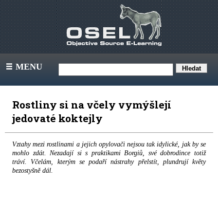
MENU
III
Rostliny si na včely vymýšlejí
jedovaté koktejly
Vztahy mezi rostlinami a jejich opylovači nejsou tak idylické, jak by se
mohlo zdát. Nezadají si s praktikami Borgiů, své dobrodince totiž
tráví. Včelám, kterým se podaří nástrahy přelstít, plundrují květy
bezostyšně dál.