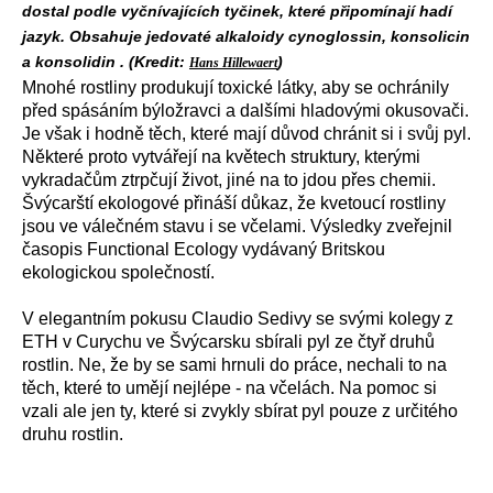
dostal podle vyčnívajících tyčinek, které připomínají hadí
jazyk. Obsahuje jedovaté alkaloidy cynoglossin, konsolicin
a konsolidin . (Kredit:
)
Hans Hillewaert
Mnohé rostliny produkují toxické látky, aby se ochránily
před spásáním býložravci a dalšími hladovými okusovači.
Je však i hodně těch, které mají důvod chránit si i svůj pyl.
Některé proto vytvářejí na květech struktury, kterými
vykradačům ztrpčují život, jiné na to jdou přes chemii.
Švýcarští ekologové přináší důkaz, že kvetoucí rostliny
jsou ve válečném stavu i se včelami. Výsledky zveřejnil
časopis Functional Ecology vydávaný Britskou
ekologickou společností.
V elegantním pokusu Claudio Sedivy se svými kolegy z
ETH v Curychu ve Švýcarsku sbírali pyl ze čtyř druhů
rostlin. Ne, že by se sami hrnuli do práce, nechali to na
těch, které to umějí nejlépe - na včelách. Na pomoc si
vzali ale jen ty, které si zvykly sbírat pyl pouze z určitého
druhu rostlin.