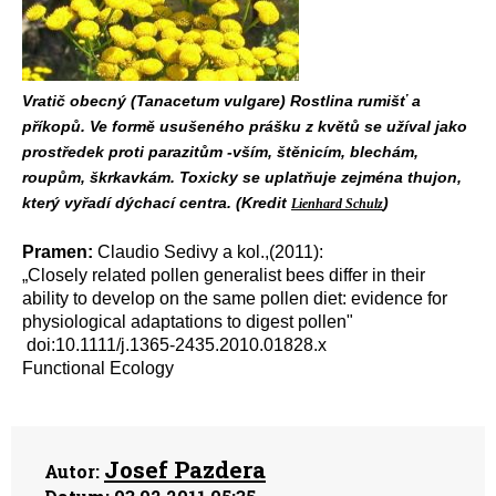
Vratič obecný (Tanacetum vulgare) Rostlina rumišť a
příkopů. Ve formě usušeného prášku z květů se užíval jako
prostředek proti parazitům -vším, štěnicím, blechám,
roupům, škrkavkám. Toxicky se uplatňuje zejména thujon,
který vyřadí dýchací centra. (Kredit
)
Lienhard Schulz
Pramen:
Claudio Sedivy a kol.,(2011):
„Closely related pollen generalist bees differ in their
ability to develop on the same pollen diet: evidence for
physiological adaptations to digest pollen"
doi:10.1111/j.1365-2435.2010.01828.x
Functional Ecology
Josef Pazdera
Autor: