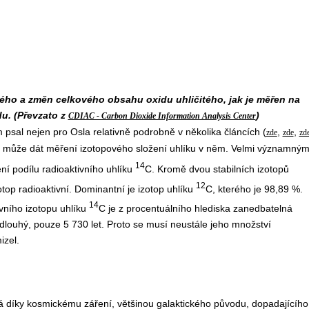
ého a změn celkového obsahu oxidu uhličitého, jak je měřen na
u. (Převzato z
)
CDIAC - Carbon Dioxide Information Analysis Center
psal nejen pro Osla relativně podrobně v několika článcích (
,
,
zde
zde
zd
hu může dát měření izotopového složení uhlíku v něm. Velmi významný
14
ní podílu radioaktivního uhlíku
C. Kromě dvou stabilních izotopů
12
otop radioaktivní. Dominantní je izotop uhlíku
C, kterého je 98,89 %.
14
ivního izotopu uhlíku
C je z procentuálního hlediska zanedbatelná
louhý, pouze 5 730 let. Proto se musí neustále jeho množství
izel.
há díky kosmickému záření, většinou galaktického původu, dopadajícího