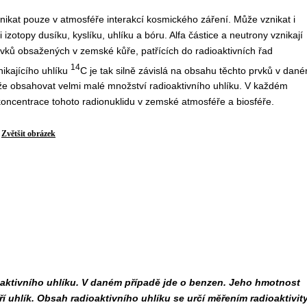
znikat pouze v atmosféře interakcí kosmického záření. Může vznikat i
zotopy dusíku, kyslíku, uhlíku a bóru. Alfa částice a neutrony vznikají
rvků obsažených v zemské kůře, patřících do radioaktivních řad
14
ikajícího uhlíku
C je tak silně závislá na obsahu těchto prvků v dan
ůže obsahovat velmi malé množství radioaktivního uhlíku. V každém
 koncentrace tohoto radionuklidu v zemské atmosféře a biosféře.
Zvětšit obrázek
aktivního uhlíku. V daném případě jde o benzen. Jeho hmotnost
ří uhlík. Obsah radioaktivního uhlíku se určí měřením radioaktivity