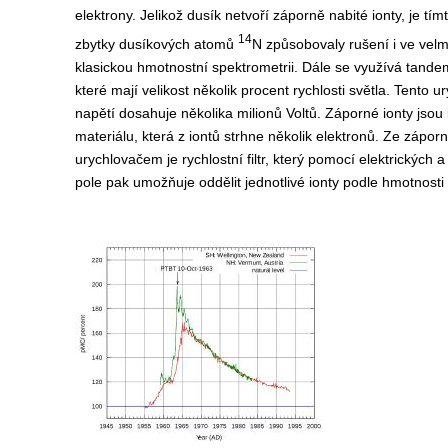
elektrony. Jelikož dusík netvoří záporně nabité ionty, je t
14
zbytky dusíkových atomů
N způsobovaly rušení i ve vel
klasickou hmotnostní spektrometrii. Dále se využívá tandem
které mají velikost několik procent rychlosti světla. Tento
napětí dosahuje několika milionů Voltů. Záporné ionty jsou 
materiálu, která z iontů strhne několik elektronů. Ze zápo
urychlovačem je rychlostní filtr, který pomocí elektrických 
pole pak umožňuje oddělit jednotlivé ionty podle hmotnosti a