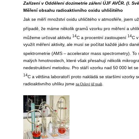
Zařízení v Oddělení dozimetrie záření ÚJF AVČR. (I. Svět
Měření obsahu radioaktivního oxidu uhličitého
Jak se měří množství oxidu uhličitého v atmosféře, jsem u
případě, že máme několik gramů vzorku pro měření a uhlí
14
14
můžeme určovat aktivitu
C a procentní zastoupení
C v
využít měření aktivity, ale musí se počítat každé jádro da
spektrometrie (AMS – accelerator mass spectrometry). To 
malých hmotnostech, které však přesahují několik mikrogr
nedestruktivní metodou. Pro stáří vzorku nad 50 000 let s
14
C a většina laboratoří proto nakládá se staršími vzorky
radioaktivního uhlíku jsme
.
na Oslovi již psali