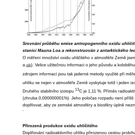
Srovnání průběhu emise antropogenního oxidu uhličit
stanici Mauna Loa a rekonstruován z antarktického led
O měření množství oxidu uhličitého v atmosféře Země jsem 
a
). Velice užitečnou informaci o jeho původu a kolobě
zde
zdrojem informací jsou tak jaderné metody využité při měře
uhlíku se nejen v atmosféře Země vyskytuje totiž i jeden iz
13
Druhého stabilního izotopu
C je 1,11 %. Příměs radioakt
(zhruba 0,000000001%). Jeho poločas rozpadu není příliš d
doplňovat, aby ze zemské atmosféry a biosféry úplně nezm
¨
Přirozená produkce oxidu uhličitého
Doplňování radioaktivního uhlíku přirozenou cestou probí