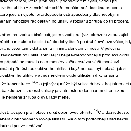
ckého záření, které probíhají v jedenáctiletém cyklu, vedou při
vního uhlíku v zemské atmosféře menším než desetina procenta.
teré jsou s největší pravděpodobností způsobeny dlouhodobými
změnám množství radioaktivního uhlíku v rozsahu zhruba do tří procent.
 záření na tvorbu oblačnosti, jsem uvedl graf (viz. obrázek) zobrazující
běhu minulého tisíciletí až do doby těsně po druhé světové válce, kd
zbraní. Jsou tam vidět známá minima sluneční činnosti. V polovině
 radioaktivního uhlíku související nejpravděpodobněji s produkcí oxidu
ém případě se muselo do atmosféry začít dostávat větší množství
minimální příměsí radioaktivního uhlíku, i když nemusí být nulová, jak si
ioaktivního uhlíku v atmosférickém oxidu uhličitém díky přísunu
14
t, že koncentrace
C a její vývoj může být velice dobrý zdroj informací 
třeba zdůraznit, že oxid uhličitý je v atmosféře dominantní chemickou
rem je nejméně zhruba o dva řády méně.
14
ulost, alespoň pro holocén určit objemovou aktivitu
C a dozvědět se,
 během dlouhodobého vývoje klimatu. Ale o tom podrobněji snad někdy
inulosti pouze nedávné.