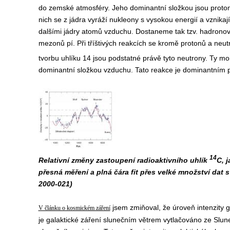
do zemské atmosféry. Jeho dominantní složkou jsou protony.
nich se z jádra vyráží nukleony s vysokou energií a vznika
dalšími jádry atomů vzduchu. Dostaneme tak tzv. hadronov
mezonů pí. Při tříštivých reakcích se kromě protonů a neutr
tvorbu uhlíku 14 jsou podstatné právě tyto neutrony. Ty moh
dominantní složkou vzduchu. Tato reakce je dominantním pr
14
Relativní změny zastoupení radioaktivního uhlík
C, 
přesná měření a plná čára fit přes velké množství da
2000-021)
jsem zmiňoval, že úroveň intenzity g
V článku o kosmickém záření
je galaktické záření slunečním větrem vytlačováno ze Slune