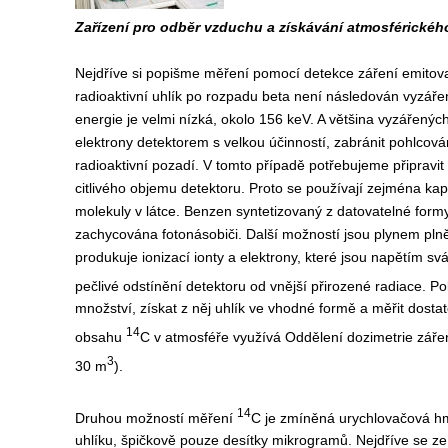
Zařízení pro odběr vzduchu a získávání atmosférického 
Nejdříve si popišme měření pomocí detekce záření emitov
radioaktivní uhlík po rozpadu beta není následován vyzá
energie je velmi nízká, okolo 156 keV. A většina vyzářených 
elektrony detektorem s velkou účinností, zabránit pohlcování
radioaktivní pozadí. V tomto případě potřebujeme připravit
citlivého objemu detektoru. Proto se používají zejména kapal
molekuly v látce. Benzen syntetizovaný z datovatelné formy 
zachycována fotonásobiči. Další možností jsou plynem plně
produkuje ionizací ionty a elektrony, které jsou napětím svá
pečlivé odstínění detektoru od vnější přirozené radiace. 
množství, získat z něj uhlík ve vhodné formě a měřit dost
14
obsahu
C v atmosféře využívá Oddělení dozimetrie zářen
3
30 m
).
14
Druhou možností měření
C je zmíněná urychlovačová hm
uhlíku, špičkově pouze desítky mikrogramů. Nejdříve se ze