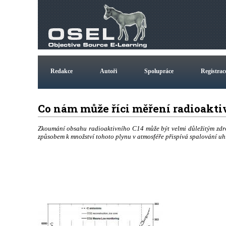
Redakce
Autoři
Spolupráce
Registrac
Co nám může říci měření radioakt
Zkoumání obsahu radioaktivního C14 může být velmi důležitým zdro
způsobem k množství tohoto plynu v atmosféře přispívá spalování uhlí