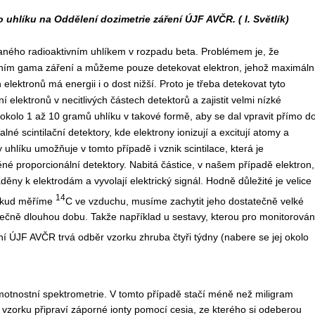
uhlíku na Oddělení dozimetrie záření ÚJF AVČR. ( I. Světlík)
aného radioaktivním uhlíkem v rozpadu beta. Problémem je, že
řením gama záření a můžeme pouze detekovat elektron, jehož maximáln
elektronů má energii i o dost nižší. Proto je třeba detekovat tyto
 elektronů v necitlivých částech detektorů a zajistit velmi nízké
 okolo 1 až 10 gramů uhlíku v takové formě, aby se dal vpravit přímo d
né scintilační detektory, kde elektrony ionizují a excitují atomy a
uhlíku umožňuje v tomto případě i vznik scintilace, která je
né proporcionální detektory. Nabitá částice, v našem případě elektron,
děny k elektrodám a vyvolají elektrický signál. Hodně důležité je velice
14
Pokud měříme
C ve vzduchu, musíme zachytit jeho dostatečně velké
atečně dlouhou dobu. Takže například u sestavy, kterou pro monitorován
í ÚJF AVČR trvá odběr vzorku zhruba čtyři týdny (nabere se jej okolo
otnostní spektrometrie. V tomto případě stačí méně než miligram
 vzorku připraví záporné ionty pomocí cesia, ze kterého si odeberou