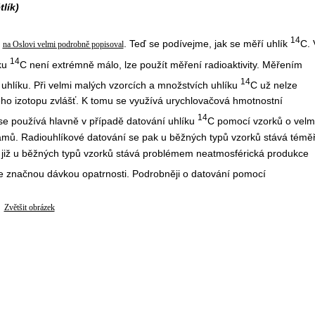
lík)
14
ž
. Teď se podívejme, jak se měří uhlík
C. 
na Oslovi velmi podrobně popisoval
14
ku
C není extrémně málo, lze použít měření radioaktivity. Měřením
14
 uhlíku. Při velmi malých vzorcích a množstvích uhlíku
C už nelze
ného izotopu zvlášť. K tomu se využívá urychlovačová hmotnostní
14
se používá hlavně v případě datování uhlíku
C pomocí vzorků o velm
amů. Radiouhlíkové datování se pak u běžných typů vzorků stává témě
e již u běžných typů vzorků stává problémem neatmosférická produkce
 se značnou dávkou opatrnosti. Podrobněji o datování pomocí
Zvětšit obrázek