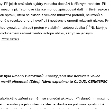
 Při jejich srážkách s jádry vzduchu dochází k tříštivým reakcím. Při
jí mezony pí. Tyto nové částice mohou způsobovat další tříštivé reakce 
ou spršku, která se skládá z velkého množství protonů, neutronů a
onů s vysokou energií uvolňují i neutrony s energií relativně nízkou. Pr
14
ou vyrazit a nahradit proton v stabilním izotopu dusíku (
N), který je
oducentem radioaktivního izotopu uhlíku, i když ne jediným.
Zvětšit obrázek
jak bylo určeno z letokruhů. Značky jsou dvě nezávislá velice
t s menší přesností. (Zdroj: Návrh experimentu CLOUD, CERN/SPSC
alaktického záření se mění se sluneční aktivitou. Při slunečním maxim
ční soustavy a jeho intenzita klesne zhruba na polovinu oproti době