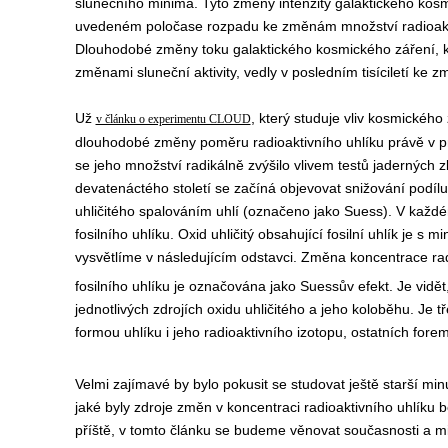
slunečního minima. Tyto změny intenzity galaktického kosmi
uvedeném poločase rozpadu ke změnám množství radioakti
Dlouhodobé změny toku galaktického kosmického záření, k
změnami sluneční aktivity, vedly v posledním tisíciletí ke 
Už
, který studuje vliv kosmického
v článku o experimentu CLOUD
dlouhodobé změny poměru radioaktivního uhlíku právě v prů
se jeho množství radikálně zvýšilo vlivem testů jaderných 
devatenáctého století se začíná objevovat snižování podílu
uhličitého spalováním uhlí (označeno jako Suess). V každ
fosilního uhlíku. Oxid uhličitý obsahující fosilní uhlík je s 
vysvětlíme v následujícím odstavci. Změna koncentrace rad
fosilního uhlíku je označována jako Suessův efekt. Je vidě
jednotlivých zdrojích oxidu uhličitého a jeho koloběhu. Je 
formou uhlíku i jeho radioaktivního izotopu, ostatních fo
Velmi zajímavé by bylo pokusit se studovat ještě starší min
jaké byly zdroje změn v koncentraci radioaktivního uhlíku
příště, v tomto článku se budeme věnovat současnosti a m