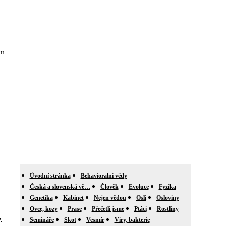
ém
Úvodní stránka
Behavioralni vědy
Česká a slovenská vě…
Člověk
Evoluce
Fyzika
Genetika
Kabinet
Nejen vědou
Osli
Osloviny
Ovce, kozy
Prase
Přečetli jsme
Ptáci
Rostliny
.
Semináře
Skot
Vesmír
Viry, bakterie