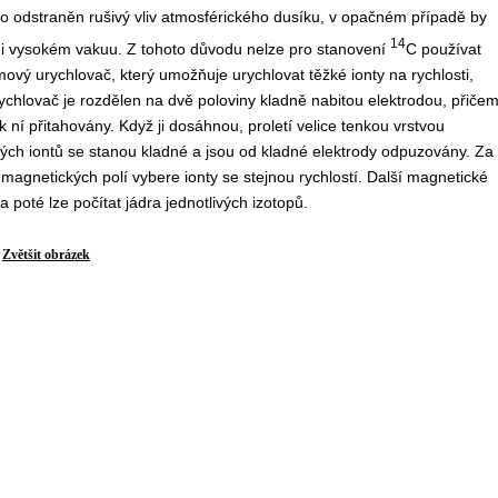
ímto odstraněn rušivý vliv atmosférického dusíku, v opačném případě by
14
mi vysokém vakuu. Z tohoto důvodu nelze pro stanovení
C používat
ový urychlovač, který umožňuje urychlovat těžké ionty na rychlosti,
 urychlovač je rozdělen na dvě poloviny kladně nabitou elektrodou, přiče
k ní přitahovány. Když ji dosáhnou, proletí velice tenkou vrstvou
rných iontů se stanou kladné a jsou od kladné elektrody odpuzovány. Za
a magnetických polí vybere ionty se stejnou rychlostí. Další magnetické
 poté lze počítat jádra jednotlivých izotopů.
Zvětšit obrázek