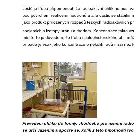
Ještě je třeba připomenout, že radioaktivní uhlík nemusí v
pod povrchem reakcemi neutronů a alfa částic se stabilními i
jako produkt přirozených rozpadů těžkých radioaktivních p
spojených s izotopy uranu a thoriem. Koncentrace takto vzn
místě. To je důvodem, že třeba i paleohistorického uhlí m
případě je však jeho koncentrace o několik řádů nižší než
Převedení uhlíku do formy, vhodného pro měření radio
se určí vážením a spočte se, kolik z této hmotnosti tvo