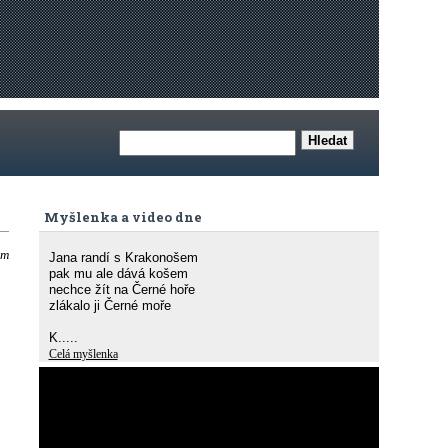
Myšlenka a video dne
ým
Jana randí s Krakonošem
pak mu ale dává košem
nechce žít na Černé hoře
zlákalo ji Černé moře
K.....
Celá myšlenka