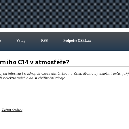
e
Vstup
RSS
Podpořte OSEL.cz
ivního C14 v atmosféře?
jem informací o zdrojích oxidu uhličitého na Zemi. Mohlo by umožnit určit, jak
 v elektrárnách a další civilizační zdroje.
Zvětšit obrázek