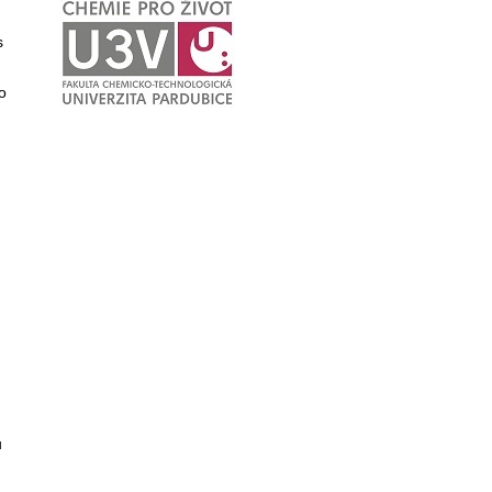
s
o
u