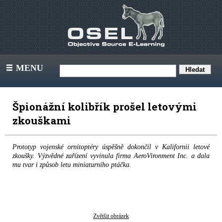
MENU
III
Špionážní kolibřík prošel letovými
zkouškami
Prototyp vojenské ornitoptéry úspěšně dokončil v Kalifornii letové
zkoušky. Výzvědné zařízení vyvinula firma AeroVironment Inc. a dala
mu tvar i způsob letu miniaturního ptáčka.
Zvětšit obrázek