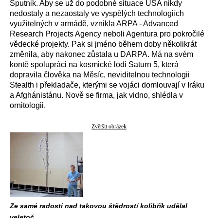
Sputnik. Aby se už do podobné situace USA nikdy
nedostaly a nezaostaly ve vyspělých technologiích
využitelných v armádě, vznikla ARPA - Advanced
Research Projects Agency neboli Agentura pro pokročilé
vědecké projekty. Pak si jméno během doby několikrát
změnila, aby nakonec zůstala u DARPA. Má na svém
kontě spolupráci na kosmické lodi Saturn 5, která
dopravila člověka na Měsíc, neviditelnou technologii
Stealth i překladače, kterými se vojáci domlouvají v Iráku
a Afghánistánu. Nově se firma, jak vidno, shlédla v
ornitologii.
Zvětšit obrázek
Ze samé radosti nad takovou štědrostí kolibřík udělal
veletoč.