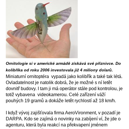
Ornitologie si v americké armádě získává své příznivce. Do
kolibříka od roku 2006 investovala již 4 miliony dolarů.
Miniaturní ornitoptéra vypadá jako kolibřík a také tak létá.
Ovladatelnost je natolik dobrá, že je možné s ní letět
dovnitř budovy. I tam ji má operátor stále pod kontrolou, je
totiž vybavena videokamerou. Celé zařízení váží
pouhých 19 gramů a dokáže letět rychlostí až 18 km/h.
I když vývoj zajišťovala firma AeroVironment, v pozadí je
DARPA. Kdo se zajímá o novinky na zabíjení ví, že jde o
agenturu, která byla reakcí na překvapení jménem