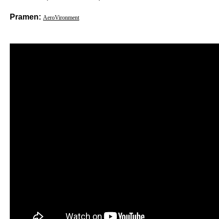
Pramen:
AeroVironment