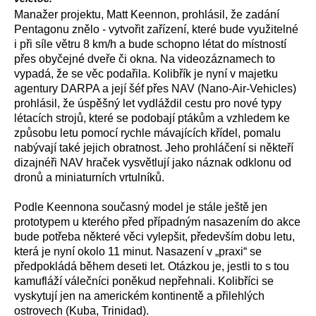
Manažer projektu, Matt Keennon, prohlásil, že zadání
Pentagonu znělo - vytvořit zařízení, které bude využitelné
i při síle větru 8 km/h a bude schopno létat do místností
přes obyčejné dveře či okna. Na videozáznamech to
vypadá, že se věc podařila. Kolibřík je nyní v majetku
agentury DARPA a její šéf přes NAV (Nano-Air-Vehicles)
prohlásil, že úspěšný let vydláždil cestu pro nové typy
létacích strojů, které se podobají ptákům a vzhledem ke
způsobu letu pomocí rychle mávajících křídel, pomalu
nabývají také jejich obratnost. Jeho prohláčení si někteří
dizajnéři NAV hraček vysvětlují jako náznak odklonu od
dronů a miniaturních vrtulníků.
Podle Keennona současný model je stále ještě jen
prototypem u kterého před případným nasazením do akce
bude potřeba některé věci vylepšit, především dobu letu,
která je nyní okolo 11 minut. Nasazení v „praxi“ se
předpokládá během deseti let. Otázkou je, jestli to s tou
kamufláží válečníci poněkud nepřehnali. Kolibříci se
vyskytují jen na americkém kontinentě a přilehlých
ostrovech (Kuba, Trinidad).