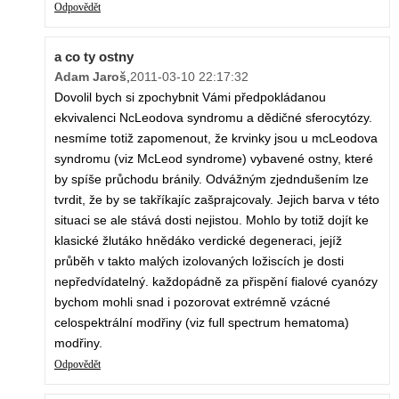
Odpovědět
a co ty ostny
Adam Jaroš
,
2011-03-10 22:17:32
Dovolil bych si zpochybnit Vámi předpokládanou
ekvivalenci NcLeodova syndromu a dědičné sferocytózy.
nesmíme totiž zapomenout, že krvinky jsou u mcLeodova
syndromu (viz McLeod syndrome) vybavené ostny, které
by spíše průchodu bránily. Odvážným zjedndušením lze
tvrdit, že by se takříkajíc zašprajcovaly. Jejich barva v této
situaci se ale stává dosti nejistou. Mohlo by totiž dojít ke
klasické žlutáko hnědáko verdické degeneraci, jejíž
průběh v takto malých izolovaných ložiscích je dosti
nepředvídatelný. každopádně za přispění fialové cyanózy
bychom mohli snad i pozorovat extrémně vzácné
celospektrální modřiny (viz full spectrum hematoma)
modřiny.
Odpovědět