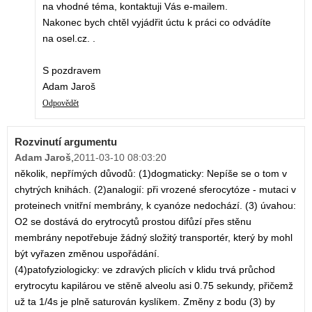
na vhodné téma, kontaktuji Vás e-mailem.
Nakonec bych chtěl vyjádřit úctu k práci co odvádíte
na osel.cz. .
S pozdravem
Adam Jaroš
Odpovědět
Rozvinutí argumentu
Adam Jaroš
,
2011-03-10 08:03:20
několik, nepřímých důvodů: (1)dogmaticky: Nepíše se o tom v
chytrých knihách. (2)analogií: při vrozené sferocytóze - mutaci v
proteinech vnitřní membrány, k cyanóze nedochází. (3) úvahou:
O2 se dostává do erytrocytů prostou difůzí přes stěnu
membrány nepotřebuje žádný složitý transportér, který by mohl
být vyřazen změnou uspořádání.
(4)patofyziologicky: ve zdravých plicích v klidu trvá průchod
erytrocytu kapilárou ve stěně alveolu asi 0.75 sekundy, přičemž
už ta 1/4s je plně saturován kyslíkem. Změny z bodu (3) by