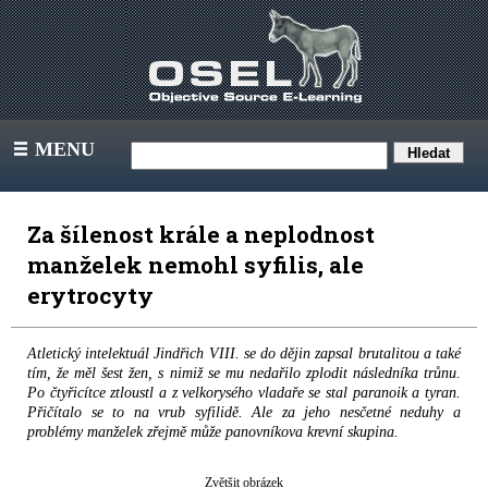
MENU
III
Za šílenost krále a neplodnost
manželek nemohl syfilis, ale
erytrocyty
Atletický intelektuál Jindřich VIII. se do dějin zapsal brutalitou a také
tím, že měl šest žen, s nimiž se mu nedařilo zplodit následníka trůnu.
Po čtyřicítce ztloustl a z velkorysého vladaře se stal paranoik a tyran.
Přičítalo se to na vrub syfilidě. Ale za jeho nesčetné neduhy a
problémy manželek zřejmě může panovníkova krevní skupina.
Zvětšit obrázek