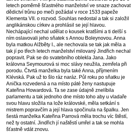
letech poměrně šťastného manželství ve snaze zachovat
dědictví trůnu po meči požádal v roce 1533 papeže
Klementa VII. o rozvod. Souhlas nedostal a tak si založil
anglikánskou církev a prohlásil se její hlavou.
Nechápající nechal udělat o kousek kratšími a ti delší s
ním oslavovali jeho sňatek s Annou Boleynovou. Anna
byla matkou Alžběty I., ale nechovala se tak jak měla a
tak jí po třech letech manželství milovaný Jindřich nechal
popravit. Pak se do svatebního oblekla Jana. Jako
královna Seymourová si moc slávy neužila, zemřela při
porodu. Čtvrtá manželka byla také Anna, příjmením
Klévská. Pak už to šlo ráz naráz. Půl roku po sňatku je
Anička rozvedená a na místo páté ženy nastupuje
Kateřina Howardová. Ta se zase údajně znelíbila
parlamentu a tak jednoho dne místo toho aby u vladaře
svou hlavu složila na lože královské, měla setkání s
mistrem popravčím a její hlava spočinula na špalku. Jen
šestá manželka Kateřina Parrová měla trochu víc štěstí,
než ty ostatní. Jindřich jí naštěstí umřel a tak se mohla
šťastně vdát znovu.