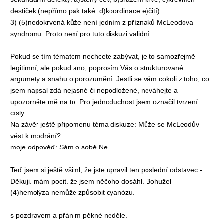
destiček (nepřímo pak také: d)koordinace e)čití).
3) (5)nedokrvená kůže není jedním z příznaků McLeodova
syndromu. Proto není pro tuto diskuzi validní.
Pokud se tím tématem nechcete zabývat, je to samozřejmě
legitimní, ale pokud ano, poprosím Vás o strukturované
argumety a snahu o porozumění. Jestli se vám cokoli z toho, co
jsem napsal zdá nejasné či nepodložené, neváhejte a
upozorněte mě na to. Pro jednoduchost jsem označil tvrzení
čísly
Na závěr ještě připomenu téma diskuze: Může se McLeodův
vést k modrání?
moje odpověď: Sám o sobě Ne
Teď jsem si ještě všiml, že jste upravil ten poslední odstavec -
Děkuji, mám pocit, že jsem něčoho dosáhl. Bohužel
(4)hemolýza nemůže způsobit cyanózu.
s pozdravem a přáním pěkné neděle.