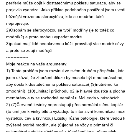
periferie může dojít k dostatečnému poklesu saturace, aby se
projevila cyanóza. Jako příklad podobného postižení jsem uvedl
běžnější vrozenou sferocytózu, kde se modrání také
neprojevuje.
2)Osobám se sferocytózou se tvoří modřiny (je to totéž co
modrák?) a proto mohou vypadat modré.
3)pokud mají lidé nedokrvenou kůži, prosvítají více modré cévy
a proto se zdají modřejší.
---------------
Moje reakce na vaše argumenty:
1) Tento problém jsem rozvinul ve svém druhém příspěvku, kde
jsem ukázal, že zhoršení difuze by muselo být mnohonásobné,
aby došlo k dostatečnému poklesu saturace( (9)nutnému ke
zmodrání). (10)Limitací průchodu o2 je hlavně tlouštka a plocha
membrány a ty se rozhodně nemění u McLeoda v násobcích
2) (7)Červené krvinky neprostupují přes normální stěnu kapilár.
(to umí jen krvinky bílé a vyžaduje to intenzivní komunikaci mezi
výstelkou cév a krvinkou) Existují různé patologie, které vedou k
zvýšené tvorbě modřin, ale (6)jedná se vždy o primární či
sekundární defekty: a)stěny cév, b)srážení krve, c)krevních