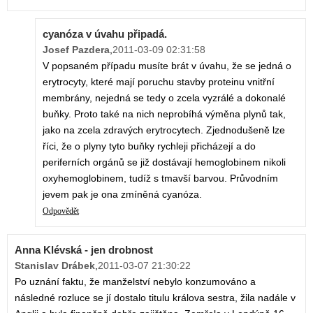
cyanóza v úvahu připadá.
Josef Pazdera
,
2011-03-09 02:31:58
V popsaném případu musíte brát v úvahu, že se jedná o
erytrocyty, které mají poruchu stavby proteinu vnitřní
membrány, nejedná se tedy o zcela vyzrálé a dokonalé
buňky. Proto také na nich neprobíhá výměna plynů tak,
jako na zcela zdravých erytrocytech. Zjednodušeně lze
říci, že o plyny tyto buňky rychleji přicházejí a do
periferních orgánů se již dostávají hemoglobinem nikoli
oxyhemoglobinem, tudíž s tmavší barvou. Průvodním
jevem pak je ona zmíněná cyanóza.
Odpovědět
Anna Klévská - jen drobnost
Stanislav Drábek
,
2011-03-07 21:30:22
Po uznání faktu, že manželství nebylo konzumováno a
následné rozluce se jí dostalo titulu králova sestra, žila nadále v