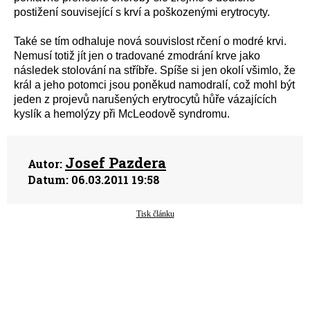
postižení související s krví a poškozenými erytrocyty.
Také se tím odhaluje nová souvislost rčení o modré krvi.
Nemusí totiž jít jen o tradované zmodrání krve jako
následek stolování na stříbře. Spíše si jen okolí všimlo, že
král a jeho potomci jsou poněkud namodralí, což mohl být
jeden z projevů narušených erytrocytů hůře vázajících
kyslík a hemolýzy při McLeodově syndromu.
Josef Pazdera
Autor:
Datum:
06.03.2011 19:58
Tisk článku