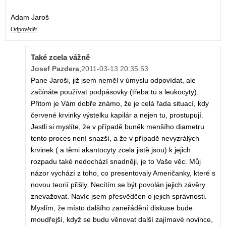
Adam Jaroš
Odpovědět
Také zcela vážně
Josef Pazdera
,
2011-03-13 20:35:53
Pane Jaroši, již jsem neměl v úmyslu odpovídat, ale
začínáte používat podpásovky (třeba tu s leukocyty).
Přitom je Vám dobře známo, že je celá řada situací, kdy
červené krvinky výstelku kapilár a nejen tu, prostupují.
Jestli si myslíte, že v případě buněk menšího diametru
tento proces není snazší, a že v případě nevyzrálých
krvinek ( a těmi akantocyty zcela jistě jsou) k jejich
rozpadu také nedochází snadněji, je to Vaše věc. Můj
názor vychází z toho, co presentovaly Američanky, které s
novou teorií přišly. Necítím se být povolán jejich závěry
znevažovat. Navíc jsem přesvědčen o jejich správnosti.
Myslím, že místo dalšího zaneřádění diskuse bude
moudřejší, když se budu věnovat další zajímavé novince,