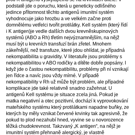
podstatě jde o poruchu, která u geneticky odlišného
jedince přítomnost těchto antigenů imunitní systém
vyhodnocuje jako hrozbu a ve velkém začne proti
domnělému vetřelci tvořit protilátky. Kell systém (který řídí
i K antigen)je vedle dalších dvou krevněskupinových
systémů (ABO a Rh) třetím nejvýznamnějším, na nějž
musí být u krevních transfuzí brán zřetel. Mnohem
zákeřnější, než transfuze, které jdou ohlídat, je případná
nekompatibilita u gravidity. V literatuře jsou problémy s
nekompatibilitou v ABO rodičky a dítěte dobře popsány. I
když jde o častou nekompatibilitu, problémy při ní vznikají
jen řídce a navíc jsou vždy mírné. V případě
nekompatibility v Rh už může být problém, ale případné
komplikace jde také relativně snadno zažehnat. U
antigenů Kell systému je situace zcela jiná. Pokud je
matka negativní a otec pozitivní, dochází k vyprovokování
mateřského systému který protilátkami napadne buňky, ze
kterých by měly vznikat červené krvinky tak agresivně, že
pokud to plod nezahubí hned, vyvine se u novorozence
těžká chudokrevnost. Takzvaný „K antigen“, na nějž je
imunitní systém přehnaně alergický, je vlastně