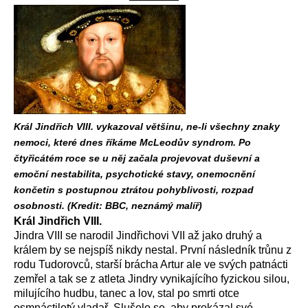
Král Jindřich VIII. vykazoval většinu, ne-li všechny znaky
nemoci, které dnes říkáme McLeodův syndrom. Po
čtyřicátém roce se u něj začala projevovat duševní a
emoční nestabilita, psychotické stavy, onemocnění
končetin s postupnou ztrátou pohyblivosti, rozpad
osobnosti. (Kredit: BBC, neznámý malíř)
Král Jindřich VIII.
Jindra VIII se narodil Jindřichovi VII až jako druhý a
králem by se nejspíš nikdy nestal. První následník trůnu z
rodu Tudorovců, starší brácha Artur ale ve svých patnácti
zemřel a tak se z atleta Jindry vynikajícího fyzickou silou,
milujícího hudbu, tanec a lov, stal po smrti otce
osmnáctiletý vladař. Slušelo se, aby prokázal své