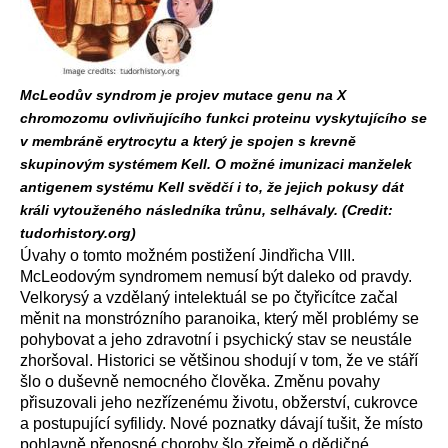
McLeodův syndrom je projev mutace genu na X
chromozomu ovlivňujícího funkci proteinu vyskytujícího se
v membráně erytrocytu a který je spojen s krevně
skupinovým systémem Kell. O možné imunizaci manželek
antigenem systému Kell svědčí i to, že jejich pokusy dát
králi vytouženého následníka trůnu, selhávaly. (Credit:
tudorhistory.org)
Úvahy o tomto možném postižení Jindřicha VIII.
McLeodovým syndromem nemusí být daleko od pravdy.
Velkorysý a vzdělaný intelektuál se po čtyřicítce začal
měnit na monstrózního paranoika, který měl problémy se
pohybovat a jeho zdravotní i psychický stav se neustále
zhoršoval. Historici se většinou shodují v tom, že ve stáří
šlo o duševně nemocného člověka. Změnu povahy
přisuzovali jeho nezřízenému životu, obžerství, cukrovce
a postupující syfilidy. Nové poznatky dávají tušit, že místo
pohlavně přenosné choroby šlo zřejmě o dědičné