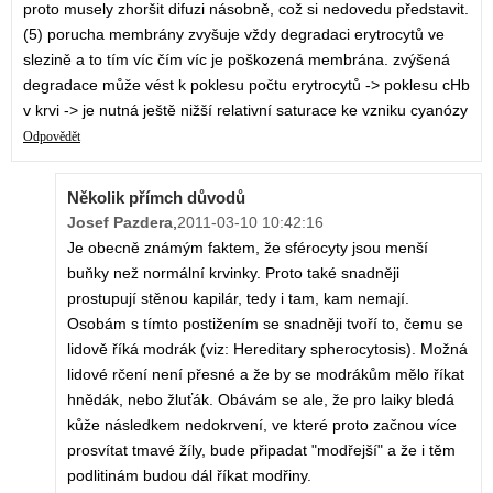
proto musely zhoršit difuzi násobně, což si nedovedu představit.
(5) porucha membrány zvyšuje vždy degradaci erytrocytů ve
slezině a to tím víc čím víc je poškozená membrána. zvýšená
degradace může vést k poklesu počtu erytrocytů -> poklesu cHb
v krvi -> je nutná ještě nižší relativní saturace ke vzniku cyanózy
Odpovědět
Několik přímch důvodů
Josef Pazdera
,
2011-03-10 10:42:16
Je obecně známým faktem, že sférocyty jsou menší
buňky než normální krvinky. Proto také snadněji
prostupují stěnou kapilár, tedy i tam, kam nemají.
Osobám s tímto postižením se snadněji tvoří to, čemu se
lidově říká modrák (viz: Hereditary spherocytosis). Možná
lidové rčení není přesné a že by se modrákům mělo říkat
hnědák, nebo žluťák. Obávám se ale, že pro laiky bledá
kůže následkem nedokrvení, ve které proto začnou více
prosvítat tmavé žíly, bude připadat "modřejší" a že i těm
podlitinám budou dál říkat modřiny.