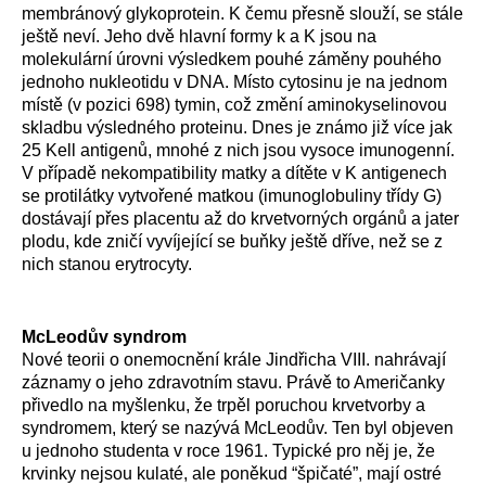
membránový glykoprotein. K čemu přesně slouží, se stále
ještě neví. Jeho dvě hlavní formy k a K jsou na
molekulární úrovni výsledkem pouhé záměny pouhého
jednoho nukleotidu v DNA. Místo cytosinu je na jednom
místě (v pozici 698) tymin, což změní aminokyselinovou
skladbu výsledného proteinu. Dnes je známo již více jak
25 Kell antigenů, mnohé z nich jsou vysoce imunogenní.
V případě nekompatibility matky a dítěte v K antigenech
se protilátky vytvořené matkou (imunoglobuliny třídy G)
dostávají přes placentu až do krvetvorných orgánů a jater
plodu, kde zničí vyvíjející se buňky ještě dříve, než se z
nich stanou erytrocyty.
McLeodův syndrom
Nové teorii o onemocnění krále Jindřicha VIII. nahrávají
záznamy o jeho zdravotním stavu. Právě to Američanky
přivedlo na myšlenku, že trpěl poruchou krvetvorby a
syndromem, který se nazývá McLeodův. Ten byl objeven
u jednoho studenta v roce 1961. Typické pro něj je, že
krvinky nejsou kulaté, ale poněkud “špičaté”, mají ostré