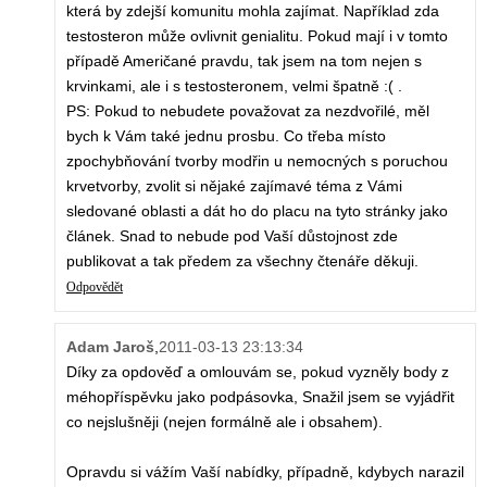
která by zdejší komunitu mohla zajímat. Například zda
testosteron může ovlivnit genialitu. Pokud mají i v tomto
případě Američané pravdu, tak jsem na tom nejen s
krvinkami, ale i s testosteronem, velmi špatně :( .
PS: Pokud to nebudete považovat za nezdvořilé, měl
bych k Vám také jednu prosbu. Co třeba místo
zpochybňování tvorby modřin u nemocných s poruchou
krvetvorby, zvolit si nějaké zajímavé téma z Vámi
sledované oblasti a dát ho do placu na tyto stránky jako
článek. Snad to nebude pod Vaší důstojnost zde
publikovat a tak předem za všechny čtenáře děkuji.
Odpovědět
Adam Jaroš
,
2011-03-13 23:13:34
Díky za opdověď a omlouvám se, pokud vyzněly body z
méhopříspěvku jako podpásovka, Snažil jsem se vyjádřit
co nejslušněji (nejen formálně ale i obsahem).
Opravdu si vážím Vaší nabídky, případně, kdybych narazil