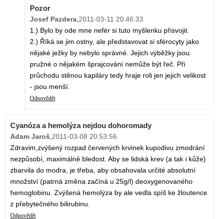
Pozor
Josef Pazdera
,
2011-03-11 20:46:33
1.) Bylo by ode mne nefér si tuto myšlenku přisvojit.
2.) Říká se jim ostny, ale představovat si sférocyty jako
nějaké ježky by nebylo správné. Jejich výběžky jsou
pružné o nějakém šprajcování nemůže být řeč. Při
průchodu stěnou kapiláry tedy hraje roli jen jejich velikost
- jsou menší.
Odpovědět
Cyanóza a hemolýza nejdou dohoromady
Adam Jaroš
,
2011-03-08 20:53:56
Zdravim,zvýšený rozpad červených krvinek kupodivu zmodrání
nezpůsobí, maximálně bledost. Aby se lidská krev (a tak i kůže)
zbarvila do modra, je třeba, aby obsahovala určité absolutní
množství (patrná změna začíná u 25g/l) deoxygenovaného
hemoglobinu. Zvýšená hemolýza by ale vedla spíš ke žloutence
z přebytečného bilirubinu.
Odpovědět