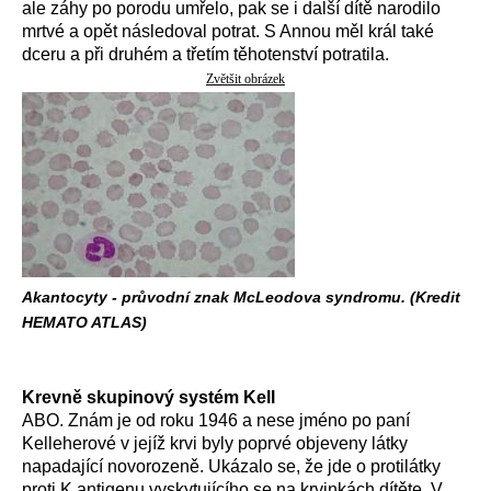
ale záhy po porodu umřelo, pak se i další dítě narodilo
mrtvé a opět následoval potrat. S Annou měl král také
dceru a při druhém a třetím těhotenství potratila.
Zvětšit obrázek
Akantocyty - průvodní znak McLeodova syndromu. (Kredit
HEMATO ATLAS)
Krevně skupinový systém Kell
ABO. Znám je od roku 1946 a nese jméno po paní
Kelleherové v jejíž krvi byly poprvé objeveny látky
napadající novorozeně. Ukázalo se, že jde o protilátky
proti K antigenu vyskytujícího se na krvinkách dítěte. V