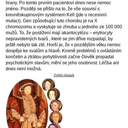
hrany. Po tomto prvním pacientovi dnes nese nemoc
jméno. Později se přišlo na to, že vše souvisí s
krevněskupinovým systémem Kell (jde o recesivní
mutaci). Gen způsobující tuto chorobu je na X
chromozomu a vyskytuje se zhruba u jednoho ze 100 000
mužů. To, že postižení mají akantocytózu – erytrocyty
nepravidelných tvarů , které se jim dříve rozpadají, by
ještě nebylo tak zlé. Horší je, že v pozdějším věku nemoc
dospěje ke svalům a hlavě. Kromě problémů s ovládáním
končetin a ztrátou pohyblivosti začne člověk propadat
psychotickým stavům, mění se jeho osobnost. Léčba ani
dnes není možná.
Zvětšit obrázek