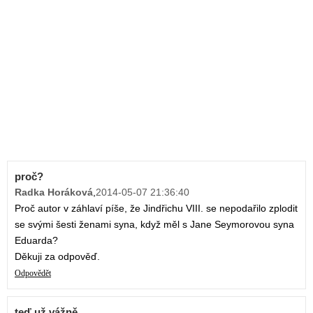
proč?
Radka Horáková
,
2014-05-07 21:36:40
Proč autor v záhlaví píše, že Jindřichu VIII. se nepodařilo zplodit
se svými šesti ženami syna, když měl s Jane Seymorovou syna
Eduarda?
Děkuji za odpověď.
Odpovědět
teď už vážně