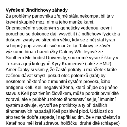
Vyřešení Jindřichovy záhady
Za problémy panovníka zřejmě stála nekompatibilita v
krevní skupině mezi ním a jeho manželkami.
Onemocněním spojeným s geneticky vedenou krevní
poruchou se dokonce dají vysvětlit i Jindřichovy fyzické a
duševní zvraty ve středním věku, kdy se z něj stal tyran
schopný popravovat i své manželky. Takový je závěr
výzkumu bioarchaeoložky Catriny Whitleyové ze
Southern Methodist University, soukromé vysoké školy v
Texasu a její kolegyně Kyry Kramerové (také z SMU).
Američanky si všimly, že časté potraty u manželek krále
začnou dávat smysl, pokud otec potomků (král) byl
nositelem některého z imunitní systém provokujícího
antigenu Kell. Kell negativní žena, která přijde do jiného
stavu s Kell pozitivním člověkem, může porodit první dítě
zdravé, ale v průběhu tohoto těhotenství se její imunitní
systém aktivuje, vytvoří se protilátky a ty při dalších
těhotenstvích napadají Kell pozitivní plod. Události do
této teorie dobře zapadají například tím, že v manželství s
Kateřinou měl král zdravou holčičku, druhé dítě (chlapec)