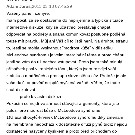
Adam Jaroš
,
2011-03-13 07:45:29
Vážený pane inženýre,
mám pocit, že se dostáváme do nepříjemné a typické situace
internetové diskuze, kdy se účastníci přestávají chápat,
odpovídat na podněty a snaha komunikovat postupně podléhá
touze mít pravdu. Můj ani Váš cíl to jistě není. Na druhou stranu
to, jestli se mohla vyskytnout "modrost kůže" v důsledku
McLeodova syndromu je velmi marginální téma a proto chápu
jestli se vám do už nechce vstupovat. Proto jsem také minulý
příspěvek psal v ironickém tónu, kterým jsem rozvíjel vaší
zmínku o modřinách a prostupu skrze stěnu cév. Protože je ale
vaše další odpověď nejspíš myšlená vážně. Věřím, že máte
chuť diskutovat.
---------proto k vlastní diskuzi-----------------
Pokusím se nejdříve shrnout stávající argumenty, které jste
položil pro modrost kůže u McLeodova syndromu:
1)U acanthocytů-krvinek McLeodova syndromu díky změnám
na membráně nedochází k dostatečné difuzi plynů,tudíž nejsou
dostatečně nasyceny kyslíkem a proto před příchodem do