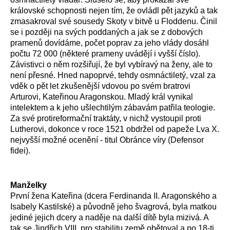
královské schopnosti nejen tím, že ovládl pět jazyků a tak
zmasakroval své sousedy Skoty v bitvě u Floddenu. Činil
se i později na svých poddaných a jak se z dobových
pramenů dovídáme, počet poprav za jeho vlády dosáhl
počtu 72 000 (některé prameny uvádějí i vyšší číslo).
Závistivci o něm rozšiřují, že byl vybíravý na ženy, ale to
není přesné. Hned napoprvé, tehdy osmnáctiletý, vzal za
vděk o pět let zkušenější vdovou po svém bratrovi
Arturovi, Kateřinou Aragonskou. Mladý král vynikal
intelektem a k jeho ušlechtilým zábavám patřila teologie.
Za své protireformační traktáty, v nichž vystoupil proti
Lutherovi, dokonce v roce 1521 obdržel od papeže Lva X.
nejvyšší možné ocenění - titul Obránce víry (Defensor
fidei).
Manželky
První žena Kateřina (dcera Ferdinanda II. Aragonského a
Isabely Kastilské) a původně jeho švagrová, byla matkou
jediné jejich dcery a naděje na další dítě byla mizivá. A
tak se Jindřich VIII. pro stabilitu země obětoval a po 18-ti