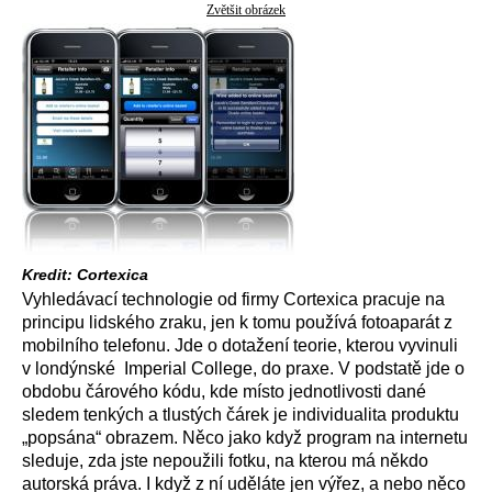
Zvětšit obrázek
Kredit: Cortexica
Vyhledávací technologie od firmy Cortexica pracuje na
principu lidského zraku, jen k tomu používá fotoaparát z
mobilního telefonu. Jde o dotažení teorie, kterou vyvinuli
v londýnské Imperial College, do praxe. V podstatě jde o
obdobu čárového kódu, kde místo jednotlivosti dané
sledem tenkých a tlustých čárek je individualita produktu
„popsána“ obrazem. Něco jako když program na internetu
sleduje, zda jste nepoužili fotku, na kterou má někdo
autorská práva. I když z ní uděláte jen výřez, a nebo něco