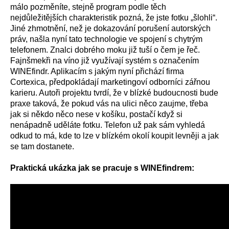
málo pozměníte, stejně program podle těch
nejdůležitějších charakteristik pozná, že jste fotku „šlohli“.
Jiné zhmotnění, než je dokazování porušení autorských
práv, našla nyní tato technologie ve spojení s chytrým
telefonem. Znalci dobrého moku již tuší o čem je řeč.
Fajnšmekři na víno již využívají systém s označením
WINEfindr. Aplikacím s jakým nyní přichází firma
Cortexica, předpokládají marketingoví odborníci zářnou
karieru. Autoři projektu tvrdí, že v blízké budoucnosti bude
praxe taková, že pokud vás na ulici něco zaujme, třeba
jak si někdo něco nese v košíku, postačí když si
nenápadně uděláte fotku. Telefon už pak sám vyhledá
odkud to má, kde to lze v blízkém okolí koupit levněji a jak
se tam dostanete.
Praktická ukázka jak se pracuje s WINEfindrem: