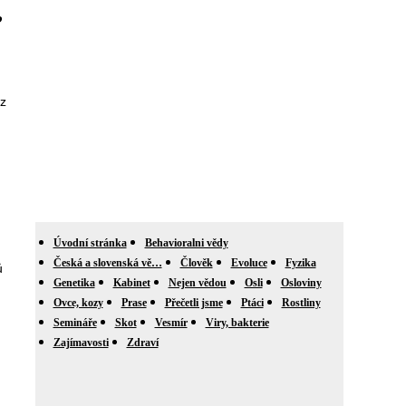
o
 z
Úvodní stránka
Behavioralni vědy
Česká a slovenská vě…
Člověk
Evoluce
Fyzika
ů
Genetika
Kabinet
Nejen vědou
Osli
Osloviny
Ovce, kozy
Prase
Přečetli jsme
Ptáci
Rostliny
Semináře
Skot
Vesmír
Viry, bakterie
Zajímavosti
Zdraví