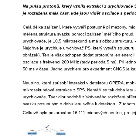
Na pulsu protonů, který vznikl extrakcí z urychlovače 
je roztažená malá část, kde jsou vidět oscilace s perio
Celá délka zařízení, které vytváří postupně pí mezony, mio
měřena struktura svazku pomocí zařízení měřícího proud, kt
urychlovače, je 10,5 mikrosekund a má složitou strukturu,
Nejdříve je urychluje urychlovač PS, který vytváří struktur
obrázek). Ten je však schopen dodat protonům jen energii
oscilace s frekvencí 200 MHz (tedy perioda 5 ns). Při jed
50 ms v čase. Jedno urychlení pro experiment CNGS je ka
Neutrino, které způsobí interakci v detektoru OPERA, mohlo
mikrosekundové extrakce z SPS. Neměří se tak doba letu j
urychlovače. Tvar dlouhodobě získávaného rozložení příle
svazku posunutým o dobu letu světla k detektoru. Z tohoto 
Celkově bylo pozorováno 16 111 mionových neutrin, pro jeji