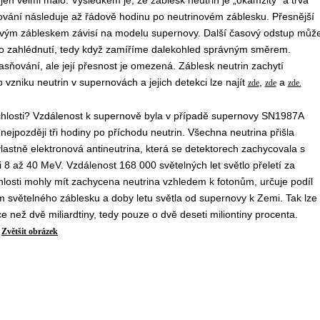
jen velmi málo. Výsledkem je, že záblesk neutrin je „okamžitý“ a trvá
ňování následuje až řádově hodinu po neutrinovém záblesku. Přesnější
ovým zábleskem závisí na modelu supernovy. Další časový odstup můž
ho zahlédnutí, tedy když zamíříme dalekohled správným směrem.
sňování, ale její přesnost je omezená. Záblesk neutrin zachytí
vzniku neutrin v supernovách a jejich detekci lze najít
,
a
zde
zde
zde.
ychlosti? Vzdálenost k supernově byla v případě supernovy SN1987A
nejpozději tři hodiny po příchodu neutrin. Všechna neutrina přišla
lastně elektronová antineutrina, která se detektorech zachycovala s
 8 až 40 MeV. Vzdálenost 168 000 světelných let světlo přeletí za
chlosti mohly mít zachycena neutrina vzhledem k fotonům, určuje podíl
 světelného záblesku a doby letu světla od supernovy k Zemi. Tak lze
více než dvě miliardtiny, tedy pouze o dvě deseti miliontiny procenta.
Zvětšit obrázek