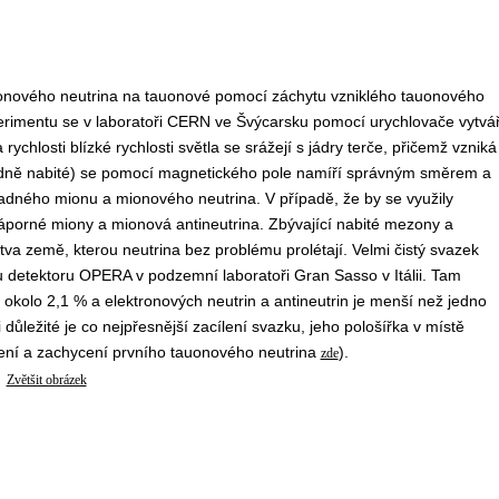
onového neutrina na tauonové pomocí záchytu vzniklého tauonového
imentu se v laboratoři CERN ve Švýcarsku pomocí urychlovače vytvář
ychlosti blízké rychlosti světla se srážejí s jádry terče, přičemž vzniká
adně nabité) se pomocí magnetického pole namíří správným směrem a
adného mionu a mionového neutrina. V případě, že by se využily
záporné miony a mionová antineutrina. Zbývající nabité mezony a
tva země, kterou neutrina bez problému prolétají. Velmi čistý svazek
detektoru OPERA v podzemní laboratoři Gran Sasso v Itálii. Tam
okolo 2,1 % a elektronových neutrin a antineutrin je menší než jedno
důležité je co nejpřesnější zacílení svazku, jeho pološířka v místě
ření a zachycení prvního tauonového neutrina
).
zde
Zvětšit obrázek