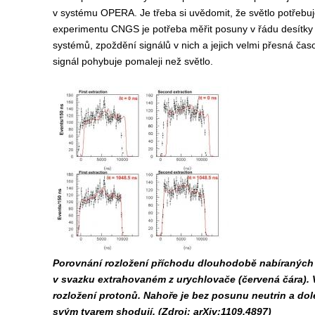
v systému OPERA. Je třeba si uvědomit, že světlo potřebuj
experimentu CNGS je potřeba měřit posuny v řádu desítky 
systémů, zpoždění signálů v nich a jejich velmi přesná ča
signál pohybuje pomaleji než světlo.
Porovnání rozložení příchodu dlouhodobě nabíraných 
v svazku extrahovaném z urychlovače (červená čára). Vl
rozložení protonů. Nahoře je bez posunu neutrin a dol
svým tvarem shodují. (Zdroj: arXiv:1109.4897)