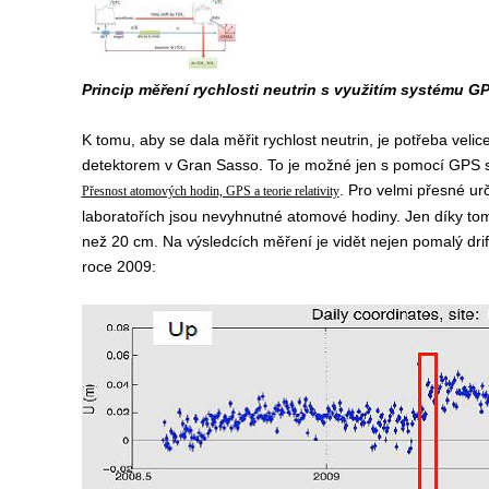
Princip měření rychlosti neutrin s využitím systému GP
K tomu, aby se dala měřit rychlost neutrin, je potřeba vel
detektorem v Gran Sasso. To je možné jen s pomocí GPS s
. Pro velmi přesné u
Přesnost atomových hodin, GPS a teorie relativity
laboratořích jsou nevyhnutné atomové hodiny. Jen díky tomu
než 20 cm. Na výsledcích měření je vidět nejen pomalý drift
roce 2009: