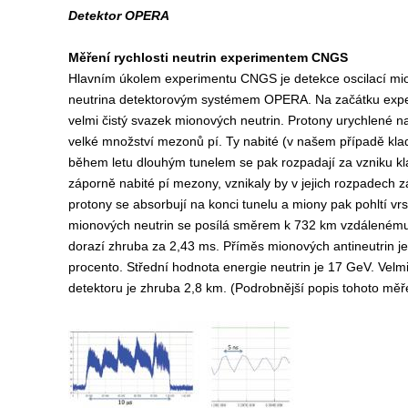
Detektor OPERA
Měření rychlosti neutrin experimentem CNGS
Hlavním úkolem experimentu CNGS je detekce oscilací mi
neutrina detektorovým systémem OPERA. Na začátku exper
velmi čistý svazek mionových neutrin. Protony urychlené na r
velké množství mezonů pí. Ty nabité (v našem případě kl
během letu dlouhým tunelem se pak rozpadají za vzniku kl
záporně nabité pí mezony, vznikaly by v jejich rozpadech 
protony se absorbují na konci tunelu a miony pak pohltí vrs
mionových neutrin se posílá směrem k 732 km vzdálenému 
dorazí zhruba za 2,43 ms. Příměs mionových antineutrin je 
procento. Střední hodnota energie neutrin je 17 GeV. Velmi 
detektoru je zhruba 2,8 km. (Podrobnější popis tohoto mě