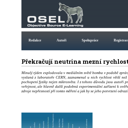
Redakce
Autoři
Spolupráce
Registrac
Překračují neutrina mezní rychlos
Minulý týden explodovala v mediálním světě bomba v podobě zprávy
vyslaná z laboratoře CERN, zaznamenal u nich rychlost větší než 
pochopení fyziky nejen mikrosvěta. I z tohoto důvodu jsou autoři pr
veřejnost, ale hlavně další podobná experimentální zařízení k ověře
zdroje nepřesností při tomto měření a jak by se jeho potvrzení odrazi