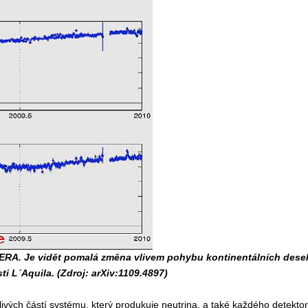
PERA. Je vidět pomalá změna vlivem pohybu kontinentálních dese
i L´Aquila. (Zdroj: arXiv:1109.4897)
ivých částí systému, který produkuje neutrina, a také každého detekto