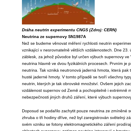
Dráha neutrin experimentu CNGS (Zdroj: CERN)
Neutrina ze supernovy SN1987A
Než se budeme věnovat měření rychlosti neutrin experim
vznikající v nesrovnatelně větších vzdálenostech. Dne 23. 
záblesk, za jehož původce byl určen výbuch supernovy ve
neutrina hlavně ve dvou fyzikálních procesech. Prvním je 
neutrina. Tak vzniká neutronová jaderná hmota, která pak
husté jaderné hmoty. V tomto případě se tvoří všechny typ
neutrin, kterých je tak obrovské množství. Ovšem jejich z
vzdálenost supernov od Země a pochopitelně i extrémně mal
nebezpečnosti jiných druhů záření, které výbuch supernovy 
Doposud se podařilo zachytit pouze neutrina ze zmíněné 
zhruba o tři hodiny dříve, než byl zaregistrován světelný 
svém vzniku se fotony elektromagnetického záření prodírají 