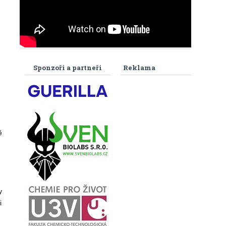
Sponzoři a partneři
Reklama
ě
y
i