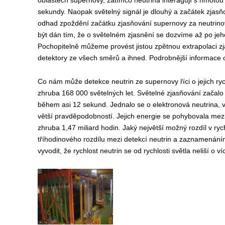
oblastech supernovy, zatímco neutrina interagují s hmotou 
sekundy. Naopak světelný signál je dlouhý a začátek zjas
odhad zpoždění začátku zjasňování supernovy za neutrin
být dán tím, že o světelném zjasnění se dozvíme až po je
Pochopitelně můžeme provést jistou zpětnou extrapolaci zja
detektory ze všech směrů a ihned. Podrobnější informace o 
Co nám může detekce neutrin ze supernovy říci o jejich r
zhruba 168 000 světelných let. Světelné zjasňování začalo 
během asi 12 sekund. Jednalo se o elektronová neutrina, v
větší pravděpodobností. Jejich energie se pohybovala mezi
zhruba 1,47 miliard hodin. Jaký největší možný rozdíl v ry
tříhodinového rozdílu mezi detekcí neutrin a zaznamenáním
vyvodit, že rychlost neutrin se od rychlosti světla neliší o 