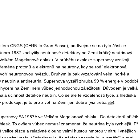
entem CNGS (CERN to Gran Sasso), podívejme se na tyto částice
února 1987 zachytily neutrinové detektory na Zemi krátký neutrinový
 Velkém Magelanově oblaku. V průběhu exploze supernovy vznikají
přeměna protonů a elektronů na neutrony, kdy se rodí elektronová
 tvoří neutronovou hvězdu. Druhým je pak vyzařování velmi horké a
y neutrin a antineutrin. Supernova vyzáří zhruba 99 % energie v podob
achycení na Zemi není vůbec jednoduchou záležitostí. Důvodem je velká
á účinnost detekce neutrin. Co se ale té vzdálenosti týče, z hlediska
produkuje, je to pro život na Zemi jen dobře (viz třeba
).
zde
supernovy SN1987A ve Velkém Magelanově oblaku. Do detektorů přilétl
záblesk. To ovšem vůbec nemusí znamenat, že neutrina byla rychlejší. Př
velice těžce a relativně dlouho velmi hustou hmotou v nitru i vnějších