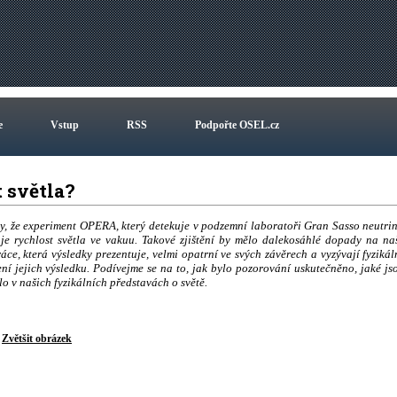
e
Vstup
RSS
Podpořte OSEL.cz
t světla?
, že experiment OPERA, který detekuje v podzemní laboratoři Gran Sasso neutri
je rychlost světla ve vakuu. Takové zjištění by mělo dalekosáhlé dopady na na
áce, která výsledky prezentuje, velmi opatrní ve svých závěrech a vyzývají fyzikál
ní jejich výsledku. Podívejme se na to, jak bylo pozorování uskutečněno, jaké js
lo v našich fyzikálních představách o světě.
Zvětšit obrázek