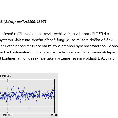
S (Zdroj: arXiv:1109.4897)
ice přesně měřit vzdálenost mezi urychlovačem v laboratoři CERN a
ystému. Jak tento systém přesně funguje, se můžete dočíst v článku
rčení vzdálenosti mezi oběma místy a přesnou synchronizaci času v ob
 lze kontinuálně určovat v konečné fázi vzdálenost s přesností lepší
 kontinentálních desek, ale také vliv zemětřesení v oblasti L´Aquila v