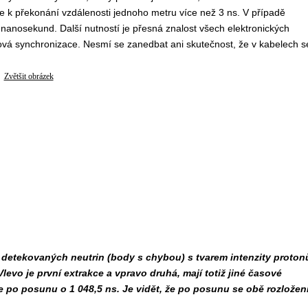
e k překonání vzdálenosti jednoho metru více než 3 ns. V případě
nanosekund. Další nutností je přesná znalost všech elektronických
sová synchronizace. Nesmí se zanedbat ani skutečnost, že v kabelech s
Zvětšit obrázek
detekovaných neutrin (body s chybou) s tvarem intenzity proton
evo je první extrakce a vpravo druhá, mají totiž jiné časové
e po posunu o 1 048,5 ns. Je vidět, že po posunu se obě rozložen