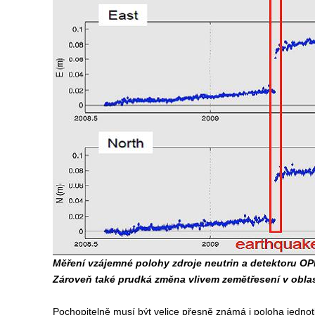
Měření vzájemné polohy zdroje neutrin a detektoru O
Zároveň také prudká změna vlivem zemětřesení v oblast
Pochopitelně musí být velice přesně známá i poloha jednotl