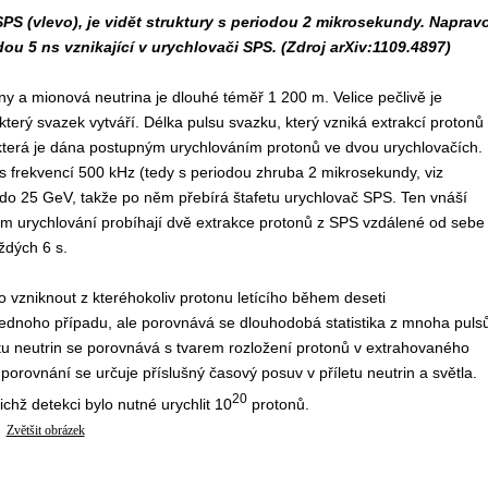
SPS (vlevo), je vidět struktury s periodou 2 mikrosekundy. Naprav
dou 5 ns vznikající v urychlovači SPS. (Zdroj arXiv:1109.4897)
ny a mionová neutrina je dlouhé téměř 1 200 m. Velice pečlivě je
erý svazek vytváří. Délka pulsu svazku, který vzniká extrakcí protonů
 která je dána postupným urychlováním protonů ve dvou urychlovačích.
u s frekvencí 500 kHz (tedy s periodou zhruba 2 mikrosekundy, viz
 do 25 GeV, takže po něm přebírá štafetu urychlovač SPS. Ten vnáší
nom urychlování probíhají dvě extrakce protonů z SPS vzdálené od sebe
ždých 6 s.
 vzniknout z kteréhokoliv protonu letícího během deseti
ednoho případu, ale porovnává se dlouhodobá statistika z mnoha puls
tu neutrin se porovnává s tvarem rozložení protonů v extrahovaného
porovnání se určuje příslušný časový posuv v příletu neutrin a světla.
20
chž detekci bylo nutné urychlit 10
protonů.
Zvětšit obrázek