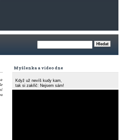
Myšlenka a video dne
na
Když už nevíš kudy kam,
še
tak si zakřič: Nejsem sám!
ní
ou