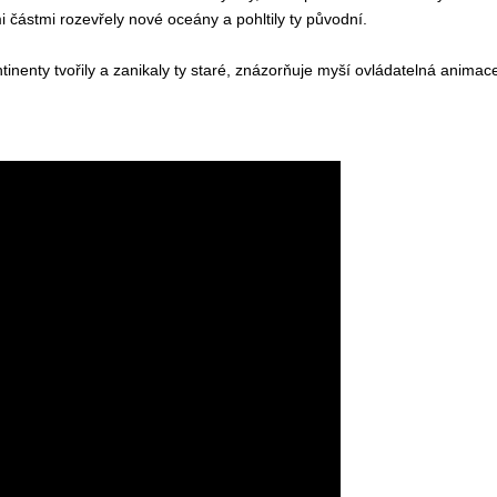
i částmi rozevřely nové oceány a pohltily ty původní.
inenty tvořily a zanikaly ty staré, znázorňuje myší ovládatelná animac