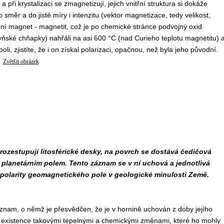
při krystalizaci se zmagnetizují, jejich vnitřní struktura si dokáže
měr a do jisté míry i intenzitu (vektor magnetizace, tedy velikost,
odní magnet - magnetit, což je po chemické stránce podvojný oxid
yňské chňapky) nahřáli na asi 600 °C (nad Curieho teplotu magnetitu) 
 zjistíte, že i on získal polarizaci, opačnou, než byla jeho původní.
Zvětšit obrázek
ozestupují litosférické desky, na povrch se dostává čedičová
 planetárním polem. Tento záznam se v ní uchová a jednotlivá
polarity geomagnetického pole v geologické minulosti Země.
znam, o němž je přesvědčen, že je v hornině uchován z doby jejího
jší existence takovými tepelnými a chemickými změnami, které ho mohly