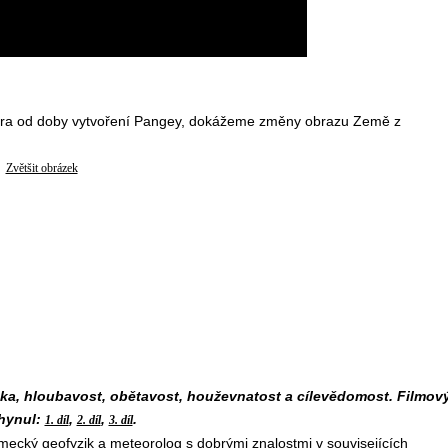
á éra od doby vytvoření Pangey, dokážeme změny obrazu Země z
Zvětšit obrázek
ka, hloubavost, obětavost, houževnatost a cílevědomost. Filmov
ahynul:
,
,
.
1. díl
2. díl
3. díl
mecký geofyzik a meteorolog s dobrými znalostmi v souvisejících