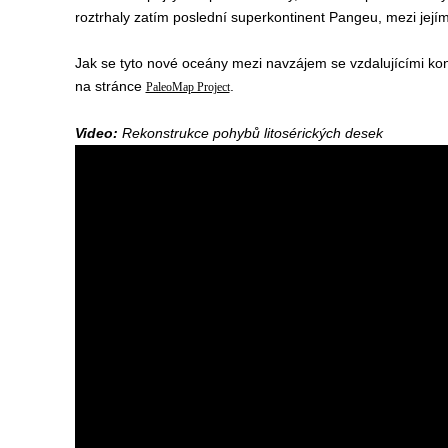
roztrhaly zatím poslední superkontinent Pangeu, mezi jejím
Jak se tyto nové oceány mezi navzájem se vzdalujícími kont
na stránce
.
PaleoMap Project
Video:
Rekonstrukce pohybů litosérických desek