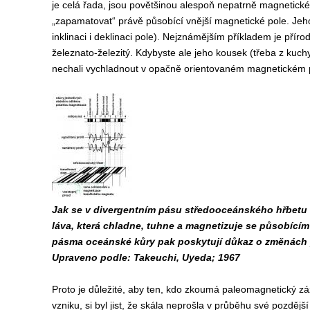
je celá řada, jsou povětšinou alespoň nepatrně magnetické a 
„zapamatovat“ právě působící vnější magnetické pole. Jeho s
inklinaci i deklinaci pole). Nejznámějším příkladem je přír
železnato-železitý. Kdybyste ale jeho kousek (třeba z kuch
nechali vychladnout v opačně orientovaném magnetickém poli,
Jak se v divergentním pásu středooceánského hřbetu r
láva, která chladne, tuhne a magnetizuje se působícím
pásma oceánské kůry pak poskytují důkaz o změnách 
Upraveno podle: Takeuchi, Uyeda; 1967
Proto je důležité, aby ten, kdo zkoumá paleomagnetický zá
vzniku, si byl jist, že skála neprošla v průběhu své pozdě