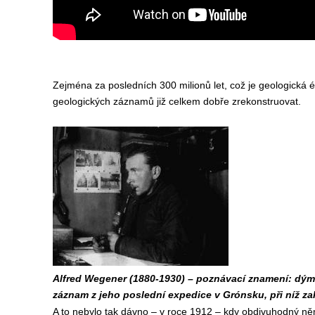
Zejména za posledních 300 milionů let, což je geologick
geologických záznamů již celkem dobře zrekonstruovat.
Alfred Wegener (1880-1930) – poznávací znamení: dým
záznam z jeho poslední expedice v Grónsku, při níž z
A to nebylo tak dávno – v roce 1912 – kdy obdivuhodný ně