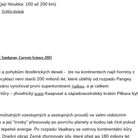
(její hloubka: 100 až 200 km).
Zvětšit obrázek
. Sankaran, Current Science 2003
a pohybům litosférických desek - lze na kontinentech najít horniny z
ecyklaci není starší 200 milionů let, které uběhly od rozpadu Pangey.
ceánu vynořoval první superkontinent
, a je celkem
Vaalbara
kůry – jihoafrický
Kaapvaal a západoaustralský kratón Pilbara byl
kratón
ohutných vzestupných a sestupných proudů ve velmi viskózním
y a její "trosky" přesouvaly po povrchu planety a budou tak činit pokud
tepelné energie. Po rozpadu Vaalbary se ostrovy kontinentální kůry
ly. Dnešní obraz Země zformovaly síly, které před asi 180 miliony let