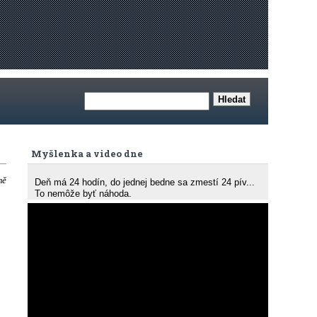
Myšlenka a video dne
mě
Deň má 24 hodín, do jednej bedne sa zmestí 24 pív...
To nemôže byť náhoda.