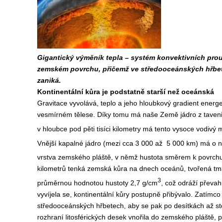
Gigantický výměník tepla – systém konvektivních prou
zemském povrchu, přičemž ve středooceánských hřbet
zaniká.
Kontinentální kůra je podstatně starší než oceánská
Gravitace vyvolává, teplo a jeho hloubkový gradient energe
vesmírném tělese. Díky tomu má naše Země jádro z tavenin
v hloubce pod pěti tisíci kilometry má tento vysoce vodivý
Vnější kapalné jádro (mezi cca 3 000 až 5 000 km) má o n
vrstva zemského pláště, v němž hustota směrem k povrchu 
kilometrů tenká zemská kůra na dnech oceánů, tvořená tma
3
průměrnou hodnotou hustoty 2,7 g/cm
, což odráží převah
vyvíjela se, kontinentální kůry postupně přibývalo. Zatímc
středooceánských hřbetech, aby se pak po desítkách až st
rozhraní litosférických desek vnořila do zemského pláště, 