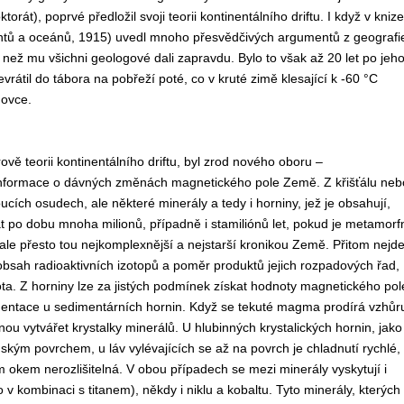
rát), poprvé předložil svoji teorii kontinentálního driftu. I když v knize
ntů a oceánů, 1915) uvedl mnoho přesvědčivých argumentů z geografi
et, než mu všichni geologové dali zapravdu. Bylo to však až 20 let po jeh
vrátil do tábora na pobřeží poté, co v kruté zimě klesající k -60 °C
dovce.
vě teorii kontinentálního driftu, byl zrod nového oboru –
 informace o dávných změnách magnetického pole Země. Z křišťálu neb
cích osudech, ale některé minerály a tedy i horniny, jež je obsahují,
t po dobu mnoha milionů, případně i stamiliónů let, pokud je metamorf
, ale přesto tou nejkomplexnější a nejstarší kronikou Země. Přitom nejd
obsah radioaktivních izotopů a poměr produktů jejich rozpadových řad,
ota. Z horniny lze za jistých podmínek získat hodnoty magnetického pol
imentace u sedimentárních hornin. Když se tekuté magma prodírá vzhůr
u vytvářet krystalky minerálů. U hlubinných krystalických hornin, jako
ským povrchem, u láv vylévajících se až na povrch je chladnutí rychlé,
m okem nerozlišitelná. V obou případech se mezi minerály vyskytují i
v kombinaci s titanem), někdy i niklu a kobaltu. Tyto minerály, kterých