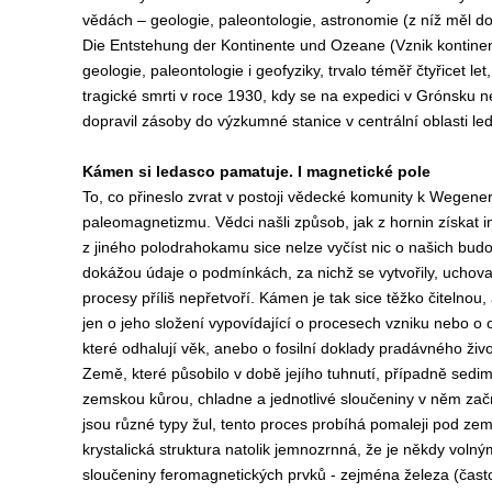
vědách – geologie, paleontologie, astronomie (z níž měl dokto
Die Entstehung der Kontinente und Ozeane (Vznik kontine
geologie, paleontologie i geofyziky, trvalo téměř čtyřicet l
tragické smrti v roce 1930, kdy se na expedici v Grónsku ne
dopravil zásoby do výzkumné stanice v centrální oblasti le
Kámen si ledasco pamatuje. I magnetické pole
To, co přineslo zvrat v postoji vědecké komunity k Wegenero
paleomagnetizmu. Vědci našli způsob, jak z hornin získat
z jiného polodrahokamu sice nelze vyčíst nic o našich budou
dokážou údaje o podmínkách, za nichž se vytvořily, uchova
procesy příliš nepřetvoří. Kámen je tak sice těžko čitelnou
jen o jeho složení vypovídající o procesech vzniku nebo o 
které odhalují věk, anebo o fosilní doklady pradávného živ
Země, které působilo v době jejího tuhnutí, případně sed
zemskou kůrou, chladne a jednotlivé sloučeniny v něm začno
jsou různé typy žul, tento proces probíhá pomaleji pod zem
krystalická struktura natolik jemnozrnná, že je někdy volný
sloučeniny feromagnetických prvků - zejména železa (často 