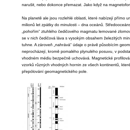
narušit, nebo dokonce přemazat. Jako když na magnetofon
Na planetě ale jsou rozlehlé oblasti, které nabízejí pří
milionů let zpátky do minulosti – dna oceánů. Středooceá
„pohořím“ ztuhlého čedičového magmatu lemované zlomové di
se v nich čedičová láva s vysokým obsahem železitých mine
tuhne. A zároveň „nahrává“ údaje o právě působícím geoma
neprocházejí, kromě pomalého plynulého posuvu, v podstat
vhodném médiu bezpečně uchovává. Magnetické profilován
vzorků různých vhodných hornin ze všech kontinentů, které
přepólování geomagnetického pole.