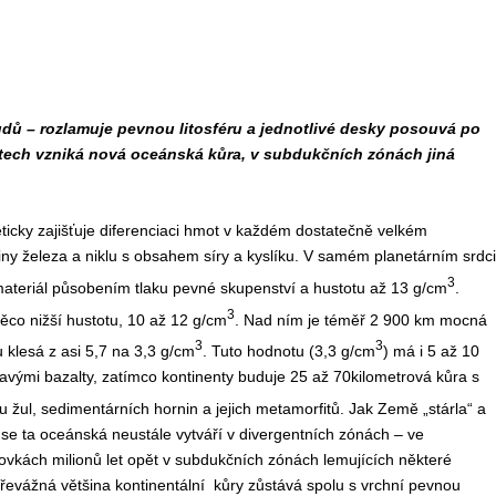
dů – rozlamuje pevnou litosféru a jednotlivé desky posouvá po
ech vzniká nová oceánská kůra, v subdukčních zónách jiná
ticky zajišťuje diferenciaci hmot v každém dostatečně velkém
y železa a niklu s obsahem síry a kyslíku. V samém planetárním srdci
3
 materiál působením tlaku pevné skupenství a hustotu až 13 g/cm
.
3
ěco nižší hustotu, 10 až 12 g/cm
. Nad ním je téměř 2 900 km mocná
3
3
klesá z asi 5,7 na 3,3 g/cm
. Tuto hodnotu (3,3 g/cm
) má i 5 až 10
vými bazalty, zatímco kontinenty buduje 25 až 70kilometrová kůra s
u žul, sedimentárních hornin a jejich metamorfitů. Jak Země „stárla“ a
o se ta oceánská neustále vytváří v divergentních zónách – ve
ovkách milionů let opět v subdukčních zónách lemujících některé
převážná většina kontinentální kůry zůstává spolu s vrchní pevnou