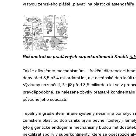
vrstvou zemského pláště „plavat“ na plastické astenosféře 
Rekonstrukce pradávných superkontinentů Kredit:
A. V
Takže díky těmto mechanismům – frakční diferenciaci hmot 
doby před 3,5 až 4 miliardami let, ale oceánské dno kvůli r
Výzkumy naznačují, že již před 3,5 miliardou let se z prao
pravděpodobné, že nalezené zbytky prastaré kontinentální 
původně jeho součástí.
Tepelným gradientem hnané systémy nesmírně pomalých m
zemském plášti od dob vzniku první pevné litosféry ji lámal
tyto gigantické endogenní mechanismy budou mít dostatek 
několikrát spojily v superkontinenty, které se opět rozčleni