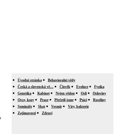
Úvodní stránka
Behavioralni vědy
Česká a slovenská vě…
Člověk
Evoluce
Fyzika
Genetika
Kabinet
Nejen vědou
Osli
Osloviny
Ovce, kozy
Prase
Přečetli jsme
Ptáci
Rostliny
Semináře
Skot
Vesmír
Viry, bakterie
Zajímavosti
Zdraví
ý