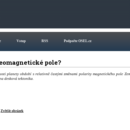
e
Vstup
RSS
Podpořte OSEL.cz
geomagnetické pole?
ulosti planety období s relativně častými změnami polarity magnetického pole Ze
dna desková tektonika.
Zvětšit obrázek