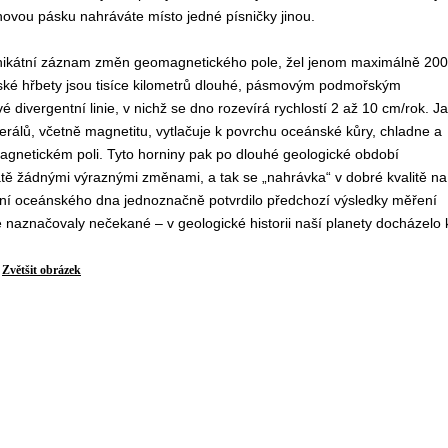
ovou pásku nahráváte místo jedné písničky jinou.
mo unikátní záznam změn geomagnetického pole, žel jenom maximálně 200
nské hřbety jsou tisíce kilometrů dlouhé, pásmovým podmořským
vergentní linie, v nichž se dno rozevírá rychlostí 2 až 10 cm/rok. Ja
rálů, včetně magnetitu, vytlačuje k povrchu oceánské kůry, chladne a
gnetickém poli. Tyto horniny pak po dlouhé geologické období
ě žádnými výraznými změnami, a tak se „nahrávka“ v dobré kvalitě na
í oceánského dna jednoznačně potvrdilo předchozí výsledky měření
 naznačovaly nečekané – v geologické historii naší planety docházelo 
Zvětšit obrázek