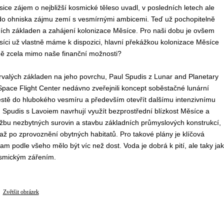
ice zájem o nejbližší kosmické těleso uvadl, v posledních letech ale
do ohniska zájmu zemí s vesmírnými ambicemi. Teď už pochopitelně
ních základen a zahájení kolonizace Měsíce. Pro naši dobu je ovšem
íci už vlastně máme k dispozici, hlavní překážkou kolonizace Měsíce
ně zcela mimo naše finanční možnosti?
rvalých základen na jeho povrchu, Paul Spudis z Lunar and Planetary
Space Flight Center nedávno zveřejnili koncept soběstačné lunární
stě do hlubokého vesmíru a především otevřít dalšímu intenzivnímu
. Spudis s Lavoiem navrhují využít bezprostřední blízkost Měsíce a
 těžbu nezbytných surovin a stavbu základních průmyslových konstrukcí,
i až po zprovoznění obytných habitatů. Pro takové plány je klíčová
 podle všeho mělo být víc než dost. Voda je dobrá k pití, ale taky ja
kosmickým zářením.
Zvětšit obrázek