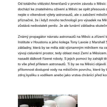
Od totálního vítězství Američanů v prvním závodu o Měsíc s
dochází ke znatelnému oživení a Měsíc se opět přesouvá 
nejde o víkendové výlety astronautů, ale o založení měsíč
příznačné, že i když mnoho technologií pro výsadek na Měs
zůstává nedostatek peněz. Je ale lunární základna skuteč
Známý propagátor návratu astronautů na Měsíc a zřízení t
Institute v Houstonu a jeho kolega Tony Lavoie z Marshall 
základny, která by se měla stát významným milníkem na ce
vývoji cislunární prostor, tedy oblast mezi Zemí a Měsícem
nasadit dálkově řízené roboty. S jejich pomocí by zahájili
to vše před příletem astronautů. Ti by se na Měsíci objevil
přítomnost dostupné vody na měsíčním povrchu, které by tam
zdroj kyslíku s vodíkem anebo jako vrstva chránící před 