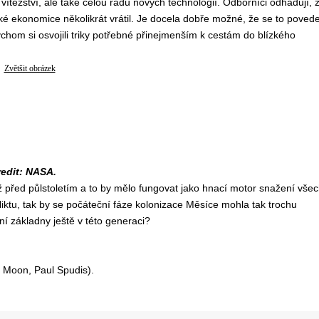
ítězství, ale také celou řadu nových technologií. Odborníci odhadují, 
é ekonomice několikrát vrátil. Je docela dobře možné, že se to povede
chom si osvojili triky potřebné přinejmenším k cestám do blízkého
Zvětšit obrázek
edit: NASA.
ž před půlstoletím a to by mělo fungovat jako hnací motor snažení vše
tu, tak by se počáteční fáze kolonizace Měsíce mohla tak trochu
 základny ještě v této generaci?
e Moon, Paul Spudis).