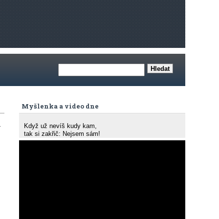
Myšlenka a video dne
.
Když už nevíš kudy kam,
tak si zakřič: Nejsem sám!