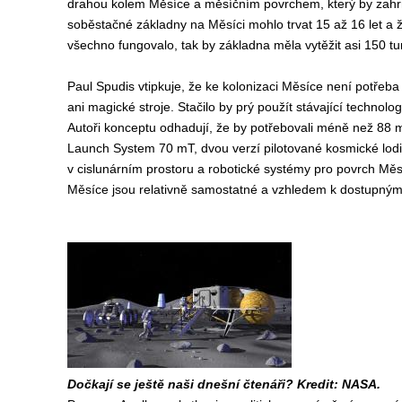
drahou kolem Měsíce a měsíčním povrchem, který by zahrno
soběstačné základny na Měsíci mohlo trvat 15 až 16 let a že
všechno fungovalo, tak by základna měla vytěžit asi 150 tu
Paul Spudis vtipkuje, že ke kolonizaci Měsíce není potřeb
ani magické stroje. Stačilo by prý použít stávající techno
Autoři konceptu odhadují, že by potřebovali méně než 88 m
Launch System 70 mT, dvou verzí pilotované kosmické lodi
v cislunárním prostoru a robotické systémy pro povrch Měs
Měsíce jsou relativně samostatné a vzhledem k dostupným 
Dočkají se ještě naši dnešní čtenáři? Kredit: NASA.