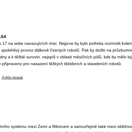
ASA
u 17 na sebe navazujících misí. Nejprve by bylo potřeba rozmístit kole
y spolehlivý provoz dálkově řízených robotů. Pak by došlo na průzkumn
dny a k těžbě surovin, nejspíš v oblasti měsíčních pólů, kde by mělo bý
e připraveno pro nasazení těžkých těžebních a stavebních robotů.
Zvětšit obrázek
sportního systému mezi Zemí a Měsícem a samozřejmě také mezi oběžno