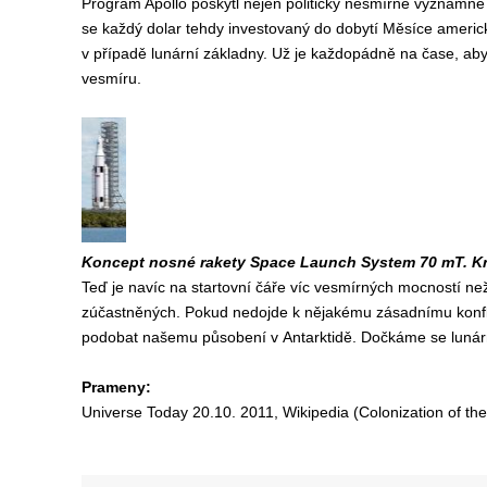
Program Apollo poskytl nejen politicky nesmírně významné v
se každý dolar tehdy investovaný do dobytí Měsíce americk
v případě lunární základny. Už je každopádně na čase, aby
vesmíru.
Koncept nosné rakety Space Launch System 70 mT. Kr
Teď je navíc na startovní čáře víc vesmírných mocností ne
zúčastněných. Pokud nedojde k nějakému zásadnímu konflik
podobat našemu působení v Antarktidě. Dočkáme se lunární
Prameny:
Universe Today 20.10. 2011, Wikipedia (Colonization of th