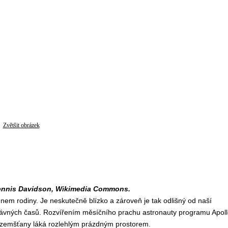
Zvětšit obrázek
Dennis Davidson, Wikimedia Commons.
em rodiny. Je neskutečně blízko a zároveň je tak odlišný od naší
ávných časů. Rozvířením měsíčního prachu astronauty programu Apoll
c pozemšťany láká rozlehlým prázdným prostorem.