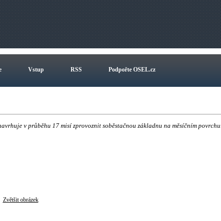
e
Vstup
RSS
Podpořte OSEL.cz
 navrhuje v průběhu 17 misí zprovoznit soběstačnou základnu na měsíčním povrchu
Zvětšit obrázek