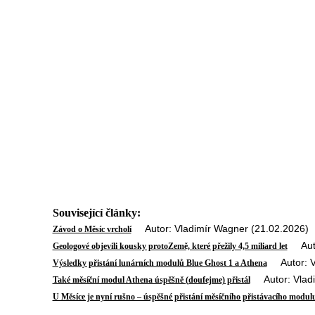
Související články:
Autor: Vladimír Wagner (21.02.2026)
Závod o Měsíc vrcholí
Autor
Geologové objevili kousky protoZemě, které přežily 4,5 miliard let
Autor: Vl
Výsledky přistání lunárních modulů Blue Ghost 1 a Athena
Autor: Vladi
Také měsíční modul Athena úspěšně (doufejme) přistál
U Měsíce je nyní rušno – úspěšné přistání měsíčního přistávacího modul