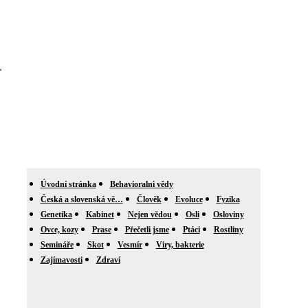
,
Úvodní stránka
Behavioralni vědy
Česká a slovenská vě…
Člověk
Evoluce
Fyzika
Genetika
Kabinet
Nejen vědou
Osli
Osloviny
Ovce, kozy
Prase
Přečetli jsme
Ptáci
Rostliny
Semináře
Skot
Vesmír
Viry, bakterie
Zajímavosti
Zdraví