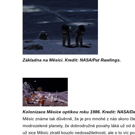
Základna na Měsíci. Kredit: NASA/Pat Rawlings.
Kolonizace Měsíce optikou roku 1986. Kredit: NASA/
Měsíc známe tak důvěrně, že je pro mnohé z nás skoro člen
modrozelené planety, že dobrodružné povahy láká už od d
už sice Měsíc ztratil kouzlo nedosažitelnosti, ale o to ví