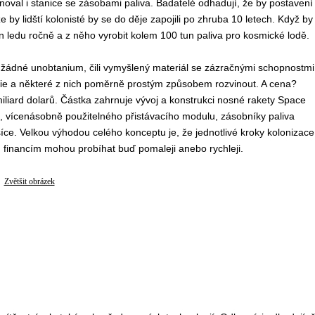
val i stanice se zásobami paliva. Badatelé odhadují, že by postavení
 by lidští kolonisté by se do děje zapojili po zhruba 10 letech. Když by
n ledu ročně a z něho vyrobit kolem 100 tun paliva pro kosmické lodě.
a žádné unobtanium, čili vymyšlený materiál se zázračnými schopnostmi
logie a některé z nich poměrně prostým způsobem rozvinout. A cena?
iliard dolarů. Částka zahrnuje vývoj a konstrukci nosné rakety Space
, vícenásobně použitelného přistávacího modulu, zásobníky paliva
íce. Velkou výhodou celého konceptu je, že jednotlivé kroky kolonizace
financím mohou probíhat buď pomaleji anebo rychleji.
Zvětšit obrázek