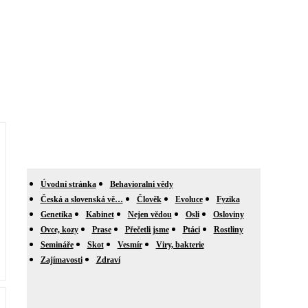
Úvodní stránka
Behavioralni vědy
Česká a slovenská vě…
Člověk
Evoluce
Fyzika
Genetika
Kabinet
Nejen vědou
Osli
Osloviny
Ovce, kozy
Prase
Přečetli jsme
Ptáci
Rostliny
Semináře
Skot
Vesmír
Viry, bakterie
Zajímavosti
Zdraví