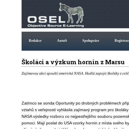
Redakce
Autoři
Spolupráce
Registrac
Školáci a výzkum hornin z Marsu
Zajímavou akci spouští americká NASA. Hodlá zapojit školáky z ce
Zatímco se sonda Oportunity po drobných problémech přip
vztahů s veřejností vyhlásila zajímavý program pro školáky
NASA výsledky rozboru co nejpestřejšího souboru pozemsk
pomoci. Mají poslat do USA vzorky hornin z místa svého byd