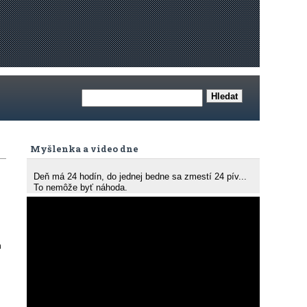
Myšlenka a video dne
Deň má 24 hodín, do jednej bedne sa zmestí 24 pív...
To nemôže byť náhoda.
h