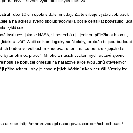
apř. na lávy z rovníkových pacifických ostrovů.
sti zhruba 10 cm spolu s dalšími údaji. Za to slibuje vystavit obrázek
le a na adresu svého spolupracovníka pošle certifikát potvrzující úča
yla vyhlášen.
sná instituce, jako je NASA, si nenechá ujít jedinou příležitost k tomu,
 „lidskou tvář“. A cílí celkem logicky na školáky, protože to jsou budoucí
tiletích budou ve volbách rozhodovat o tom, na co peníze z jejich daní
že by „měli moc práce“. Mnohé z našich výzkumných ústavů zjevně
veřejností se bohužel omezují na nárazové akce typu „dnů otevřených
ji přibouchnou, aby je snad z jejich bádání nikdo nerušil. Vzorky lze
 na adrese
: http://marsrovers.jpl.nasa.gov/classroom/schoolhouse/