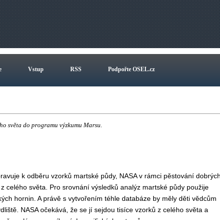
e
Vstup
RSS
Podpořte OSEL.cz
lého světa do programu výzkumu Marsu.
ravuje k odběru vzorků martské půdy, NASA v rámci pěstování dobrýc
 z celého světa. Pro srovnání výsledků analýz martské půdy použije
ých hornin. A právě s vytvořením téhle databáze by měly děti vědcům
liště. NASA očekává, že se jí sejdou tisíce vzorků z celého světa a