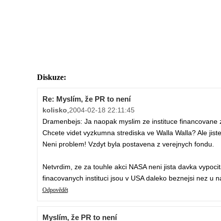
Diskuze:
Re: Myslím, že PR to není
kolisko
,
2004-02-18 22:11:45
Dramenbejs: Ja naopak myslim ze instituce financovane z f
Chcete videt vyzkumna strediska ve Walla Walla? Ale jiste
Neni problem! Vzdyt byla postavena z verejnych fondu.
Netvrdim, ze za touhle akci NASA neni jista davka vypocita
finacovanych instituci jsou v USA daleko beznejsi nez u n
Odpovědět
Myslím, že PR to není