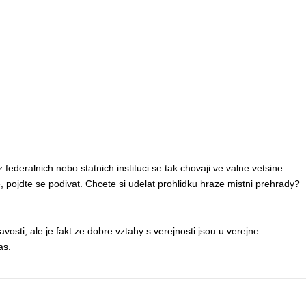
ederalnich nebo statnich instituci se tak chovaji ve valne vetsine.
, pojdte se podivat. Chcete si udelat prohlidku hraze mistni prehrady?
vosti, ale je fakt ze dobre vztahy s verejnosti jsou u verejne
as.