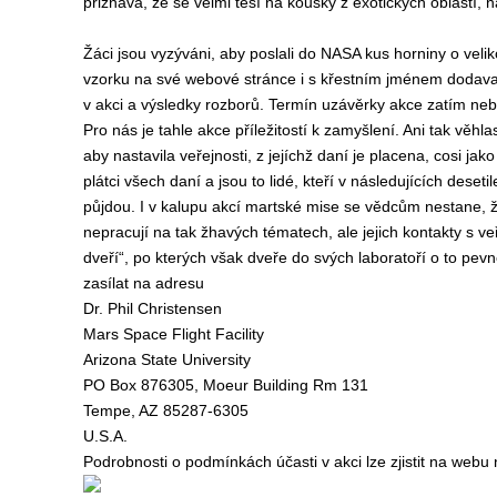
přiznává, že se velmi těší na kousky z exotických oblastí, n
Žáci jsou vyzýváni, aby poslali do NASA kus horniny o veliko
vzorku na své webové stránce i s křestním jménem dodavate
v akci a výsledky rozborů. Termín uzávěrky akce zatím neb
Pro nás je tahle akce příležitostí k zamyšlení. Ani tak věhla
aby nastavila veřejnosti, z jejíchž daní je placena, cosi jako
plátci všech daní a jsou to lidé, kteří v následujících dese
půjdou. I v kalupu akcí martské mise se vědcům nestane, 
nepracují na tak žhavých tématech, ale jejich kontakty s 
dveří“, po kterých však dveře do svých laboratoří o to pevně
zasílat na adresu
Dr. Phil Christensen
Mars Space Flight Facility
Arizona State University
PO Box 876305, Moeur Building Rm 131
Tempe, AZ 85287-6305
U.S.A.
Podrobnosti o podmínkách účasti v akci lze zjistit na webu