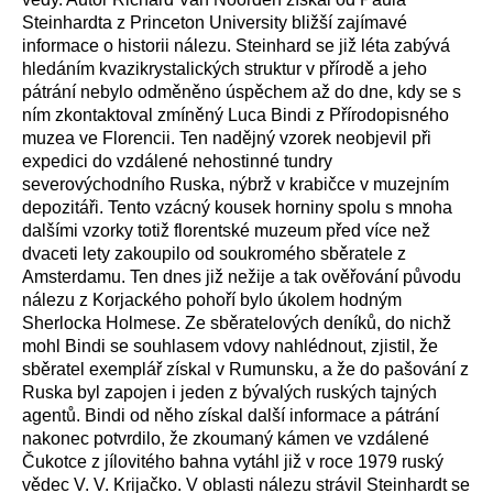
Steinhardta z Princeton University bližší zajímavé
informace o historii nálezu. Steinhard se již léta zabývá
hledáním kvazikrystalických struktur v přírodě a jeho
pátrání nebylo odměněno úspěchem až do dne, kdy se s
ním zkontaktoval zmíněný Luca Bindi z Přírodopisného
muzea ve Florencii. Ten nadějný vzorek neobjevil při
expedici do vzdálené nehostinné tundry
severovýchodního Ruska, nýbrž v krabičce v muzejním
depozitáři. Tento vzácný kousek horniny spolu s mnoha
dalšími vzorky totiž florentské muzeum před více než
dvaceti lety zakoupilo od soukromého sběratele z
Amsterdamu. Ten dnes již nežije a tak ověřování původu
nálezu z Korjackého pohoří bylo úkolem hodným
Sherlocka Holmese. Ze sběratelových deníků, do nichž
mohl Bindi se souhlasem vdovy nahlédnout, zjistil, že
sběratel exemplář získal v Rumunsku, a že do pašování z
Ruska byl zapojen i jeden z bývalých ruských tajných
agentů. Bindi od něho získal další informace a pátrání
nakonec potvrdilo, že zkoumaný kámen ve vzdálené
Čukotce z jílovitého bahna vytáhl již v roce 1979 ruský
vědec V. V. Krijačko. V oblasti nálezu strávil Steinhardt se