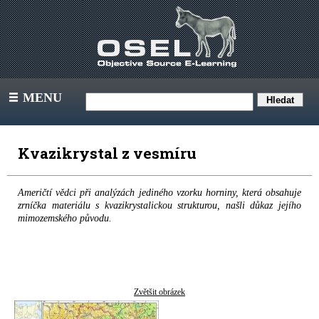
MENU
III
Kvazikrystal z vesmíru
Američtí vědci při analýzách jediného vzorku horniny, která obsahuje
zrníčka materiálu s kvazikrystalickou strukturou, našli důkaz jejího
mimozemského původu.
Zvětšit obrázek