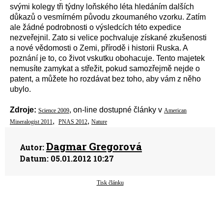
svými kolegy tři týdny loňského léta hledáním dalších
důkazů o vesmírném původu zkoumaného vzorku. Zatím
ale žádné podrobnosti o výsledcích této expedice
nezveřejnil. Zato si velice pochvaluje získané zkušenosti
a nové vědomosti o Zemi, přírodě i historii Ruska. A
poznání je to, co život vskutku obohacuje. Tento majetek
nemusíte zamykat a střežit, pokud samozřejmě nejde o
patent, a můžete ho rozdávat bez toho, aby vám z něho
ubylo.
Zdroje:
, on-line dostupné články v
Science 2009
American
,
,
Mineralogist 2011
PNAS 2012
Nature
Dagmar Gregorová
Autor:
Datum:
05.01.2012 10:27
Tisk článku