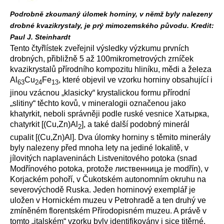
Podrobně zkoumaný úlomek horniny, v němž byly nalezeny
drobné kvazikrystaly, je prý mimozemského původu. Kredit:
Paul J. Steinhardt
Tento čtyřlístek zveřejnil výsledky výzkumu prvních
drobných, přibližně 5 až 100mikrometrových zrníček
kvazikrystalů přírodního kompozitu hliníku, mědi a železa
Al
Cu
Fe
, které objevil ve vzorku horniny obsahující i
63
24
13
jinou vzácnou „klasicky“ krystalickou formu přírodní
„slitiny“ těchto kovů, v mineralogii označenou jako
khatyrkit, neboli správněji podle ruské vesnice Хатырка,
chatyrkit [(Cu,Zn)Al
], a také další podobný minerál
2
cupalit [(Cu,Zn)Al]. Dva úlomky horniny s těmito minerály
byly nalezeny před mnoha lety na jediné lokalitě, v
jílovitých naplaveninách Listvenitového potoka (snad
Modřínového potoka, protože лиственница je modřín), v
Korjackém pohoří, v Čukotském autonomním okruhu na
severovýchodě Ruska. Jeden horninový exemplář je
uložen v Hornickém muzeu v Petrohradě a ten druhý ve
zmíněném florentském Přírodopisném muzeu. A právě v
tomto „italském“ vzorku byly identifikovány i sice titěrné,