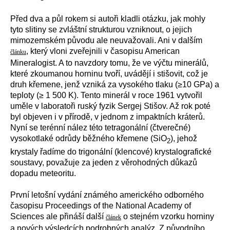
Před dva a půl rokem si autoři kladli otázku, jak mohly
tyto slitiny se zvláštní strukturou vzniknout, o jejich
mimozemském původu ale neuvažovali. Ani v dalším
, který vloni zveřejnili v časopisu American
článku
Mineralogist. A to navzdory tomu, že ve výčtu minerálů,
které zkoumanou horninu tvoří, uvádějí i stišovit, což je
druh křemene, jenž vzniká za vysokého tlaku (≥10 GPa) a
teploty (≥ 1 500 K). Tento minerál v roce 1961 vytvořil
uměle v laboratoři ruský fyzik Sergej Stišov. Až rok poté
byl objeven i v přírodě, v jednom z impaktních kráterů.
Nyní se terénní nález této tetragonální (čtverečné)
vysokotlaké odrůdy běžného křemene (SiO
), jehož
2
krystaly řadíme do trigonální (klencové) krystalografické
soustavy, považuje za jeden z věrohodných důkazů
dopadu meteoritu.
První letošní vydání známého amerického odborného
časopisu Proceedings of the National Academy of
Sciences ale přináší další
o stejném vzorku horniny
článek
a nových výsledcích podrobných analýz. Z původního