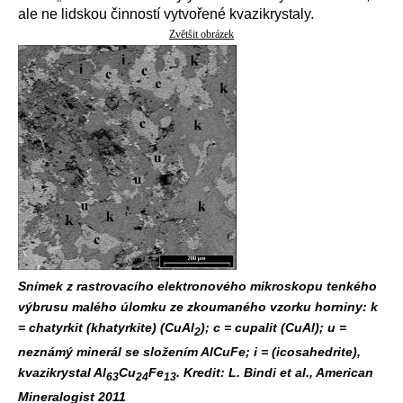
ale ne lidskou činností vytvořené kvazikrystaly.
Zvětšit obrázek
Snímek z rastrovacího elektronového mikroskopu tenkého
výbrusu malého úlomku ze zkoumaného vzorku horniny: k
= chatyrkit (khatyrkite) (CuAl
); c = cupalit (CuAl); u =
2
neznámý minerál se složením AlCuFe; i = (icosahedrite),
kvazikrystal Al
Cu
Fe
. Kredit: L. Bindi et al., American
63
24
13
Mineralogist 2011