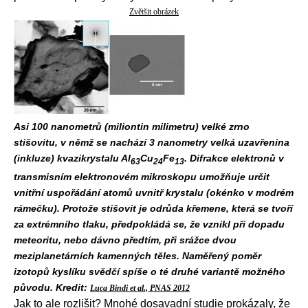
Zvětšit obrázek
Asi 100 nanometrů (miliontin milimetru) velké zrno
stišovitu, v němž se nachází 3 nanometry velká uzavřenina
(inkluze) kvazikrystalu Al
Cu
Fe
. Difrakce elektronů v
63
24
13
transmisním elektronovém mikroskopu umožňuje určit
vnitřní uspořádání atomů uvnitř krystalu (okénko v modrém
rámečku). Protože stišovit je odrůda křemene, která se tvoří
za extrémního tlaku, předpokládá se, že vznikl při dopadu
meteoritu, nebo dávno předtím, při srážce dvou
meziplanetárních kamenných těles. Naměřený poměr
izotopů kyslíku svědčí spíše o té druhé variantě možného
původu. Kredit:
Luca Bindi et al., PNAS 2012
Jak to ale rozlišit? Mnohé dosavadní studie prokázaly, že