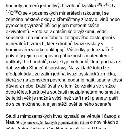
18
16
hodnoty poměrů jednotlivých izotopů kyslíku
O∕
O a
17
16
O∕
O se v pozemských minerálech (zkoumají se
zejména některé oxidy a křemičitany z řady olivínů nebo
pyroxenů) výrazně liší od jejich meteoritických
ekvivalentů. Proto se v dalším kole výzkumu vědci
soustředili na měření tohoto izotopového zastoupení v
minerálních zrnech, které drobné kvazikrystaly v
horninovém vzorku obklopují. Výsledky jednoznačně
potvrdily jejich izotopovou příbuznost s materiálem
uhlíkatých chondritů, což je typ meteoritů které pochází z
dob vzniku Sluneční soustavy. Na základě toho lze
předpokládat, že zatím jediná kvazikrystalická zrníčka,
která se na zemském povrchu podařilo najít, spadla kdysi
dávno z nebe. Další úvahy o tom, že vznikla ve srážce
dvou těles, která byla součástí meziplanetárního smetí a
že jejich věk je možná vyšší než stáří naší planety, patří
do sice možného, ale jen stěží ověřitelného scénáře.
Studiu mimozemských kvazikrystalů se věnuje i časopis
Nature
o novinkách z
v jenom ze svých krátkých popularizačních článků
vědy. Autor Richard Van Noorden získal od Paula