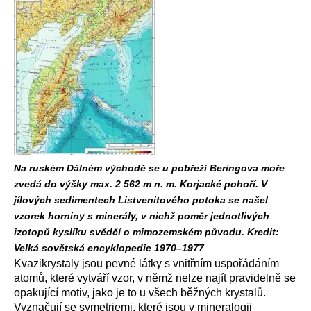
Na ruském Dálném východě se u pobřeží Beringova moře
zvedá do výšky max. 2 562 m n. m. Korjacké pohoří. V
jílových sedimentech Listvenitového potoka se našel
vzorek horniny s minerály, v nichž poměr jednotlivých
izotopů kyslíku svědčí o mimozemském původu. Kredit:
Velká sovětská encyklopedie 1970–1977
Kvazikrystaly jsou pevné látky s vnitřním uspořádáním
atomů, které vytváří vzor, v němž nelze najít pravidelně se
opakující motiv, jako je to u všech běžných krystalů.
Vyznačují se symetriemi, které jsou v mineralogii