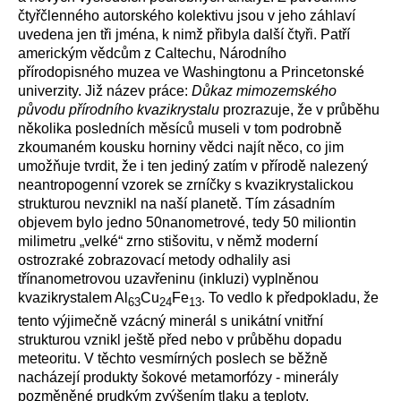
čtyřčlenného autorského kolektivu jsou v jeho záhlaví
uvedena jen tři jména, k nimž přibyla další čtyři. Patří
americkým vědcům z Caltechu, Národního
přírodopisného muzea ve Washingtonu a Princetonské
univerzity. Již název práce:
Důkaz mimozemského
původu přírodního kvazikrystalu
prozrazuje, že v průběhu
několika posledních měsíců museli v tom podrobně
zkoumaném kousku horniny vědci najít něco, co jim
umožňuje tvrdit, že i ten jediný zatím v přírodě nalezený
neantropogenní vzorek se zrníčky s kvazikrystalickou
strukturou nevznikl na naší planetě. Tím zásadním
objevem bylo jedno 50nanometrové, tedy 50 miliontin
milimetru „velké“ zrno stišovitu, v němž moderní
ostrozraké zobrazovací metody odhalily asi
třínanometrovou uzavřeninu (inkluzi) vyplněnou
kvazikrystalem Al
Cu
Fe
. To vedlo k předpokladu, že
63
24
13
tento výjimečně vzácný minerál s unikátní vnitřní
strukturou vznikl ještě před nebo v průběhu dopadu
meteoritu. V těchto vesmírných poslech se běžně
nacházejí produkty šokové metamorfózy - minerály
pozměněné prudkým zvýšením tlaku a teploty.