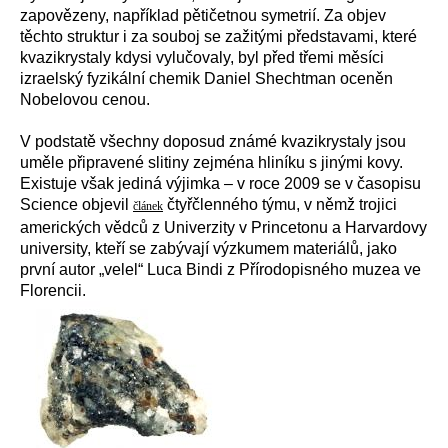
zapovězeny, například pětičetnou symetrií. Za objev
těchto struktur i za souboj se zažitými představami, které
kvazikrystaly kdysi vylučovaly, byl před třemi měsíci
izraelský fyzikální chemik Daniel Shechtman oceněn
Nobelovou cenou.
V podstatě všechny doposud známé kvazikrystaly jsou
uměle připravené slitiny zejména hliníku s jinými kovy.
Existuje však jediná výjimka – v roce 2009 se v časopisu
Science objevil
čtyřčlenného týmu, v němž trojici
článek
amerických vědců z Univerzity v Princetonu a Harvardovy
university, kteří se zabývají výzkumem materiálů, jako
první autor „velel“ Luca Bindi z Přírodopisného muzea ve
Florencii.