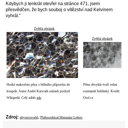
Kdybych ji tenkrát otevřel na stránce 471, jsem
přesvědčen, že bych souboj o vítězství nad Kelvinem
vyhrál.“
Zvětšit obrázek
Zvětšit obrázek
Hezké makrofoto pěny z běžného přípravku do
Pěnu obvykle tvoří velmi
koupele. Autor André Karwath snímek poskytl
rozmanité bublinky. Kredit:
Wikipedii. Celý záběr
zde
.
Osel.cz
Zdroj:
,
physicsworld
Philosophical Magazine Letters