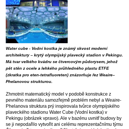
Water cube - Vodní kostka je známý skvost moderní
architektury – krytý olympijský plavecký stadion v Pekingu.
Má tvar velkého kvádru se čtvercovým půdorysem, jehož
pět stěn z ocele a lehkého průhledného plastu ETFE
(zkratka pro eten-tetrafluoreten) znázorňuje řez Weaire–
Phelanovou strukturou.
Zhmotnit matematický model v podobě konstrukce z
pevného materiálu samozřejmě problém nebyl a Weaire-
Phelanova struktura prý inspirovala tvůrce olympijského
plaveckého stadionu Water Cube (Vodní kostka) v
Pekingu (obrázek vpravo). Ale v bazénu uvnitř budovy by
se ji nepodařilo vytvořit ani celému reprezentačnímu týmu