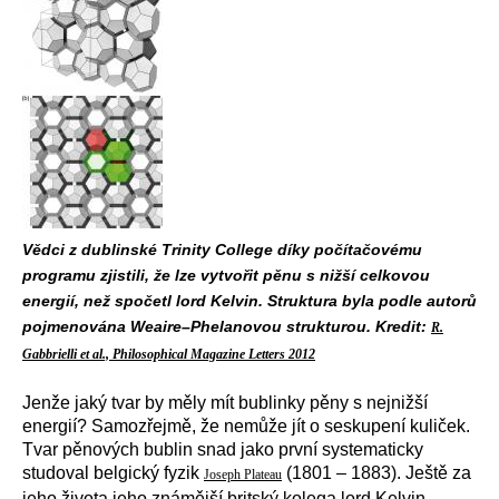
Vědci z dublinské Trinity College díky počítačovému
programu zjistili, že lze vytvořit pěnu s nižší celkovou
energií, než spočetl lord Kelvin. Struktura byla podle autorů
pojmenována Weaire–Phelanovou strukturou. Kredit:
R.
Gabbrielli et al., Philosophical Magazine Letters 2012
Jenže jaký tvar by měly mít bublinky pěny s nejnižší
energií? Samozřejmě, že nemůže jít o seskupení kuliček.
Tvar pěnových bublin snad jako první systematicky
studoval belgický fyzik
(1801 – 1883). Ještě za
Joseph Plateau
jeho života jeho známější britský kolega lord Kelvin