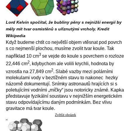
Lord Kelvin spočítal, že bubliny pěny s nejnižší energií by
měly mít tvar osmistěnů s uříznutými vrcholy. Kredit
Wikipedia
Když budeme chtít co největší objem vtěsnat pod povrch
s co nejmenší plochou, musíme zvolit tvar koule. Tak
3
například 10 cm
se vejde do koule s povrchem o rozloze
2
22,446 cm
, kdybychom ale volili krychli, hodnota by
2
vzrostla na 27,849 cm
. Slabé vazby mezi polárními
molekulami vody v beztížném stavu to nakonec hezky
názorně dokumentují. Snímky astronautů hrajících si s
poletujícími vodními „míčky“ jsou notoricky známé. Kapka
představuje fyzikální soustavu v nejnižším energetickém
stavu odpovídajícímu daným podmínkám. Bez vlivu
gravitace má tvar koule.
Zvětšit obrázek