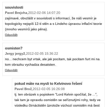
souvislosti
Pavel Brejcha
,
2012-02-06 14:07:20
zajímavé, obvzlášt v souvislosti s informací, že náš vesmír je
topologicky nejspíš 12-ti stěn a s Lindeho úpravou inflační teorie
(mnoho vesmírů jako pěna).
Odpovědět
osmisten?
Jergy jergy2
,
2012-02-05 15:36:22
no... nechcem byt vrtak, ale jak pocitam, tak pocitam furt mi na
tom obrazku vychadza desatsten.
Odpovědět
pokud máte na mysli to Kelvinovo řešení
Pavel Brož
,
2012-02-05 16:26:08
tj. ten obrázek s popiskem "Lord Kelvin spočítal, že ...",
tak tam je opravdu osmistěn se seříznutými rohy, tedy ve
výsledku čtrnáctistěn (protože výchozí osmistěn má šest