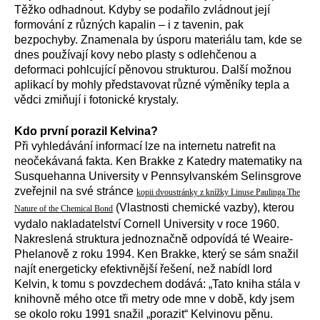
Těžko odhadnout. Kdyby se podařilo zvládnout její
formování z různých kapalin – i z tavenin, pak
bezpochyby. Znamenala by úsporu materiálu tam, kde se
dnes používají kovy nebo plasty s odlehčenou a
deformaci pohlcující pěnovou strukturou. Další možnou
aplikací by mohly představovat různé výměníky tepla a
vědci zmiňují i fotonické krystaly.
Kdo první porazil Kelvina?
Při vyhledávání informací lze na internetu natrefit na
neočekávaná fakta. Ken Brakke z Katedry matematiky na
Susquehanna University v Pennsylvanském Selinsgrove
zveřejnil na své stránce
kopii dvoustránky z knížky Linuse Paulinga The
(Vlastnosti chemické vazby), kterou
Nature of the Chemical Bond
vydalo nakladatelství Cornell University v roce 1960.
Nakreslená struktura jednoznačně odpovídá té Weaire-
Phelanově z roku 1994. Ken Brakke, který se sám snažil
najít energeticky efektivnější řešení, než nabídl lord
Kelvin, k tomu s povzdechem dodává: „Tato kniha stála v
knihovně mého otce tři metry ode mne v době, kdy jsem
se okolo roku 1991 snažil „porazit“ Kelvinovu pěnu.