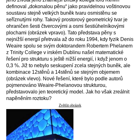
definoval „dokonalou pěnu“ jako pravidelnou voštinovou
soustavu stejně velkých buněk tvaru osmistěnu se
seříznutými rohy. Takový prostorový geometrický tvar je
ohraničen šesti čtvercovými a osmi šestiúhelníkovými
plochami (obrázek vpravo). Tato představa pěny s
nejnižší energií přetrvala až do roku 1994, kdy fyzik Denis
Weaire spolu se svým doktorandem Robertem Phelanem
z Trinity College v irském Dublinu našel matematické
řešení pro strukturu s ještě nižší energií, i když jenom o
0,3 %. Již to nebylo seskupení zcela stejných buněk, ale
kombinace 12stěnů a 14stěnů se stejným objemem
(obrázek vlevo). Nové řešení, které bylo podle autorů
pojmenováno Weaire-Phelanovou strukturou,
představovalo jen teoretický model. Jak ho však zreálnit
napěněním roztoku?
Zvětšit obrázek