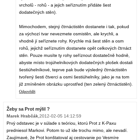
vrcholů - rohů - a jejich seříznutím přidáte šest
dodatečných stěn).
Mimochodem, stejný čtrnáctistěn dostanete i tak, pokud
za výchozí tvar nevezmete osmistěn, ale krychli, a
vhodně jí seříznete rohy. Krychle má šest stěn a osm
rohů, jejichž seříznutím dostanete opět celkových čtrnáct
stěn. Pouze musíte ty rohy seříznout dostatečně hodně,
abyste místo trojúhelníkových dodatečných plošek dostali
šestiúhelníkové, teprve pak bude výsledný čtrnáctistěn
tvořený šesti čtverci a osmi šestiúhelníky, jako je na tom
již zmíněném obrázku uprostřed (ten zelený čtrnáctistěn).
Odpovědět
Žeby sa Prot mýlil ?
Marek Hrabčák
,
2012-02-05 14:12:59
Prvý odstavec je v súlade s teóriou, ktorú Prot z K-Paxu
predniesol Markovi. Potom to už ide trochu mimo, ale nevadí.
Zaujímavé, že Prot konštatoval aj cestovanie po Vesmíre