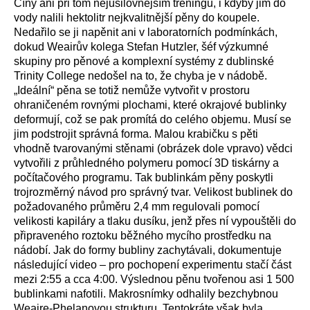
Číny ani při tom nejusilovnějším tréningu, i kdyby jim do
vody nalili hektolitr nejkvalitnější pěny do koupele.
Nedařilo se ji napěnit ani v laboratorních podmínkách,
dokud Weairův kolega Stefan Hutzler, šéf výzkumné
skupiny pro pěnové a komplexní systémy z dublinské
Trinity College nedošel na to, že chyba je v nádobě.
„Ideální“ pěna se totiž nemůže vytvořit v prostoru
ohraničeném rovnými plochami, které okrajové bublinky
deformují, což se pak promítá do celého objemu. Musí se
jim podstrojit správná forma. Malou krabičku s pěti
vhodně tvarovanými stěnami (obrázek dole vpravo) vědci
vytvořili z průhledného polymeru pomocí 3D tiskárny a
počítačového programu. Tak bublinkám pěny poskytli
trojrozměrný návod pro správný tvar. Velikost bublinek do
požadovaného průměru 2,4 mm regulovali pomocí
velikosti kapiláry a tlaku dusíku, jenž přes ní vypouštěli do
připraveného roztoku běžného mycího prostředku na
nádobí. Jak do formy bubliny zachytávali, dokumentuje
následující video – pro pochopení experimentu stačí část
mezi 2:55 a cca 4:00. Výslednou pěnu tvořenou asi 1 500
bublinkami nafotili. Makrosnímky odhalily bezchybnou
Weaire-Phelanovou strukturu. Tentokráte však byla