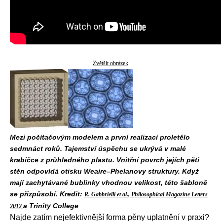
Zvětšit obrázek
Mezi počítačovým modelem a první realizací proletělo
sedmnáct roků. Tajemství úspěchu se ukrývá v malé
krabičce z průhledného plastu. Vnitřní povrch jejích pěti
stěn odpovídá otisku Weaire–Phelanovy struktury. Když
mají zachytávané bublinky vhodnou velikost, této šabloně
se přizpůsobí. Kredit:
R. Gabbrielli et al., Philosophical Magazine Letters
a Trinity College
2012
Najde zatím nejefektivnější forma pěny uplatnění v praxi?