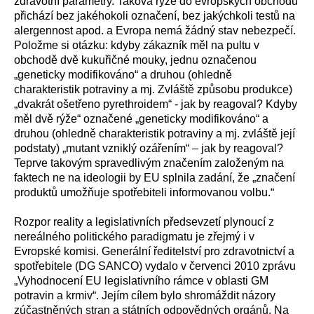
zdravotní parametry. Taková rýže do evropských obchodů
přichází bez jakéhokoli označení, bez jakýchkoli testů na
alergennost apod. a Evropa nemá žádný stav nebezpečí.
Položme si otázku: kdyby zákazník měl na pultu v
obchodě dvě kukuřičné mouky, jednu označenou
„geneticky modifikováno“ a druhou (ohledně
charakteristik potraviny a mj. Zvláště způsobu produkce)
„dvakrát ošetřeno pyrethroidem“ - jak by reagoval? Kdyby
měl dvě rýže“ označené „geneticky modifikováno“ a
druhou (ohledně charakteristik potraviny a mj. zvláště její
podstaty) „mutant vzniklý ozářením“ – jak by reagoval?
Teprve takovým spravedlivým značením založeným na
faktech ne na ideologii by EU splnila zadání, že „značení
produktů umožňuje spotřebiteli informovanou volbu.“
Rozpor reality a legislativních předsevzetí plynoucí z
nereálného politického paradigmatu je zřejmý i v
Evropské komisi. Generální ředitelství pro zdravotnictví a
spotřebitele (DG SANCO) vydalo v červenci 2010 zprávu
„Vyhodnocení EU legislativního rámce v oblasti GM
potravin a krmiv“. Jejím cílem bylo shromáždit názory
zúčastněných stran a státních odpovědných orgánů. Na