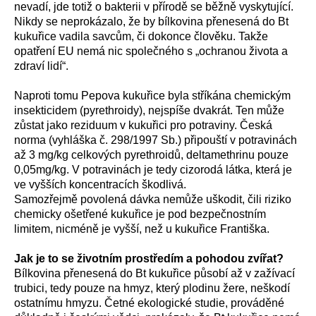
nevadí, jde totiž o bakterii v přírodě se běžně vyskytující.
Nikdy se neprokázalo, že by bílkovina přenesená do Bt
kukuřice vadila savcům, či dokonce člověku. Takže
opatření EU nemá nic společného s „ochranou života a
zdraví lidí“.
Naproti tomu Pepova kukuřice byla stříkána chemickým
insekticidem (pyrethroidy), nejspíše dvakrát. Ten může
zůstat jako reziduum v kukuřici pro potraviny. Česká
norma (vyhláška č. 298/1997 Sb.) připouští v potravinách
až 3 mg/kg celkových pyrethroidů, deltamethrinu pouze
0,05mg/kg. V potravinách je tedy cizorodá látka, která je
ve vyšších koncentracích škodlivá.
Samozřejmě povolená dávka nemůže uškodit, čili riziko
chemicky ošetřené kukuřice je pod bezpečnostním
limitem, nicméně je vyšší, než u kukuřice Františka.
Jak je to se životním prostředím a pohodou zvířat?
Bílkovina přenesená do Bt kukuřice působí až v zažívací
trubici, tedy pouze na hmyz, který plodinu žere, neškodí
ostatnímu hmyzu. Četné ekologické studie, prováděné