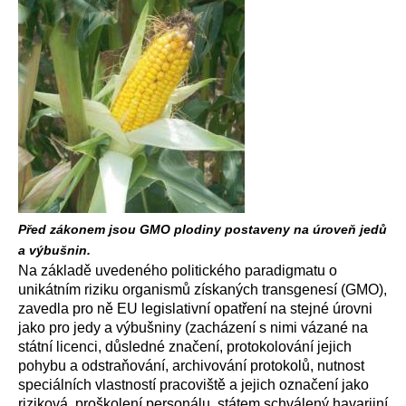
Před zákonem jsou GMO plodiny postaveny na úroveň jedů
a výbušnin.
Na základě uvedeného politického paradigmatu o
unikátním riziku organismů získaných transgenesí (GMO),
zavedla pro ně EU legislativní opatření na stejné úrovni
jako pro jedy a výbušniny (zacházení s nimi vázané na
státní licenci, důsledné značení, protokolování jejich
pohybu a odstraňování, archivování protokolů, nutnost
speciálních vlastností pracoviště a jejich označení jako
riziková, proškolení personálu, státem schválený havarijní