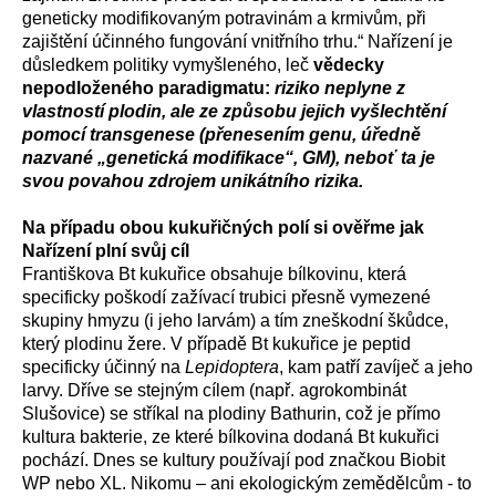
geneticky modifikovaným potravinám a krmivům, při
zajištění účinného fungování vnitřního trhu.“ Nařízení je
důsledkem politiky vymyšleného, leč
vědecky
nepodloženého paradigmatu:
riziko neplyne z
vlastností plodin, ale ze způsobu jejich vyšlechtění
pomocí transgenese (přenesením genu, úředně
nazvané „genetická modifikace“, GM), neboť ta je
svou povahou zdrojem unikátního rizika.
Na případu obou kukuřičných polí si ověřme jak
Nařízení plní svůj cíl
Františkova Bt kukuřice obsahuje bílkovinu, která
specificky poškodí zažívací trubici přesně vymezené
skupiny hmyzu (i jeho larvám) a tím zneškodní škůdce,
který plodinu žere. V případě Bt kukuřice je peptid
specificky účinný na
Lepidoptera
, kam patří zavíječ a jeho
larvy. Dříve se stejným cílem (např. agrokombinát
Slušovice) se stříkal na plodiny Bathurin, což je přímo
kultura bakterie, ze které bílkovina dodaná Bt kukuřici
pochází. Dnes se kultury používají pod značkou Biobit
WP nebo XL. Nikomu – ani ekologickým zemědělcům - to