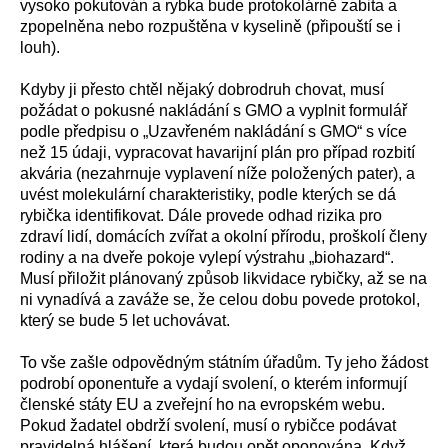
vysoko pokutován a rybka bude protokolárně zabita a
zpopelněna nebo rozpuštěna v kyselině (připouští se i
louh).
Kdyby ji přesto chtěl nějaký dobrodruh chovat, musí
požádat o pokusné nakládání s GMO a vyplnit formulář
podle předpisu o „Uzavřeném nakládání s GMO“ s více
než 15 údaji, vypracovat havarijní plán pro případ rozbití
akvária (nezahrnuje vyplavení níže položených pater), a
uvést molekulární charakteristiky, podle kterých se dá
rybička identifikovat. Dále provede odhad rizika pro
zdraví lidí, domácích zvířat a okolní přírodu, proškolí členy
rodiny a na dveře pokoje vylepí výstrahu „biohazard“.
Musí přiložit plánovaný způsob likvidace rybičky, až se na
ni vynadívá a zaváže se, že celou dobu povede protokol,
který se bude 5 let uchovávat.
To vše zašle odpovědným státním úřadům. Ty jeho žádost
podrobí oponentuře a vydají svolení, o kterém informují
členské státy EU a zveřejní ho na evropském webu.
Pokud žadatel obdrží svolení, musí o rybičce podávat
pravidelná hlášení, která budou opět oponována. Když