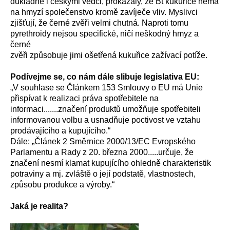
důkladně i českými vědci, prokázaly, že Bt kukuřice nemá
na hmyzí společenstvo kromě zavíječe vliv. Myslivci
zjišťují, že černé zvěři velmi chutná. Naproti tomu
pyrethroidy nejsou specifické, ničí neškodný hmyz a
černé
zvěři způsobuje jimi ošetřená kukuřice zažívací potíže.
Podívejme se, co nám dále slibuje legislativa EU:
„V souhlase se Článkem 153 Smlouvy o EU má Unie
přispívat k realizaci práva spotřebitele na
informaci.......značení produktů umožňuje spotřebiteli
informovanou volbu a usnadňuje poctivost ve vztahu
prodávajícího a kupujícího.“
Dále: „Článek 2 Směrnice 2000/13/EC Evropského
Parlamentu a Rady z 20. března 2000.....určuje, že
značení nesmí klamat kupujícího ohledně charakteristik
potraviny a mj. zvláště o její podstatě, vlastnostech,
způsobu produkce a výroby.“
Jaká je realita?