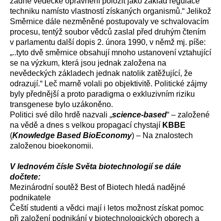
žádné vědecké oprávnění položit jako základ regulace
techniku namísto vlastností získaných organismů.“ Jelikož
Směrnice dále nezměněné postupovaly ve schvalovacím
procesu, tentýž soubor vědců zaslal před druhým čtením
v parlamentu další dopis 2. února 1990, v němž mj. píše:
„..tyto dvě směrnice obsahují mnoho ustanovení vztahující
se na výzkum, která jsou jednak založena na
nevědeckých základech jednak natolik zatěžující, že
odrazují.“ Leč marně volali po objektivitě. Politické zájmy
byly přednější a proto paradigma o exkluzivním riziku
transgenese bylo uzákoněno.
Politici své dílo hrdě nazvali „
science-based
“ – založené
na vědě a dnes s velkou propagací chystají
KBBE
(
Knowledge Based BioEconomy
) – Na znalostech
založenou bioekonomii.
V lednovém čísle Světa biotechnologií se dále
dočtete:
Mezinárodní soutěž Best of Biotech hledá nadějné
podnikatele
Čeští studenti a vědci mají i letos možnost získat pomoc
při založení podnikání v biotechnologických oborech a