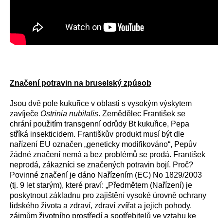
Značení potravin na bruselský způsob
Jsou dvě pole kukuřice v oblasti s vysokým výskytem
zavíječe
Ostrinia nubilalis
. Zemědělec František se
chrání použitím transgenní odrůdy Bt kukuřice, Pepa
stříká insekticidem. Františkův produkt musí být dle
nařízení EU označen „geneticky modifikováno“, Pepův
žádné značení nemá a bez problémů se prodá. František
neprodá, zákazníci se značených potravin bojí. Proč?
Povinné značení je dáno Nařízením (EC) No 1829/2003
(tj. 9 let starým), které praví: „Předmětem (Nařízení) je
poskytnout základnu pro zajištění vysoké úrovně ochrany
lidského života a zdraví, zdraví zvířat a jejich pohody,
zájmům životního prostředí a spotřebitelů ve vztahu ke