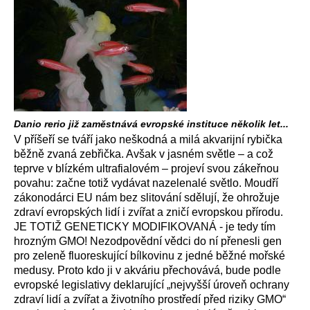
Danio rerio již zaměstnává evropské instituce několik let...
V příšeří se tváří jako neškodná a milá akvarijní rybička
běžně zvaná zebřička. Avšak v jasném světle – a což
teprve v blízkém ultrafialovém – projeví svou zákeřnou
povahu: začne totiž vydávat nazelenalé světlo. Moudří
zákonodárci EU nám bez slitování sdělují, že ohrožuje
zdraví evropských lidí i zvířat a zničí evropskou přírodu.
JE TOTIŽ GENETICKY MODIFIKOVANÁ - je tedy tím
hrozným GMO! Nezodpovědní vědci do ní přenesli gen
pro zeleně fluoreskující bílkovinu z jedné běžné mořské
medusy. Proto kdo ji v akváriu přechovává, bude podle
evropské legislativy deklarující „nejvyšší úroveň ochrany
zdraví lidí a zvířat a životního prostředí před riziky GMO“