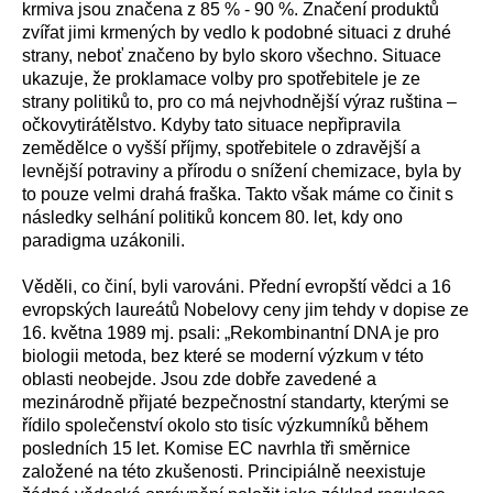
krmiva jsou značena z 85 % - 90 %. Značení produktů
zvířat jimi krmených by vedlo k podobné situaci z druhé
strany, neboť značeno by bylo skoro všechno. Situace
ukazuje, že proklamace volby pro spotřebitele je ze
strany politiků to, pro co má nejvhodnější výraz ruština –
očkovytirátělstvo. Kdyby tato situace nepřipravila
zemědělce o vyšší příjmy, spotřebitele o zdravější a
levnější potraviny a přírodu o snížení chemizace, byla by
to pouze velmi drahá fraška. Takto však máme co činit s
následky selhání politiků koncem 80. let, kdy ono
paradigma uzákonili.
Věděli, co činí, byli varováni. Přední evropští vědci a 16
evropských laureátů Nobelovy ceny jim tehdy v dopise ze
16. května 1989 mj. psali: „Rekombinantní DNA je pro
biologii metoda, bez které se moderní výzkum v této
oblasti neobejde. Jsou zde dobře zavedené a
mezinárodně přijaté bezpečnostní standarty, kterými se
řídilo společenství okolo sto tisíc výzkumníků během
posledních 15 let. Komise EC navrhla tři směrnice
založené na této zkušenosti. Principiálně neexistuje