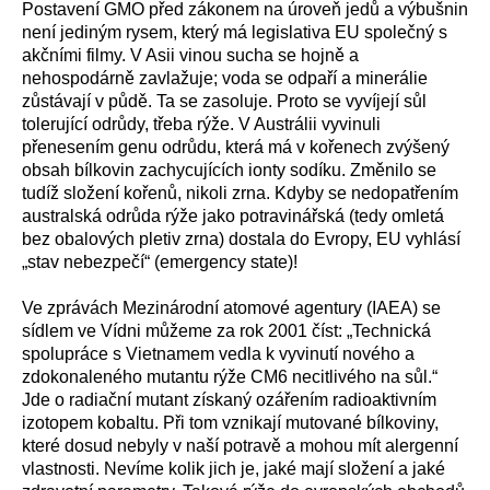
Postavení GMO před zákonem na úroveň jedů a výbušnin
není jediným rysem, který má legislativa EU společný s
akčními filmy. V Asii vinou sucha se hojně a
nehospodárně zavlažuje; voda se odpaří a minerálie
zůstávají v půdě. Ta se zasoluje. Proto se vyvíjejí sůl
tolerující odrůdy, třeba rýže. V Austrálii vyvinuli
přenesením genu odrůdu, která má v kořenech zvýšený
obsah bílkovin zachycujících ionty sodíku. Změnilo se
tudíž složení kořenů, nikoli zrna. Kdyby se nedopatřením
australská odrůda rýže jako potravinářská (tedy omletá
bez obalových pletiv zrna) dostala do Evropy, EU vyhlásí
„stav nebezpečí“ (emergency state)!
Ve zprávách Mezinárodní atomové agentury (IAEA) se
sídlem ve Vídni můžeme za rok 2001 číst: „Technická
spolupráce s Vietnamem vedla k vyvinutí nového a
zdokonaleného mutantu rýže CM6 necitlivého na sůl.“
Jde o radiační mutant získaný ozářením radioaktivním
izotopem kobaltu. Při tom vznikají mutované bílkoviny,
které dosud nebyly v naší potravě a mohou mít alergenní
vlastnosti. Nevíme kolik jich je, jaké mají složení a jaké