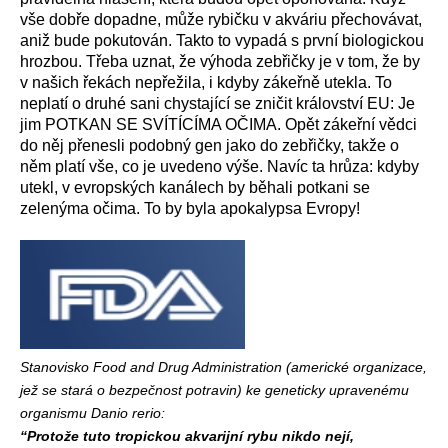
vše dobře dopadne, může rybičku v akváriu přechovávat,
aniž bude pokutován. Takto to vypadá s první biologickou
hrozbou. Třeba uznat, že výhoda zebřičky je v tom, že by
v našich řekách nepřežila, i kdyby zákeřně utekla. To
neplatí o druhé sani chystající se zničit království EU: Je
jim POTKAN SE SVÍTÍCÍMA OČIMA. Opět zákeřní vědci
do něj přenesli podobný gen jako do zebřičky, takže o
něm platí vše, co je uvedeno výše. Navíc ta hrůza: kdyby
utekl, v evropských kanálech by běhali potkani se
zelenýma očima. To by byla apokalypsa Evropy!
Stanovisko Food and Drug Administration (americké organizace,
jež se stará o bezpečnost potravin) ke geneticky upravenému
organismu Danio rerio:
“Protože tuto tropickou akvarijní rybu nikdo nejí,