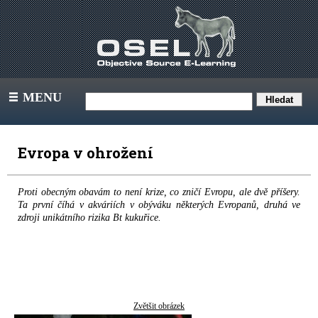
MENU
III
Evropa v ohrožení
Proti obecným obavám to není krize, co zničí Evropu, ale dvě příšery.
Ta první číhá v akváriích v obýváku některých Evropanů, druhá ve
zdroji unikátního rizika Bt kukuřice.
Zvětšit obrázek