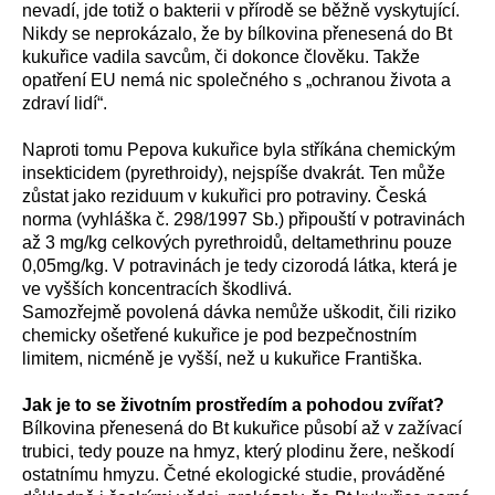
nevadí, jde totiž o bakterii v přírodě se běžně vyskytující.
Nikdy se neprokázalo, že by bílkovina přenesená do Bt
kukuřice vadila savcům, či dokonce člověku. Takže
opatření EU nemá nic společného s „ochranou života a
zdraví lidí“.
Naproti tomu Pepova kukuřice byla stříkána chemickým
insekticidem (pyrethroidy), nejspíše dvakrát. Ten může
zůstat jako reziduum v kukuřici pro potraviny. Česká
norma (vyhláška č. 298/1997 Sb.) připouští v potravinách
až 3 mg/kg celkových pyrethroidů, deltamethrinu pouze
0,05mg/kg. V potravinách je tedy cizorodá látka, která je
ve vyšších koncentracích škodlivá.
Samozřejmě povolená dávka nemůže uškodit, čili riziko
chemicky ošetřené kukuřice je pod bezpečnostním
limitem, nicméně je vyšší, než u kukuřice Františka.
Jak je to se životním prostředím a pohodou zvířat?
Bílkovina přenesená do Bt kukuřice působí až v zažívací
trubici, tedy pouze na hmyz, který plodinu žere, neškodí
ostatnímu hmyzu. Četné ekologické studie, prováděné