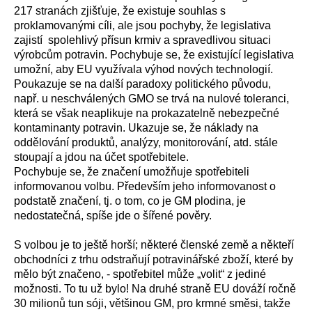
217 stranách zjišťuje, že existuje souhlas s
proklamovanými cíli, ale jsou pochyby, že legislativa
zajistí spolehlivý přísun krmiv a spravedlivou situaci
výrobcům potravin. Pochybuje se, že existující legislativa
umožní, aby EU využívala výhod nových technologií.
Poukazuje se na další paradoxy politického původu,
např. u neschválených GMO se trvá na nulové toleranci,
která se však neaplikuje na prokazatelně nebezpečné
kontaminanty potravin. Ukazuje se, že náklady na
oddělování produktů, analýzy, monitorování, atd. stále
stoupají a jdou na účet spotřebitele.
Pochybuje se, že značení umožňuje spotřebiteli
informovanou volbu. Především jeho informovanost o
podstatě značení, tj. o tom, co je GM plodina, je
nedostatečná, spíše jde o šířené pověry.
S volbou je to ještě horší; některé členské země a někteří
obchodníci z trhu odstraňují potravinářské zboží, které by
mělo být značeno, - spotřebitel může „volit“ z jediné
možnosti. To tu už bylo! Na druhé straně EU dováží ročně
30 milionů tun sóji, většinou GM, pro krmné směsi, takže