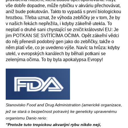
vše dobře dopadne, může rybičku v akváriu přechovávat,
aniž bude pokutován. Takto to vypadá s první biologickou
hrozbou. Třeba uznat, že výhoda zebřičky je v tom, že by
v našich řekách nepřežila, i kdyby zákeřně utekla. To
neplatí o druhé sani chystající se zničit království EU: Je
jim POTKAN SE SVÍTÍCÍMA OČIMA. Opět zákeřní vědci
do něj přenesli podobný gen jako do zebřičky, takže o
něm platí vše, co je uvedeno výše. Navíc ta hrůza: kdyby
utekl, v evropských kanálech by běhali potkani se
zelenýma očima. To by byla apokalypsa Evropy!
Stanovisko Food and Drug Administration (americké organizace,
jež se stará o bezpečnost potravin) ke geneticky upravenému
organismu Danio rerio:
“Protože tuto tropickou akvarijní rybu nikdo nejí,