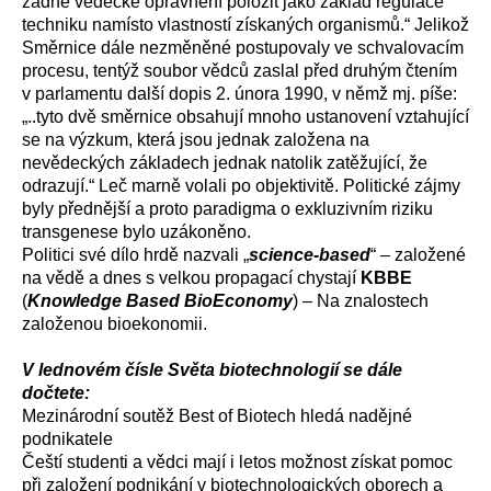
žádné vědecké oprávnění položit jako základ regulace
techniku namísto vlastností získaných organismů.“ Jelikož
Směrnice dále nezměněné postupovaly ve schvalovacím
procesu, tentýž soubor vědců zaslal před druhým čtením
v parlamentu další dopis 2. února 1990, v němž mj. píše:
„..tyto dvě směrnice obsahují mnoho ustanovení vztahující
se na výzkum, která jsou jednak založena na
nevědeckých základech jednak natolik zatěžující, že
odrazují.“ Leč marně volali po objektivitě. Politické zájmy
byly přednější a proto paradigma o exkluzivním riziku
transgenese bylo uzákoněno.
Politici své dílo hrdě nazvali „
science-based
“ – založené
na vědě a dnes s velkou propagací chystají
KBBE
(
Knowledge Based BioEconomy
) – Na znalostech
založenou bioekonomii.
V lednovém čísle Světa biotechnologií se dále
dočtete:
Mezinárodní soutěž Best of Biotech hledá nadějné
podnikatele
Čeští studenti a vědci mají i letos možnost získat pomoc
při založení podnikání v biotechnologických oborech a