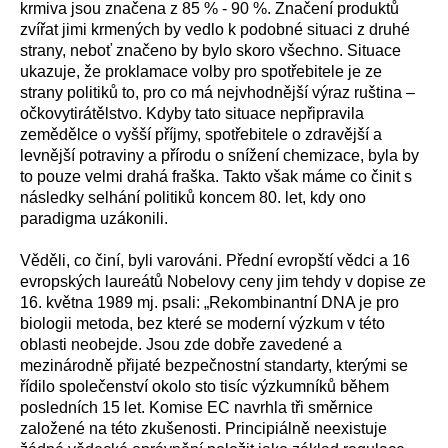
krmiva jsou značena z 85 % - 90 %. Značení produktů
zvířat jimi krmených by vedlo k podobné situaci z druhé
strany, neboť značeno by bylo skoro všechno. Situace
ukazuje, že proklamace volby pro spotřebitele je ze
strany politiků to, pro co má nejvhodnější výraz ruština –
očkovytirátělstvo. Kdyby tato situace nepřipravila
zemědělce o vyšší příjmy, spotřebitele o zdravější a
levnější potraviny a přírodu o snížení chemizace, byla by
to pouze velmi drahá fraška. Takto však máme co činit s
následky selhání politiků koncem 80. let, kdy ono
paradigma uzákonili.
Věděli, co činí, byli varováni. Přední evropští vědci a 16
evropských laureátů Nobelovy ceny jim tehdy v dopise ze
16. května 1989 mj. psali: „Rekombinantní DNA je pro
biologii metoda, bez které se moderní výzkum v této
oblasti neobejde. Jsou zde dobře zavedené a
mezinárodně přijaté bezpečnostní standarty, kterými se
řídilo společenství okolo sto tisíc výzkumníků během
posledních 15 let. Komise EC navrhla tři směrnice
založené na této zkušenosti. Principiálně neexistuje