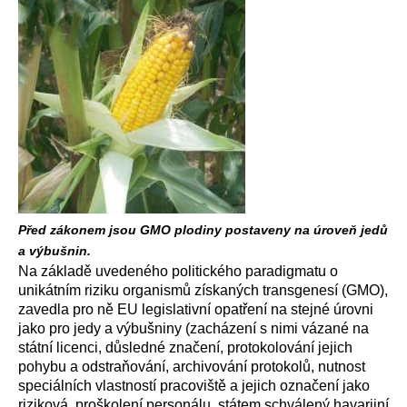
Před zákonem jsou GMO plodiny postaveny na úroveň jedů
a výbušnin.
Na základě uvedeného politického paradigmatu o
unikátním riziku organismů získaných transgenesí (GMO),
zavedla pro ně EU legislativní opatření na stejné úrovni
jako pro jedy a výbušniny (zacházení s nimi vázané na
státní licenci, důsledné značení, protokolování jejich
pohybu a odstraňování, archivování protokolů, nutnost
speciálních vlastností pracoviště a jejich označení jako
riziková, proškolení personálu, státem schválený havarijní