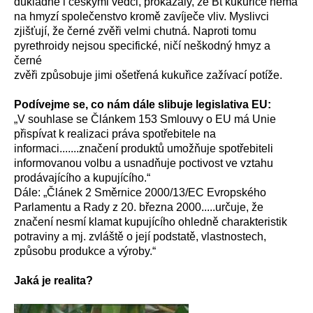
důkladně i českými vědci, prokázaly, že Bt kukuřice nemá
na hmyzí společenstvo kromě zavíječe vliv. Myslivci
zjišťují, že černé zvěři velmi chutná. Naproti tomu
pyrethroidy nejsou specifické, ničí neškodný hmyz a
černé
zvěři způsobuje jimi ošetřená kukuřice zažívací potíže.
Podívejme se, co nám dále slibuje legislativa EU:
„V souhlase se Článkem 153 Smlouvy o EU má Unie
přispívat k realizaci práva spotřebitele na
informaci.......značení produktů umožňuje spotřebiteli
informovanou volbu a usnadňuje poctivost ve vztahu
prodávajícího a kupujícího.“
Dále: „Článek 2 Směrnice 2000/13/EC Evropského
Parlamentu a Rady z 20. března 2000.....určuje, že
značení nesmí klamat kupujícího ohledně charakteristik
potraviny a mj. zvláště o její podstatě, vlastnostech,
způsobu produkce a výroby.“
Jaká je realita?