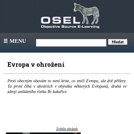
MENU
III
Evropa v ohrožení
Proti obecným obavám to není krize, co zničí Evropu, ale dvě příšery.
Ta první číhá v akváriích v obýváku některých Evropanů, druhá ve
zdroji unikátního rizika Bt kukuřice.
Zvětšit obrázek