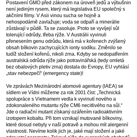
Postavení GMO před zákonem na úroveň jedů a výbušnin
není jediným rysem, který má legislativa EU společný s
akčními filmy. V Asii vinou sucha se hojně a
nehospodárně zavlažuje; voda se odpaří a minerálie
zůstávají v půdě. Ta se zasoluje. Proto se vyvíjejí sůl
tolerující odrůdy, třeba rýže. V Austrálii vyvinuli
přenesením genu odrůdu, která má v kořenech zvýšený
obsah bílkovin zachycujících ionty sodíku. Změnilo se
tudíž složení kořenů, nikoli zrna. Kdyby se nedopatřením
australská odrůda rýže jako potravinářská (tedy omletá
bez obalových pletiv zrna) dostala do Evropy, EU vyhlásí
„stav nebezpečí“ (emergency state)!
Ve zprávách Mezinárodní atomové agentury (IAEA) se
sídlem ve Vídni můžeme za rok 2001 číst: „Technická
spolupráce s Vietnamem vedla k vyvinutí nového a
zdokonaleného mutantu rýže CM6 necitlivého na sůl.“
Jde o radiační mutant získaný ozářením radioaktivním
izotopem kobaltu. Při tom vznikají mutované bílkoviny,
které dosud nebyly v naší potravě a mohou mít alergenní
vlastnosti. Nevíme kolik jich je, jaké mají složení a jaké