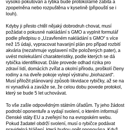
vysoko pokutován a rybka bude protokolárně zabita a
zpopelněna nebo rozpuštěna v kyselině (připouští se i
louh).
Kdyby ji přesto chtěl nějaký dobrodruh chovat, musí
požádat o pokusné nakládání s GMO a vyplnit formulář
podle předpisu o „Uzavřeném nakládání s GMO“ s více
než 15 údaji, vypracovat havarijní plán pro případ rozbití
akvária (nezahrnuje vyplavení níže položených pater), a
uvést molekulární charakteristiky, podle kterých se dá
rybička identifikovat. Dále provede odhad rizika pro
zdraví lidí, domácích zvířat a okolní přírodu, proškolí členy
rodiny a na dveře pokoje vylepí výstrahu „biohazard“.
Musí přiložit plánovaný způsob likvidace rybičky, až se na
ni vynadívá a zaváže se, že celou dobu povede protokol,
který se bude 5 let uchovávat.
To vše zašle odpovědným státním úřadům. Ty jeho žádost
podrobí oponentuře a vydají svolení, o kterém informují
členské státy EU a zveřejní ho na evropském webu.
Pokud žadatel obdrží svolení, musí o rybičce podávat
pravidelná hlášení, která budou opět oponována. Když