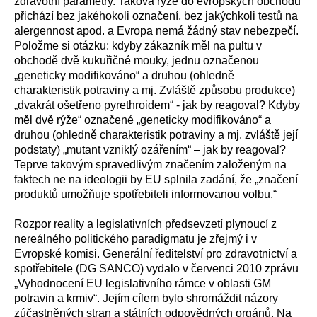
zdravotní parametry. Taková rýže do evropských obchodů
přichází bez jakéhokoli označení, bez jakýchkoli testů na
alergennost apod. a Evropa nemá žádný stav nebezpečí.
Položme si otázku: kdyby zákazník měl na pultu v
obchodě dvě kukuřičné mouky, jednu označenou
„geneticky modifikováno“ a druhou (ohledně
charakteristik potraviny a mj. Zvláště způsobu produkce)
„dvakrát ošetřeno pyrethroidem“ - jak by reagoval? Kdyby
měl dvě rýže“ označené „geneticky modifikováno“ a
druhou (ohledně charakteristik potraviny a mj. zvláště její
podstaty) „mutant vzniklý ozářením“ – jak by reagoval?
Teprve takovým spravedlivým značením založeným na
faktech ne na ideologii by EU splnila zadání, že „značení
produktů umožňuje spotřebiteli informovanou volbu.“
Rozpor reality a legislativních předsevzetí plynoucí z
nereálného politického paradigmatu je zřejmý i v
Evropské komisi. Generální ředitelství pro zdravotnictví a
spotřebitele (DG SANCO) vydalo v červenci 2010 zprávu
„Vyhodnocení EU legislativního rámce v oblasti GM
potravin a krmiv“. Jejím cílem bylo shromáždit názory
zúčastněných stran a státních odpovědných orgánů. Na