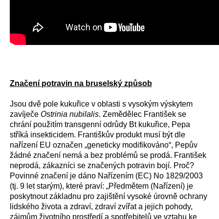
Značení potravin na bruselský způsob
Jsou dvě pole kukuřice v oblasti s vysokým výskytem
zavíječe
Ostrinia nubilalis
. Zemědělec František se
chrání použitím transgenní odrůdy Bt kukuřice, Pepa
stříká insekticidem. Františkův produkt musí být dle
nařízení EU označen „geneticky modifikováno“, Pepův
žádné značení nemá a bez problémů se prodá. František
neprodá, zákazníci se značených potravin bojí. Proč?
Povinné značení je dáno Nařízením (EC) No 1829/2003
(tj. 9 let starým), které praví: „Předmětem (Nařízení) je
poskytnout základnu pro zajištění vysoké úrovně ochrany
lidského života a zdraví, zdraví zvířat a jejich pohody,
zájmům životního prostředí a spotřebitelů ve vztahu ke