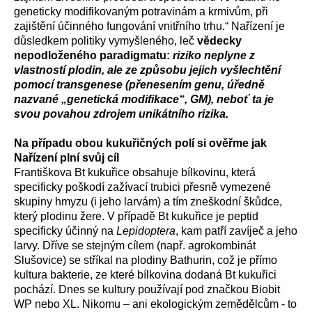
geneticky modifikovaným potravinám a krmivům, při
zajištění účinného fungování vnitřního trhu.“ Nařízení je
důsledkem politiky vymyšleného, leč
vědecky
nepodloženého paradigmatu:
riziko neplyne z
vlastností plodin, ale ze způsobu jejich vyšlechtění
pomocí transgenese (přenesením genu, úředně
nazvané „genetická modifikace“, GM), neboť ta je
svou povahou zdrojem unikátního rizika.
Na případu obou kukuřičných polí si ověřme jak
Nařízení plní svůj cíl
Františkova Bt kukuřice obsahuje bílkovinu, která
specificky poškodí zažívací trubici přesně vymezené
skupiny hmyzu (i jeho larvám) a tím zneškodní škůdce,
který plodinu žere. V případě Bt kukuřice je peptid
specificky účinný na
Lepidoptera
, kam patří zavíječ a jeho
larvy. Dříve se stejným cílem (např. agrokombinát
Slušovice) se stříkal na plodiny Bathurin, což je přímo
kultura bakterie, ze které bílkovina dodaná Bt kukuřici
pochází. Dnes se kultury používají pod značkou Biobit
WP nebo XL. Nikomu – ani ekologickým zemědělcům - to