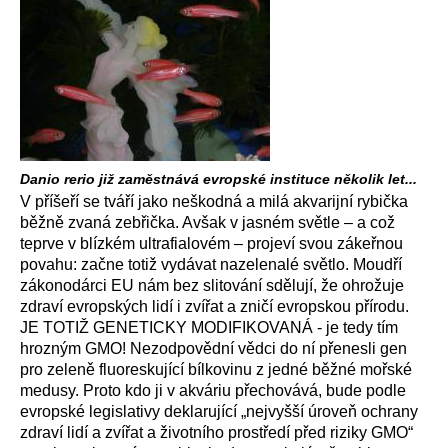
Danio rerio již zaměstnává evropské instituce několik let...
V příšeří se tváří jako neškodná a milá akvarijní rybička
běžně zvaná zebřička. Avšak v jasném světle – a což
teprve v blízkém ultrafialovém – projeví svou zákeřnou
povahu: začne totiž vydávat nazelenalé světlo. Moudří
zákonodárci EU nám bez slitování sdělují, že ohrožuje
zdraví evropských lidí i zvířat a zničí evropskou přírodu.
JE TOTIŽ GENETICKY MODIFIKOVANÁ - je tedy tím
hrozným GMO! Nezodpovědní vědci do ní přenesli gen
pro zeleně fluoreskující bílkovinu z jedné běžné mořské
medusy. Proto kdo ji v akváriu přechovává, bude podle
evropské legislativy deklarující „nejvyšší úroveň ochrany
zdraví lidí a zvířat a životního prostředí před riziky GMO“