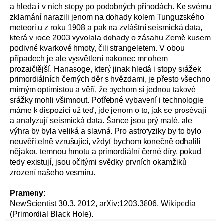
a hledali v nich stopy po podobných příhodách. Ke svému
zklamání narazili jenom na dohady kolem Tunguzského
meteoritu z roku 1908 a pak na zvláštní seismická data,
která v roce 2003 vyvolala dohady o zásahu Země kusem
podivné kvarkové hmoty, čili strangeletem. V obou
případech je ale vysvětlení nakonec mnohem
prozaičtější. Hanasoge, který jinak hledá i stopy srážek
primordiálních černých děr s hvězdami, je přesto všechno
mírným optimistou a věří, že bychom si jednou takové
srážky mohli všimnout. Potřebné vybavení i technologie
máme k dispozici už teď, jde jenom o to, jak se prosévají
a analyzují seismická data. Šance jsou prý malé, ale
výhra by byla veliká a slavná. Pro astrofyziky by to bylo
neuvěřitelně vzrušující, vždyť bychom konečně odhalili
nějakou temnou hmotu a primordiální černé díry, pokud
tedy existují, jsou očitými svědky prvních okamžiků
zrození našeho vesmíru.
Prameny:
NewScientist 30.3. 2012, arXiv:1203.3806, Wikipedia
(Primordial Black Hole).