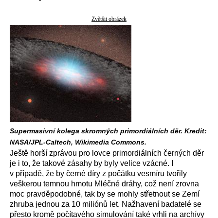
Zvětšit obrázek
Supermasivní kolega skromných primordiálních děr. Kredit:
NASA/JPL-Caltech, Wikimedia Commons.
Ještě horší zprávou pro lovce primordiálních černých děr
je i to, že takové zásahy by byly velice vzácné. I
v případě, že by černé díry z počátku vesmíru tvořily
veškerou temnou hmotu Mléčné dráhy, což není zrovna
moc pravděpodobné, tak by se mohly střetnout se Zemí
zhruba jednou za 10 miliónů let. Nažhavení badatelé se
přesto kromě počítavého simulování také vrhli na archívy