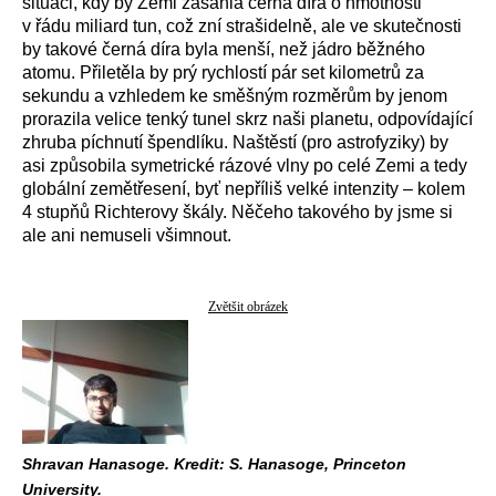
situaci, kdy by Zemi zasáhla černá díra o hmotnosti
v řádu miliard tun, což zní strašidelně, ale ve skutečnosti
by takové černá díra byla menší, než jádro běžného
atomu. Přiletěla by prý rychlostí pár set kilometrů za
sekundu a vzhledem ke směšným rozměrům by jenom
prorazila velice tenký tunel skrz naši planetu, odpovídající
zhruba píchnutí špendlíku. Naštěstí (pro astrofyziky) by
asi způsobila symetrické rázové vlny po celé Zemi a tedy
globální zemětřesení, byť nepříliš velké intenzity – kolem
4 stupňů Richterovy škály. Něčeho takového by jsme si
ale ani nemuseli všimnout.
Zvětšit obrázek
Shravan Hanasoge. Kredit: S. Hanasoge, Princeton
University.