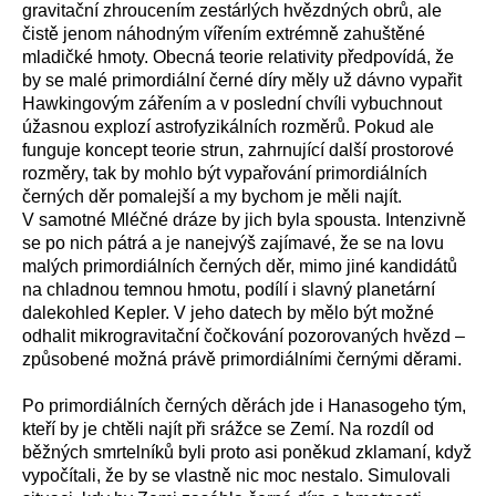
gravitační zhroucením zestárlých hvězdných obrů, ale
čistě jenom náhodným vířením extrémně zahuštěné
mladičké hmoty. Obecná teorie relativity předpovídá, že
by se malé primordiální černé díry měly už dávno vypařit
Hawkingovým zářením a v poslední chvíli vybuchnout
úžasnou explozí astrofyzikálních rozměrů. Pokud ale
funguje koncept teorie strun, zahrnující další prostorové
rozměry, tak by mohlo být vypařování primordiálních
černých děr pomalejší a my bychom je měli najít.
V samotné Mléčné dráze by jich byla spousta. Intenzivně
se po nich pátrá a je nanejvýš zajímavé, že se na lovu
malých primordiálních černých děr, mimo jiné kandidátů
na chladnou temnou hmotu, podílí i slavný planetární
dalekohled Kepler. V jeho datech by mělo být možné
odhalit mikrogravitační čočkování pozorovaných hvězd –
způsobené možná právě primordiálními černými děrami.
Po primordiálních černých děrách jde i Hanasogeho tým,
kteří by je chtěli najít při srážce se Zemí. Na rozdíl od
běžných smrtelníků byli proto asi poněkud zklamaní, když
vypočítali, že by se vlastně nic moc nestalo. Simulovali