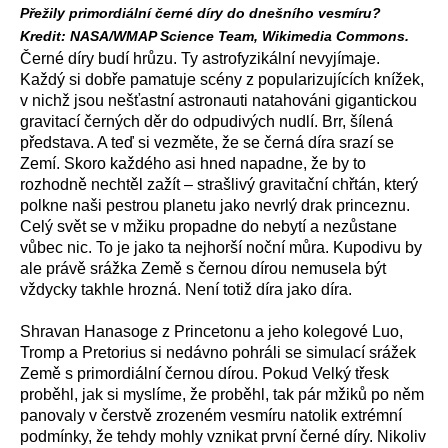
Přežily primordiální černé díry do dnešního vesmíru?
Kredit: NASA/WMAP Science Team, Wikimedia Commons.
Černé díry budí hrůzu. Ty astrofyzikální nevyjímaje.
Každý si dobře pamatuje scény z popularizujících knížek,
v nichž jsou nešťastní astronauti natahováni gigantickou
gravitací černých děr do odpudivých nudlí. Brr, šílená
představa. A teď si vezměte, že se černá díra srazí se
Zemí. Skoro každého asi hned napadne, že by to
rozhodně nechtěl zažít – strašlivý gravitační chřtán, který
polkne naši pestrou planetu jako nevrlý drak princeznu.
Celý svět se v mžiku propadne do nebytí a nezůstane
vůbec nic. To je jako ta nejhorší noční můra. Kupodivu by
ale právě srážka Země s černou dírou nemusela být
vždycky takhle hrozná. Není totiž díra jako díra.
Shravan Hanasoge z Princetonu a jeho kolegové Luo,
Tromp a Pretorius si nedávno pohráli se simulací srážek
Země s primordiální černou dírou. Pokud Velký třesk
proběhl, jak si myslíme, že proběhl, tak pár mžiků po něm
panovaly v čerstvě zrozeném vesmíru natolik extrémní
podmínky, že tehdy mohly vznikat první černé díry. Nikoliv