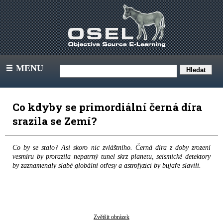
MENU
III
Co kdyby se primordiální černá díra
srazila se Zemí?
Co by se stalo? Asi skoro nic zvláštního. Černá díra z doby zrození
vesmíru by prorazila nepatrný tunel skrz planetu, seismické detektory
by zaznamenaly slabé globální otřesy a astrofyzici by bujaře slavili.
Zvětšit obrázek