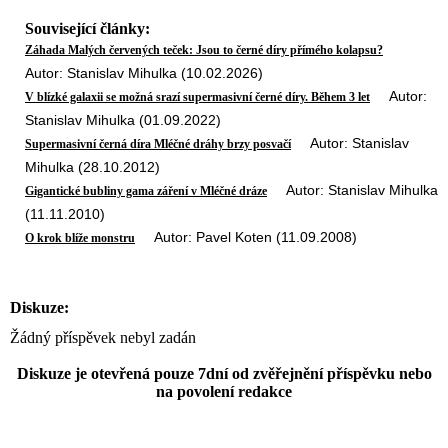
Související články:
Záhada Malých červených teček: Jsou to černé díry přímého kolapsu?
Autor: Stanislav Mihulka (10.02.2026)
Autor:
V blízké galaxii se možná srazí supermasivní černé díry. Během 3 let
Stanislav Mihulka (01.09.2022)
Autor: Stanislav
Supermasivní černá díra Mléčné dráhy brzy posvačí
Mihulka (28.10.2012)
Autor: Stanislav Mihulka
Gigantické bubliny gama záření v Mléčné dráze
(11.11.2010)
Autor: Pavel Koten (11.09.2008)
O krok blíže monstru
Diskuze:
Žádný příspěvek nebyl zadán
Diskuze je otevřená pouze 7dní od zvěřejnění příspěvku nebo
na povolení redakce