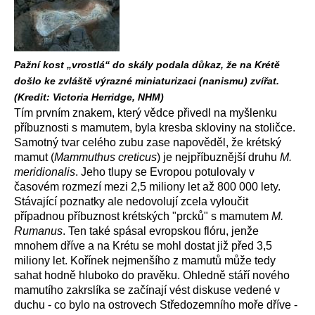
Pažní kost „vrostlá“ do skály podala důkaz, že na Krétě
došlo ke zvláště výrazné miniaturizaci (nanismu) zvířat.
(Kredit: Victoria Herridge, NHM)
Tím prvním znakem, který vědce přivedl na myšlenku
příbuznosti s mamutem, byla kresba skloviny na stoličce.
Samotný tvar celého zubu zase napověděl, že krétský
mamut (
Mammuthus creticus
) je nejpříbuznější druhu
M.
meridionalis
. Jeho tlupy se Evropou potulovaly v
časovém rozmezí mezi 2,5 miliony let až 800 000 lety.
Stávající poznatky ale nedovolují zcela vyloučit
případnou příbuznost krétských "prcků" s mamutem
M.
Rumanus
. Ten také spásal evropskou flóru, jenže
mnohem dříve a na Krétu se mohl dostat již před 3,5
miliony let. Kořínek nejmenšího z mamutů může tedy
sahat hodně hluboko do pravěku. Ohledně stáří nového
mamutího zakrslíka se začínají vést diskuse vedené v
duchu - co bylo na ostrovech Středozemního moře dříve -