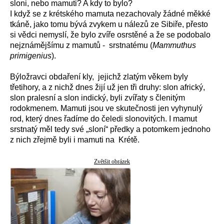
sloni, nebo mamuti? A kdy to bylo?
I když se z krétského mamuta nezachovaly žádné měkké
tkáně, jako tomu bývá zvykem u nálezů ze Sibiře, přesto
si vědci nemyslí, že bylo zvíře osrstěné a že se podobalo
nejznámějšímu z mamutů - srstnatému (
Mammuthus
primigenius
).
Býložravci obdaření kly, jejichž zlatým věkem byly
třetihory, a z nichž dnes žijí už jen tři druhy: slon africký,
slon pralesní a slon indický, byli zvířaty s členitým
rodokmenem. Mamuti jsou ve skutečnosti jen vyhynulý
rod, který dnes řadíme do čeledi slonovitých. I mamut
srstnatý měl tedy své „sloní“ předky a potomkem jednoho
z nich zřejmě byli i mamuti na Krétě.
Zvětšit obrázek