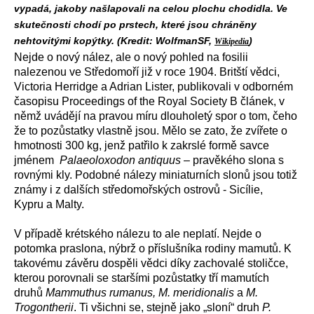
vypadá, jakoby našlapovali na celou plochu chodidla. Ve
skutečnosti chodí po prstech, které jsou chráněny
nehtovitými kopýtky. (Kredit: WolfmanSF,
)
Wikipedia
Nejde o nový nález, ale o nový pohled na fosilii
nalezenou ve Středomoří již v roce 1904. Britští vědci,
Victoria Herridge a Adrian Lister, publikovali v odborném
časopisu Proceedings of the Royal Society B článek, v
němž uvádějí na pravou míru dlouholetý spor o tom, čeho
že to pozůstatky vlastně jsou. Mělo se zato, že zvířete o
hmotnosti 300 kg, jenž patřilo k zakrslé formě savce
jménem
Palaeoloxodon antiquus
– pravěkého slona s
rovnými kly. Podobné nálezy miniaturních slonů jsou totiž
známy i z dalších středomořských ostrovů - Sicílie,
Kypru a Malty.
V případě krétského nálezu to ale neplatí. Nejde o
potomka praslona, nýbrž o příslušníka rodiny mamutů. K
takovému závěru dospěli vědci díky zachovalé stoličce,
kterou porovnali se staršími pozůstatky tří mamutích
druhů
Mammuthus rumanus, M. meridionalis
a
M.
Trogontherii
. Ti všichni se, stejně jako „sloní“ druh
P.