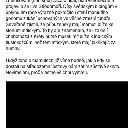
zmenšování (nanismu) začalo říkat, platí všeobecně a
projevilo se i ve Středomoří. Díky švédským biologům v
uplynulém roce výrazně pokročilo i čtení mamutího
genomu z tkání uchovaných ve věčně zmrzlé tundře.
Seveřané zjistili, že příbuzensky mají mamuti blíže ke
slonům indickým. To by ale znamenalo, že i zakrslí
chobotnatci z Kréty nutně museli mít blíže k indickým
tlustokožcům, než těm africkým, které mají takříkajíc za
humny.
I když toho o mamutech již víme hodně, jak a kdy se
dostali na středozemní ostrovy nám zatím zůstává skryto.
Nevíme ani, proč vlastně všichni vymřeli.