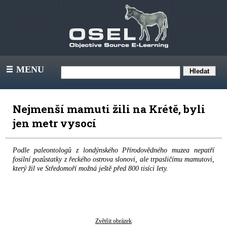
MENU
III
Nejmenší mamuti žili na Krétě, byli
jen metr vysocí
Podle paleontologů z londýnského Přírodovědného muzea nepatří
fosilní pozůstatky z řeckého ostrova slonovi, ale trpasličímu mamutovi,
který žil ve Středomoří možná ještě před 800 tisíci lety.
Zvětšit obrázek