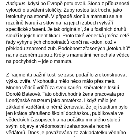
Antiquus
, kdysi po Evropě potulovali. Slona z příbuznosti
vyloučilo utváření stoličky. Zuby rostou tak trochu jako
letokruhy na stromě. V případě slonů a mamutů se ale
rozdílně tvarují a sklovina na jejich zubech vytváří
specifické zřasení. Je tak originální, že u fosilních druhů
slouží k jejich identifikaci. Proto také vědecká jména celé
řady vyhynulých chobotnatců končí na -odon, což v
překladu znamená zub. Podobnost zřasených „letokruhů“
na nalezeném zubu z Kréty s mamutími nenechala vědce
na pochybách – jde o mamuta.
Z fragmentu pažní kosti se zase podařilo zrekonstruovat
výšku zvíře. V kohoutku mělo něco málo přes metr.
Mnoho vědců vděčí za svou kariéru sběratelce fosilií
Dorotě Bateové. Tato obdivuhodná žena pracovala pro
Londýnské muzeum jako amatérka. I když měla jen
základní vzdělání, o němž žertovala, že její studium bylo
jen krátce přerušeno školní docházkou, publikovala ve
vědeckých časopisech a na počátku minulého století
svými objevy a vědomostmi zahanbovala hodně
vědátorů. Dnes je považována za zakladatelku vědního