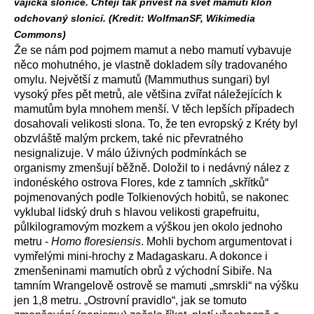
vajíčka slonice. Chtějí tak přivést na svět mamutí klon
odchovaný slonicí. (Kredit: WolfmanSF, Wikimedia
Commons)
Že se nám pod pojmem mamut a nebo mamutí vybavuje
něco mohutného, je vlastně dokladem síly tradovaného
omylu. Největší z mamutů (Mammuthus sungari) byl
vysoký přes pět metrů, ale většina zvířat náležejících k
mamutům byla mnohem menší. V těch lepších případech
dosahovali velikosti slona. To, že ten evropský z Kréty byl
obzvláště malým prckem, také nic převratného
nesignalizuje. V málo úživných podmínkách se
organismy zmenšují běžně. Doložil to i nedávný nález z
indonéského ostrova Flores, kde z tamních „skřítků“
pojmenovaných podle Tolkienových hobitů, se nakonec
vyklubal lidský druh s hlavou velikosti grapefruitu,
půlkilogramovým mozkem a výškou jen okolo jednoho
metru -
Homo floresiensis
. Mohli bychom argumentovat i
vymřelými mini-hrochy z Madagaskaru. A dokonce i
zmenšeninami mamutích obrů z východní Sibiře. Na
tamním Wrangelově ostrově se mamuti „smrskli“ na výšku
jen 1,8 metru. „Ostrovní pravidlo“, jak se tomuto