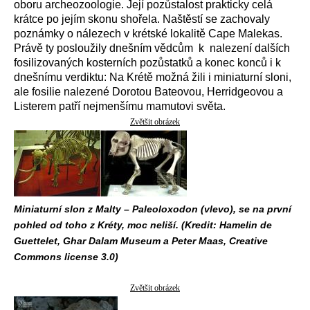
oboru archeozoologie. Její pozůstalost prakticky celá
krátce po jejím skonu shořela. Naštěstí se zachovaly
poznámky o nálezech v krétské lokalitě Cape Malekas.
Právě ty posloužily dnešním vědcům k nalezení dalších
fosilizovaných kosterních pozůstatků a konec konců i k
dnešnímu verdiktu: Na Krétě možná žili i miniaturní sloni,
ale fosilie nalezené Dorotou Bateovou, Herridgeovou a
Listerem patří nejmenšímu mamutovi světa.
Zvětšit obrázek
Miniaturní slon z Malty – Paleoloxodon (vlevo), se na první
pohled od toho z Kréty, moc neliší. (Kredit: Hamelin de
Guettelet, Ghar Dalam Museum a Peter Maas, Creative
Commons license 3.0)
Zvětšit obrázek