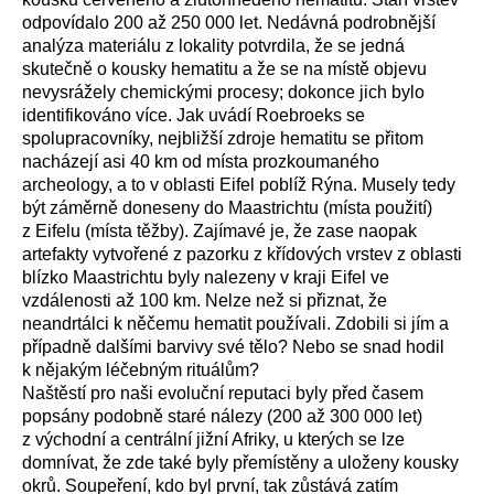
odpovídalo 200 až 250 000 let. Nedávná podrobnější
analýza materiálu z lokality potvrdila, že se jedná
skutečně o kousky hematitu a že se na místě objevu
nevysrážely chemickými procesy; dokonce jich bylo
identifikováno více. Jak uvádí Roebroeks se
spolupracovníky, nejbližší zdroje hematitu se přitom
nacházejí asi 40 km od místa prozkoumaného
archeology, a to v oblasti Eifel poblíž Rýna. Musely tedy
být záměrně doneseny do Maastrichtu (místa použití)
z Eifelu (místa těžby). Zajímavé je, že zase naopak
artefakty vytvořené z pazorku z křídových vrstev z oblasti
blízko Maastrichtu byly nalezeny v kraji Eifel ve
vzdálenosti až 100 km. Nelze než si přiznat, že
neandrtálci k něčemu hematit používali. Zdobili si jím a
případně dalšími barvivy své tělo? Nebo se snad hodil
k nějakým léčebným rituálům?
Naštěstí pro naši evoluční reputaci byly před časem
popsány podobně staré nálezy (200 až 300 000 let)
z východní a centrální jižní Afriky, u kterých se lze
domnívat, že zde také byly přemístěny a uloženy kousky
okrů. Soupeření, kdo byl první, tak zůstává zatím