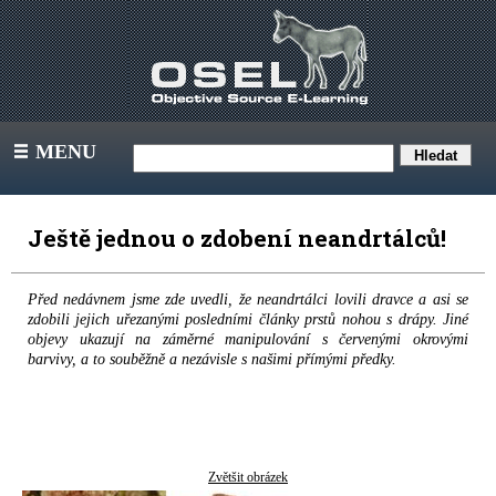
MENU
III
Ještě jednou o zdobení neandrtálců!
Před nedávnem jsme zde uvedli, že neandrtálci lovili dravce a asi se
zdobili jejich uřezanými posledními články prstů nohou s drápy. Jiné
objevy ukazují na záměrné manipulování s červenými okrovými
barvivy, a to souběžně a nezávisle s našimi přímými předky.
Zvětšit obrázek