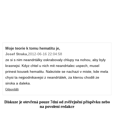
Moje teorie k tomu hematitu je,
Josef Straka
,
2012-06-16 22:04:58
ze si s nim neandrtálky oskrabovaly chlupy na nohou, aby byly
krasnejsi. Kdyz chtel u nich mit neandrtalec uspech, musel
prinest kousek hematitu. Naleziste se nachazi v miste, kde mela
chysi ta nejpodnikavejsi z neandrtálek, za kterou chodili ze
siroka a daleka.
Odpovědět
Diskuze je otevřená pouze 7dní od zvěřejnění příspěvku nebo
na povolení redakce