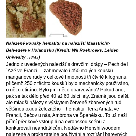
Nalezené kousky hematitu na nalezišti Maastricht-
Belvedére v Holandsku (Kredit: Wil Roebroeks, Leiden
Univesity ,
)
PNAS
Jedno z uvedených nalezišť s dravčími drápy – Pech de l
´Azé ve Francii – zahrnovalo i 450 malých kousků
manganové rudy v celkové hmotnosti tři čtvrtě kilogramu,
přičemž 250 z těchto kousků bylo mechanicky používáno,
o něco otíráno. Bylo jimi něco obarvováno? Pokud ano,
pak se tak dělo před 40 až 60 tisíci lety. Známé jsou další,
ale mladší nálezy s výskytem červeně zbarvených rud,
většinou oxidu železitého – hematitu: Terra Amata ve
Francii, Bečov u nás, Ambrona ve Španělsku. To už naši
přímí předkové vstoupili na evropskou scénu a
konkurovali neandrtálcům. Nedávno Henshilwoodem
nalezené a prokazatelné používání a roztírání barevných