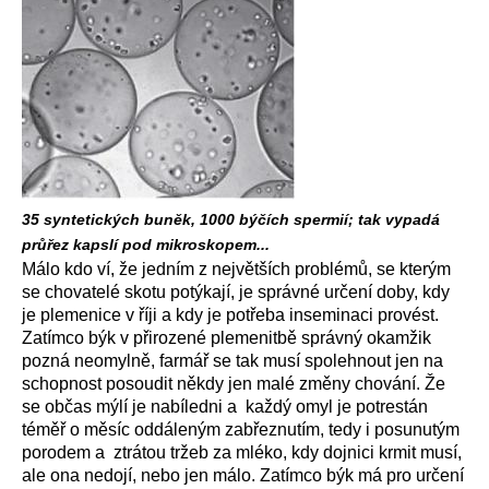
35 syntetických buněk, 1000 býčích spermií; tak vypadá
průřez kapslí pod mikroskopem...
Málo kdo ví, že jedním z největších problémů, se kterým
se chovatelé skotu potýkají, je správné určení doby, kdy
je plemenice v říji a kdy je potřeba inseminaci provést.
Zatímco býk v přirozené plemenitbě správný okamžik
pozná neomylně, farmář se tak musí spolehnout jen na
schopnost posoudit někdy jen malé změny chování. Že
se občas mýlí je nabíledni a každý omyl je potrestán
téměř o měsíc oddáleným zabřeznutím, tedy i posunutým
porodem a ztrátou tržeb za mléko, kdy dojnici krmit musí,
ale ona nedojí, nebo jen málo. Zatímco býk má pro určení