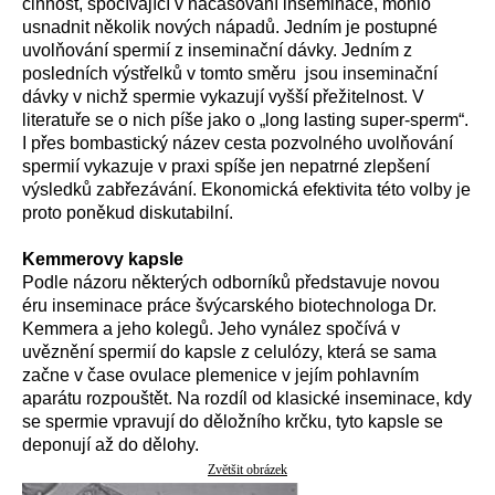
činnost, spočívající v načasování inseminace, mohlo
usnadnit několik nových nápadů. Jedním je postupné
uvolňování spermií z inseminační dávky. Jedním z
posledních výstřelků v tomto směru jsou inseminační
dávky v nichž spermie vykazují vyšší přežitelnost. V
literatuře se o nich píše jako o „long lasting super-sperm“.
I přes bombastický název cesta pozvolného uvolňování
spermií vykazuje v praxi spíše jen nepatrné zlepšení
výsledků zabřezávání. Ekonomická efektivita této volby je
proto poněkud diskutabilní.
Kemmerovy kapsle
Podle názoru některých odborníků představuje novou
éru inseminace práce švýcarského biotechnologa Dr.
Kemmera a jeho kolegů. Jeho vynález spočívá v
uvěznění spermií do kapsle z celulózy, která se sama
začne v čase ovulace plemenice v jejím pohlavním
aparátu rozpouštět. Na rozdíl od klasické inseminace, kdy
se spermie vpravují do děložního krčku, tyto kapsle se
deponují až do dělohy.
Zvětšit obrázek