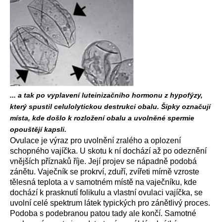
... a tak po vyplavení luteinizačního hormonu z hypofýzy,
který spustil celulolytickou destrukci obalu. Šipky označují
místa, kde došlo k rozložení obalu a uvolněné spermie
opouštějí kapsli.
Ovulace je výraz pro uvolnění zralého a oplození
schopného vajíčka. U skotu k ní dochází až po odeznění
vnějších příznaků říje. Její projev se nápadně podobá
zánětu. Vaječník se prokrví, zduří, zvířeti mírně vzroste
tělesná teplota a v samotném místě na vaječníku, kde
dochází k prasknutí folikulu a vlastní ovulaci vajíčka, se
uvolní celé spektrum látek typických pro zánětlivý proces.
Podoba s podebranou patou tady ale končí. Samotné