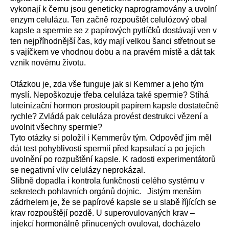
vykonají k čemu jsou geneticky naprogramovány a uvolní
enzym celulázu. Ten začně rozpouštět celulózový obal
kapsle a spermie se z papírových pytlíčků dostávají ven v
ten nejpříhodnější čas, kdy mají velkou šanci střetnout se
s vajíčkem ve vhodnou dobu a na pravém místě a dát tak
vznik novému životu.
Otázkou je, zda vše funguje jak si Kemmer a jeho tým
myslí. Nepoškozuje třeba celuláza také spermie? Stíhá
luteinizační hormon prostoupit papírem kapsle dostatečně
rychle? Zvládá pak celuláza provést destrukci vězení a
uvolnit všechny spermie?
Tyto otázky si položil i Kemmerův tým. Odpověď jim měl
dát test pohyblivosti spermií před kapsulací a po jejich
uvolnění po rozpuštění kapsle. K radosti experimentátorů
se negativní vliv celulázy neprokázal.
Slibně dopadla i kontrola funkčnosti celého systému v
sekretech pohlavních orgánů dojnic. Jistým menším
zádrhelem je, že se papírové kapsle se u slabě říjících se
krav rozpouštějí pozdě. U superovulovaných krav –
injekcí hormonálně přinucených ovulovat, docházelo