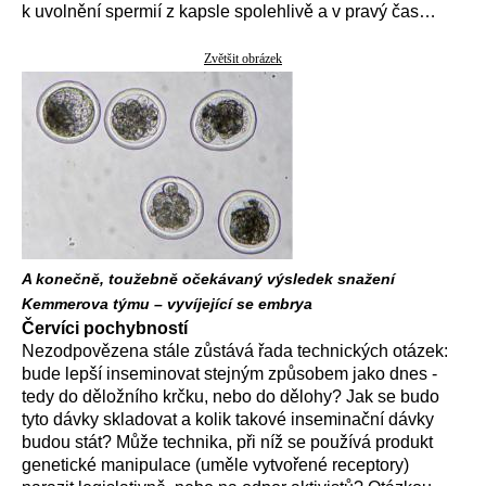
k uvolnění spermií z kapsle spolehlivě a v pravý čas…
Zvětšit obrázek
A konečně, toužebně očekávaný výsledek snažení
Kemmerova týmu – vyvíjející se embrya
Červíci pochybností
Nezodpovězena stále zůstává řada technických otázek:
bude lepší inseminovat stejným způsobem jako dnes -
tedy do děložního krčku, nebo do dělohy? Jak se budo
tyto dávky skladovat a kolik takové inseminační dávky
budou stát? Může technika, při níž se používá produkt
genetické manipulace (uměle vytvořené receptory)