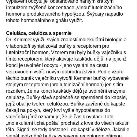
vyplavení oocytu je odstartováno náhlým krátkým
impulzem zvýšené koncentrace „vlnou“ luteinizačního
hormonu produkovaného hypofýzou. Švýcary napadlo
tohoto hormonálního signálu využít.
Celuláza, celulóza a spermie
Dr. Kemmer využil svých znalostí molekulární biologie a
v laboratoři syntetizoval buňky s receptorem pro
luteinizační hormon. Vzorem mu byly buňky vaječníku s
tímto receptorem, který aktivuje kaskádu dějů, na jejichž
konci je uvolnění oocytu - jeho vyslání na cestu
vejcovodem vstříc novým dobrodružstvím. Podle vzoru
těchto buněk vaječníku vytvořil Kemmer buňky vybavené
stejným receptorem (pro luteinizační hormon) jen s tím
rozdílem, že na konci kaskády dějů je uvolnění enzymu
celulázy. Buňky dává společně se spermiemi do kapsle,
jejíž obal je tvořen celulózou. Buňky zavřené do kapsle
čekají na pokyn, který krví vyšle hypotalamus do
vaječníků jímž oznamuje, že je čas k ovulaci. Tato
„molekulární tichá pošta“ prochází z krve do všech tekutin
těla. Signál se tedy dostane i do kapslí v děloze. Jakmile
signál uvězněné buňky vybavené receptorem přijmou,