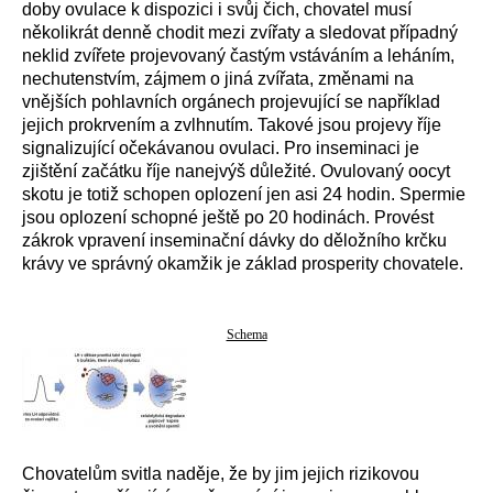
doby ovulace k dispozici i svůj čich, chovatel musí
několikrát denně chodit mezi zvířaty a sledovat případný
neklid zvířete projevovaný častým vstáváním a leháním,
nechutenstvím, zájmem o jiná zvířata, změnami na
vnějších pohlavních orgánech projevující se například
jejich prokrvením a zvlhnutím. Takové jsou projevy říje
signalizující očekávanou ovulaci. Pro inseminaci je
zjištění začátku říje nanejvýš důležité. Ovulovaný oocyt
skotu je totiž schopen oplození jen asi 24 hodin. Spermie
jsou oplození schopné ještě po 20 hodinách. Provést
zákrok vpravení inseminační dávky do děložního krčku
krávy ve správný okamžik je základ prosperity chovatele.
Schema
Chovatelům svitla naděje, že by jim jejich rizikovou