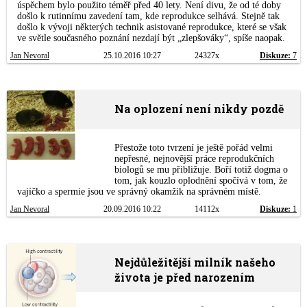
úspěchem bylo použito téměř před 40 lety. Není divu, že od té doby
došlo k rutinnímu zavedení tam, kde reprodukce selhává. Stejně tak
došlo k vývoji některých technik asistované reprodukce, které se však
ve světle současného poznání nezdají být „zlepšováky“, spíše naopak.
Jan Nevoral
25.10.2016 10:27
24327x
Diskuze:
7
Na oplození není nikdy pozdě
Přestože toto tvrzení je ještě pořád velmi
nepřesné, nejnovější práce reprodukčních
biologů se mu přibližuje. Boří totiž dogma o
tom, jak kouzlo oplodnění spočívá v tom, že
vajíčko a spermie jsou ve správný okamžik na správném místě.
Jan Nevoral
20.09.2016 10:22
14112x
Diskuze:
1
Nejdůležitější milník našeho
života je před narozením