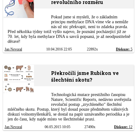
revolučního rozměru
Pokud jsme si mysleli, že o základním
principu methylace DNA víme vše a nemůže
nás už nic překvapit, není to zdaleka pravda.
Před několika týdny totiž vyšlo najevo, že poznání pocházející již ze
70. let, kdy byla methylace DNA u savců popsaná, je až neodpustitelně
děravé!
Jan Nevoral
10.04.2016 22:05
22892x
Diskuze:
5
Překročili jsme Rubikon ve
šlechtění skotu?
Technologická mutace prestižního časopisu
Nature, Scientific Reports, nedávno uveřejnila
revoluční postup „zrychleného“ šlechtění
mléčného skotu. Postup, který byl dosud pouze předmětem vášnivých
diskuzí volnomyšlenkářů, se dostal na papír uznávaného periodika a je
jen do času, kdy najde místo ve šlechtitelské praxi.
Jan Nevoral
06.05.2015 10:05
27490x
Diskuze:
12