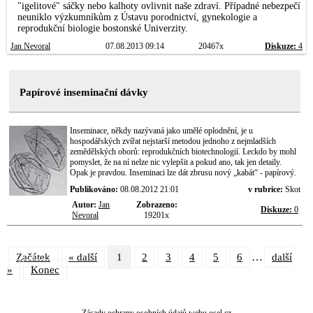
"igelitové" sáčky nebo kalhoty ovlivnit naše zdraví. Případné nebezpečí
neuniklo výzkumníkům z Ústavu porodnictví, gynekologie a
reprodukční biologie bostonské Univerzity.
Jan Nevoral
07.08.2013 09:14
20467x
Diskuze:
4
Papírové inseminační dávky
Inseminace, někdy nazývaná jako umělé oplodnění, je u
hospodářských zvířat nejstarší metodou jednoho z nejmladších
zemědělských oborů: reprodukčních biotechnologií. Leckdo by mohl
pomyslet, že na ní nelze nic vylepšit a pokud ano, tak jen detaily.
Opak je pravdou. Inseminaci lze dát zbrusu nový „kabát“ - papírový.
Publikováno:
08.08.2012 21:01
v rubrice:
Skot
Autor:
Jan
Zobrazeno:
Diskuze:
0
Nevoral
19201x
…
Začátek
« další
1
2
3
4
5
6
další
»
Konec