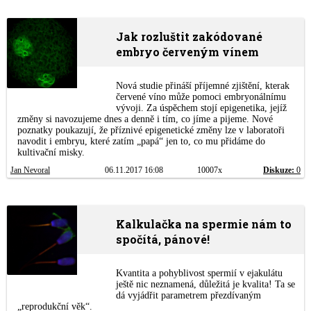
Jak rozluštit zakódované
embryo červeným vínem
Nová studie přináší příjemné zjištění, kterak
červené víno může pomoci embryonálnímu
vývoji. Za úspěchem stojí epigenetika, jejíž
změny si navozujeme dnes a denně i tím, co jíme a pijeme. Nové
poznatky poukazují, že příznivé epigenetické změny lze v laboratoři
navodit i embryu, které zatím „papá“ jen to, co mu přidáme do
kultivační misky.
Jan Nevoral
06.11.2017 16:08
10007x
Diskuze:
0
Kalkulačka na spermie nám to
spočítá, pánové!
Kvantita a pohyblivost spermií v ejakulátu
ještě nic neznamená, důležitá je kvalita! Ta se
dá vyjádřit parametrem přezdívaným
„reprodukční věk“.