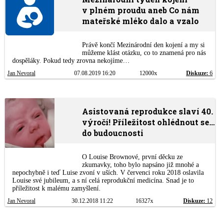
v plném proudu aneb Co nám
mateřské mléko dalo a vzalo
Právě končí Mezinárodní den kojení a my si
můžeme klást otázku, co to znamená pro nás
dospěláky. Pokud tedy zrovna nekojíme…
Jan Nevoral
07.08.2019 16:20
12000x
Diskuze:
6
Asistovaná reprodukce slaví 40.
výročí! Příležitost ohlédnout se…
do budoucnosti
O Louise Brownové, první děcku ze
zkumavky, toho bylo napsáno již mnohé a
nepochybně i teď Luise zvoní v uších. V červenci roku 2018 oslavila
Louise své jubileum, a s ní celá reprodukční medicína. Snad je to
příležitost k malému zamyšlení.
Jan Nevoral
30.12.2018 11:22
16327x
Diskuze:
12