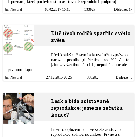
k poznání, které pochybnosti o asistované reprodukci podporují.
Jan Nevoral
18.02.2017 15:15
33392x
Diskuze:
17
Dítě třech rodičů spatřilo světlo
světa
Před krátkým časem byla uvolněna zpráva o
narození prvního ‚dítěte třech rodičů‘. Zní to
jako zavrženíhodné sci-fi, nepodléhejme ale
prvnímu dojmu…
Jan Nevoral
27.12.2016 20:25
88820x
Diskuze:
0
Lesk a bída asistované
reprodukce: jsme na začátku
konce?
In vitro oplození není ve světě asistované
reprodukce žádnou novinkou. Prvně a s