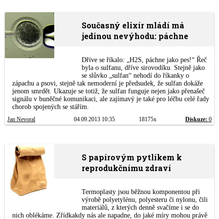
Současný elixír mládí má
jedinou nevýhodu: páchne
Dříve se říkalo: „H2S, páchne jako pes!“ Řeč
byla o sulfanu, dříve sirovodíku. Stejně jako
se slůvko „sulfan“ nehodí do říkanky o
zápachu a psovi, stejně tak nemoderní je předsudek, že sulfan dokáže
jenom smrdět. Ukazuje se totiž, že sulfan funguje nejen jako přenašeč
signálu v buněčné komunikaci, ale zajímavý je také pro léčbu celé řady
chorob spojených se stářím.
Jan Nevoral
04.09.2013 10:35
18175x
Diskuze:
0
S papírovým pytlíkem k
reprodukčnímu zdraví
Termoplasty jsou běžnou komponentou při
výrobě polyetylénu, polyesteru či nylonu, čili
materiálů, z kterých denně svačíme i se do
nich oblékáme. Zřídkakdy nás ale napadne, do jaké míry mohou právě