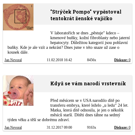
"Strýček Pompo" vypěstoval
tentokrát ženské vajíčko
V laboratořích se dnes „pěstuje“ kdeco –
kmenové buňky, kožní fibroblasty nebo jaterní
hepatocyty. Důležitou kategorií jsou pohlavní
buňky. Kde je ale vzít a nekrást? Dnes jsme v této snaze už zase o
kousek dále.
Jan Nevoral
11.02.2018 16:42
8456x
Diskuze:
0
Když se vám narodí vrstevník
Před měsícem se v USA narodilo dítě po
transferu embrya, které leželo „u ledu“ 24 let.
Matka, která dítě odnosila, je jen o několik
měsíců starší. Dítěti dnes táhne na sedmý
týden věku a těší se dobrému zdraví.
Jan Nevoral
31.12.2017 09:00
9163x
Diskuze:
0