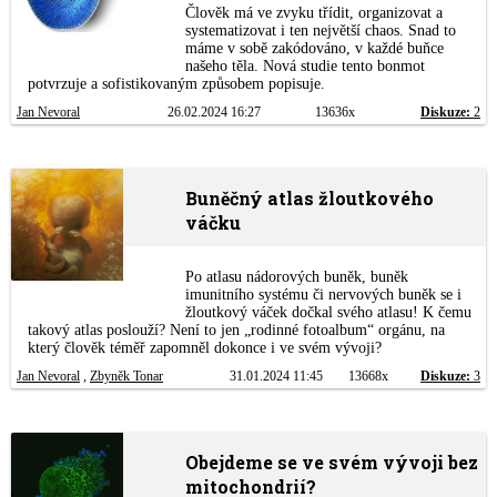
Člověk má ve zvyku třídit, organizovat a
systematizovat i ten největší chaos. Snad to
máme v sobě zakódováno, v každé buňce
našeho těla. Nová studie tento bonmot
potvrzuje a sofistikovaným způsobem popisuje.
Jan Nevoral
26.02.2024 16:27
13636x
Diskuze:
2
Buněčný atlas žloutkového
váčku
Po atlasu nádorových buněk, buněk
imunitního systému či nervových buněk se i
žloutkový váček dočkal svého atlasu! K čemu
takový atlas poslouží? Není to jen „rodinné fotoalbum“ orgánu, na
který člověk téměř zapomněl dokonce i ve svém vývoji?
Jan Nevoral
,
Zbyněk Tonar
31.01.2024 11:45
13668x
Diskuze:
3
Obejdeme se ve svém vývoji bez
mitochondrií?