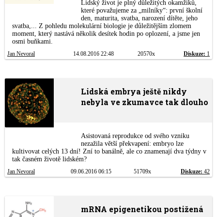
Lidský život je plný důležitých okamžiků,
které považujeme za „milníky“: první školní
den, maturita, svatba, narození dítěte, jeho
svatba,... Z pohledu molekulární biologie je důležitějším zlomem
moment, který nastává několik desítek hodin po oplození, a jsme jen
osmi buňkami.
Jan Nevoral
14.08.2016 22:48
20570x
Diskuze:
1
Lidská embrya ještě nikdy
nebyla ve zkumavce tak dlouho
Asistovaná reprodukce od svého vzniku
nezažila větší překvapení: embryo lze
kultivovat celých 13 dní! Zní to banálně, ale co znamenají dva týdny v
tak časném životě lidském?
Jan Nevoral
09.06.2016 06:15
51709x
Diskuze:
42
mRNA epigenetikou postižená