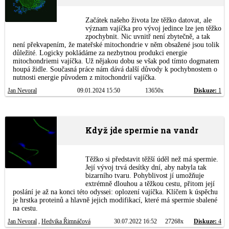
Začátek našeho života lze těžko datovat, ale
význam vajíčka pro vývoj jedince lze jen těžko
zpochybnit. Nic uvnitř není zbytečně, a tak
není překvapením, že mateřské mitochondrie v něm obsažené jsou tolik
důležité. Logicky pokládáme za nezbytnou produkci energie
mitochondriemi vajíčka. Už nějakou dobu se však pod tímto dogmatem
houpá židle. Současná práce nám dává další důvody k pochybnostem o
nutnosti energie původem z mitochondrií vajíčka.
Jan Nevoral
09.01.2024 15:50
13650x
Diskuze:
1
Když jde spermie na vandr
Těžko si představit těžší úděl než má spermie.
Její vývoj trvá desítky dní, aby nabyla tak
bizarního tvaru. Pohyblivost jí umožňuje
extrémně dlouhou a těžkou cestu, přitom její
poslání je až na konci této odyssei: oplození vajíčka. Klíčem k úspěchu
je hrstka proteinů a hlavně jejich modifikací, které má spermie sbalené
na cestu.
Jan Nevoral
,
Hedvika Řimnáčová
30.07.2022 16:52
27268x
Diskuze:
4