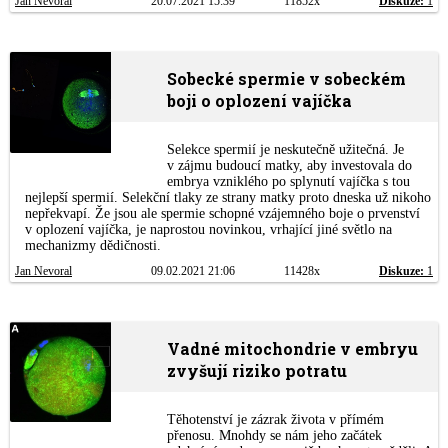
Jan Nevoral
20.07.2021 15:39
11852x
Diskuze:
1
Sobecké spermie v sobeckém
boji o oplození vajíčka
Selekce spermií je neskutečně užitečná. Je
v zájmu budoucí matky, aby investovala do
embrya vzniklého po splynutí vajíčka s tou
nejlepší spermií. Selekční tlaky ze strany matky proto dneska už nikoho
nepřekvapí. Že jsou ale spermie schopné vzájemného boje o prvenství
v oplození vajíčka, je naprostou novinkou, vrhající jiné světlo na
mechanizmy dědičnosti.
Jan Nevoral
09.02.2021 21:06
11428x
Diskuze:
1
Vadné mitochondrie v embryu
zvyšují riziko potratu
Těhotenství je zázrak života v přímém
přenosu. Mnohdy se nám jeho začátek