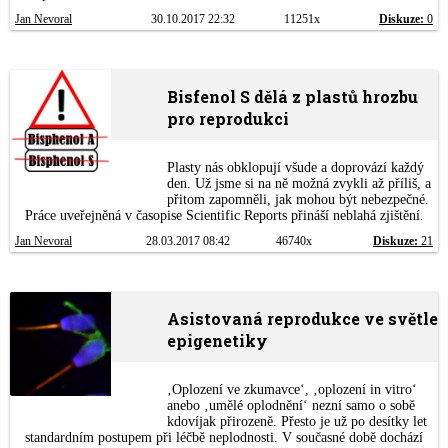
Jan Nevoral
30.10.2017 22:32
11251x
Diskuze:
0
Bisfenol S dělá z plastů hrozbu
pro reprodukci
Plasty nás obklopují všude a doprovází každý
den. Už jsme si na ně možná zvykli až příliš, a
přitom zapomněli, jak mohou být nebezpečné.
Práce uveřejněná v časopise Scientific Reports přináší neblahá zjištění.
Jan Nevoral
28.03.2017 08:42
46740x
Diskuze:
21
Asistovaná reprodukce ve světle
epigenetiky
‚Oplození ve zkumavce‘, ‚oplození in vitro‘
anebo ‚umělé oplodnění‘ nezní samo o sobě
kdovíjak přirozeně. Přesto je už po desítky let
standardním postupem při léčbě neplodnosti. V současné době dochází