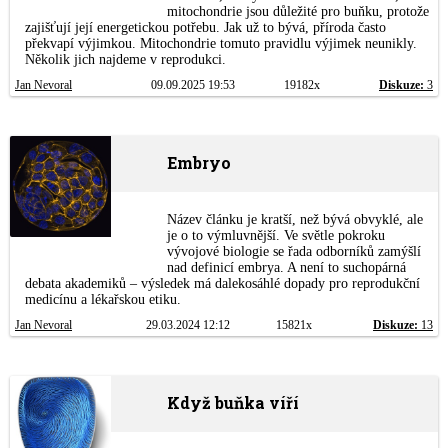
mitochondrie jsou důležité pro buňku, protože
zajišťují její energetickou potřebu. Jak už to bývá, příroda často
překvapí výjimkou. Mitochondrie tomuto pravidlu výjimek neunikly.
Několik jich najdeme v reprodukci.
Jan Nevoral
09.09.2025 19:53
19182x
Diskuze:
3
Embryo
Název článku je kratší, než bývá obvyklé, ale
je o to výmluvnější. Ve světle pokroku
vývojové biologie se řada odborníků zamýšlí
nad definicí embrya. A není to suchopárná
debata akademiků – výsledek má dalekosáhlé dopady pro reprodukční
medicínu a lékařskou etiku.
Jan Nevoral
29.03.2024 12:12
15821x
Diskuze:
13
Když buňka víří