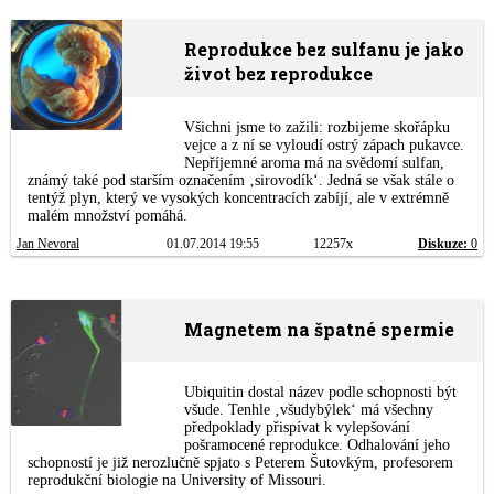
Reprodukce bez sulfanu je jako
život bez reprodukce
Všichni jsme to zažili: rozbijeme skořápku
vejce a z ní se vyloudí ostrý zápach pukavce.
Nepříjemné aroma má na svědomí sulfan,
známý také pod starším označením ‚sirovodík‘. Jedná se však stále o
tentýž plyn, který ve vysokých koncentracích zabíjí, ale v extrémně
malém množství pomáhá.
Jan Nevoral
01.07.2014 19:55
12257x
Diskuze:
0
Magnetem na špatné spermie
Ubiquitin dostal název podle schopnosti být
všude. Tenhle ‚všudybýlek‘ má všechny
předpoklady přispívat k vylepšování
pošramocené reprodukce. Odhalování jeho
schopností je již nerozlučně spjato s Peterem Šutovkým, profesorem
reprodukční biologie na University of Missouri.