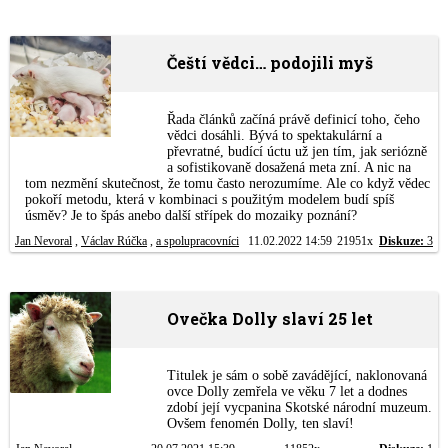
Čeští vědci… podojili myš
Řada článků začíná právě definicí toho, čeho
vědci dosáhli. Bývá to spektakulární a
převratné, budící úctu už jen tím, jak seriózně
a sofistikovaně dosažená meta zní. A nic na
tom nezmění skutečnost, že tomu často nerozumíme. Ale co když vědec
pokoří metodu, která v kombinaci s použitým modelem budí spíš
úsměv? Je to špás anebo další střípek do mozaiky poznání?
Jan Nevoral
,
Václav Rúčka
,
a spolupracovníci
11.02.2022 14:59
21951x
Diskuze:
3
Ovečka Dolly slaví 25 let
Titulek je sám o sobě zavádějící, naklonovaná
ovce Dolly zemřela ve věku 7 let a dodnes
zdobí její vycpanina Skotské národní muzeum.
Ovšem fenomén Dolly, ten slaví!