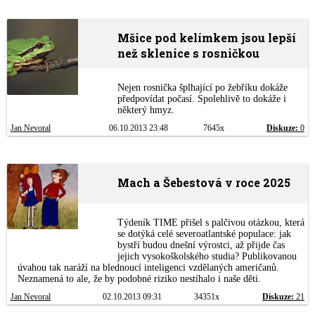
Mšice pod kelímkem jsou lepší
než sklenice s rosničkou
Nejen rosnička šplhající po žebříku dokáže
předpovídat počasí. Spolehlivě to dokáže i
některý hmyz.
Jan Nevoral
06.10.2013 23:48
7645x
Diskuze:
0
Mach a Šebestová v roce 2025
Týdeník TIME přišel s palčivou otázkou, která
se dotýká celé severoatlantské populace: jak
bystří budou dnešní výrostci, až přijde čas
jejich vysokoškolského studia? Publikovanou
úvahou tak naráží na blednoucí inteligenci vzdělaných američanů.
Neznamená to ale, že by podobné riziko nestíhalo i naše děti.
Jan Nevoral
02.10.2013 09:31
34351x
Diskuze:
21