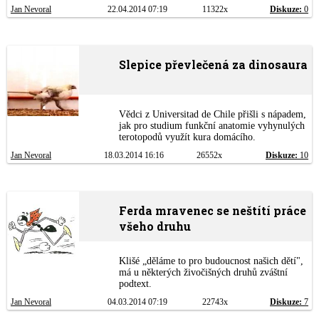
Jan Nevoral
22.04.2014 07:19
11322x
Diskuze:
0
Slepice převlečená za dinosaura
Vědci z Universitad de Chile přišli s nápadem,
jak pro studium funkční anatomie vyhynulých
terotopodů využít kura domácího.
Jan Nevoral
18.03.2014 16:16
26552x
Diskuze:
10
Ferda mravenec se neštítí práce
všeho druhu
Klišé „děláme to pro budoucnost našich dětí",
má u některých živočišných druhů zváštní
podtext.
Jan Nevoral
04.03.2014 07:19
22743x
Diskuze:
7