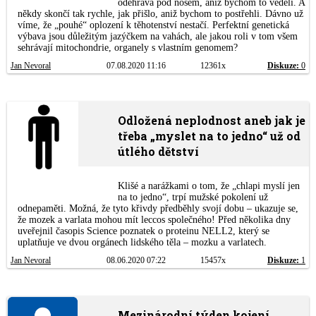
odehrává pod nosem, aniž bychom to věděli. A
někdy skončí tak rychle, jak přišlo, aniž bychom to postřehli. Dávno už
víme, že „pouhé“ oplození k těhotenství nestačí. Perfektní genetická
výbava jsou důležitým jazýčkem na vahách, ale jakou roli v tom všem
sehrávají mitochondrie, organely s vlastním genomem?
Jan Nevoral
07.08.2020 11:16
12361x
Diskuze:
0
Odložená neplodnost aneb jak je
třeba „myslet na to jedno“ už od
útlého dětství
Klišé a narážkami o tom, že „chlapi myslí jen
na to jedno“, trpí mužské pokolení už
odnepaměti. Možná, že tyto křivdy předběhly svojí dobu – ukazuje se,
že mozek a varlata mohou mít leccos společného! Před několika dny
uveřejnil časopis Science poznatek o proteinu NELL2, který se
uplatňuje ve dvou orgánech lidského těla – mozku a varlatech.
Jan Nevoral
08.06.2020 07:22
15457x
Diskuze:
1
Mezinárodní týden kojení