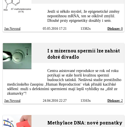
Jestli si někdo myslel, že epigenetické změny
nepostihnou mRNA, ten se ošklivě zmýlil.
Dlouhé prsty epigenetiky dosáhly i sem.
Jan Nevoral
05.05.2016 17:21
13382x
Diskuze:
0
I s mizernou spermií lze zahrát
dobré divadlo
Centra asistované reprodukce se rok od roku
potýkají se stále horší kvalitou spermií
budoucích tatínků. Nedávná studie prestižního
medicínského časopisu ‚Human Reproduction‘ však přináší kacířské
sdělení: muži s defektními spermiemi mají lepší vyhlídky na „dítě ze
zkumavky“!
Jan Nevoral
24.04.2016 22:27
13163x
Diskuze:
2
Methylace DNA: nové poznatky