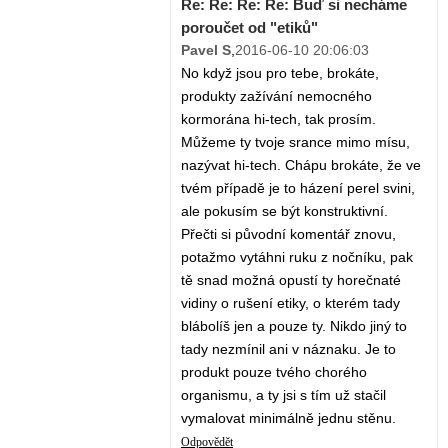
Re: Re: Re: Re: Buď si necháme
poroučet od "etiků"
Pavel S
,
2016-06-10 20:06:03
No když jsou pro tebe, brokáte,
produkty zažívání nemocného
kormorána hi-tech, tak prosím.
Můžeme ty tvoje srance mimo mísu,
nazývat hi-tech. Chápu brokáte, že ve
tvém případě je to házení perel svini,
ale pokusím se být konstruktivní.
Přečti si původní komentář znovu,
potažmo vytáhni ruku z nočníku, pak
tě snad možná opustí ty horečnaté
vidiny o rušení etiky, o kterém tady
blábolíš jen a pouze ty. Nikdo jiný to
tady nezmínil ani v náznaku. Je to
produkt pouze tvého chorého
organismu, a ty jsi s tím už stačil
vymalovat minimálně jednu stěnu.
Odpovědět