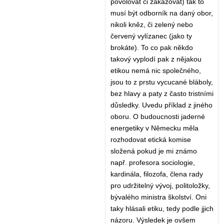
povolovat či zakazovat) tak to
musí být odborník na daný obor,
nikoli kněz, či zelený nebo
červený vylízanec (jako ty
brokáte). To co pak někdo
takový vyplodí pak z nějakou
etikou nemá nic společného,
jsou to z prstu vycucané bláboly,
bez hlavy a paty z často tristními
důsledky. Uvedu příklad z jiného
oboru. O budoucnosti jaderné
energetiky v Německu měla
rozhodovat etická komise
složená pokud je mi známo
např. profesora sociologie,
kardinála, filozofa, člena rady
pro udržitelný vývoj, politoložky,
bývalého ministra školství. Oni
taky hlásali etiku, tedy podle jjich
názoru. Výsledek je ovšem