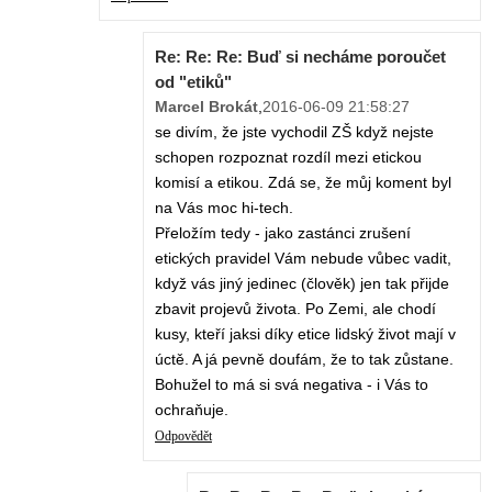
Re: Re: Re: Buď si necháme poroučet
od "etiků"
Marcel Brokát
,
2016-06-09 21:58:27
se divím, že jste vychodil ZŠ když nejste
schopen rozpoznat rozdíl mezi etickou
komisí a etikou. Zdá se, že můj koment byl
na Vás moc hi-tech.
Přeložím tedy - jako zastánci zrušení
etických pravidel Vám nebude vůbec vadit,
když vás jiný jedinec (člověk) jen tak přijde
zbavit projevů života. Po Zemi, ale chodí
kusy, kteří jaksi díky etice lidský život mají v
úctě. A já pevně doufám, že to tak zůstane.
Bohužel to má si svá negativa - i Vás to
ochraňuje.
Odpovědět