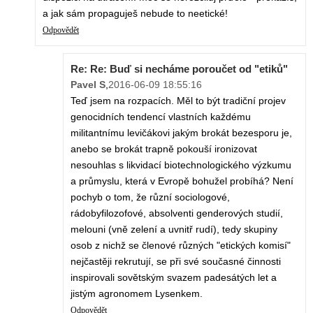
a jak sám propaguješ nebude to neetické!
Odpovědět
Re: Re: Buď si necháme poroučet od "etiků"
Pavel S
,
2016-06-09 18:55:16
Teď jsem na rozpacích. Měl to být tradiční projev
genocidních tendencí vlastních každému
militantnímu levičákovi jakým brokát bezesporu je,
anebo se brokát trapně pokouší ironizovat
nesouhlas s likvidací biotechnologického výzkumu
a průmyslu, která v Evropě bohužel probíhá? Není
pochyb o tom, že různí sociologové,
rádobyfilozofové, absolventi genderových studií,
melouni (vně zelení a uvnitř rudí), tedy skupiny
osob z nichž se členové různých "etických komisí"
nejčastěji rekrutují, se při své současné činnosti
inspirovali sovětským svazem padesátých let a
jistým agronomem Lysenkem.
Odpovědět