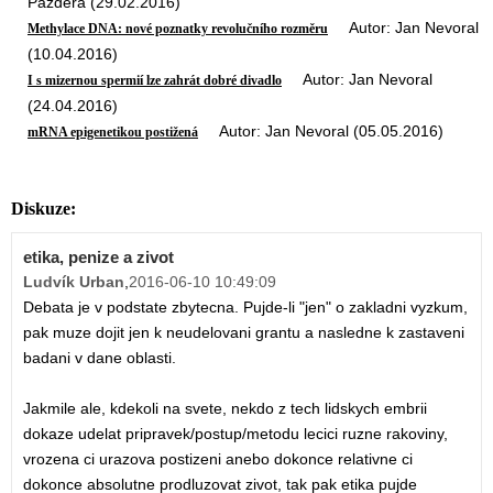
Pazdera (29.02.2016)
Autor: Jan Nevoral
Methylace DNA: nové poznatky revolučního rozměru
(10.04.2016)
Autor: Jan Nevoral
I s mizernou spermií lze zahrát dobré divadlo
(24.04.2016)
Autor: Jan Nevoral (05.05.2016)
mRNA epigenetikou postižená
Diskuze:
etika, penize a zivot
Ludvík Urban
,
2016-06-10 10:49:09
Debata je v podstate zbytecna. Pujde-li "jen" o zakladni vyzkum,
pak muze dojit jen k neudelovani grantu a nasledne k zastaveni
badani v dane oblasti.
Jakmile ale, kdekoli na svete, nekdo z tech lidskych embrii
dokaze udelat pripravek/postup/metodu lecici ruzne rakoviny,
vrozena ci urazova postizeni anebo dokonce relativne ci
dokonce absolutne prodluzovat zivot, tak pak etika pujde