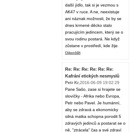
další jídlo, tak si je vezmou s
AK47 v ruce. A ne, neexistuje
ani náznak možnosti, že by se
dnes krmené děcko stalo
pracujícím jedincem, který se o
svou rodinu postará. Ne když
zůstane v prostředí, kde žije.
Odpovědět
Re: Re: Re: Re: Re: Re:
Kafrání etických nesmyslů
Petr Kr
,
2016-06-09 19:02:29
Pane Sašo, zase si hrajete se
slovíčky - Afrika nebo Evropa,
Petr nebo Pavel. Je humánní,
aby se zdravá a ekonomicky
silná matka schopna porodit 5
zdravých jedinců a postarat se o
ně, "ztrácela" čas a své zdraví