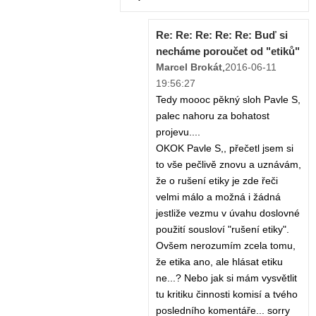
Re: Re: Re: Re: Re: Buď si
necháme poroučet od "etiků"
Marcel Brokát
,
2016-06-11
19:56:27
Tedy moooc pěkný sloh Pavle S,
palec nahoru za bohatost
projevu....
OKOK Pavle S,, přečetl jsem si
to vše pečlivě znovu a uznávám,
že o rušení etiky je zde řeči
velmi málo a možná i žádná
jestliže vezmu v úvahu doslovné
použití sousloví "rušení etiky".
Ovšem nerozumím zcela tomu,
že etika ano, ale hlásat etiku
ne...? Nebo jak si mám vysvětlit
tu kritiku činnosti komisí a tvého
posledního komentáře... sorry