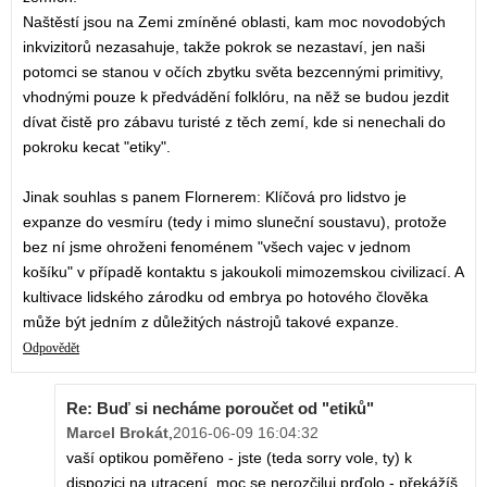
Naštěstí jsou na Zemi zmíněné oblasti, kam moc novodobých
inkvizitorů nezasahuje, takže pokrok se nezastaví, jen naši
potomci se stanou v očích zbytku světa bezcennými primitivy,
vhodnými pouze k předvádění folklóru, na něž se budou jezdit
dívat čistě pro zábavu turisté z těch zemí, kde si nenechali do
pokroku kecat "etiky".
Jinak souhlas s panem Flornerem: Klíčová pro lidstvo je
expanze do vesmíru (tedy i mimo sluneční soustavu), protože
bez ní jsme ohroženi fenoménem "všech vajec v jednom
košíku" v případě kontaktu s jakoukoli mimozemskou civilizací. A
kultivace lidského zárodku od embrya po hotového člověka
může být jedním z důležitých nástrojů takové expanze.
Odpovědět
Re: Buď si necháme poroučet od "etiků"
Marcel Brokát
,
2016-06-09 16:04:32
vaší optikou poměřeno - jste (teda sorry vole, ty) k
dispozici na utracení. moc se nerozčiluj prďolo - překážíš,