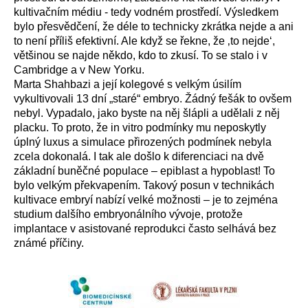
kultivačním médiu - tedy vodném prostředí. Výsledkem
bylo přesvědčení, že déle to technicky zkrátka nejde a ani
to není příliš efektivní. Ale když se řekne, že ‚to nejde‘,
většinou se najde někdo, kdo to zkusí. To se stalo i v
Cambridge a v New Yorku.
Marta Shahbazi a její kolegové s velkým úsilím
vykultivovali 13 dní „staré“ embryo. Žádný fešák to ovšem
nebyl. Vypadalo, jako byste na něj šlápli a udělali z něj
placku. To proto, že in vitro podmínky mu neposkytly
úplný luxus a simulace přirozených podmínek nebyla
zcela dokonalá. I tak ale došlo k diferenciaci na dvě
základní buněčné populace – epiblast a hypoblast! To
bylo velkým překvapením. Takový posun v technikách
kultivace embryí nabízí velké možnosti – je to zejména
studium dalšího embryonálního vývoje, protože
implantace v asistované reprodukci často selhává bez
známé příčiny.