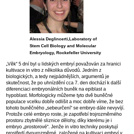
Alessia Deglincerti,Laboratory of
Stem Cell Biology and Molecular
Embryology, Rockefeller University
„Věk“ 5 dní byl u lidských embryí považován za hranici
kultivace in vitro z několika důvodů. Jedním z
biologických, a tedy nejpádnějších, argumentů je
skutečnost, že po uhnízdění cca 7. den dochází k další
diferenciaci embryonálních buněk na epiblast a
hypoblast. Morfologicky můžeme tyto dvě buněčné
populace vcelku dobře odlišit a moc dobře víme, že bez
tohoto buněčného „sebeurčení“ se embryo dále nevyvíjí.
Protože celé embryo roste, je zapotřebí trojrozměrného
prostoru zbytnělé sliznice dělohy, díky kterému je i
embryo „prostorové“. Jenže in vitro techniky poskytují
prostředí dvourozměrné, založené na kultivaci embryí v