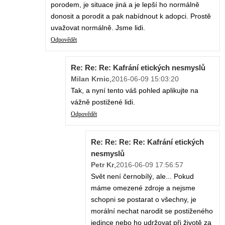
porodem, je situace jiná a je lepší ho normálně
donosit a porodit a pak nabídnout k adopci. Prostě
uvažovat normálně. Jsme lidi.
Odpovědět
Re: Re: Re: Kafrání etických nesmyslů
Milan Krnic
,
2016-06-09 15:03:20
Tak, a nyní tento váš pohled aplikujte na
vážně postižené lidi.
Odpovědět
Re: Re: Re: Re: Kafrání etických
nesmyslů
Petr Kr
,
2016-06-09 17:56:57
Svět není černobílý, ale... Pokud
máme omezené zdroje a nejsme
schopni se postarat o všechny, je
morální nechat narodit se postiženého
jedince nebo ho udržovat při životě za