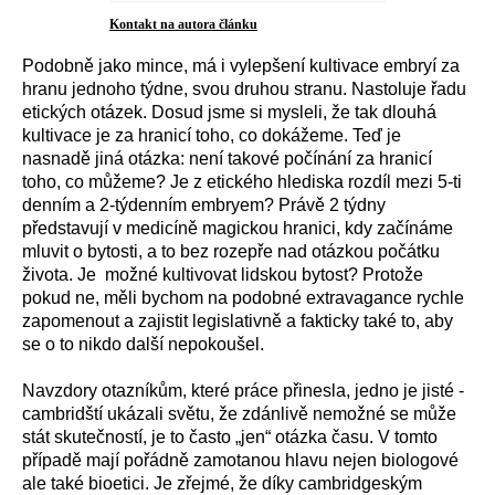
Kontakt na autora článku
Podobně jako mince, má i vylepšení kultivace embryí za
hranu jednoho týdne, svou druhou stranu. Nastoluje řadu
etických otázek. Dosud jsme si mysleli, že tak dlouhá
kultivace je za hranicí toho, co dokážeme. Teď je
nasnadě jiná otázka: není takové počínání za hranicí
toho, co můžeme? Je z etického hlediska rozdíl mezi 5-ti
denním a 2-týdenním embryem? Právě 2 týdny
představují v medicíně magickou hranici, kdy začínáme
mluvit o bytosti, a to bez rozepře nad otázkou počátku
života. Je možné kultivovat lidskou bytost? Protože
pokud ne, měli bychom na podobné extravagance rychle
zapomenout a zajistit legislativně a fakticky také to, aby
se o to nikdo další nepokoušel.
Navzdory otazníkům, které práce přinesla, jedno je jisté -
cambridští ukázali světu, že zdánlivě nemožné se může
stát skutečností, je to často „jen“ otázka času. V tomto
případě mají pořádně zamotanou hlavu nejen biologové
ale také bioetici. Je zřejmé, že díky cambridgeským