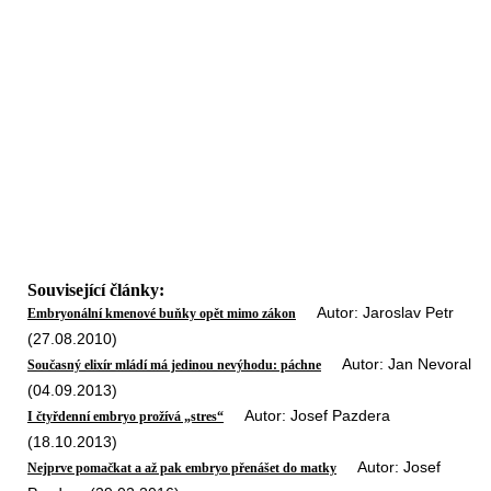
Související články:
Autor: Jaroslav Petr
Embryonální kmenové buňky opět mimo zákon
(27.08.2010)
Autor: Jan Nevoral
Současný elixír mládí má jedinou nevýhodu: páchne
(04.09.2013)
Autor: Josef Pazdera
I čtyřdenní embryo prožívá „stres“
(18.10.2013)
Autor: Josef
Nejprve pomačkat a až pak embryo přenášet do matky