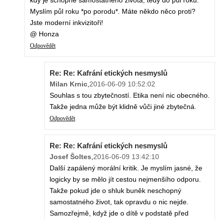
kdy je schopné samostatného života, tedy do půl roku.
Myslím půl roku *po porodu*. Máte někdo něco proti?
Jste moderní inkvizitoři!
@ Honza
Odpovědět
Re: Re: Kafrání etických nesmyslů
Milan Krnic
,
2016-06-09 10:52:02
Souhlas s tou zbytečností. Etika není nic obecného.
Takže jedna může být klidně vůči jiné zbytečná.
Odpovědět
Re: Re: Kafrání etických nesmyslů
Josef Šoltes
,
2016-06-09 13:42:10
Další zapálený morální kritik. Je myslím jasné, že
logicky by se mělo jít cestou nejmenšího odporu.
Takže pokud jde o shluk buněk neschopný
samostatného život, tak opravdu o nic nejde.
Samozřejmě, když jde o dítě v podstatě před