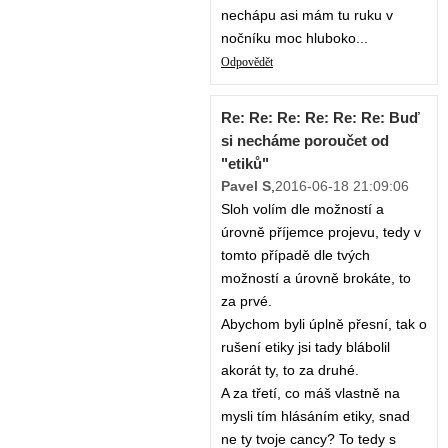
nechápu asi mám tu ruku v
nočníku moc hluboko...
Odpovědět
Re: Re: Re: Re: Re: Re: Buď
si necháme poroučet od
"etiků"
Pavel S
,
2016-06-18 21:09:06
Sloh volím dle možností a
úrovně příjemce projevu, tedy v
tomto případě dle tvých
možností a úrovně brokáte, to
za prvé.
Abychom byli úplně přesní, tak o
rušení etiky jsi tady blábolil
akorát ty, to za druhé.
A za třetí, co máš vlastně na
mysli tím hlásáním etiky, snad
ne ty tvoje cancy? To tedy s