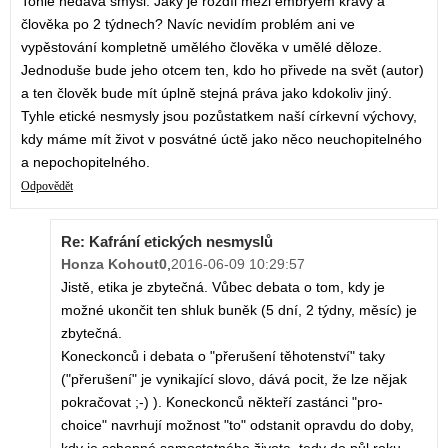
Tohle nedává smysl. Jaký je rozdíl mezi embryem krávy a
člověka po 2 týdnech? Navíc nevidím problém ani ve
vypěstování kompletně umělého člověka v umělé děloze.
Jednoduše bude jeho otcem ten, kdo ho přivede na svět (autor)
a ten člověk bude mít úplně stejná práva jako kdokoliv jiný.
Tyhle etické nesmysly jsou pozůstatkem naší církevní výchovy,
kdy máme mít život v posvátné úctě jako něco neuchopitelného
a nepochopitelného.
Odpovědět
Re: Kafrání etických nesmyslů
Honza Kohout0
,
2016-06-09 10:29:57
Jistě, etika je zbytečná. Vůbec debata o tom, kdy je
možné ukončit ten shluk buněk (5 dní, 2 týdny, měsíc) je
zbytečná.
Koneckonců i debata o "přerušení těhotenství" taky
("přerušení" je vynikající slovo, dává pocit, že lze nějak
pokračovat ;-) ). Koneckonců někteří zastánci "pro-
choice" navrhují možnost "to" odstanit opravdu do doby,