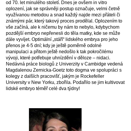
od 70. let minulého století. Dnes je ovšem in vitro
oplození, jak se správněji postup označuje, velmi četně
využívanou metodou a snad každý najde mezi přáteli či
známými pár, který takový proces prodělal. Oplozením to
vše začíná, ale k ničemu by nám to nebylo, kdybychom
pozdější embryo nepřenesli do těla matky, kde se může
dále vyvíjet. Optimální „stáří“ lidského embrya pro jeho
přenos je 4-5 dní; kdy je ještě poměrně odolné
manipulaci a přitom ještě nedošlo k tak pokročilému
vývoji, které potřebuje uhnízdění v děloze – nidaci.
Nedávná práce biologů z Univerzity v Cambidge vedená
Magdalenou Zernicka-Goetz toto dogma ve spolupráci s
kolegy z dalších pracovišť, jakým je Rockefeller
University v New Yorku, zbořila. Podařilo se jim kultivovat
lidské embryo téměř celé dva týdny!