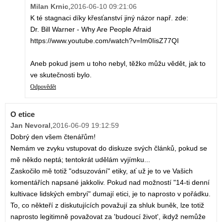
Milan Krnic
,
2016-06-10 09:21:06
K té stagnaci díky křesťanství jiný názor např. zde:
Dr. Bill Warner - Why Are People Afraid
https://www.youtube.com/watch?v=Im0IisZ77QI
Aneb pokud jsem u toho nebyl, těžko můžu vědět, jak to
ve skutečnosti bylo.
Odpovědět
O etice
Jan Nevoral
,
2016-06-09 19:12:59
Dobrý den všem čtenářům!
Nemám ve zvyku vstupovat do diskuze svých článků, pokud se
mě někdo neptá; tentokrát udělám vyjímku...
Zaskočilo mě totiž "odsuzování" etiky, ať už je to ve Vašich
komentářích napsané jakkoliv. Pokud nad možností "14-ti denní
kultivace lidských embryí" dumají etici, je to naprosto v pořádku.
To, co někteří z diskutujících považují za shluk buněk, lze totiž
naprosto legitimně považovat za 'budoucí život', ikdyž nemůže