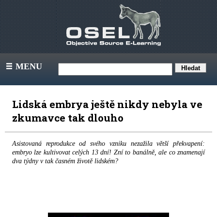
MENU
III
Lidská embrya ještě nikdy nebyla ve
zkumavce tak dlouho
Asistovaná reprodukce od svého vzniku nezažila větší překvapení:
embryo lze kultivovat celých 13 dní! Zní to banálně, ale co znamenají
dva týdny v tak časném životě lidském?