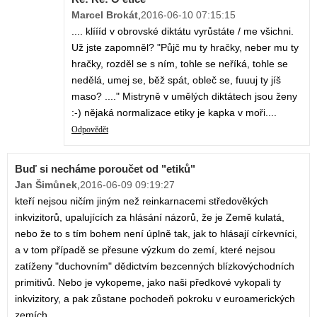
Marcel Brokát
,
2016-06-10 07:15:15
.... klíííd v obrovské diktátu vyrůstáte / me všichni.
Už jste zapomněl? "Půjč mu ty hračky, neber mu ty
hračky, rozděl se s ním, tohle se neříká, tohle se
nedělá, umej se, běž spát, obleč se, fuuuj ty jíš
maso? ...." Mistryně v umělých diktátech jsou ženy
:-) nějaká normalizace etiky je kapka v moři....
Odpovědět
Buď si necháme poroučet od "etiků"
Jan Šimůnek
,
2016-06-09 09:19:27
kteří nejsou ničím jiným než reinkarnacemi středověkých
inkvizitorů, upalujících za hlásání názorů, že je Země kulatá,
nebo že to s tím bohem není úplně tak, jak to hlásají církevníci,
a v tom případě se přesune výzkum do zemí, které nejsou
zatíženy "duchovním" dědictvím bezcenných blízkovýchodních
primitivů. Nebo je vykopeme, jako naši předkové vykopali ty
inkvizitory, a pak zůstane pochodeň pokroku v euroamerických
zemích.