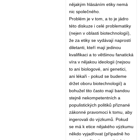
nějakým hlásáním etiky nemá
nic společného.
Problém je v tom, a to je jádro
této diskuze i celé problematiky
(nejen v oblasti biotechnologií),
že za etiky se vydávají naprostí
diletanti, kteří mají jedinou
kvalifikaci a to většinou fanatická
víra v nějakou ideologii (nejsou
to ani biologové, ani genetici,
ani lékaři - pokud se budeme
držet oboru biotechnologií) a
bohužel tito často mají bandou
stejně nekompetentních a
populistických politiků přiznané
zákonné pravomoci k tomu, aby
ingerovali do výzkumů. Pokud
se má k etice nějakého výzkumu
někdo vyjadřovat (případně ho