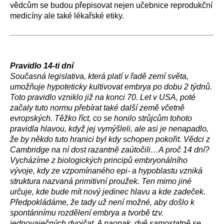
vědcům se budou přepisovat nejen učebnice reprodukční
medicíny ale také lékařské etiky.
Pravidlo 14-ti dní
Současná legislativa, která platí v řadě zemí světa,
umožňuje hypoteticky kultivovat embrya po dobu 2 týdnů.
Toto pravidlo vzniklo již na konci 70. Let v USA, poté
začaly tuto normu přebírat také další země včetně
evropských. Těžko říct, co se honilo strůjcům tohoto
pravidla hlavou, když jej vymýšleli, ale asi je nenapadlo,
že by někdo tuto hranici byl kdy schopen pokořit. Vědci z
Cambridge na ní dost razantně zaútočili…A proč 14 dní?
Vycházíme z biologických principů embryonálního
vývoje, kdy ze vzpomínaného epi- a hypoblastu vzniká
struktura nazvaná primitivní proužek. Ten mimo jiné
určuje, kde bude mít nový jedinec hlavu a kde zadeček.
Předpokládáme, že tady už není možné, aby došlo k
spontánnímu rozdělení embrya a tvorbě tzv.
jednovaječných dvojčat. A naopak, dvě samostatně se