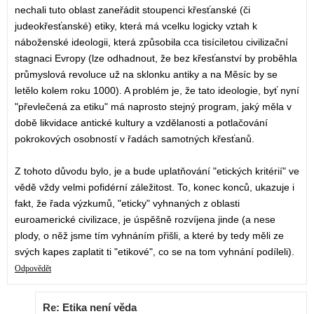
nechali tuto oblast zaneřádit stoupenci křesťanské (či
judeokřesťanské) etiky, která má vcelku logicky vztah k
náboženské ideologii, která způsobila cca tisíciletou civilizační
stagnaci Evropy (lze odhadnout, že bez křesťanství by proběhla
průmyslová revoluce už na sklonku antiky a na Měsíc by se
letělo kolem roku 1000). A problém je, že tato ideologie, byť nyní
"převlečená za etiku" má naprosto stejný program, jaký měla v
době likvidace antické kultury a vzdělanosti a potlačování
pokrokových osobností v řadách samotných křesťanů.
Z tohoto důvodu bylo, je a bude uplatňování "etických kritérií" ve
vědě vždy velmi pofidérní záležitost. To, konec konců, ukazuje i
fakt, že řada výzkumů, "eticky" vyhnaných z oblasti
euroamerické civilizace, je úspěšně rozvíjena jinde (a nese
plody, o něž jsme tím vyhnáním přišli, a které by tedy měli ze
svých kapes zaplatit ti "etikové", co se na tom vyhnání podíleli).
Odpovědět
Re: Etika není věda