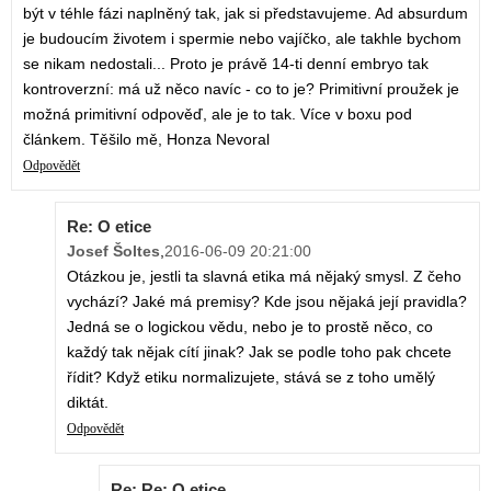
být v téhle fázi naplněný tak, jak si představujeme. Ad absurdum
je budoucím životem i spermie nebo vajíčko, ale takhle bychom
se nikam nedostali... Proto je právě 14-ti denní embryo tak
kontroverzní: má už něco navíc - co to je? Primitivní proužek je
možná primitivní odpověď, ale je to tak. Více v boxu pod
článkem. Těšilo mě, Honza Nevoral
Odpovědět
Re: O etice
Josef Šoltes
,
2016-06-09 20:21:00
Otázkou je, jestli ta slavná etika má nějaký smysl. Z čeho
vychází? Jaké má premisy? Kde jsou nějaká její pravidla?
Jedná se o logickou vědu, nebo je to prostě něco, co
každý tak nějak cítí jinak? Jak se podle toho pak chcete
řídit? Když etiku normalizujete, stává se z toho umělý
diktát.
Odpovědět
Re: Re: O etice