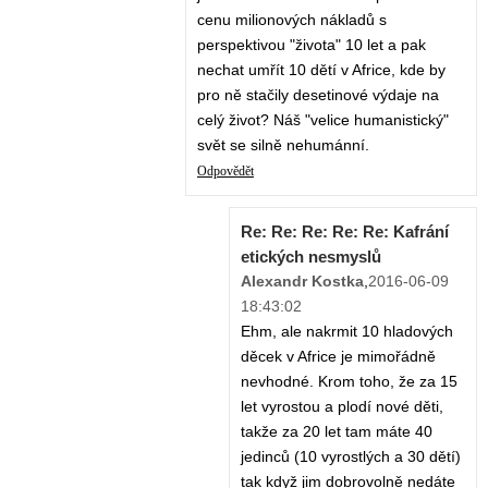
cenu milionových nákladů s
perspektivou "života" 10 let a pak
nechat umřít 10 dětí v Africe, kde by
pro ně stačily desetinové výdaje na
celý život? Náš "velice humanistický"
svět se silně nehumánní.
Odpovědět
Re: Re: Re: Re: Re: Kafrání
etických nesmyslů
Alexandr Kostka
,
2016-06-09
18:43:02
Ehm, ale nakrmit 10 hladových
děcek v Africe je mimořádně
nevhodné. Krom toho, že za 15
let vyrostou a plodí nové děti,
takže za 20 let tam máte 40
jedinců (10 vyrostlých a 30 dětí)
tak když jim dobrovolně nedáte