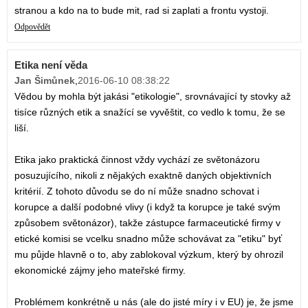
stranou a kdo na to bude mit, rad si zaplati a frontu vystoji.
Odpovědět
Etika není věda
Jan Šimůnek
,
2016-06-10 08:38:22
Vědou by mohla být jakási "etikologie", srovnávající ty stovky až
tisíce různých etik a snažící se vyvěštit, co vedlo k tomu, že se
liší.
Etika jako praktická činnost vždy vychází ze světonázoru
posuzujícího, nikoli z nějakých exaktně daných objektivních
kritérií. Z tohoto důvodu se do ní může snadno schovat i
korupce a další podobné vlivy (i když ta korupce je také svým
způsobem světonázor), takže zástupce farmaceutické firmy v
etické komisi se vcelku snadno může schovávat za "etiku" byť
mu půjde hlavně o to, aby zablokoval výzkum, který by ohrozil
ekonomické zájmy jeho mateřské firmy.
Problémem konkrétně u nás (ale do jisté míry i v EU) je, že jsme