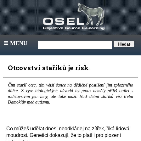
MENU
III
Otcovství staříků je risk
Čím starší otec, tím větší šance na dědičné postižení jím zplozeného
dítěte. Z ryze biologických důvodů by proto neměly příliš otálet s
rodičovstvím jen ženy, ale také muži. Nad dětmi staříků visí třeba
Damoklův meč autismu.
Co můžeš udělat dnes, neodkládej na zítřek, říká lidová
moudrost. Genetici dokazují, že to platí i pro plození