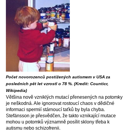
Počet novorozenců postižených autismem v USA za
posledních pět let vzrostl o 78 %. (Kredit: Counticr,
Wikipedia)
Většina nově vzniklých mutací přenesených na potomky
je neškodná. Ale ignorovat rostoucí chaos v dědičné
informaci spermií stárnoucí taťků by byla chyba.
Stefänsson je přesvědčen, že takto vznikající mutace
mohou u potomků významně posílit sklony třeba k
autismu nebo schizofrenii.