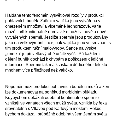
Haldane tento fenomén vysvětloval rozdíly v produkci
pohlavních buněk. Zatímco vajíčka jsou vytvářena v
omezeném množství a víceméně jednorázově, varle
mužů chrlí kontinuálně obrovské množství nově a nově
vytvářených spermií. Jestliže spermie jsou produkovány
jako na velkovýrobní lince, pak vajíčka jsou ve srovnání s
tím produktem ruční malovýroby. Šance na výskyt
„zmetku“ je při velkovýrobě určitě vyšší. Při každém
dělení buněk dochází k chybám a poškození dědičné
informace. Spermie tak má k získání dědičného defektu
mnohem více příležitostí než vajíčko.
Nepoměr mezi produkcí pohlavních buněk u mužů a žen
lze dokumentovat na poněkud morbidním příkladu.
Kdybychom dokázali odebírat kontinuálně spermie
vznikají ve varlatech všech mužů světa, vznikla by řeka
srovnatelná s Vltavou pod Karlovým mostem. Pokud
bychom dokázali průběžně odebírat všem ženám světa