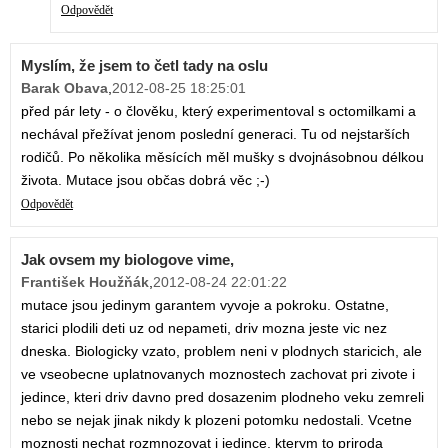
Odpovědět
Myslím, že jsem to četl tady na oslu
Barak Obava
,
2012-08-25 18:25:01
před pár lety - o člověku, který experimentoval s octomilkami a
nechával přežívat jenom poslední generaci. Tu od nejstarších
rodičů. Po několika měsících měl mušky s dvojnásobnou délkou
života. Mutace jsou občas dobrá věc ;-)
Odpovědět
Jak ovsem my biologove vime,
František Houžňák
,
2012-08-24 22:01:22
mutace jsou jedinym garantem vyvoje a pokroku. Ostatne,
starici plodili deti uz od nepameti, driv mozna jeste vic nez
dneska. Biologicky vzato, problem neni v plodnych staricich, ale
ve vseobecne uplatnovanych moznostech zachovat pri zivote i
jedince, kteri driv davno pred dosazenim plodneho veku zemreli
nebo se nejak jinak nikdy k plozeni potomku nedostali. Vcetne
moznosti nechat rozmnozovat i jedince, kterym to priroda