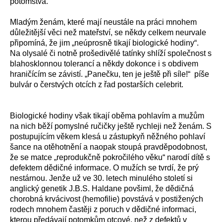
potomstva.
Mladým ženám, které mají neustále na práci mnohem
důležitější věci než mateřství, se někdy celkem neurvale
připomíná, že jim „neúprosně tikají biologické hodiny“.
Na olysalé či notně prošedivělé tatínky shlíží společnost s
blahosklonnou tolerancí a někdy dokonce i s obdivem
hraničícím se závistí. „Panečku, ten je ještě při síle!“ píše
bulvár o čerstvých otcích z řad postarších celebrit.
Biologické hodiny však tikají oběma pohlavím a mužům
na nich běží pomyslné ručičky ještě rychleji než ženám. S
postupujícím věkem klesá u zástupkyň něžného pohlaví
šance na otěhotnění a naopak stoupá pravděpodobnost,
že se matce „reprodukčně pokročilého věku“ narodí dítě s
defektem dědičné informace. O mužích se tvrdí, že prý
nestárnou. Jenže už ve 30. letech minulého století si
anglický genetik J.B.S. Haldane povšiml, že dědičná
chorobná krvácivost (hemofilie) povstává v postižených
rodech mnohem častěji z poruch v dědičné informaci,
kterou předávají potomkům otcové, než z defektů v