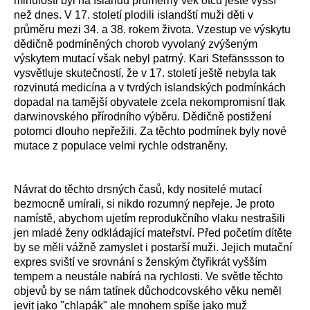
minulosti byl na Islandu průměrný věk otců ještě vyšší
než dnes. V 17. století plodili islandští muži děti v
průměru mezi 34. a 38. rokem života. Vzestup ve výskytu
dědičně podmíněných chorob vyvolaný zvýšeným
výskytem mutací však nebyl patrný. Kari Stefänssson to
vysvětluje skutečností, že v 17. století ještě nebyla tak
rozvinutá medicína a v tvrdých islandských podmínkách
dopadal na tamější obyvatele zcela nekompromisní tlak
darwinovského přírodního výběru. Dědičně postižení
potomci dlouho nepřežili. Za těchto podmínek byly nové
mutace z populace velmi rychle odstraněny.
Návrat do těchto drsných časů, kdy nositelé mutací
bezmocně umírali, si nikdo rozumný nepřeje. Je proto
namístě, abychom ujetím reprodukčního vlaku nestrašili
jen mladé ženy odkládající mateřství. Před početím dítěte
by se měli vážně zamyslet i postarší muži. Jejich mutační
expres sviští ve srovnání s ženským čtyřikrát vyšším
tempem a neustále nabírá na rychlosti. Ve světle těchto
objevů by se nám tatínek důchodcovského věku neměl
jevit jako "chlapák" ale mnohem spíše jako muž