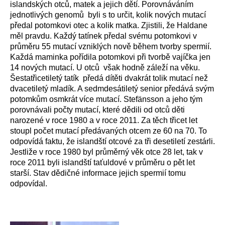
islandských otců, matek a jejich dětí. Porovnáváním
jednotlivých genomů byli s to určit, kolik nových mutací
předal potomkovi otec a kolik matka. Zjistili, že Haldane
měl pravdu. Každý tatínek předal svému potomkovi v
průměru 55 mutací vzniklých nově během tvorby spermií.
Každá maminka pořídila potomkovi při tvorbě vajíčka jen
14 nových mutací. U otců však hodně záleží na věku.
Šestatřicetiletý tatík předá dítěti dvakrát tolik mutací než
dvacetiletý mladík. A sedmdesátiletý senior předává svým
potomkům osmkrát více mutací. Stefänsson a jeho tým
porovnávali počty mutací, které dědili od otců děti
narozené v roce 1980 a v roce 2011. Za těch třicet let
stoupl počet mutací předávaných otcem ze 60 na 70. To
odpovídá faktu, že islandští otcové za tři desetiletí zestárli.
Jestliže v roce 1980 byl průměrný věk otce 28 let, tak v
roce 2011 byli islandští taťuldové v průměru o pět let
starší. Stav dědičné informace jejich spermií tomu
odpovídal.