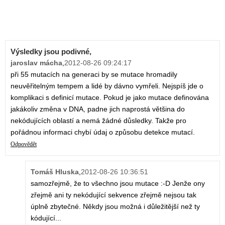
Výsledky jsou podivné,
jaroslav mácha
,
2012-08-26 09:24:17
při 55 mutacích na generaci by se mutace hromadily
neuvěřitelným tempem a lidé by dávno vymřeli. Nejspíš jde o
komplikaci s definicí mutace. Pokud je jako mutace definována
jakákoliv změna v DNA, padne jich naprostá většina do
nekódujících oblastí a nemá žádné důsledky. Takže pro
pořádnou informaci chybí údaj o způsobu detekce mutací.
Odpovědět
Tomáš Hluska
,
2012-08-26 10:36:51
samozřejmě, že to všechno jsou mutace :-D Jenže ony
zřejmě ani ty nekódující sekvence zřejmě nejsou tak
úplně zbytečné. Někdy jsou možná i důležitější než ty
kódující...