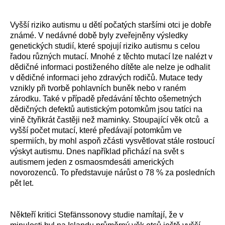
Vyšší riziko autismu u dětí počatých staršími otci je dobře
známé. V nedávné době byly zveřejněny výsledky
genetických studií, které spojují riziko autismu s celou
řadou různých mutací. Mnohé z těchto mutací lze nalézt v
dědičné informaci postiženého dítěte ale nelze je odhalit
v dědičné informaci jeho zdravých rodičů. Mutace tedy
vznikly při tvorbě pohlavních buněk nebo v raném
zárodku. Také v případě předávání těchto ošemetných
dědičných defektů autistickým potomkům jsou tatíci na
vině čtyřikrát častěji než maminky. Stoupající věk otců a
vyšší počet mutací, které předávají potomkům ve
spermiích, by mohl aspoň zčásti vysvětlovat stále rostoucí
výskyt autismu. Dnes například přichází na svět s
autismem jeden z osmaosmdesáti amerických
novorozenců. To představuje nárůst o 78 % za posledních
pět let.
Někteří kritici Stefänssonovy studie namítají, že v