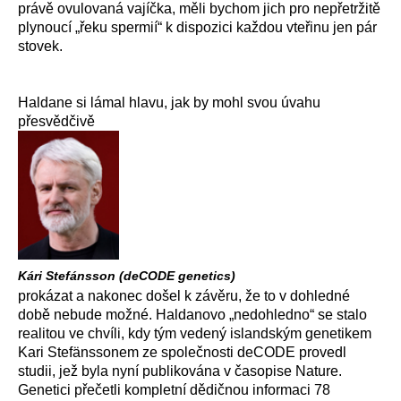
právě ovulovaná vajíčka, měli bychom jich pro nepřetržitě
plynoucí „řeku spermií“ k dispozici každou vteřinu jen pár
stovek.
Haldane si lámal hlavu, jak by mohl svou úvahu
přesvědčivě
Kári Stefánsson (deCODE genetics)
prokázat a nakonec došel k závěru, že to v dohledné
době nebude možné. Haldanovo „nedohledno“ se stalo
realitou ve chvíli, kdy tým vedený islandským genetikem
Kari Stefänssonem ze společnosti deCODE provedl
studii, jež byla nyní publikována v časopise Nature.
Genetici přečetli kompletní dědičnou informaci 78