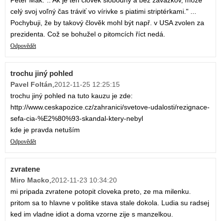
Peter Mak:".. Ak je ten človek slobodný a bez záväzkov, môže
celý svoj voľný čas tráviť vo vírivke s piatimi striptérkami." ...
Pochybuji, že by takový člověk mohl být např. v USA zvolen za
prezidenta. Což se bohužel o pitomcích říct nedá.
Odpovědět
trochu jiný pohled
Pavel Foltán
,
2012-11-25 12:25:15
trochu jiný pohled na tuto kauzu je zde:
http://www.ceskapozice.cz/zahranici/svetove-udalosti/rezignace-
sefa-cia-%E2%80%93-skandal-ktery-nebyl
kde je pravda netuším
Odpovědět
zvratene
Miro Macko
,
2012-11-23 10:34:20
mi pripada zvratene potopit cloveka preto, ze ma milenku.
pritom sa to hlavne v politike stava stale dokola. Ludia su radsej
ked im vladne idiot a doma vzorne zije s manzelkou.