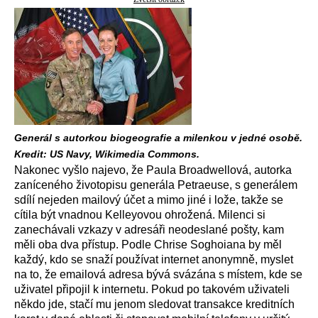
Generál s autorkou biogeografie a milenkou v jedné osobě.
Kredit: US Navy, Wikimedia Commons.
Nakonec vyšlo najevo, že Paula Broadwellová, autorka
zaníceného životopisu generála Petraeuse, s generálem
sdílí nejeden mailový účet a mimo jiné i lože, takže se
cítila být vnadnou Kelleyovou ohrožená. Milenci si
zanechávali vzkazy v adresáři neodeslané pošty, kam
měli oba dva přístup. Podle Chrise Soghoiana by měl
každý, kdo se snaží používat internet anonymně, myslet
na to, že emailová adresa bývá svázána s místem, kde se
uživatel připojil k internetu. Pokud po takovém uživateli
někdo jde, stačí mu jenom sledovat transakce kreditních