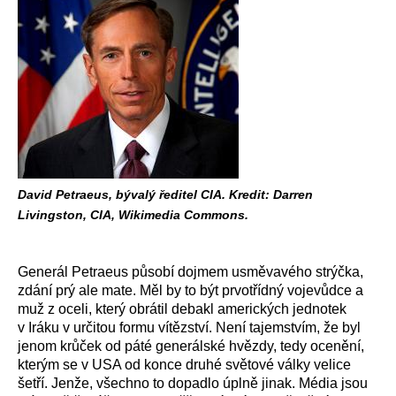
David Petraeus, bývalý ředitel CIA. Kredit: Darren
Livingston, CIA, Wikimedia Commons.
Generál Petraeus působí dojmem usměvavého strýčka,
zdání prý ale mate. Měl by to být prvotřídný vojevůdce a
muž z oceli, který obrátil debakl amerických jednotek
v Iráku v určitou formu vítězství. Není tajemstvím, že byl
jenom krůček od páté generálské hvězdy, tedy ocenění,
kterým se v USA od konce druhé světové války velice
šetří. Jenže, všechno to dopadlo úplně jinak. Média jsou