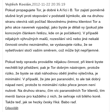
Vojtěch Kocián
,
2012-11-22 20:35:19
Pokud propagujete Tor, je dobré k A říci i B. Tor zajistí poměrně
slušné krytí proti stopování v podstatě kýmkoliv, ale na druhou
stranu otevírá váš počítač libovolnému jinému klientovi Tor a
jeho akce navenek vypadají, jako byste je dělali vy (pokud jste
koncovým článkem řetězu, kde on je počátkem). V případě
nějakých výhružných mailů, rozesílání virů nebo jiné nekalé
činnosti onoho neznámého, se vystavujete riziku, že se
vyšetřování stočí vaším směrem, což může být nepříjemné.
Pokud tedy opravdu provádíte nějakou činnost, při které byste
nechtěli být přistiženi, pak je Tor dobrým nástrojem, protože
riziko, že byste se stali náhodnou obětí jiného výtečníka, je
minimální. V případě, že jste jen paranoidní, to ale tak dobrý
nápad není, protože to minimální riziko přece jenom není
nulové. Na druhou stranu, čím víc paranoidních Tor klientů, tím
menší šance pro každého z nich, že sehraje roli bílého koně.
Takže teď, jak se hezky česky říká: Babo raď.
Odpovědět