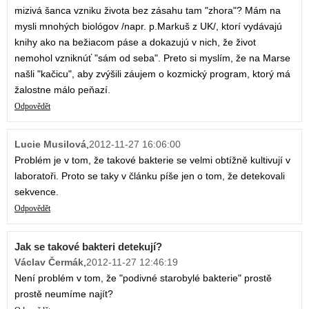
mizivá šanca vzniku života bez zásahu tam "zhora"? Mám na
mysli mnohých biológov /napr. p.Markuš z UK/, ktorí vydávajú
knihy ako na bežiacom páse a dokazujú v nich, že život
nemohol vzniknúť "sám od seba". Preto si myslím, že na Marse
našli "kačicu", aby zvýšili záujem o kozmický program, ktorý má
žalostne málo peňazí.
Odpovědět
Lucie Musilová
,
2012-11-27 16:06:00
Problém je v tom, že takové bakterie se velmi obtížně kultivují v
laboratoři. Proto se taky v článku píše jen o tom, že detekovali
sekvence.
Odpovědět
Jak se takové bakteri detekují?
Václav Čermák
,
2012-11-27 12:46:19
Není problém v tom, že "podivné starobylé bakterie" prostě
prostě neumíme najít?