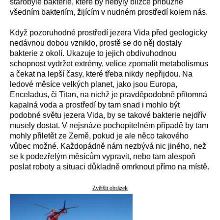
starobylé bakterie, které by nebyly blízce příbuzné
všedním bakteriím, žijícím v nudném prostředí kolem nás.
Když pozoruhodné prostředí jezera Vida před geologicky
nedávnou dobou vzniklo, prostě se do něj dostaly
bakterie z okolí. Ukazuje to jejich obdivuhodnou
schopnost vydržet extrémy, velice zpomalit metabolismus
a čekat na lepší časy, které třeba nikdy nepřijdou. Na
ledové měsíce velkých planet, jako jsou Europa,
Enceladus, či Titan, na nichž je pravděpodobně přítomná
kapalná voda a prostředí by tam snad i mohlo být
podobné světu jezera Vida, by se takové bakterie nejdřív
musely dostat. V nejsnáze pochopitelném případě by tam
mohly přiletět ze Země, pokud je ale něco takového
vůbec možné. Každopádně nám nezbývá nic jiného, než
se k podezřelým měsícům vypravit, nebo tam alespoň
poslat roboty a situaci důkladně omrknout přímo na místě.
Zvětšit obrázek