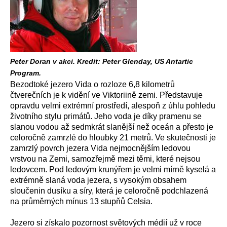
Peter Doran v akci. Kredit: Peter Glenday, US Antartic
Program.
Bezodtoké jezero Vida o rozloze 6,8 kilometrů
čtverečních je k vidění ve Viktoriině zemi. Představuje
opravdu velmi extrémní prostředí, alespoň z úhlu pohledu
životního stylu primátů. Jeho voda je díky pramenu se
slanou vodou až sedmkrát slanější než oceán a přesto je
celoročně zamrzlé do hloubky 21 metrů. Ve skutečnosti je
zamrzlý povrch jezera Vida nejmocnějším ledovou
vrstvou na Zemi, samozřejmě mezi těmi, které nejsou
ledovcem. Pod ledovým krunýřem je velmi mírně kyselá a
extrémně slaná voda jezera, s vysokým obsahem
sloučenin dusíku a síry, která je celoročně podchlazená
na průměrných mínus 13 stupňů Celsia.
Jezero si získalo pozornost světových médií už v roce