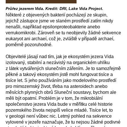
Průřez jezerem Vida. Kredit: DRI, Lake Vida Project.
Některé z objevených bakterií pocházejí ze skupin,
jejichž zástupce jsme ve slaném prostředí zatím nikdy
nenašli, například epsilonproteobakterie anebo
verrukomikrobi. Zároveň se tu neobjevily žádné sekvence
eukaryot ani archaeí, což je, zvláště v případě archaeí,
poměrně pozoruhodné.
Objevitelé jásají nad tím, jak je ekosystém jezera Vida
izolovaný, stabilní a nezávislý na organickém uhlíku
z látek vytvářených slunečním zářením. Je to samozřejmě
pěkné a takový ekosystém jistě mohl fungovat tisíce a
tisíce let. S jeho používáním jako modelového prostředí
pro mimozemský život, třeba na asteroidech anebo
měsících plynných obrů Sluneční soustavy, bychom ale
měli být opatrní. Problém je v tom, že mikrobiální
společenstvo jezera Vida bude v měřítku celé historie
pozemského života nejspíš velice mladé. Tisíce let, to
v geologii není vůbec nic. Letmý pohled na sekvence
vylovené v jezeře naznačuje, že tu nejsou žádné podivné