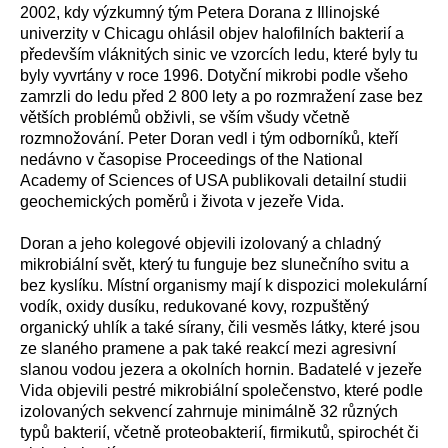
2002, kdy výzkumný tým Petera Dorana z Illinojské
univerzity v Chicagu ohlásil objev halofilních bakterií a
především vláknitých sinic ve vzorcích ledu, které byly tu
byly vyvrtány v roce 1996. Dotyční mikrobi podle všeho
zamrzli do ledu před 2 800 lety a po rozmražení zase bez
větších problémů obživli, se vším všudy včetně
rozmnožování. Peter Doran vedl i tým odborníků, kteří
nedávno v časopise Proceedings of the National
Academy of Sciences of USA publikovali detailní studii
geochemických poměrů i života v jezeře Vida.
Doran a jeho kolegové objevili izolovaný a chladný
mikrobiální svět, který tu funguje bez slunečního svitu a
bez kyslíku. Místní organismy mají k dispozici molekulární
vodík, oxidy dusíku, redukované kovy, rozpuštěný
organický uhlík a také sírany, čili vesměs látky, které jsou
ze slaného pramene a pak také reakcí mezi agresivní
slanou vodou jezera a okolních hornin. Badatelé v jezeře
Vida objevili pestré mikrobiální společenstvo, které podle
izolovaných sekvencí zahrnuje minimálně 32 různých
typů bakterií, včetně proteobakterií, firmikutů, spirochét či