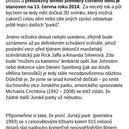
proudu a
předběžný termín premiéry čtvrtého filmu je
stanoven na 13. června roku 2014.
Za necelý rok a půl
bychom se tedy měli dočkat 3D snímku, který možná
zakončí celou sérii nebo (dle jiných zpráv) odstartuje
ještě trojici dalších “parků”.
Jméno režiséra dosud nebylo uvedeno, zřejmě bude
oznámeno až po definitivním schválení scénáře, jehož
poslední verzi před týdnem dokončil manželský
scénáristický pár Rick Jaffa a Amanda Silverová. Zda
bude “mužem za kamerou” tentokrát opět Joe Johnston
nebo dokonce sám Steven Spielberg (jak asi doufá
většina fanoušků) je tedy stále nezodpovězenou otázkou.
Důležité je, že jsme se snad konečně dočkali – po smrti
duchovního otce Jurského parku, amerického spisovatele
Michaela Crichtona (1942 – 2008) se totiž zdálo, že
žádné další Jurské parky už nebudou.
Připomeňme si také, že první
Jurský park
(premiéra
1993) se s celosvětovými tržbami kolem 915 milionů
dolarů stal nadlouho komerčně nejúspěšnějším filmem