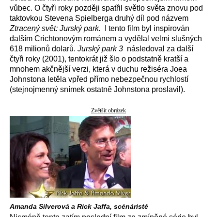
vůbec. O čtyři roky později spatřil světlo světa znovu pod
taktovkou Stevena Spielberga druhý díl pod názvem
Ztracený svět: Jurský park.
I tento film byl inspirován
dalším Crichtonovým románem a vydělal velmi slušných
618 milionů dolarů.
Jurský park 3
následoval za další
čtyři roky (2001), tentokrát již šlo o podstatně kratší a
mnohem akčnější verzi, která v duchu režiséra Joea
Johnstona letěla vpřed přímo nebezpečnou rychlostí
(stejnojmenný snímek ostatně Johnstona proslavil).
Zvětšit obrázek
Amanda Silverová a Rick Jaffa, scénáristé