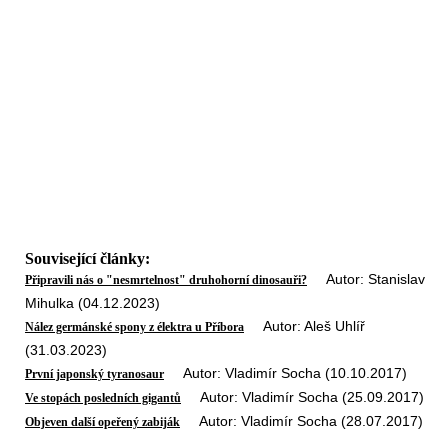
Související články:
Autor: Stanislav
Připravili nás o "nesmrtelnost" druhohorní dinosauři?
Mihulka (04.12.2023)
Autor: Aleš Uhlíř
Nález germánské spony z élektra u Příbora
(31.03.2023)
Autor: Vladimír Socha (10.10.2017)
První japonský tyranosaur
Autor: Vladimír Socha (25.09.2017)
Ve stopách posledních gigantů
Autor: Vladimír Socha (28.07.2017)
Objeven další opeřený zabiják