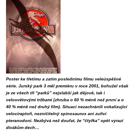
Poster ke třetímu a zatím poslednímu filmu veleúspěšné
série. Jurský park 3 měl premiéru v roce 2001, bohužel však
je ze všech tří “parků” nejslabší jak dějově, tak i
celosvětovými tržbami (zhruba o 60 % méně než první a o
40 % méně než druhý film). Situaci nezachránili vokalizující
velociraptoři, nezničitelný spinosaurus ani zuřiví
pteranodoni. Nezbývá než doufat, že “čtyřka” opět vyrazí
divákům dech…