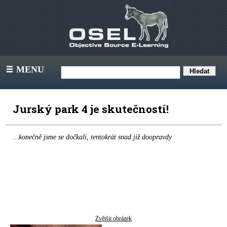
MENU
III
Jurský park 4 je skutečností!
…konečně jsme se dočkali, tentokrát snad již doopravdy
Zvětšit obrázek