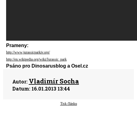
Prameny:
http://www.jurassicparkiv.org/
http://en.wikipedia.org/wiki/Jurassic_park
Psáno pro Dinosarusblog a Osel.cz
Vladimír Socha
Autor:
Datum:
16.01.2013 13:44
Tisk článku