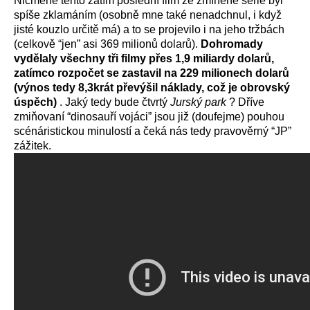
Nicméně tento zatím poslední film ze zmíněné série byl
spíše zklamáním (osobně mne také nenadchnul, i když
jisté kouzlo určitě má) a to se projevilo i na jeho tržbách
(celkově “jen” asi 369 milionů dolarů).
Dohromady
vydělaly všechny tři filmy přes 1,9 miliardy dolarů,
zatímco rozpočet se zastavil na 229 milionech dolarů
(výnos tedy 8,3krát převýšil náklady, což je obrovský
úspěch)
. Jaký tedy bude čtvrtý
Jurský park
? Dříve
zmiňovaní “dinosauří vojáci” jsou již (doufejme) pouhou
scénáristickou minulostí a čeká nás tedy pravověrný “JP”
zážitek.