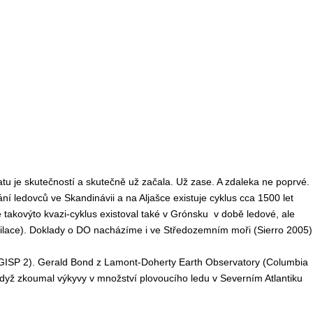
atu je skutečností a skutečně už začala. Už zase. A zdaleka ne poprvé.
vání ledovců ve Skandinávii a na Aljašce existuje cyklus cca 1500 let
že takovýto kvazi-cyklus existoval také v Grónsku v době ledové, ale
ilace). Doklady o DO nacházíme i ve Středozemním moři (Sierro 2005)
rt GISP 2). Gerald Bond z Lamont-Doherty Earth Observatory (Columbia
 když zkoumal výkyvy v množství plovoucího ledu v Severním Atlantiku