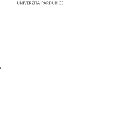
…
a
o