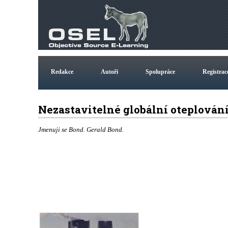
Redakce
Autoři
Spolupráce
Registrac
Nezastavitelné globální oteplován
Jmenuji se Bond. Gerald Bond.