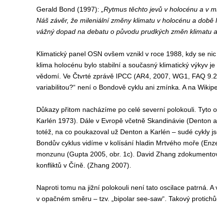
Gerald Bond (1997):
„Rytmus těchto jevů v holocénu a v min
Náš závěr, že mileniální změny klimatu v holocénu a době
vážný dopad na debatu o původu prudkých změn klimatu a o 
Klimatický panel OSN ovšem vznikl v roce 1988, kdy se nic
klima holocénu bylo stabilní a současný klimatický výkyv j
vědomí. Ve Čtvrté zprávě IPCC (AR4, 2007, WG1, FAQ 9.2) v
variabilitou?“ není o Bondově cyklu ani zmínka. A na Wiki
Důkazy přitom nacházíme po celé severní polokouli. Tyto o
Karlén 1973). Dále v Evropě včetně Skandinávie (Denton a 
totéž, na co poukazoval už Denton a Karlén – sudé cykly jso
Bondův cyklus vidíme v kolísání hladin Mrtvého moře (Enze
monzunu (Gupta 2005, obr. 1c). David Zhang zdokumentoval
konfliktů v Číně. (Zhang 2007).
Naproti tomu na jižní polokouli není tato oscilace patrná. A
v opačném směru – tzv. „bipolar see-saw“. Takový protichůd