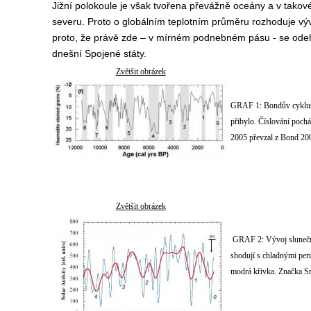
Jižní polokoule je však tvořena převážně oceány a v tako
severu. Proto o globálním teplotním průměru rozhoduje vývo
proto, že právě zde – v mírném podnebném pásu - se odehr
dnešní Spojené státy.
Zvětšit obrázek
GRAF 1: Bondův cyklus –
přibylo. Číslování pochá
2005 převzal z Bond 2
Zvětšit obrázek
GRAF 2: Vývoj sluneční a
shodují s chladnými per
modrá křivka. Značka Sm