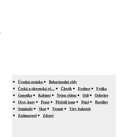
y
Úvodní stránka
Behavioralni vědy
Česká a slovenská vě…
Člověk
Evoluce
Fyzika
Genetika
Kabinet
Nejen vědou
Osli
Osloviny
Ovce, kozy
Prase
Přečetli jsme
Ptáci
Rostliny
Semináře
Skot
Vesmír
Viry, bakterie
Zajímavosti
Zdraví