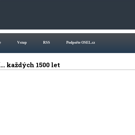
e
Vstup
RSS
Podpořte OSEL.cz
í… každých 1500 let