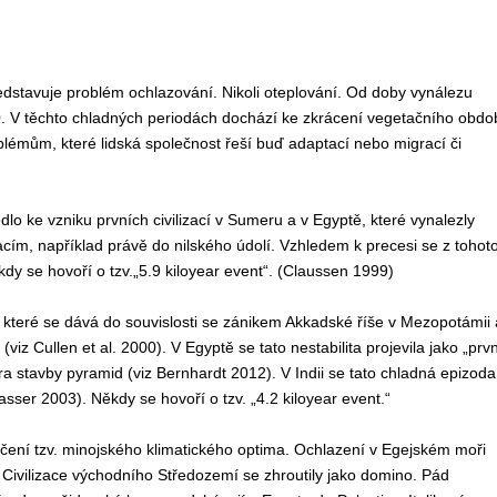
ředstavuje problém ochlazování. Nikoli oteplování. Od doby vynálezu
0. V těchto chladných periodách dochází ke zkrácení vegetačního obdo
émům, které lidská společnost řeší buď adaptací nebo migrací či
vedlo ke vzniku prvních civilizací v Sumeru a v Egyptě, které vynalezly
cím, například právě do nilského údolí. Vzhledem k precesi se z tohot
y se hovoří o tzv.„5.9 kiloyear event“. (Claussen 1999)
ení, které se dává do souvislosti se zánikem Akkadské říše v Mezopotámii 
z Cullen et al. 2000). V Egyptě se tato nestabilita projevila jako „prvn
ra stavby pyramid (viz Bernhardt 2012). V Indii se tato chladná epizoda
ser 2003). Někdy se hovoří o tzv. „4.2 kiloyear event.“
končení tzv. minojského klimatického optima. Ochlazení v Egejském moři
 Civilizace východního Středozemí se zhroutily jako domino. Pád