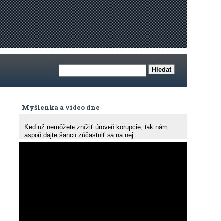
Myšlenka a video dne
Keď už nemôžete znížiť úroveň korupcie, tak nám
aspoň dajte šancu zúčastniť sa na nej.