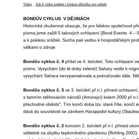
.
Video
Zde k videu najdete i českou příručku pro učitele
BONDŮV CYKLUS V DĚJINÁCH
Historická zkušenost ukazuje, že pro lidskou společnost p
písma jsme zažili 5 takových ochlazení (Bond Events 4 – 
a k poklesu srážek. Sucha pak vedou k hospodářským probl
válkami o zdroje.
Bondův cyklus č. 4
přišel ve 4. tisíciletí. Toto ochlazení 
písmo. Vysychání (do té doby zelené) Sahary vedlo k migra
vysychání Sahara nevzpamatovala a pokračovalo dále. Někd
Bondův cyklus č. 3
ve 3. tisíciletí př.n.l. přinesl ochlaz
s tamním stěhováním národů (Amorejci) kolem 2000 př.n.l. (vi
přechodné období“. Tím končí doba tzv. staré říše, končí é
dává do souvislosti se zánikem Harappské kultury (Staubwas
Bondův cyklus č. 2
koncem 2. tisíciletí př.n.l. přinesl u
viditelné na úbytku teplomilného planktonu (Rohling 2002).